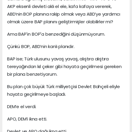
AKP eksenli devleti aklı el ele, kafa kafaya vererek,
ABD’nin BOP planına rakip olmak veya ABD’ye yardımcı
olmak üzere BAP planını geliştirmişler olabilirler mi?
Ama BAP'ın BOP'a benzediğini düşünmüyorum.
Çünkü BOP, ABD’nin kanlı planıdır.
BAP ise; Türk ulusunu yavaş yavaş, alıştıra alıştıra
tereyağından kıl çeker gibi hayata geçirilmesi gereken
bir plana benzetiyorum.
Bu plan çok büyük Türk milliyetçisi Devlet Bahçeli eliyle
hayata geçirilmeye başladı.
DEM’e el verdi.
APO, DEM’i ikna etti.
Devlet ve APO dağı ikna etti.