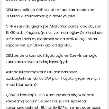
DEM ikna edilince CHP yönetim kadroları mecburen
DEM’lileri küstürmemek için devreye girdi.
CHP esasında geçmişte Atatürk’ün partisi olsa da, son
15-20 yıldır Kılıçdaroğlu’nun ve İmamoğlu- Özel’in elinde
sırf daha fazla oy alabilmek adına etnik Kürtçü oyları
kapabilmek için DEM’in gizli ortağı oldu.
DEM perde arkasında Kılıçdaroğlu ve Özel-İmamoğlu
kadrolarının siyasal bilinç kaynağıydı.
Aslında Kılıçdaroğlu’nun CHP’nin başından
uzaklaştırılması da bu BAP planı hayata geçrilmesi için
miydi bilemedim?
Çünkü Kılıçdaroğlu Türk Kamuoyunda birçok seçimi
kaybetmiş yorgun ve profili düşük bir siyasetçi
konumuna gelmişti. BU hali ile BAP’a hizmet edemezdi.