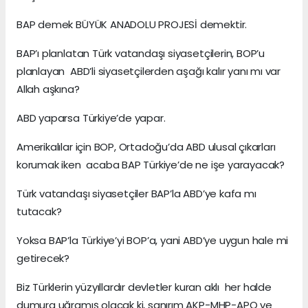
BAP demek BÜYÜK ANADOLU PROJESİ demektir.
BAP’ı planlatan Türk vatandaşı siyasetçilerin, BOP’u
planlayan ABD’li siyasetçilerden aşağı kalır yanı mı var
Allah aşkına?
ABD yaparsa Türkiye’de yapar.
Amerikalılar için BOP, Ortadoğu’da ABD ulusal çıkarları
korumak iken acaba BAP Türkiye’de ne işe yarayacak?
Türk vatandaşı siyasetçiler BAP’la ABD’ye kafa mı
tutacak?
Yoksa BAP’la Türkiye’yi BOP’a, yani ABD’ye uygun hale mi
getirecek?
Biz Türklerin yüzyıllardır devletler kuran aklı her halde
dumura uğramış olacak ki, sanırım AKP-MHP-APO ve