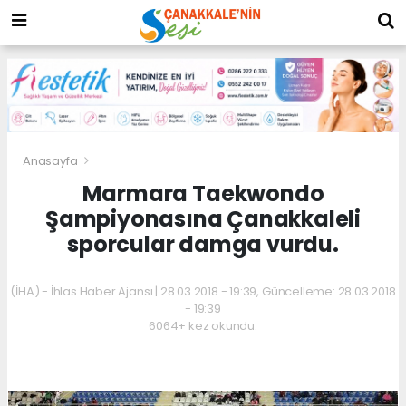
Anasayfa
Marmara Taekwondo
Şampiyonasına Çanakkaleli
sporcular damga vurdu.
(İHA) - İhlas Haber Ajansı | 28.03.2018 - 19:39, Güncelleme: 28.03.2018
- 19:39
6064+ kez okundu.