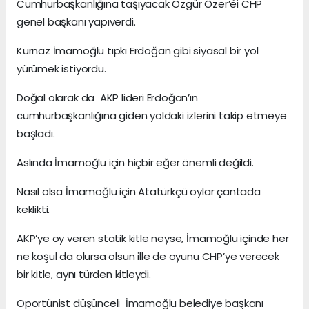
Cumhurbaşkanlığına taşıyacak Özgür Özer’éi CHP
genel başkanı yapıverdi.
Kurnaz İmamoğlu tıpkı Erdoğan gibi siyasal bir yol
yürümek istiyordu.
Doğal olarak da AKP lideri Erdoğan’ın
cumhurbaşkanlığına giden yoldaki izlerini takip etmeye
başladı.
Aslında İmamoğlu için hiçbir eğer önemli değildi.
Nasıl olsa İmamoğlu için Atatürkçü oylar çantada
keklikti.
AKP’ye oy veren statik kitle neyse, İmamoğlu içinde her
ne koşul da olursa olsun ille de oyunu CHP’ye verecek
bir kitle, aynı türden kitleydi.
Oportünist düşünceli İmamoğlu belediye başkanı