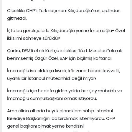
Olasılıkla CHP’li Türk seçmeni Kılıçdaroğlu’nun ardından
gitmezdi.
İşte bu gerekçelerle Kılıçdaroğlu yerine İmamoğlu- Özel
ikilisi mi sahneye sürüldü?
Çünkü, DEM’li etnik Kürtçü istekleri “Kürt Meselesi”olarak
benimsemiş Özgür Özel, BAP için biçilmiş kaftandı.
İmamoğlu ise oldukça kıvrak, kâr zarar hesabı kuvvetli,
uyanık bir İstanbul müteahhidi değil miydi?
İmamoğlu için hedefe giden yolda her şey mübahtı ve
İmamoğlu cumhurbaşkanı olmak istiyordu.
Ama elinin altında büyük olanaklara sahip İstanbul
Belediye Başkanlığını da bırakmak istemiyordu. CHP
genel başkanı olmak yerine kendisini