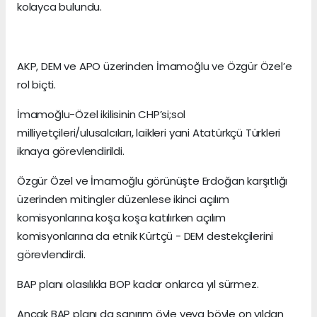
kolayca bulundu.
AKP, DEM ve APO üzerinden İmamoğlu ve Özgür Özel’e
rol biçti.
İmamoğlu-Özel ikilisinin CHP’si;sol
milliyetçileri/ulusalcıları, laikleri yani Atatürkçü Türkleri
iknaya görevlendirildi.
Özgür Özel ve İmamoğlu görünüşte Erdoğan karşıtlığı
üzerinden mitingler düzenlese ikinci açılım
komisyonlarına koşa koşa katılırken açılım
komisyonlarına da etnik Kürtçü - DEM destekçilerini
görevlendirdi.
BAP planı olasılıkla BOP kadar onlarca yıl sürmez.
Ancak BAP planı da sanırım öyle veya böyle on yıldan