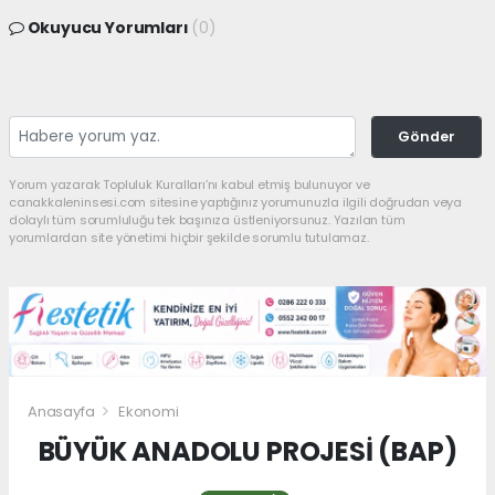
Okuyucu Yorumları
(0)
Gönder
Yorum yazarak Topluluk Kuralları’nı kabul etmiş bulunuyor ve
canakkaleninsesi.com sitesine yaptığınız yorumunuzla ilgili doğrudan veya
dolaylı tüm sorumluluğu tek başınıza üstleniyorsunuz. Yazılan tüm
yorumlardan site yönetimi hiçbir şekilde sorumlu tutulamaz.
Anasayfa
Ekonomi
BÜYÜK ANADOLU PROJESİ (BAP)