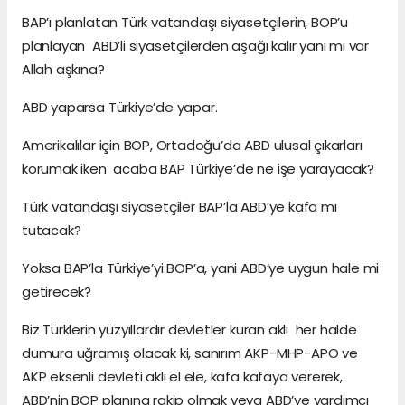
BAP’ı planlatan Türk vatandaşı siyasetçilerin, BOP’u
planlayan ABD’li siyasetçilerden aşağı kalır yanı mı var
Allah aşkına?
ABD yaparsa Türkiye’de yapar.
Amerikalılar için BOP, Ortadoğu’da ABD ulusal çıkarları
korumak iken acaba BAP Türkiye’de ne işe yarayacak?
Türk vatandaşı siyasetçiler BAP’la ABD’ye kafa mı
tutacak?
Yoksa BAP’la Türkiye’yi BOP’a, yani ABD’ye uygun hale mi
getirecek?
Biz Türklerin yüzyıllardır devletler kuran aklı her halde
dumura uğramış olacak ki, sanırım AKP-MHP-APO ve
AKP eksenli devleti aklı el ele, kafa kafaya vererek,
ABD’nin BOP planına rakip olmak veya ABD’ye yardımcı