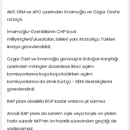
AKP, DEM ve APO üzerinden İmamoğlu ve Özgür Özel’e
rol biçti.
İmamoğlu-Özel ikilisinin CHP’si;sol
milliyetçileri/ulusalcıları, laikleri yani Atatürkçü Türkleri
iknaya görevlendirildi.
Özgür Özel ve İmamoğlu görünüşte Erdoğan karşıtlığı
üzerinden mitingler düzenlese ikinci açılım
komisyonlarına koşa koşa katılırken açılım
komisyonlarına da etnik Kürtçü - DEM destekçilerini
görevlendirdi.
BAP planı olasılıkla BOP kadar onlarca yıl sürmez.
Ancak BAP planı da sanırım öyle veya böyle on yıldan
fazla süredir AKP’nin ön hazırlık sürecinden geçtiği de
yadsınamaz.