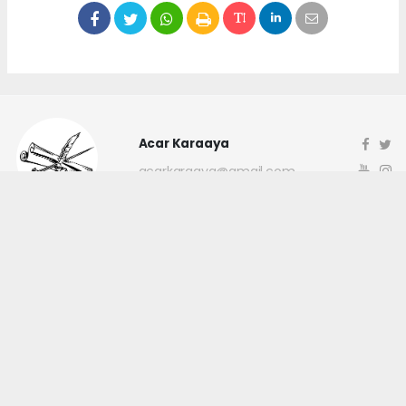
Acar Karaaya
acarkaraaya@gmail.com
Okuyucu Yorumları
(0)
Gönder
Yorum yazarak Topluluk Kuralları’nı kabul etmiş bulunuyor ve
canakkaleninsesi.com sitesine yaptığınız yorumunuzla ilgili doğrudan veya
dolaylı tüm sorumluluğu tek başınıza üstleniyorsunuz. Yazılan tüm
yorumlardan site yönetimi hiçbir şekilde sorumlu tutulamaz.