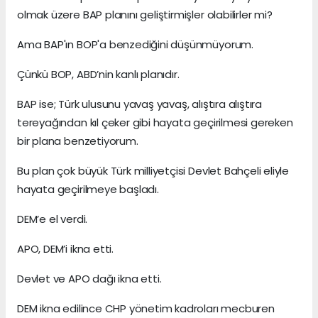
olmak üzere BAP planını geliştirmişler olabilirler mi?
Ama BAP'ın BOP'a benzediğini düşünmüyorum.
Çünkü BOP, ABD’nin kanlı planıdır.
BAP ise; Türk ulusunu yavaş yavaş, alıştıra alıştıra
tereyağından kıl çeker gibi hayata geçirilmesi gereken
bir plana benzetiyorum.
Bu plan çok büyük Türk milliyetçisi Devlet Bahçeli eliyle
hayata geçirilmeye başladı.
DEM’e el verdi.
APO, DEM’i ikna etti.
Devlet ve APO dağı ikna etti.
DEM ikna edilince CHP yönetim kadroları mecburen