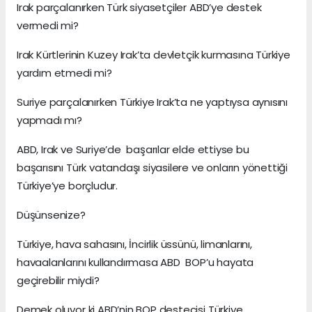
Irak parçalanırken Türk siyasetçiler ABD’ye destek
vermedi mi?
Irak Kürtlerinin Kuzey Irak’ta devletçik kurmasına Türkiye
yardım etmedi mi?
Suriye parçalanırken Türkiye Irak’ta ne yaptıysa aynısını
yapmadı mı?
ABD, Irak ve Suriye’de başarılar elde ettiyse bu
başarısını Türk vatandaşı siyasilere ve onların yönettiği
Türkiye’ye borçludur.
Düşünsenize?
Türkiye, hava sahasını, İncirlik üssünü, limanlarını,
havaalanlarını kullandırmasa ABD BOP’u hayata
geçirebilir miydi?
Demek oluyor ki ABD’nin BOP destecisi Türkiye.