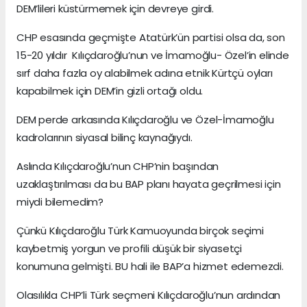
DEM’lileri küstürmemek için devreye girdi.
CHP esasında geçmişte Atatürk’ün partisi olsa da, son
15-20 yıldır Kılıçdaroğlu’nun ve İmamoğlu- Özel’in elinde
sırf daha fazla oy alabilmek adına etnik Kürtçü oyları
kapabilmek için DEM’in gizli ortağı oldu.
DEM perde arkasında Kılıçdaroğlu ve Özel-İmamoğlu
kadrolarının siyasal bilinç kaynağıydı.
Aslında Kılıçdaroğlu’nun CHP’nin başından
uzaklaştırılması da bu BAP planı hayata geçrilmesi için
miydi bilemedim?
Çünkü Kılıçdaroğlu Türk Kamuoyunda birçok seçimi
kaybetmiş yorgun ve profili düşük bir siyasetçi
konumuna gelmişti. BU hali ile BAP’a hizmet edemezdi.
Olasılıkla CHP’li Türk seçmeni Kılıçdaroğlu’nun ardından