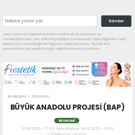
Gönder
Yorum yazarak Topluluk Kuralları’nı kabul etmiş bulunuyor ve
canakkaleninsesi.com sitesine yaptığınız yorumunuzla ilgili doğrudan veya
dolaylı tüm sorumluluğu tek başınıza üstleniyorsunuz. Yazılan tüm
yorumlardan site yönetimi hiçbir şekilde sorumlu tutulamaz.
Anasayfa
Ekonomi
BÜYÜK ANADOLU PROJESİ (BAP)
EKONOMI
10.08.2025 - 17:43, Güncelleme: 04.12.2025 - 00:14
275989+ kez okundu.