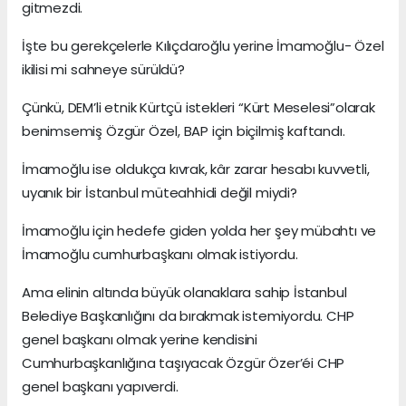
gitmezdi.
İşte bu gerekçelerle Kılıçdaroğlu yerine İmamoğlu- Özel
ikilisi mi sahneye sürüldü?
Çünkü, DEM’li etnik Kürtçü istekleri “Kürt Meselesi”olarak
benimsemiş Özgür Özel, BAP için biçilmiş kaftandı.
İmamoğlu ise oldukça kıvrak, kâr zarar hesabı kuvvetli,
uyanık bir İstanbul müteahhidi değil miydi?
İmamoğlu için hedefe giden yolda her şey mübahtı ve
İmamoğlu cumhurbaşkanı olmak istiyordu.
Ama elinin altında büyük olanaklara sahip İstanbul
Belediye Başkanlığını da bırakmak istemiyordu. CHP
genel başkanı olmak yerine kendisini
Cumhurbaşkanlığına taşıyacak Özgür Özer’éi CHP
genel başkanı yapıverdi.