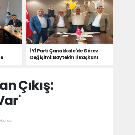
İYİ Parti Çanakkale'de Görev
ye
Değişimi: Baytekin İl Başkanı
an Çıkış:
Var'
okundu.