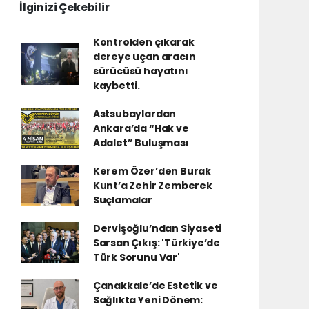
İlginizi Çekebilir
Kontrolden çıkarak
dereye uçan aracın
sürücüsü hayatını
kaybetti.
Astsubaylardan
Ankara’da “Hak ve
Adalet” Buluşması
Kerem Özer’den Burak
Kunt’a Zehir Zemberek
Suçlamalar
Dervişoğlu’ndan Siyaseti
Sarsan Çıkış: 'Türkiye’de
Türk Sorunu Var'
Çanakkale’de Estetik ve
Sağlıkta Yeni Dönem: