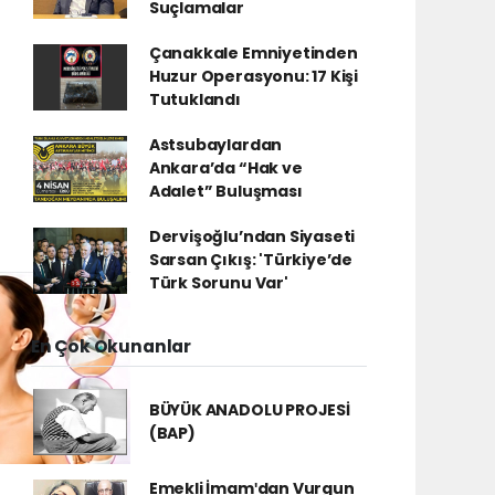
Suçlamalar
Çanakkale Emniyetinden
Huzur Operasyonu: 17 Kişi
Tutuklandı
Astsubaylardan
Ankara’da “Hak ve
Adalet” Buluşması
Dervişoğlu’ndan Siyaseti
Sarsan Çıkış: 'Türkiye’de
Türk Sorunu Var'
En Çok Okunanlar
BÜYÜK ANADOLU PROJESİ
(BAP)
Emekli İmamʹdan Vurgun