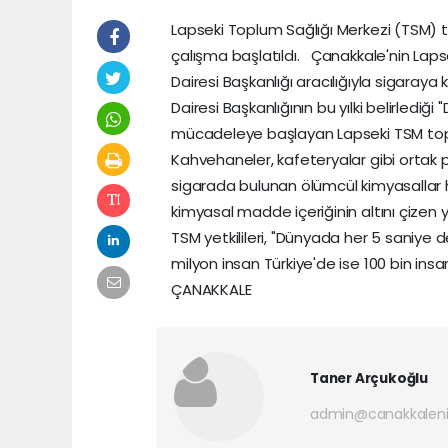
Lapseki Toplum Sağlığı Merkezi (TSM) 
çalışma başlatıldı. Çanakkale'nin Laps
Dairesi Başkanlığı aracılığıyla sigaraya
Dairesi Başkanlığının bu yılki belirledi
mücadeleye başlayan Lapseki TSM toplu 
Kahvehaneler, kafeteryalar gibi ortak p
sigarada bulunan ölümcül kimyasallar h
kimyasal madde içeriğinin altını çizen ye
TSM yetkilileri, "Dünyada her 5 saniye 
milyon insan Türkiye'de ise 100 bin in
ÇANAKKALE
Taner Arçukoğlu
admin@canakkaleni