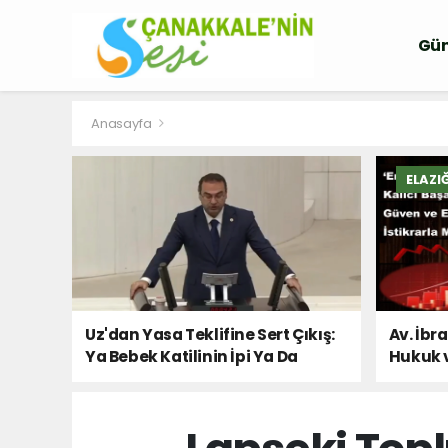
Gü
Anasayfa
ELAZI
Uz'dan Yasa Teklifine Sert Çıkış:
Av. İbr
Ya Bebek Katilinin İpi Ya Da
Hukuk 
Milletin Sesi!