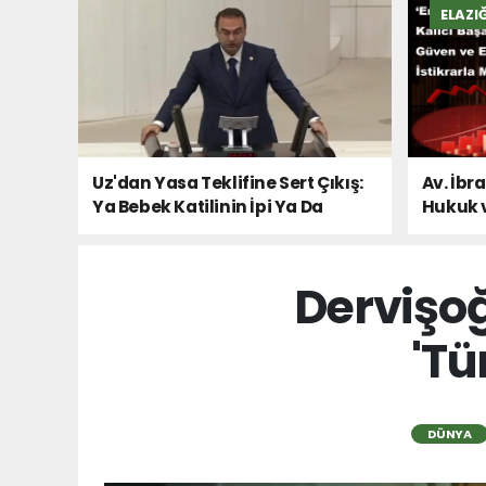
ELAZI
Uz'dan Yasa Teklifine Sert Çıkış:
Av. İbr
Ya Bebek Katilinin İpi Ya Da
Hukuk 
Milletin Sesi!
Dervişoğ
'Tü
DÜNYA