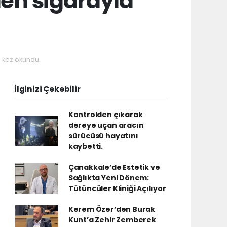
en sigarayla
kez okundu.
İlginizi Çekebilir
Kontrolden çıkarak
dereye uçan aracın
sürücüsü hayatını
kaybetti.
Çanakkale’de Estetik ve
Sağlıkta Yeni Dönem:
Tütüncüler Kliniği Açılıyor
Kerem Özer’den Burak
Kunt’a Zehir Zemberek