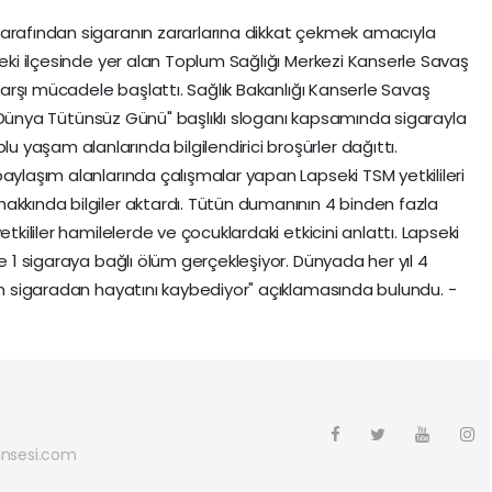
tarafından sigaranın zararlarına dikkat çekmek amacıyla
eki ilçesinde yer alan Toplum Sağlığı Merkezi Kanserle Savaş
 karşı mücadele başlattı. Sağlık Bakanlığı Kanserle Savaş
ği "Dünya Tütünsüz Günü" başlıklı sloganı kapsamında sigarayla
yaşam alanlarında bilgilendirici broşürler dağıttı.
aylaşım alanlarında çalışmalar yapan Lapseki TSM yetkilileri
akkında bilgiler aktardı. Tütün dumanının 4 binden fazla
tkililer hamilelerde ve çocuklardaki etkicini anlattı. Lapseki
de 1 sigaraya bağlı ölüm gerçekleşiyor. Dünyada her yıl 4
san sigaradan hayatını kaybediyor" açıklamasında bulundu. -
nsesi.com