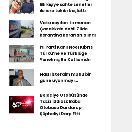
Elli kişiye sahte senetler
ile icra takibi başlattı
Vaka sayıları tırmanan
Çanakkale dahil 7 ilde
karantina kararları alındı
İYİ Parti Kanlı Noel Kıbrıs
Türkü’ne ve Türklüğe
Yönelmiş Bir Katliamdır
Nasıl isterdim mutlu bir
güne uyanmayı...
Belediye Otobüsünde
Taciz İddiası: Baba
Otobüsü Durdurup
Şüpheliyi Darp Etti