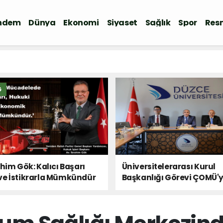
ndem
Dünya
Ekonomi
Siyaset
Sağlık
Spor
Resm
Ğ
ahim Gök: Kalıcı Başarı
Üniversitelerarası Kurul
ve İstikrarla Mümkündür
Başkanlığı Görevi ÇOMÜ'
Devredildi