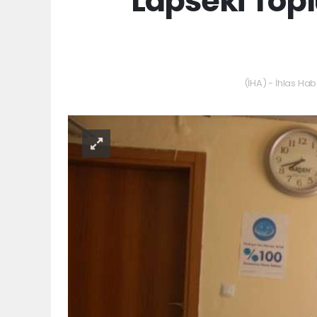
Lapseki Top
(İHA) - İhlas Hab