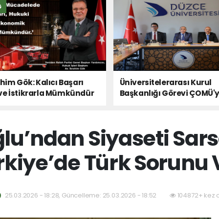
Ğ
ahim Gök: Kalıcı Başarı
Üniversitelerarası Kurul
ve İstikrarla Mümkündür
Başkanlığı Görevi ÇOMÜ'
Devredildi
lu’ndan Siyaseti Sars
rkiye’de Türk Sorunu 
25.03.2026 - 18:28, Güncelleme: 25.03.2026 - 18:52
104872+ kez 