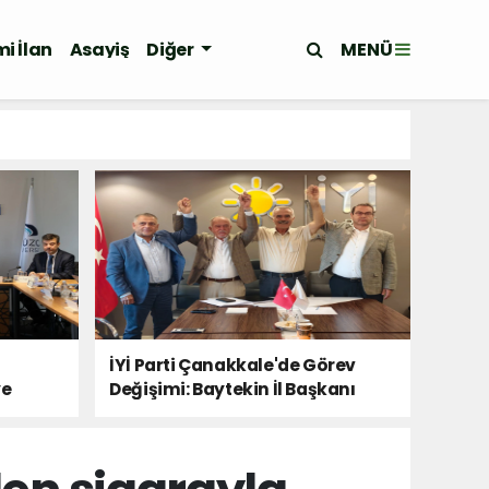
MENÜ
i İlan
Asayiş
Diğer
İYİ Parti Çanakkale'de Görev
ye
Değişimi: Baytekin İl Başkanı