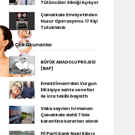
Tütüncüler Kliniği Açılıyor
Çanakkale Emniyetinden
Huzur Operasyonu: 17 Kişi
Tutuklandı
En Çok Okunanlar
BÜYÜK ANADOLU PROJESİ
(BAP)
Emekli İmamʹdan Vurgun
Elli kişiye sahte senetler
ile icra takibi başlattı
Vaka sayıları tırmanan
Çanakkale dahil 7 ilde
karantina kararları alındı
İYİ Parti Kanlı Noel Kıbrıs