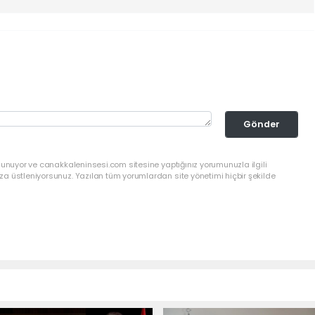
Gönder
lunuyor ve canakkaleninsesi.com sitesine yaptığınız yorumunuzla ilgili
a üstleniyorsunuz. Yazılan tüm yorumlardan site yönetimi hiçbir şekilde