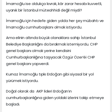
İmamoğlu ise oldukça kıvrak, kâr zarar hesabı kuvvetli,
uyanık bir İstanbul müteahhidi değil miydi?
İmamoğlu için hedefe giden yolda her şey mübahtı ve
İmamoğlu cumhurbaşkanı olmak istiyordu.
Ama elinin altında büyük olanaklara sahip İstanbul
Belediye Başkanlığını da bırakmak istemiyordu. CHP
genel başkanı olmak yerine kendisini
Cumhurbaşkanlığına taşıyacak Özgür Özer’éi CHP
genel başkanı yapıverdi.
Kurnaz İmamoğlu tıpkı Erdoğan gibi siyasal bir yol
yürümek istiyordu.
Doğal olarak da AKP lideri Erdoğan’ın
cumhurbaşkanlığına giden yoldaki izlerini takip etmeye
başladı.