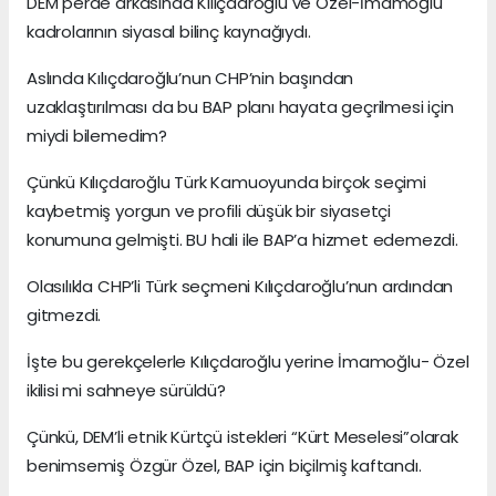
DEM perde arkasında Kılıçdaroğlu ve Özel-İmamoğlu
kadrolarının siyasal bilinç kaynağıydı.
Aslında Kılıçdaroğlu’nun CHP’nin başından
uzaklaştırılması da bu BAP planı hayata geçrilmesi için
miydi bilemedim?
Çünkü Kılıçdaroğlu Türk Kamuoyunda birçok seçimi
kaybetmiş yorgun ve profili düşük bir siyasetçi
konumuna gelmişti. BU hali ile BAP’a hizmet edemezdi.
Olasılıkla CHP’li Türk seçmeni Kılıçdaroğlu’nun ardından
gitmezdi.
İşte bu gerekçelerle Kılıçdaroğlu yerine İmamoğlu- Özel
ikilisi mi sahneye sürüldü?
Çünkü, DEM’li etnik Kürtçü istekleri “Kürt Meselesi”olarak
benimsemiş Özgür Özel, BAP için biçilmiş kaftandı.