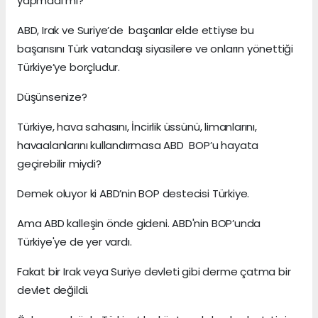
yapmadı mı?
ABD, Irak ve Suriye’de başarılar elde ettiyse bu
başarısını Türk vatandaşı siyasilere ve onların yönettiği
Türkiye’ye borçludur.
Düşünsenize?
Türkiye, hava sahasını, İncirlik üssünü, limanlarını,
havaalanlarını kullandırmasa ABD BOP’u hayata
geçirebilir miydi?
Demek oluyor ki ABD’nin BOP destecisi Türkiye.
Ama ABD kalleşin önde gideni. ABD'nin BOP’unda
Türkiye'ye de yer vardı.
Fakat bir Irak veya Suriye devleti gibi derme çatma bir
devlet değildi.