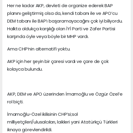
Her ne kadar AKP, devleti de organize ederek BAP
planını geliştirmiş olsa da, kendi tabanı ile ve APO’cu
DEM tabanı ile BAP’ı başaramayacağını çok iyi biliyordu.
Halkta oldukça karşılığı olan İYİ Parti ve Zafer Partisi
karşında öyle veya böyle bir MHP vardı.
Ama CHP’nin alternatifi yoktu.
AKP için her şeyin bir çaresi vardı ve çare de çok
kolayca bulundu.
AKP, DEM ve APO üzerinden İmamoğlu ve Özgür Özel’e
rol biçti.
İmamoğlu-Özel ikilisinin CHP’si;sol
milliyetçileri/ulusalcıları, laikleri yani Atatürkçü Türkleri
iknaya görevlendirildi.