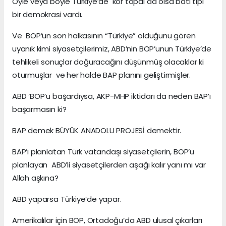
Öyle veya böyle Türkiye’de kör topal da olsa batı tipi
bir demokrasi vardı.
Ve BOP’un son halkasının “Türkiye” olduğunu gören
uyanık kimi siyasetçilerimiz, ABD’nin BOP’unun Türkiye’de
tehlikeli sonuçlar doğuracağını düşünmüş olacaklar ki
oturmuşlar ve her halde BAP planını geliştirmişler.
ABD ‘BOP’u başardıysa, AKP-MHP iktidarı da neden BAP’ı
başarmasın ki?
BAP demek BÜYÜK ANADOLU PROJESİ demektir.
BAP’ı planlatan Türk vatandaşı siyasetçilerin, BOP’u
planlayan ABD’li siyasetçilerden aşağı kalır yanı mı var
Allah aşkına?
ABD yaparsa Türkiye’de yapar.
Amerikalılar için BOP, Ortadoğu’da ABD ulusal çıkarları