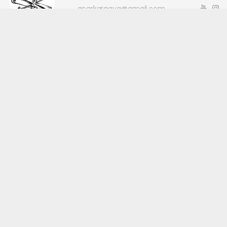
acarkaraaya@gmail.com
Okuyucu Yorumları
(0)
Gönder
Yorum yazarak Topluluk Kuralları’nı kabul etmiş bulunuyor ve
canakkaleninsesi.com sitesine yaptığınız yorumunuzla ilgili doğrudan veya
dolaylı tüm sorumluluğu tek başınıza üstleniyorsunuz. Yazılan tüm
yorumlardan site yönetimi hiçbir şekilde sorumlu tutulamaz.
haber paketi
haber scripti
haber yazılımı
Tüm hakları saklı tutulmaktadır.Copyright 2026©
Haber Yazılımı:
Web Aksiyon ®