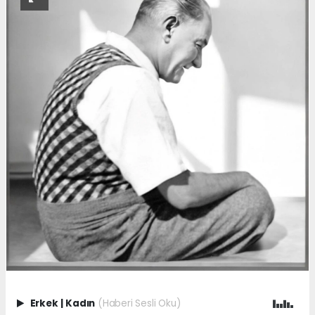
Erkek
|
Kadın
(Haberi Sesli Oku)