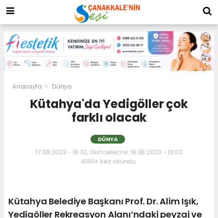
Anasayfa
Dünya
Kütahya'da Yedigöller çok
farklı olacak
DÜNYA
17.08.2023 - 18:32, Güncelleme: 18.08.2023 - 01:03
4180+ kez okundu.
Kütahya Belediye Başkanı Prof. Dr. Alim Işık,
Yedigöller Rekreasyon Alanı’ndaki peyzaj ve