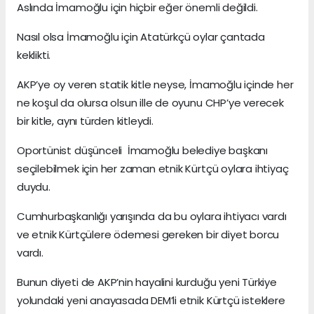
Aslında İmamoğlu için hiçbir eğer önemli değildi.
Nasıl olsa İmamoğlu için Atatürkçü oylar çantada
keklikti.
AKP’ye oy veren statik kitle neyse, İmamoğlu içinde her
ne koşul da olursa olsun ille de oyunu CHP’ye verecek
bir kitle, aynı türden kitleydi.
Oportünist düşünceli İmamoğlu belediye başkanı
seçilebilmek için her zaman etnik Kürtçü oylara ihtiyaç
duydu.
Cumhurbaşkanlığı yarışında da bu oylara ihtiyacı vardı
ve etnik Kürtçülere ödemesi gereken bir diyet borcu
vardı.
Bunun diyeti de AKP’nin hayalini kurduğu yeni Türkiye
yolundaki yeni anayasada DEM’li etnik Kürtçü isteklere