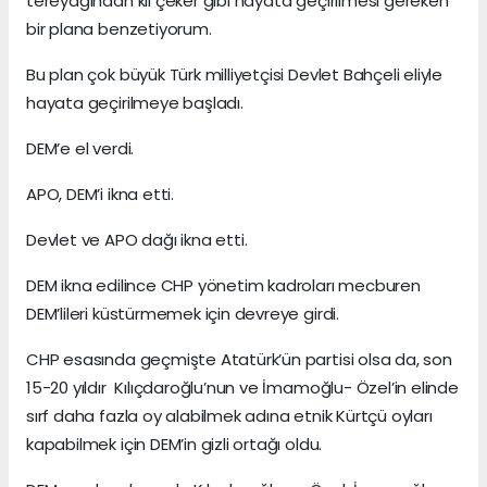
tereyağından kıl çeker gibi hayata geçirilmesi gereken
bir plana benzetiyorum.
Bu plan çok büyük Türk milliyetçisi Devlet Bahçeli eliyle
hayata geçirilmeye başladı.
DEM’e el verdi.
APO, DEM’i ikna etti.
Devlet ve APO dağı ikna etti.
DEM ikna edilince CHP yönetim kadroları mecburen
DEM’lileri küstürmemek için devreye girdi.
CHP esasında geçmişte Atatürk’ün partisi olsa da, son
15-20 yıldır Kılıçdaroğlu’nun ve İmamoğlu- Özel’in elinde
sırf daha fazla oy alabilmek adına etnik Kürtçü oyları
kapabilmek için DEM’in gizli ortağı oldu.