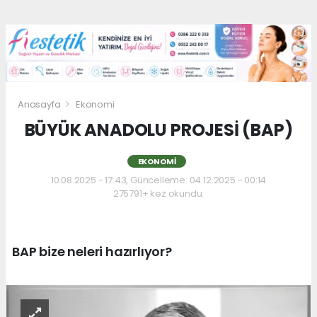
Anasayfa
Ekonomi
BÜYÜK ANADOLU PROJESİ (BAP)
EKONOMI
10.08.2025 - 17:43, Güncelleme: 04.12.2025 - 00:14
275791+ kez okundu.
BAP bize neleri hazırlıyor?