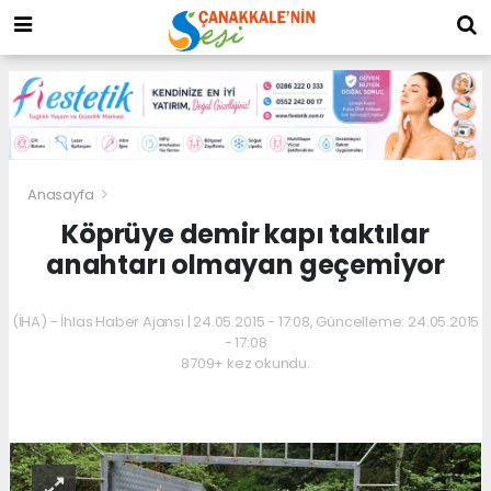
Anasayfa
Köprüye demir kapı taktılar
anahtarı olmayan geçemiyor
(İHA) - İhlas Haber Ajansı | 24.05.2015 - 17:08, Güncelleme: 24.05.2015
- 17:08
8709+ kez okundu.