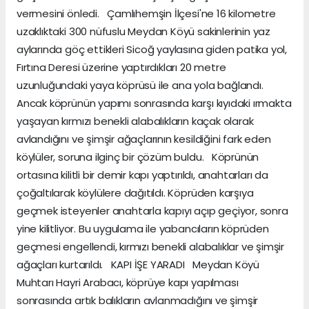
vermesini önledi. Çamlıhemşin İlçesi'ne 16 kilometre
uzaklıktaki 300 nüfuslu Meydan Köyü sakinlerinin yaz
aylarında göç ettikleri Sicoğ yaylasına giden patika yol,
Fırtına Deresi üzerine yaptırdıkları 20 metre
uzunluğundaki yaya köprüsü ile ana yola bağlandı.
Ancak köprünün yapımı sonrasında karşı kıyıdaki ırmakta
yaşayan kırmızı benekli alabalıkların kaçak olarak
avlandığını ve şimşir ağaçlarının kesildiğini fark eden
köylüler, soruna ilginç bir çözüm buldu. Köprünün
ortasına kilitli bir demir kapı yaptırıldı, anahtarları da
çoğaltılarak köylülere dağıtıldı. Köprüden karşıya
geçmek isteyenler anahtarla kapıyı açıp geçiyor, sonra
yine kilitliyor. Bu uygulama ile yabancıların köprüden
geçmesi engellendi, kırmızı benekli alabalıklar ve şimşir
ağaçları kurtarıldı. KAPI İŞE YARADI Meydan Köyü
Muhtarı Hayri Arabacı, köprüye kapı yapılması
sonrasında artık balıkların avlanmadığını ve şimşir