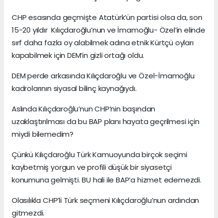
CHP esasında geçmişte Atatürk’ün partisi olsa da, son
15-20 yıldır Kılıçdaroğlu’nun ve İmamoğlu- Özel’in elinde
sırf daha fazla oy alabilmek adına etnik Kürtçü oyları
kapabilmek için DEM’in gizli ortağı oldu.
DEM perde arkasında Kılıçdaroğlu ve Özel-İmamoğlu
kadrolarının siyasal bilinç kaynağıydı.
Aslında Kılıçdaroğlu’nun CHP’nin başından
uzaklaştırılması da bu BAP planı hayata geçrilmesi için
miydi bilemedim?
Çünkü Kılıçdaroğlu Türk Kamuoyunda birçok seçimi
kaybetmiş yorgun ve profili düşük bir siyasetçi
konumuna gelmişti. BU hali ile BAP’a hizmet edemezdi.
Olasılıkla CHP’li Türk seçmeni Kılıçdaroğlu’nun ardından
gitmezdi.