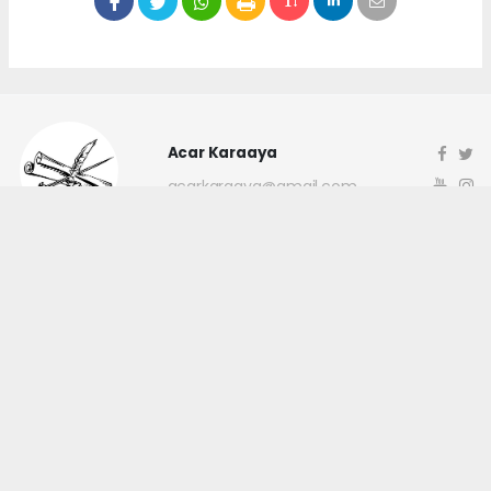
Acar Karaaya
acarkaraaya@gmail.com
Okuyucu Yorumları
(0)
Gönder
Yorum yazarak Topluluk Kuralları’nı kabul etmiş bulunuyor ve
canakkaleninsesi.com sitesine yaptığınız yorumunuzla ilgili doğrudan veya
dolaylı tüm sorumluluğu tek başınıza üstleniyorsunuz. Yazılan tüm
yorumlardan site yönetimi hiçbir şekilde sorumlu tutulamaz.