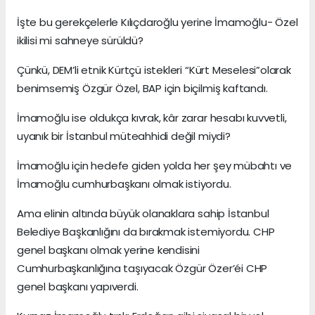
İşte bu gerekçelerle Kılıçdaroğlu yerine İmamoğlu- Özel
ikilisi mi sahneye sürüldü?
Çünkü, DEM’li etnik Kürtçü istekleri “Kürt Meselesi”olarak
benimsemiş Özgür Özel, BAP için biçilmiş kaftandı.
İmamoğlu ise oldukça kıvrak, kâr zarar hesabı kuvvetli,
uyanık bir İstanbul müteahhidi değil miydi?
İmamoğlu için hedefe giden yolda her şey mübahtı ve
İmamoğlu cumhurbaşkanı olmak istiyordu.
Ama elinin altında büyük olanaklara sahip İstanbul
Belediye Başkanlığını da bırakmak istemiyordu. CHP
genel başkanı olmak yerine kendisini
Cumhurbaşkanlığına taşıyacak Özgür Özer’éi CHP
genel başkanı yapıverdi.