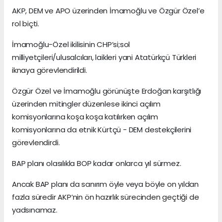
AKP, DEM ve APO üzerinden İmamoğlu ve Özgür Özel’e
rol biçti.
İmamoğlu-Özel ikilisinin CHP’si;sol
milliyetçileri/ulusalcıları, laikleri yani Atatürkçü Türkleri
iknaya görevlendirildi.
Özgür Özel ve İmamoğlu görünüşte Erdoğan karşıtlığı
üzerinden mitingler düzenlese ikinci açılım
komisyonlarına koşa koşa katılırken açılım
komisyonlarına da etnik Kürtçü - DEM destekçilerini
görevlendirdi.
BAP planı olasılıkla BOP kadar onlarca yıl sürmez.
Ancak BAP planı da sanırım öyle veya böyle on yıldan
fazla süredir AKP’nin ön hazırlık sürecinden geçtiği de
yadsınamaz.