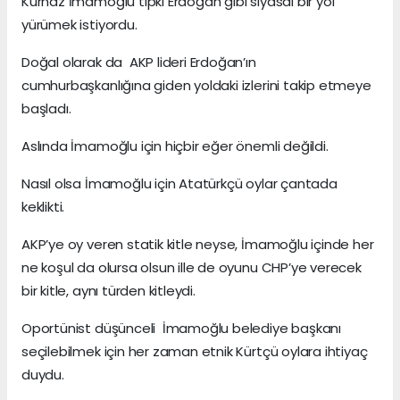
Kurnaz İmamoğlu tıpkı Erdoğan gibi siyasal bir yol
yürümek istiyordu.
Doğal olarak da AKP lideri Erdoğan’ın
cumhurbaşkanlığına giden yoldaki izlerini takip etmeye
başladı.
Aslında İmamoğlu için hiçbir eğer önemli değildi.
Nasıl olsa İmamoğlu için Atatürkçü oylar çantada
keklikti.
AKP’ye oy veren statik kitle neyse, İmamoğlu içinde her
ne koşul da olursa olsun ille de oyunu CHP’ye verecek
bir kitle, aynı türden kitleydi.
Oportünist düşünceli İmamoğlu belediye başkanı
seçilebilmek için her zaman etnik Kürtçü oylara ihtiyaç
duydu.