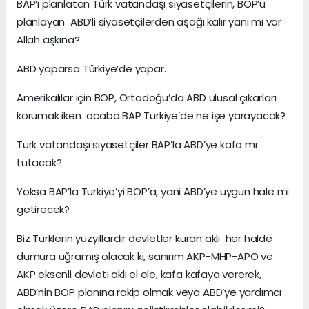
BAP’ı planlatan Türk vatandaşı siyasetçilerin, BOP’u
planlayan ABD’li siyasetçilerden aşağı kalır yanı mı var
Allah aşkına?
ABD yaparsa Türkiye’de yapar.
Amerikalılar için BOP, Ortadoğu’da ABD ulusal çıkarları
korumak iken acaba BAP Türkiye’de ne işe yarayacak?
Türk vatandaşı siyasetçiler BAP’la ABD’ye kafa mı
tutacak?
Yoksa BAP’la Türkiye’yi BOP’a, yani ABD’ye uygun hale mi
getirecek?
Biz Türklerin yüzyıllardır devletler kuran aklı her halde
dumura uğramış olacak ki, sanırım AKP-MHP-APO ve
AKP eksenli devleti aklı el ele, kafa kafaya vererek,
ABD’nin BOP planına rakip olmak veya ABD’ye yardımcı