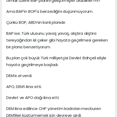
olmak üzere BAP planını geliştirmişler olabilirler mi?
Ama BAP'ın BOP'a benzediğini düşünmüyorum.
Çünkü BOP, ABD’nin kanlı planıdır.
BAP ise; Türk ulusunu yavaş yavaş, alıştıra alıştıra
tereyağından kıl çeker gibi hayata geçirilmesi gereken
bir plana benzetiyorum.
Bu plan çok büyük Türk milliyetçisi Devlet Bahçeli eliyle
hayata geçirilmeye başladı.
DEM’e el verdi.
APO, DEM’i ikna etti.
Devlet ve APO dağı ikna etti.
DEM ikna edilince CHP yönetim kadroları mecburen
DEM’lileri küstürmemek için devreye girdi.