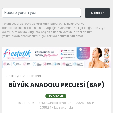
Gönder
Yorum yazarak Topluluk Kuralları’nı kabul etmiş bulunuyor ve
canakkaleninsesi.com sitesine yaptığınız yorumunuzla ilgili doğrudan veya
dolaylı tüm sorumluluğu tek başınıza üstleniyorsunuz. Yazılan tüm
yorumlardan site yönetimi hiçbir şekilde sorumlu tutulamaz.
Anasayfa
Ekonomi
BÜYÜK ANADOLU PROJESİ (BAP)
EKONOMI
10.08.2025 - 17:43, Güncelleme: 04.12.2025 - 00:14
275524+ kez okundu.