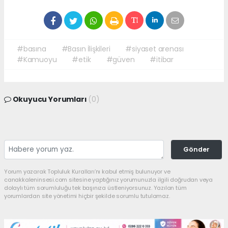
#basına
#Basın İlişkileri
#siyaset arenası
#Kamuoyu
#etik
#güven
#itibar
Okuyucu Yorumları
(0)
Gönder
Yorum yazarak Topluluk Kuralları’nı kabul etmiş bulunuyor ve
canakkaleninsesi.com sitesine yaptığınız yorumunuzla ilgili doğrudan veya
dolaylı tüm sorumluluğu tek başınıza üstleniyorsunuz. Yazılan tüm
yorumlardan site yönetimi hiçbir şekilde sorumlu tutulamaz.