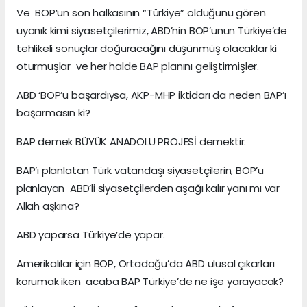
Ve BOP’un son halkasının “Türkiye” olduğunu gören
uyanık kimi siyasetçilerimiz, ABD’nin BOP’unun Türkiye’de
tehlikeli sonuçlar doğuracağını düşünmüş olacaklar ki
oturmuşlar ve her halde BAP planını geliştirmişler.
ABD ‘BOP’u başardıysa, AKP-MHP iktidarı da neden BAP’ı
başarmasın ki?
BAP demek BÜYÜK ANADOLU PROJESİ demektir.
BAP’ı planlatan Türk vatandaşı siyasetçilerin, BOP’u
planlayan ABD’li siyasetçilerden aşağı kalır yanı mı var
Allah aşkına?
ABD yaparsa Türkiye’de yapar.
Amerikalılar için BOP, Ortadoğu’da ABD ulusal çıkarları
korumak iken acaba BAP Türkiye’de ne işe yarayacak?