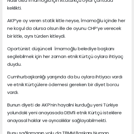
Nasıl olsa İmamoğlu için Atatürkçü oylar çantada
keklikti.
AKP’ye oy veren statik kitle neyse, İmamoğlu içinde her
ne koşul da olursa olsun ille de oyunu CHP’ye verecek
bir kitle, aynı türden kitleydi.
Oportünist düşünceli İmamoğlu belediye başkanı
seçilebilmek için her zaman etnik Kürtçü oylara ihtiyaç
duydu.
Cumhurbaşkanlığı yarışında da bu oylara ihtiyacı vardı
ve etnik Kürtçülere ödemesi gereken bir diyet borcu
vardı.
Bunun diyeti de AKP’nin hayalini kurduğu yeni Türkiye
yolundaki yeni anayasada DEM’li etnik Kürtçü isteklere
anayasal haklar ve ayrıcalıklar sağlayabilmekti.
Bunu sağlamanın yolu da TBMM Başkanı Numan