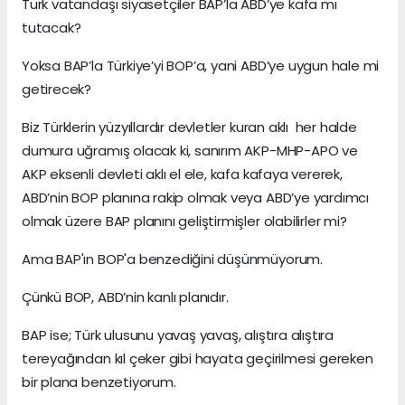
Türk vatandaşı siyasetçiler BAP’la ABD’ye kafa mı
tutacak?
Yoksa BAP’la Türkiye’yi BOP’a, yani ABD’ye uygun hale mi
getirecek?
Biz Türklerin yüzyıllardır devletler kuran aklı her halde
dumura uğramış olacak ki, sanırım AKP-MHP-APO ve
AKP eksenli devleti aklı el ele, kafa kafaya vererek,
ABD’nin BOP planına rakip olmak veya ABD’ye yardımcı
olmak üzere BAP planını geliştirmişler olabilirler mi?
Ama BAP'ın BOP'a benzediğini düşünmüyorum.
Çünkü BOP, ABD’nin kanlı planıdır.
BAP ise; Türk ulusunu yavaş yavaş, alıştıra alıştıra
tereyağından kıl çeker gibi hayata geçirilmesi gereken
bir plana benzetiyorum.