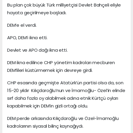
Bu plan çok büyük Türk milliyetçisi Devlet Bahçeli eliyle
hayata geçirilmeye başladı.
DEM’e el verdi.
APO, DEM’i ikna etti.
Devlet ve APO dağı ikna etti.
DEM ikna edilince CHP yönetim kadroları mecburen
DEM’lileri küstürmemek için devreye girdi.
CHP esasında geçmişte Atatürk’ün partisi olsa da, son
15-20 yıldır Kılıçdaroğlu’nun ve İmamoğlu- Özel’in elinde
sırf daha fazla oy alabilmek adına etnik Kürtçü oyları
kapabilmek için DEM’in gizli ortağı oldu.
DEM perde arkasında Kılıçdaroğlu ve Özel-İmamoğlu
kadrolarının siyasal bilinç kaynağıydı.