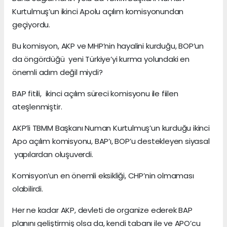
Kurtulmuş’un ikinci Apolu açılım komisyonundan
geçiyordu.
Bu komisyon, AKP ve MHP’nin hayalini kurduğu, BOP’un
da öngördüğü yeni Türkiye’yi kurma yolundaki en
önemli adım değil miydi?
BAP fitili, ikinci açılım süreci komisyonu ile fiilen
ateşlenmiştir.
AKP’li TBMM Başkanı Numan Kurtulmuş’un kurduğu ikinci
Apo açılım komisyonu, BAP’ı, BOP’u destekleyen siyasal
yapılardan oluşuverdi.
Komisyon’un en önemli eksikliği, CHP’nin olmaması
olabilirdi.
Her ne kadar AKP, devleti de organize ederek BAP
planını geliştirmiş olsa da, kendi tabanı ile ve APO’cu