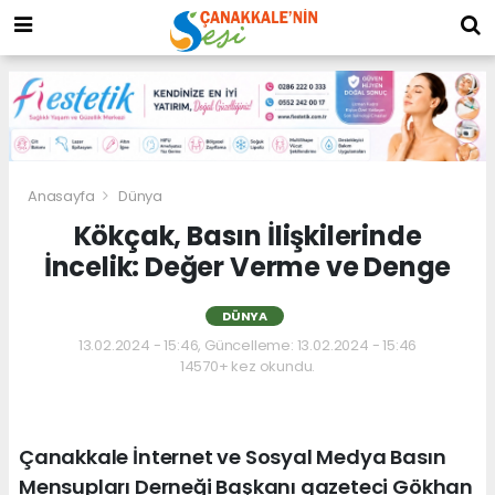
Anasayfa
Dünya
Kökçak, Basın İlişkilerinde
İncelik: Değer Verme ve Denge
DÜNYA
13.02.2024 - 15:46, Güncelleme: 13.02.2024 - 15:46
14570+ kez okundu.
Çanakkale İnternet ve Sosyal Medya Basın
Mensupları Derneği Başkanı gazeteci Gökhan