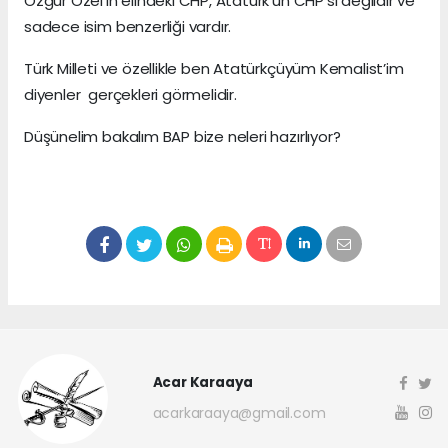
Özgür Özel’in elindeki CHP, Atatürk’ün CHP’si değildir ve
sadece isim benzerliği vardır.
Türk Milleti ve özellikle ben Atatürkçüyüm Kemalist’im
diyenler gerçekleri görmelidir.
Düşünelim bakalım BAP bize neleri hazırlıyor?
Acar Karaaya
acarkaraaya@gmail.com