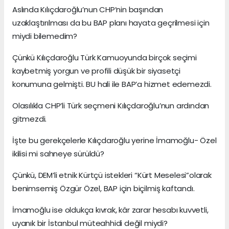
Aslında Kılıçdaroğlu’nun CHP’nin başından
uzaklaştırılması da bu BAP planı hayata geçrilmesi için
miydi bilemedim?
Çünkü Kılıçdaroğlu Türk Kamuoyunda birçok seçimi
kaybetmiş yorgun ve profili düşük bir siyasetçi
konumuna gelmişti. BU hali ile BAP’a hizmet edemezdi.
Olasılıkla CHP’li Türk seçmeni Kılıçdaroğlu’nun ardından
gitmezdi.
İşte bu gerekçelerle Kılıçdaroğlu yerine İmamoğlu- Özel
ikilisi mi sahneye sürüldü?
Çünkü, DEM’li etnik Kürtçü istekleri “Kürt Meselesi”olarak
benimsemiş Özgür Özel, BAP için biçilmiş kaftandı.
İmamoğlu ise oldukça kıvrak, kâr zarar hesabı kuvvetli,
uyanık bir İstanbul müteahhidi değil miydi?