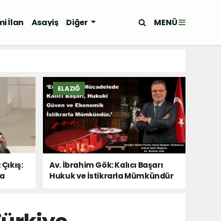
MENÜ
i İlan
Asayiş
Diğer
ELAZIĞ
 Çıkış:
Av. İbrahim Gök: Kalıcı Başarı
Da
Hukuk ve İstikrarla Mümkündür