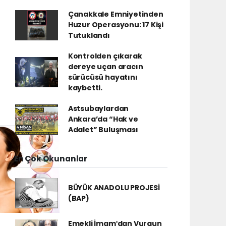
Çanakkale Emniyetinden
Huzur Operasyonu: 17 Kişi
Tutuklandı
Kontrolden çıkarak
dereye uçan aracın
sürücüsü hayatını
kaybetti.
Astsubaylardan
Ankara’da “Hak ve
Adalet” Buluşması
En Çok Okunanlar
BÜYÜK ANADOLU PROJESİ
(BAP)
Emekli İmamʹdan Vurgun