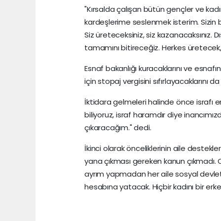
"Kırsalda çalışan bütün gençler ve kadı
kardeşlerime seslenmek isterim. Sizin ban
Siz üreteceksiniz, siz kazanacaksınız. 
tamamını bitireceğiz. Herkes üretecek
Esnaf bakanlığı kuracaklarını ve esnafın bo
için stopaj vergisini sıfırlayacaklarını da 
İktidara gelmeleri halinde önce israfı e
biliyoruz, israf haramdır diye inancımı
çıkaracağım." dedi.
İkinci olarak önceliklerinin aile destekl
yana çıkması gereken kanun çıkmadı. Oy
ayrım yapmadan her aile sosyal devleti
hesabına yatacak. Hiçbir kadını bir erk