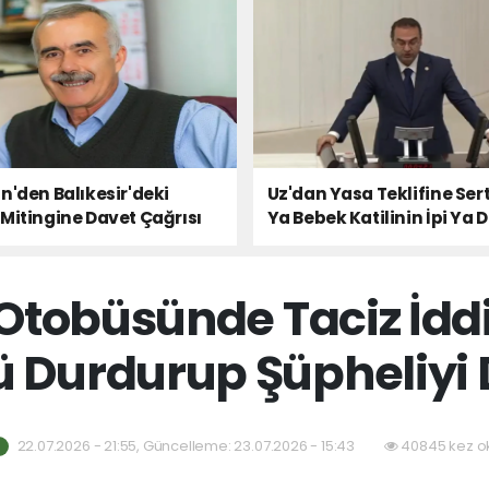
n'den Balıkesir'deki
Uz'dan Yasa Teklifine Sert
Mitingine Davet Çağrısı
Ya Bebek Katilinin İpi Ya 
Milletin Sesi!
Otobüsünde Taciz İdd
 Durdurup Şüpheliyi D
22.07.2026 - 21:55, Güncelleme: 23.07.2026 - 15:43
40845 kez o