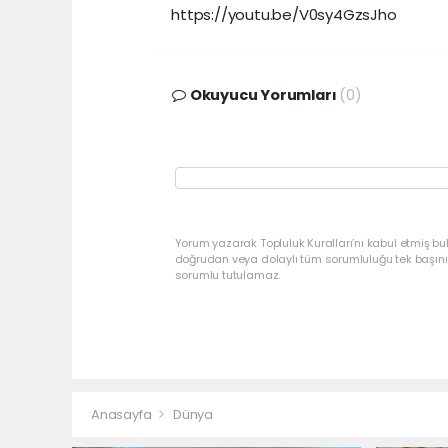
https://youtu.be/V0sy4GzsJho
Okuyucu Yorumları
(0)
Yorum yazarak Topluluk Kuralları’nı kabul etmiş bu
doğrudan veya dolaylı tüm sorumluluğu tek başınız
sorumlu tutulamaz.
Anasayfa
Dünya