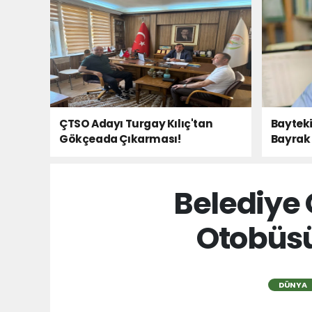
ÇTSO Adayı Turgay Kılıç'tan
Bayteki
Gökçeada Çıkarması!
Bayrak 
Belediye 
Otobüsü
DÜNYA