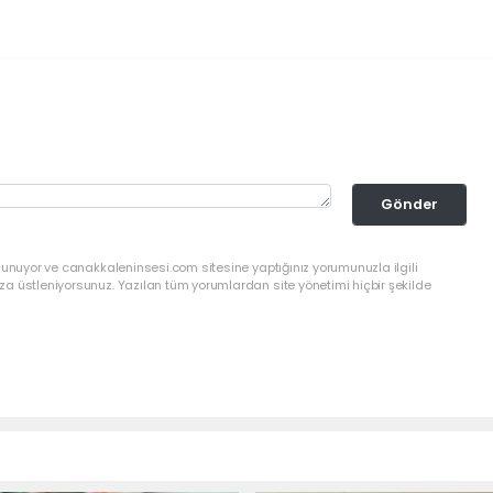
Gönder
lunuyor ve canakkaleninsesi.com sitesine yaptığınız yorumunuzla ilgili
a üstleniyorsunuz. Yazılan tüm yorumlardan site yönetimi hiçbir şekilde