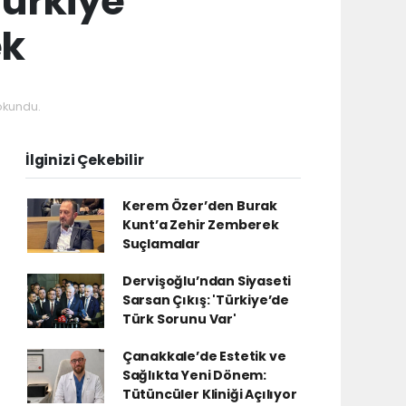
Türkiye
ek
okundu.
İlginizi Çekebilir
Kerem Özer’den Burak
Kunt’a Zehir Zemberek
Suçlamalar
Dervişoğlu’ndan Siyaseti
Sarsan Çıkış: 'Türkiye’de
Türk Sorunu Var'
Çanakkale’de Estetik ve
Sağlıkta Yeni Dönem:
Tütüncüler Kliniği Açılıyor