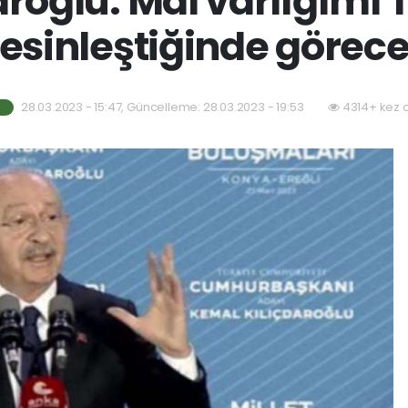
aroğlu: Mal varlığımı 
esinleştiğinde görec
28.03.2023 - 15:47, Güncelleme: 28.03.2023 - 19:53
4314+ kez 
I