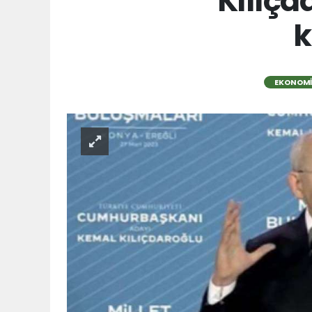
Kılıçd
k
EKONOM