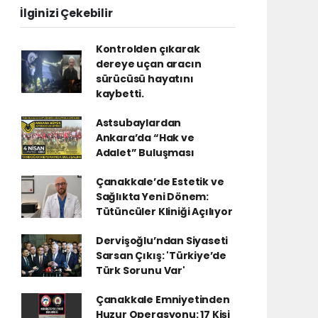
İlginizi Çekebilir
Kontrolden çıkarak
dereye uçan aracın
sürücüsü hayatını
kaybetti.
Astsubaylardan
Ankara’da “Hak ve
Adalet” Buluşması
Çanakkale’de Estetik ve
Sağlıkta Yeni Dönem:
Tütüncüler Kliniği Açılıyor
Dervişoğlu’ndan Siyaseti
Sarsan Çıkış: 'Türkiye’de
Türk Sorunu Var'
Çanakkale Emniyetinden
Huzur Operasyonu: 17 Kişi