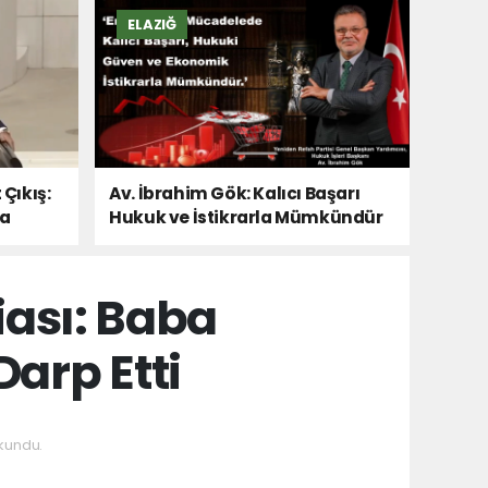
ELAZIĞ
 Çıkış:
Av. İbrahim Gök: Kalıcı Başarı
Da
Hukuk ve İstikrarla Mümkündür
iası: Baba
arp Etti
kundu.