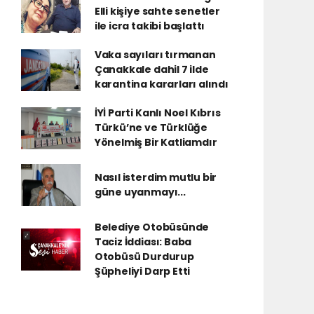
Elli kişiye sahte senetler
ile icra takibi başlattı
Vaka sayıları tırmanan
Çanakkale dahil 7 ilde
karantina kararları alındı
İYİ Parti Kanlı Noel Kıbrıs
Türkü’ne ve Türklüğe
Yönelmiş Bir Katliamdır
Nasıl isterdim mutlu bir
güne uyanmayı...
Belediye Otobüsünde
Taciz İddiası: Baba
Otobüsü Durdurup
Şüpheliyi Darp Etti