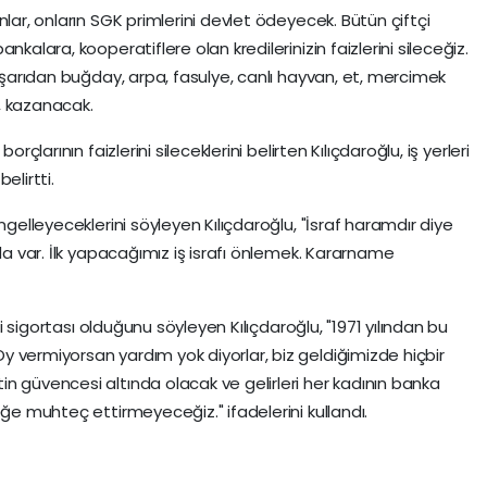
nlar, onların SGK primlerini devlet ödeyecek. Bütün çiftçi
kalara, kooperatiflere olan kredilerinizin faizlerini sileceğiz.
Dışarıdan buğday, arpa, fasulye, canlı hayvan, et, mercimek
, kazanacak.
rçlarının faizlerini sileceklerini belirten Kılıçdaroğlu, iş yerleri
belirtti.
ngelleyeceklerini söyleyen Kılıçdaroğlu, "İsraf haramdır diye
zda var. İlk yapacağımız iş israfı önlemek. Kararname
eri sigortası olduğunu söyleyen Kılıçdaroğlu, "1971 yılından bu
 vermiyorsan yardım yok diyorlar, biz geldiğimizde hiçbir
n güvencesi altında olacak ve gelirleri her kadının banka
eğe muhteç ettirmeyeceğiz." ifadelerini kullandı.