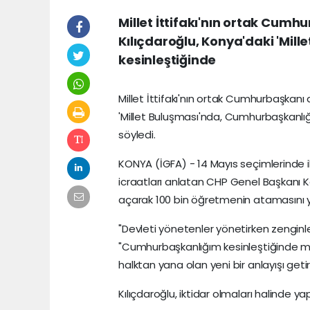
Millet İttifakı'nın ortak Cum
Kılıçdaroğlu, Konya'daki 'Mil
kesinleştiğinde
Millet İttifakı'nın ortak Cumhurbaşkan
'Millet Buluşması'nda, Cumhurbaşkanlığı
söyledi.
KONYA (İGFA) - 14 Mayıs seçimlerinde ikt
icraatları anlatan CHP Genel Başkanı Kem
açarak 100 bin öğretmenin atamasını y
"Devleti yönetenler yönetirken zenginleş
"Cumhurbaşkanlığım kesinleştiğinde mal
halktan yana olan yeni bir anlayışı geti
Kılıçdaroğlu, iktidar olmaları halinde y