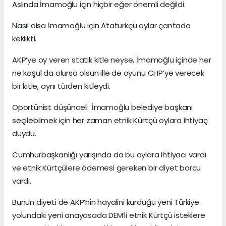
Aslında İmamoğlu için hiçbir eğer önemli değildi.
Nasıl olsa İmamoğlu için Atatürkçü oylar çantada
keklikti.
AKP’ye oy veren statik kitle neyse, İmamoğlu içinde her
ne koşul da olursa olsun ille de oyunu CHP’ye verecek
bir kitle, aynı türden kitleydi.
Oportünist düşünceli İmamoğlu belediye başkanı
seçilebilmek için her zaman etnik Kürtçü oylara ihtiyaç
duydu.
Cumhurbaşkanlığı yarışında da bu oylara ihtiyacı vardı
ve etnik Kürtçülere ödemesi gereken bir diyet borcu
vardı.
Bunun diyeti de AKP’nin hayalini kurduğu yeni Türkiye
yolundaki yeni anayasada DEM’li etnik Kürtçü isteklere