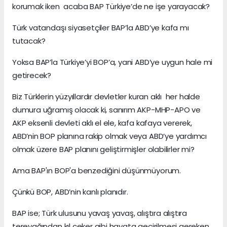
korumak iken acaba BAP Türkiye’de ne işe yarayacak?
Türk vatandaşı siyasetçiler BAP’la ABD’ye kafa mı
tutacak?
Yoksa BAP’la Türkiye’yi BOP’a, yani ABD’ye uygun hale mi
getirecek?
Biz Türklerin yüzyıllardır devletler kuran aklı her halde
dumura uğramış olacak ki, sanırım AKP-MHP-APO ve
AKP eksenli devleti aklı el ele, kafa kafaya vererek,
ABD’nin BOP planına rakip olmak veya ABD’ye yardımcı
olmak üzere BAP planını geliştirmişler olabilirler mi?
Ama BAP'ın BOP'a benzediğini düşünmüyorum.
Çünkü BOP, ABD’nin kanlı planıdır.
BAP ise; Türk ulusunu yavaş yavaş, alıştıra alıştıra
tereyağından kıl çeker gibi hayata geçirilmesi gereken