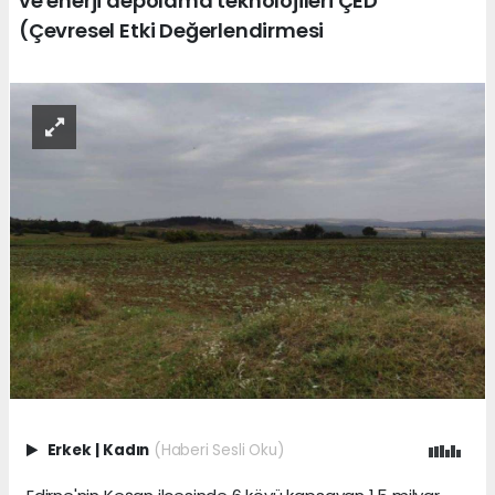
ve enerji depolama teknolojileri ÇED
(Çevresel Etki Değerlendirmesi
Erkek
|
Kadın
(Haberi Sesli Oku)