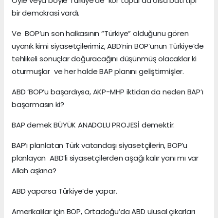
Öyle veya böyle Türkiye’de kör topal da olsa batı tipi
bir demokrasi vardı.
Ve BOP’un son halkasının “Türkiye” olduğunu gören
uyanık kimi siyasetçilerimiz, ABD’nin BOP’unun Türkiye’de
tehlikeli sonuçlar doğuracağını düşünmüş olacaklar ki
oturmuşlar ve her halde BAP planını geliştirmişler.
ABD ‘BOP’u başardıysa, AKP-MHP iktidarı da neden BAP’ı
başarmasın ki?
BAP demek BÜYÜK ANADOLU PROJESİ demektir.
BAP’ı planlatan Türk vatandaşı siyasetçilerin, BOP’u
planlayan ABD’li siyasetçilerden aşağı kalır yanı mı var
Allah aşkına?
ABD yaparsa Türkiye’de yapar.
Amerikalılar için BOP, Ortadoğu’da ABD ulusal çıkarları