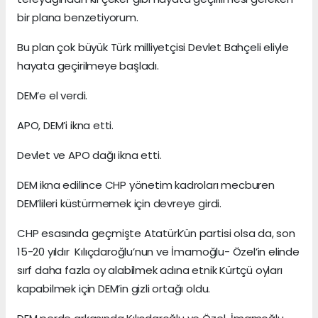
bir plana benzetiyorum.
Bu plan çok büyük Türk milliyetçisi Devlet Bahçeli eliyle
hayata geçirilmeye başladı.
DEM’e el verdi.
APO, DEM’i ikna etti.
Devlet ve APO dağı ikna etti.
DEM ikna edilince CHP yönetim kadroları mecburen
DEM’lileri küstürmemek için devreye girdi.
CHP esasında geçmişte Atatürk’ün partisi olsa da, son
15-20 yıldır Kılıçdaroğlu’nun ve İmamoğlu- Özel’in elinde
sırf daha fazla oy alabilmek adına etnik Kürtçü oyları
kapabilmek için DEM’in gizli ortağı oldu.