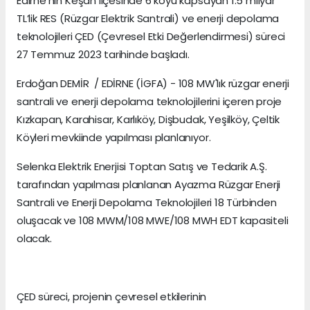
Edirne'nin Keşan ilçesinde 6 köyü kapsayan 1.5 milyar
TL’lik RES (Rüzgar Elektrik Santrali) ve enerji depolama
teknolojileri ÇED (Çevresel Etki Değerlendirmesi) süreci
27 Temmuz 2023 tarihinde başladı.
Erdoğan DEMİR / EDİRNE (İGFA) - 108 MW'lık rüzgar enerji
santrali ve enerji depolama teknolojilerini içeren proje
Kızkapan, Karahisar, Karlıköy, Dişbudak, Yeşilköy, Çeltik
Köyleri mevkiinde yapılması planlanıyor.
Selenka Elektrik Enerjisi Toptan Satış ve Tedarik A.Ş.
tarafından yapılması planlanan Ayazma Rüzgar Enerji
Santrali ve Enerji Depolama Teknolojileri 18 Türbinden
oluşacak ve 108 MWM/108 MWE/108 MWH EDT kapasiteli
olacak.
ÇED süreci, projenin çevresel etkilerinin