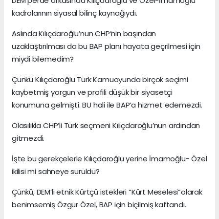
DEM perde arkasında Kılıçdaroğlu ve Özel-İmamoğlu
kadrolarının siyasal bilinç kaynağıydı.
Aslında Kılıçdaroğlu’nun CHP’nin başından
uzaklaştırılması da bu BAP planı hayata geçrilmesi için
miydi bilemedim?
Çünkü Kılıçdaroğlu Türk Kamuoyunda birçok seçimi
kaybetmiş yorgun ve profili düşük bir siyasetçi
konumuna gelmişti. BU hali ile BAP’a hizmet edemezdi.
Olasılıkla CHP’li Türk seçmeni Kılıçdaroğlu’nun ardından
gitmezdi.
İşte bu gerekçelerle Kılıçdaroğlu yerine İmamoğlu- Özel
ikilisi mi sahneye sürüldü?
Çünkü, DEM’li etnik Kürtçü istekleri “Kürt Meselesi”olarak
benimsemiş Özgür Özel, BAP için biçilmiş kaftandı.