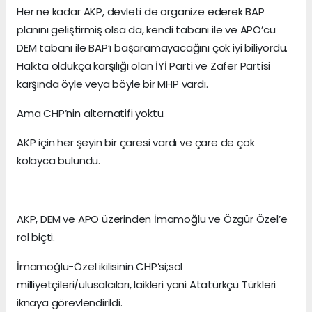
Her ne kadar AKP, devleti de organize ederek BAP
planını geliştirmiş olsa da, kendi tabanı ile ve APO’cu
DEM tabanı ile BAP’ı başaramayacağını çok iyi biliyordu.
Halkta oldukça karşılığı olan İYİ Parti ve Zafer Partisi
karşında öyle veya böyle bir MHP vardı.
Ama CHP’nin alternatifi yoktu.
AKP için her şeyin bir çaresi vardı ve çare de çok
kolayca bulundu.
AKP, DEM ve APO üzerinden İmamoğlu ve Özgür Özel’e
rol biçti.
İmamoğlu-Özel ikilisinin CHP’si;sol
milliyetçileri/ulusalcıları, laikleri yani Atatürkçü Türkleri
iknaya görevlendirildi.