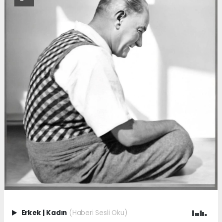
Erkek
|
Kadın
(Haberi Sesli Oku)