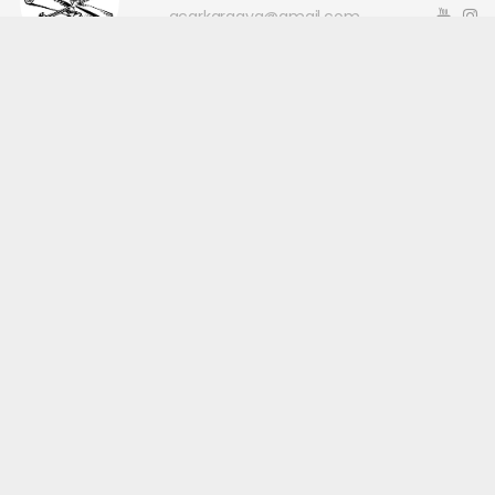
acarkaraaya@gmail.com
Okuyucu Yorumları
(0)
Gönder
Yorum yazarak Topluluk Kuralları’nı kabul etmiş bulunuyor ve
canakkaleninsesi.com sitesine yaptığınız yorumunuzla ilgili doğrudan veya
dolaylı tüm sorumluluğu tek başınıza üstleniyorsunuz. Yazılan tüm
yorumlardan site yönetimi hiçbir şekilde sorumlu tutulamaz.
haber paketi
haber scripti
haber yazılımı
Tüm hakları saklı tutulmaktadır.Copyright 2026©
Haber Yazılımı:
Web Aksiyon ®