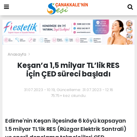
Anasayfa
Keşan’a 1,5 milyar TL’lik RES
için ÇED süreci başladı
31.07.2023 - 10:19, Güncelleme: 31.07.2023 - 12:16
7575+ kez okundu.
Edirne'nin Keşan ilçesinde 6 köyü kapsayan
1.5 milyar TL’lik RES (Rüzgar Elektrik Santrali)