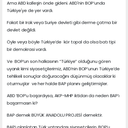
Ama ABD kalleşin önde gideni. ABD'nin BOP’unda
Türkiye'ye de yer vardı.
Fakat bir Irak veya Suriye devleti gibi derme çatma bir
devlet değildi.
Öyle veya böyle Türkiye’de kör topal da olsa batı tipi
bir demokrasi vardı.
Ve BOP’un son halkasının “Türkiye” olduğunu gören
uyanık kimi siyasetçilerimiz, ABD’nin BOP’unun Türkiye’de
tehlikeli sonuçlar doğuracağını düşünmüş olacaklar ki
oturmuşlar ve her halde BAP planını geliştirmişler.
ABD ‘BOP’u başardıysa, AKP-MHP iktidarı da neden BAP’ı
başarmasın ki?
BAP demek BÜYÜK ANADOLU PROJESİ demektir.
BAP’ı planlatan Türk vatandaşı siyasetçilerin, BOP’u