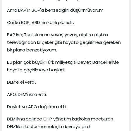
Ama BAP'ın BOP'a benzediğini düşünmüyorum.
Çünkü BOP, ABD’nin kanlı planıdır.
BAP ise; Türk ulusunu yavaş yavaş, alıştıra alıştıra
tereyağından kıl çeker gibi hayata geçirilmesi gereken
bir plana benzetiyorum.
Bu plan çok büyük Türk milliyetçisi Devlet Bahçeli eliyle
hayata geçirilmeye başladı.
DEM’e el verdi.
APO, DEM’i ikna etti.
Devlet ve APO dağı ikna etti.
DEM ikna edilince CHP yönetim kadroları mecburen
DEM’lileri küstürmemek için devreye girdi.