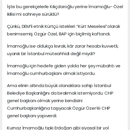
İşte bu gerekçelerle Kılıçdaroğlu yerine İmamoğlu- Özel
ikilisi mi sahneye sürüldü?
Çünkü, DEM’li etnik Kürtçü istekleri “Kürt Meselesi”olarak
benimsemiş Özgür Özel, BAP için biçilmiş kaftandı.
İmamoğlu ise oldukça kıvrak, kâr zarar hesabı kuvvetli,
uyanık bir İstanbul müteahhidi değil miydi?
İmamoğlu için hedefe giden yolda her şey mübahtı ve
İmamoğlu cumhurbaşkanı olmak istiyordu.
Ama elinin altında büyük olanaklara sahip İstanbul
Belediye Başkanlığını da bırakmak istemiyordu. CHP
genel başkanı olmak yerine kendisini
Cumhurbaşkanlığına taşıyacak Özgür Özer’éi CHP
genel başkanı yapıverdi.
Kurnaz İmamoğlu tıpkı Erdoğan gibi siyasal bir yol