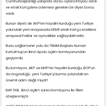
Cumhurbaşkanlığı yarışında da bu oylara ihtiyacı vardı
ve etnik Kürtçülere ödemesi gereken bir diyet borcu
vardı.
Bunun diyeti de AKP’nin hayalini kurduğu yeni Türkiye
yolundaki yeni anayasada DEM’li etnik Kürtçü isteklere
anayasal haklar ve ayrıcalıklar sağlayabilmekti.
Bunu sağlamanın yolu da TBMM Başkanı Numan
Kurtulmuş’un ikinci Apolu açılım komisyonundan
geçiyordu.
Bu komisyon, AKP ve MHP’nin hayalini kurduğu, BOP’un
da öngördüğü yeni Türkiye’yi kurma yolundaki en
önemli adım değil miydi?
BAP fitili, ikinci açılım süreci komisyonu ile fiilen
ateşlenmiştir.