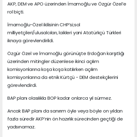
AKP, DEM ve APO üzerinden İmamoğlu ve Özgür Özel’e
rol biçti.
İmamoğlu-Özel ikilisinin CHP’si;sol
milliyetçileri/ulusalcıları, laikleri yani Atatürkçü Türkleri
iknaya görevlendirildi.
Özgür Özel ve İmamoğlu görünüşte Erdoğan karşıtlığı
üzerinden mitingler düzenlese ikinci açılım
komisyonlarına koşa koşa katılırken açılım
komisyonlarına da etnik Kürtçü - DEM destekçilerini
görevlendirdi.
BAP planı olasılıkla BOP kadar onlarca yıl sürmez.
Ancak BAP planı da sanırım öyle veya böyle on yıldan
fazla süredir AKP’nin ön hazırlık sürecinden geçtiği de
yadsınamaz.