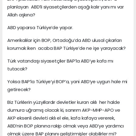
planlayan ABD’li siyasetçilerden aşağı kalır yanı mı var
Allah aşkına?
ABD yaparsa Türkiye’de yapar.
Amerikalılar için BOP, Ortadoğu’da ABD ulusal çıkarları
korumak iken acaba BAP Türkiye’de ne işe yarayacak?
Türk vatandaşı siyasetçiler BAP’la ABD’ye kafa mı
tutacak?
Yoksa BAP’la Türkiye’yi BOP’a, yani ABD’ye uygun hale mi
getirecek?
Biz Türklerin yüzyıllardır devletler kuran aklı her halde
dumura uğramış olacak ki, sanırım AKP-MHP-APO ve
AKP eksenli devleti aklı el ele, kafa kafaya vererek,
ABD’nin BOP planına rakip olmak veya ABD’ye yardımcı
olmak üzere BAP planını geliştirmişler olabilirler mi?