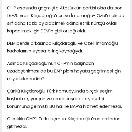
CHP esasında geçmişte Atatürk’ün partisi olsa da, son
15-20 yıldır Kılıçdaroğlu’nun ve İmamoğlu- Özel’in elinde
sırf daha fazla oy alabilmek adına etnik Kürtçü oyları
kapabilmek için DEM’in gizli ortağı oldu.
DEM perde arkasında Kılıçdaroğlu ve Özel-İmamoğlu
kadrolarının siyasal bilinç kaynağıydı.
Aslında Kılıçdaroğlu’nun CHP’nin başından
uzaklaştırılması da bu BAP planı hayata geçrilmesi için
miydi bilemedim?
Çünkü Kılıçdaroğlu Türk Kamuoyunda birçok seçimi
kaybetmiş yorgun ve profili düşük bir siyasetçi
konumuna gelmişti. BU hali ile BAP’a hizmet edemezdi.
Olasılıkla CHP’li Türk seçmeni Kılıçdaroğlu’nun ardından
gitmezdi.