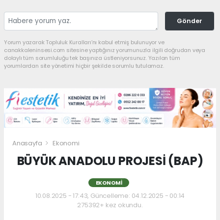
Gönder
Yorum yazarak Topluluk Kuralları’nı kabul etmiş bulunuyor ve
canakkaleninsesi.com sitesine yaptığınız yorumunuzla ilgili doğrudan veya
dolaylı tüm sorumluluğu tek başınıza üstleniyorsunuz. Yazılan tüm
yorumlardan site yönetimi hiçbir şekilde sorumlu tutulamaz.
Anasayfa
Ekonomi
BÜYÜK ANADOLU PROJESİ (BAP)
EKONOMI
10.08.2025 - 17:43, Güncelleme: 04.12.2025 - 00:14
275392+ kez okundu.