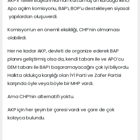
AKP’li TBMM Başkanı Numan Kurtulmuş’un kurduğu ikinci
Apo açılım komisyonu, BAP’ı, BOP’u destekleyen siyasal
yapılardan oluşuverdi.
Komisyon’un en önemli eksikliği, CHP’nin olmaması
olabilirdi.
Her ne kadar AKP, devleti de organize ederek BAP
planını geliştirmiş olsa da, kendi tabanı ile ve APO’cu
DEM tabanı ile BAP’ı başaramayacağını çok iyi biliyordu.
Halkta oldukça karşılığı olan İYİ Parti ve Zafer Partisi
karşında öyle veya böyle bir MHP vardı.
Ama CHP’nin alternatifi yoktu.
AKP için her şeyin bir çaresi vardı ve çare de çok
kolayca bulundu.