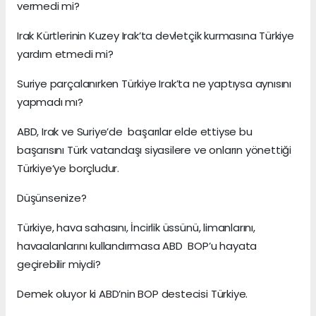
vermedi mi?
Irak Kürtlerinin Kuzey Irak’ta devletçik kurmasına Türkiye
yardım etmedi mi?
Suriye parçalanırken Türkiye Irak’ta ne yaptıysa aynısını
yapmadı mı?
ABD, Irak ve Suriye’de başarılar elde ettiyse bu
başarısını Türk vatandaşı siyasilere ve onların yönettiği
Türkiye’ye borçludur.
Düşünsenize?
Türkiye, hava sahasını, İncirlik üssünü, limanlarını,
havaalanlarını kullandırmasa ABD BOP’u hayata
geçirebilir miydi?
Demek oluyor ki ABD’nin BOP destecisi Türkiye.