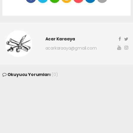
Acar Karaaya
acarkaraaya@gmail.com
Okuyucu Yorumları
(0)
Gönder
Yorum yazarak Topluluk Kuralları’nı kabul etmiş bulunuyor ve
canakkaleninsesi.com sitesine yaptığınız yorumunuzla ilgili doğrudan veya
dolaylı tüm sorumluluğu tek başınıza üstleniyorsunuz. Yazılan tüm
yorumlardan site yönetimi hiçbir şekilde sorumlu tutulamaz.