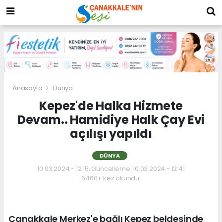
Anasayfa
Dünya
Kepez'de Halka Hizmete
Devam.. Hamidiye Halk Çay Evi
açılışı yapıldı
DÜNYA
10.03.2024 - 12:15, Güncelleme: 10.03.2024 - 12:41
6460+ kez okundu.
Çanakkale Merkez'e bağlı Kepez beldesinde