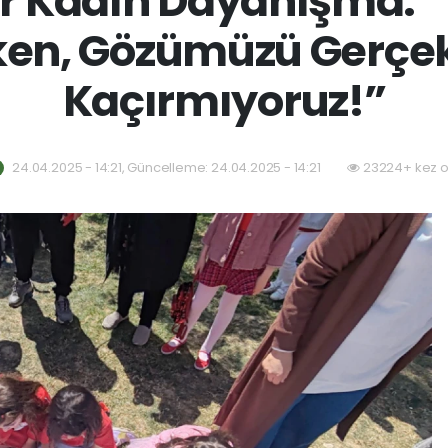
r Kadın Dayanışma: 
ken, Gözümüzü Gerçe
Kaçırmıyoruz!”
24.04.2025 - 14:21, Güncelleme: 24.04.2025 - 14:21
23224+ kez o