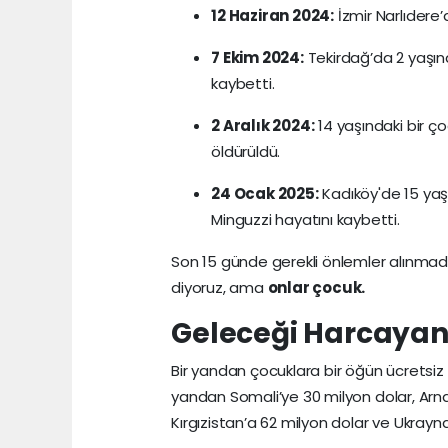
12 Haziran 2024:
İzmir Narlıdere’
7 Ekim 2024:
Tekirdağ’da 2 yaşınd
kaybetti.
2 Aralık 2024:
14 yaşındaki bir ço
öldürüldü.
24 Ocak 2025:
Kadıköy'de 15 yaş
Minguzzi hayatını kaybetti.
Son 15 günde gerekli önlemler alınmadı
diyoruz, ama
onlar çocuk.
Geleceği Harcayan
Bir yandan çocuklara bir öğün ücretsiz y
yandan Somali’ye 30 milyon dolar, Arna
Kırgızistan’a 62 milyon dolar ve Ukrayna