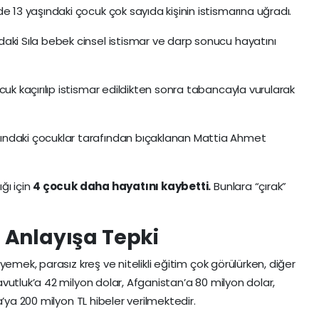
de 13 yaşındaki çocuk çok sayıda kişinin istismarına uğradı.
aki Sıla bebek cinsel istismar ve darp sonucu hayatını
cuk kaçırılıp istismar edildikten sonra tabancayla vurularak
ındaki çocuklar tarafından bıçaklanan Mattia Ahmet
ğı için
4 çocuk daha hayatını kaybetti.
Bunlara “çırak”
 Anlayışa Tepki
emek, parasız kreş ve nitelikli eğitim çok görülürken, diğer
vutluk’a 42 milyon dolar, Afganistan’a 80 milyon dolar,
’ya 200 milyon TL hibeler verilmektedir.