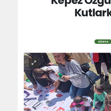
Kepez Özgü
Kutlar
DÜNYA