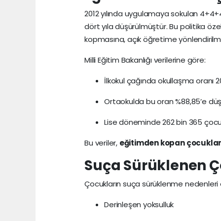
2012 yılında uygulamaya sokulan 4+4+4 s
dört yıla düşürülmüştür. Bu politika öze
kopmasına, açık öğretime yönlendirilmes
Milli Eğitim Bakanlığı verilerine göre:
İlkokul çağında okullaşma oranı 2
Ortaokulda bu oran %88,85’e dü
Lise döneminde 262 bin 365 çocu
Bu veriler,
eğitimden kopan çocukları
Suça Sürüklenen Ço
Çocukların suça sürüklenme nedenleri 
Derinleşen yoksulluk