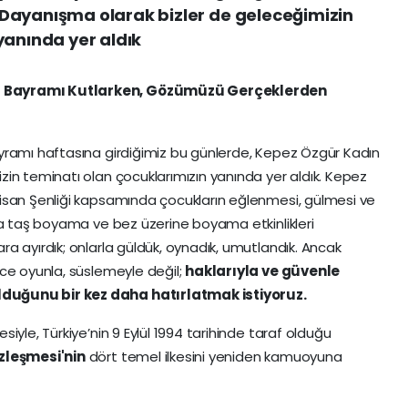
Dayanışma olarak bizler de geleceğimizin
yanında yer aldık
u Bayramı Kutlarken, Gözümüzü Gerçeklerden
yramı haftasına girdiğimiz bu günlerde, Kepez Özgür Kadın
in teminatı olan çocuklarımızın yanında yer aldık. Kepez
isan Şenliği kapsamında çocukların eğlenmesi, gülmesi ve
la taş boyama ve bez üzerine boyama etkinlikleri
a ayırdık; onlarla güldük, oynadık, umutlandık. Ancak
ce oyunla, süslemeyle değil;
haklarıyla ve güvenle
duğunu bir kez daha hatırlatmak istiyoruz.
iyle, Türkiye’nin 9 Eylül 1994 tarihinde taraf olduğu
özleşmesi'nin
dört temel ilkesini yeniden kamuoyuna