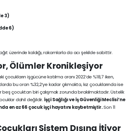
e 3)
dde 6)
ıt üzerinde kaldığı, rakamlarla da acı şekilde sabittir.
yor, Ölümler Kronikleşiyor
ki çocukların işgücüne katılma oranı 2022’de %18,7 iken,
uklarda bu oran %32,2’ye kadar çıkmakta, kız çocuklarında ise
r beş çocuktan biri çalışmak zorunda bırakılmaktadır. Üstelik
ocuklar dahil değildir.
İşçi Sağlığı ve İş Güvenliği Meclisi’ne
nda en az 66 çocuk işçi hayatını kaybetmiştir.
Son 11
Çocukları Sistem Dışına İtiyor