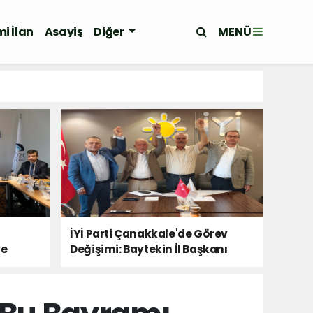
MENÜ
i İlan
Asayiş
Diğer
İYİ Parti Çanakkale'de Görev
ye
Değişimi: Baytekin İl Başkanı