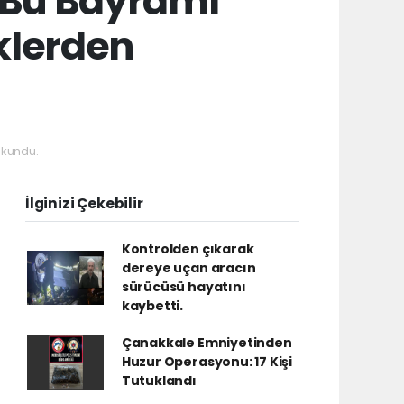
“Bu Bayramı
klerden
kundu.
İlginizi Çekebilir
Kontrolden çıkarak
dereye uçan aracın
sürücüsü hayatını
kaybetti.
Çanakkale Emniyetinden
Huzur Operasyonu: 17 Kişi
Tutuklandı