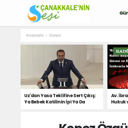
Gü
Anasayfa
Dünya
ELAZI
Uz'dan Yasa Teklifine Sert Çıkış:
Av. İbr
Ya Bebek Katilinin İpi Ya Da
Hukuk 
Milletin Sesi!