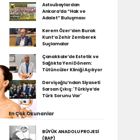
Astsubaylardan
Ankara’da “Hak ve
Adalet” Buluşması
Kerem Özer’den Burak
Kunt’a Zehir Zemberek
Suçlamalar
Çanakkale’de Estetik ve
Sağlıkta Yeni Dönem:
Tütüncüler Kliniği Açılıyor
Dervişoğlu’ndan Siyaseti
Sarsan Çıkış: 'Türkiye’de
Türk Sorunu Var'
En Çok Okunanlar
BÜYÜK ANADOLU PROJESİ
(BAP)