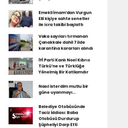
Emekli İmamʹdan Vurgun
Elli kişiye sahte senetler
ile icra takibi başlattı
Vaka sayıları tırmanan
Çanakkale dahil 7 ilde
karantina kararları alındı
İYİ Parti Kanlı Noel Kıbrıs
Türkü’ne ve Türklüğe
Yönelmiş Bir Katliamdır
Nasıl isterdim mutlu bir
güne uyanmayı...
Belediye Otobüsünde
Taciz İddiası: Baba
Otobüsü Durdurup
Şüpheliyi Darp Etti