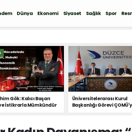
ndem
Dünya
Ekonomi
Siyaset
Sağlık
Spor
Resm
Ğ
ahim Gök: Kalıcı Başarı
Üniversitelerarası Kurul
ve İstikrarla Mümkündür
Başkanlığı Görevi ÇOMÜ'
Devredildi