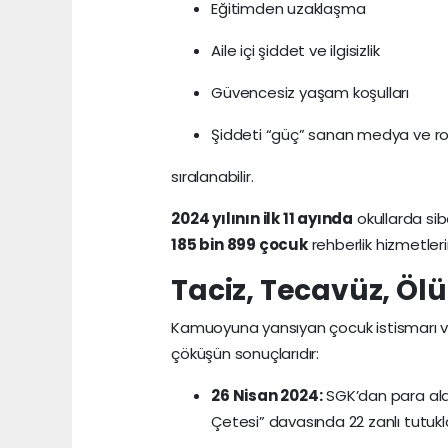
Eğitimden uzaklaşma
Aile içi şiddet ve ilgisizlik
Güvencesiz yaşam koşulları
Şiddeti “güç” sanan medya ve ro
sıralanabilir.
2024 yılının ilk 11 ayında
okullarda sib
185 bin 899 çocuk
rehberlik hizmetleri
Taciz, Tecavüz, Öl
Kamuoyuna yansıyan çocuk istismarı ve 
çöküşün sonuçlarıdır:
26 Nisan 2024:
SGK’dan para ala
Çetesi” davasında 22 zanlı tutukl