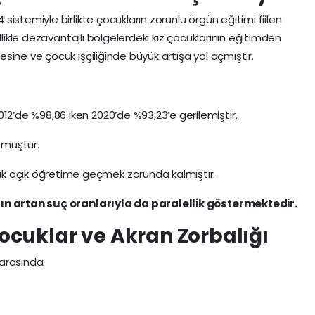
istemiyle birlikte çocukların zorunlu örgün eğitimi fiilen
llikle dezavantajlı bölgelerdeki kız çocuklarının eğitimden
ine ve çocuk işçiliğinde büyük artışa yol açmıştır.
012’de %98,86 iken 2020’de %93,23’e gerilemiştir.
şmüştür.
k açık öğretime geçmek zorunda kalmıştır.
n artan suç oranlarıyla da paralellik göstermektedir.
cuklar ve Akran Zorbalığı
arasında: