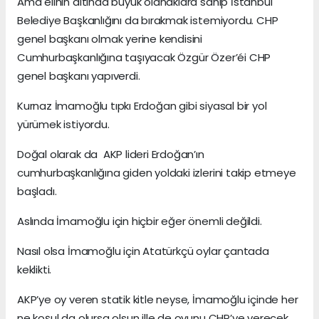
Ama elinin altında büyük olanaklara sahip İstanbul
Belediye Başkanlığını da bırakmak istemiyordu. CHP
genel başkanı olmak yerine kendisini
Cumhurbaşkanlığına taşıyacak Özgür Özer’éi CHP
genel başkanı yapıverdi.
Kurnaz İmamoğlu tıpkı Erdoğan gibi siyasal bir yol
yürümek istiyordu.
Doğal olarak da AKP lideri Erdoğan’ın
cumhurbaşkanlığına giden yoldaki izlerini takip etmeye
başladı.
Aslında İmamoğlu için hiçbir eğer önemli değildi.
Nasıl olsa İmamoğlu için Atatürkçü oylar çantada
keklikti.
AKP’ye oy veren statik kitle neyse, İmamoğlu içinde her
ne koşul da olursa olsun ille de oyunu CHP’ye verecek