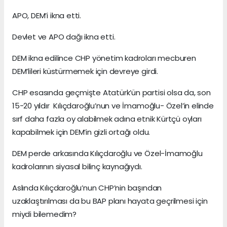
APO, DEM’i ikna etti.
Devlet ve APO dağı ikna etti.
DEM ikna edilince CHP yönetim kadroları mecburen
DEM’lileri küstürmemek için devreye girdi.
CHP esasında geçmişte Atatürk’ün partisi olsa da, son
15-20 yıldır Kılıçdaroğlu’nun ve İmamoğlu- Özel’in elinde
sırf daha fazla oy alabilmek adına etnik Kürtçü oyları
kapabilmek için DEM’in gizli ortağı oldu.
DEM perde arkasında Kılıçdaroğlu ve Özel-İmamoğlu
kadrolarının siyasal bilinç kaynağıydı.
Aslında Kılıçdaroğlu’nun CHP’nin başından
uzaklaştırılması da bu BAP planı hayata geçrilmesi için
miydi bilemedim?