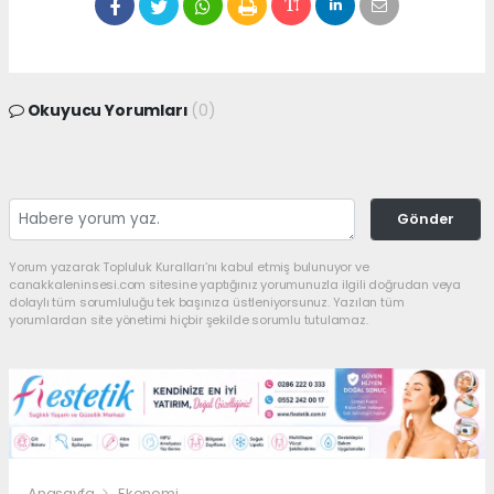
Okuyucu Yorumları
(0)
Gönder
Yorum yazarak Topluluk Kuralları’nı kabul etmiş bulunuyor ve
canakkaleninsesi.com sitesine yaptığınız yorumunuzla ilgili doğrudan veya
dolaylı tüm sorumluluğu tek başınıza üstleniyorsunuz. Yazılan tüm
yorumlardan site yönetimi hiçbir şekilde sorumlu tutulamaz.
Anasayfa
Ekonomi