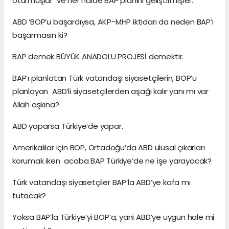
oturmuşlar ve her halde BAP planını geliştirmişler.
ABD ‘BOP’u başardıysa, AKP-MHP iktidarı da neden BAP’ı
başarmasın ki?
BAP demek BÜYÜK ANADOLU PROJESİ demektir.
BAP’ı planlatan Türk vatandaşı siyasetçilerin, BOP’u
planlayan ABD’li siyasetçilerden aşağı kalır yanı mı var
Allah aşkına?
ABD yaparsa Türkiye’de yapar.
Amerikalılar için BOP, Ortadoğu’da ABD ulusal çıkarları
korumak iken acaba BAP Türkiye’de ne işe yarayacak?
Türk vatandaşı siyasetçiler BAP’la ABD’ye kafa mı
tutacak?
Yoksa BAP’la Türkiye’yi BOP’a, yani ABD’ye uygun hale mi