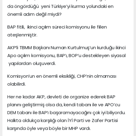
da öngördüğü yeni Türkiye’yi kurma yolundaki en
önemli adım değil miydi?
BAP fitili, ikinci açılım süreci komisyonu ile fiilen
ateşlenmiştir.
AKP’li TBMM Başkanı Numan Kurtulmuş’un kurduğu ikinci
Apo açılım komisyonu, BAP’ı, BOP’u destekleyen siyasal
yapılardan oluşuverdi.
Komisyon’un en önemli eksikliği, CHP’nin olmaması
olabilirdi.
Her ne kadar AKP, devleti de organize ederek BAP
planını geliştirmiş olsa da, kendi tabanı ile ve APO’cu
DEM tabanı ile BAP’ı başaramayacağını çok iyi biliyordu.
Halkta oldukça karşılığı olan İYİ Parti ve Zafer Partisi
karşında öyle veya böyle bir MHP vardı.