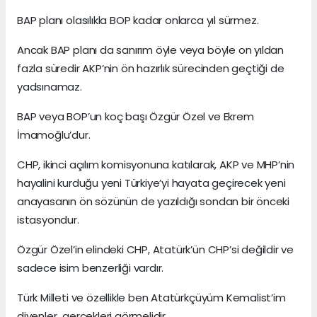
BAP planı olasılıkla BOP kadar onlarca yıl sürmez.
Ancak BAP planı da sanırım öyle veya böyle on yıldan
fazla süredir AKP’nin ön hazırlık sürecinden geçtiği de
yadsınamaz.
BAP veya BOP’un koç başı Özgür Özel ve Ekrem
İmamoğlu’dur.
CHP, ikinci açılım komisyonuna katılarak, AKP ve MHP’nin
hayalini kurduğu yeni Türkiye’yi hayata geçirecek yeni
anayasanın ön sözünün de yazıldığı sondan bir önceki
istasyondur.
Özgür Özel’in elindeki CHP, Atatürk’ün CHP’si değildir ve
sadece isim benzerliği vardır.
Türk Milleti ve özellikle ben Atatürkçüyüm Kemalist’im
diyenler gerçekleri görmelidir.