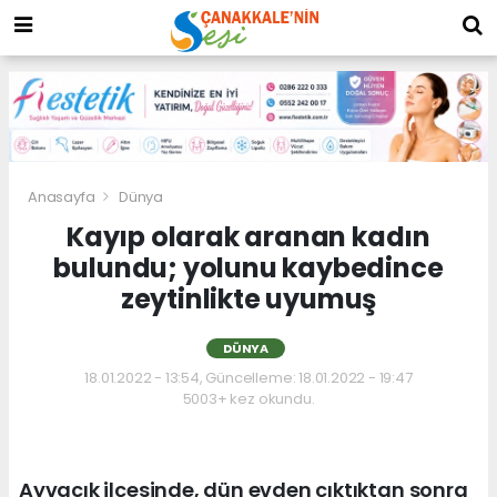
Anasayfa
Dünya
Kayıp olarak aranan kadın
bulundu; yolunu kaybedince
zeytinlikte uyumuş
DÜNYA
18.01.2022 - 13:54, Güncelleme: 18.01.2022 - 19:47
5003+ kez okundu.
Ayvacık ilçesinde, dün evden çıktıktan sonra