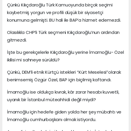
Çünkü Kılıçdaroğlu Türk Kamuoyunda birçok seçimi
kaybetmiş yorgun ve profili düşük bir siyasetçi
konumuna gelmişti. BU hali ile BAP’a hizmet edemezdi.
Olasılıkla CHP’li Türk seçmeni Kılıçdaroğlu’nun ardından
gitmezdi.
İşte bu gerekçelerle Kılıçdaroğlu yerine İmamoğlu- Özel
ikilisi mi sahneye sürüldü?
Çünkü, DEM’li etnik Kürtçü istekleri “Kürt Meselesi”olarak
benimsemiş Özgür Özel, BAP için biçilmiş kaftandı.
İmamoğlu ise oldukça kıvrak, kâr zarar hesabı kuvvetli,
uyanık bir İstanbul müteahhidi değil miydi?
İmamoğlu için hedefe giden yolda her şey mübahtı ve
İmamoğlu cumhurbaşkanı olmak istiyordu.