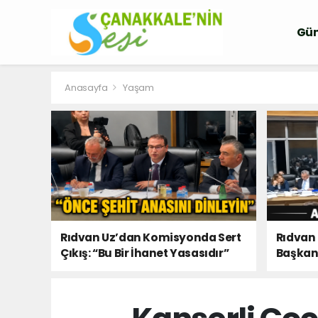
Gü
Anasayfa
Yaşam
Rıdvan Uz’dan Komisyonda Sert
Rıdvan
Çıkış: “Bu Bir İhanet Yasasıdır”
Başkanı
Olacaks