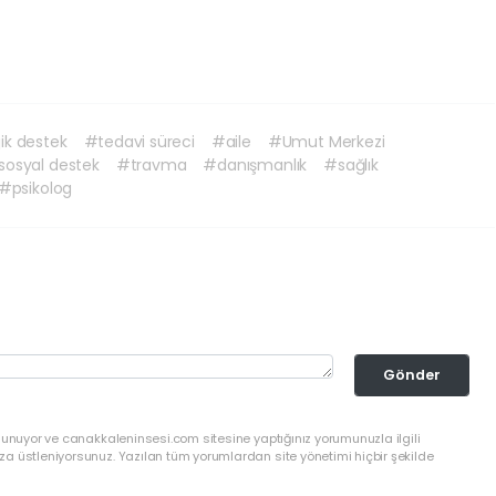
jik destek
#tedavi süreci
#aile
#Umut Merkezi
sosyal destek
#travma
#danışmanlık
#sağlık
#psikolog
Gönder
lunuyor ve canakkaleninsesi.com sitesine yaptığınız yorumunuzla ilgili
a üstleniyorsunuz. Yazılan tüm yorumlardan site yönetimi hiçbir şekilde