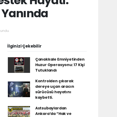
estek Hayati:
n Yanında
kundu.
İlginizi Çekebilir
Çanakkale Emniyetinden
Huzur Operasyonu: 17 Kişi
Tutuklandı
Kontrolden çıkarak
dereye uçan aracın
sürücüsü hayatını
kaybetti.
Astsubaylardan
Ankara’da “Hak ve