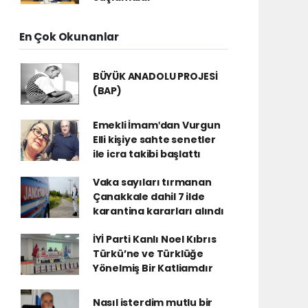
En Çok Okunanlar
BÜYÜK ANADOLU PROJESİ
(BAP)
Emekli İmamʹdan Vurgun
Elli kişiye sahte senetler
ile icra takibi başlattı
Vaka sayıları tırmanan
Çanakkale dahil 7 ilde
karantina kararları alındı
İYİ Parti Kanlı Noel Kıbrıs
Türkü’ne ve Türklüğe
Yönelmiş Bir Katliamdır
Nasıl isterdim mutlu bir