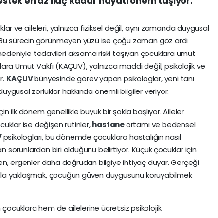
destek en az ilaç kadar hayati önem taşıyor.
lar ve aileleri, yalnızca fiziksel değil, aynı zamanda duygusal
. Bu sürecin görünmeyen yüzü ise çoğu zaman göz ardı
lar nedeniyle tedavileri aksama riski taşıyan çocuklara umut
ara Umut Vakfı (KAÇUV), yalnızca maddi değil, psikolojik ve
r.
KAÇUV
bünyesinde görev yapan psikologlar, yeni tanı
duygusal zorluklar hakkında önemli bilgiler veriyor.
için ilk dönem genellikle büyük bir şokla başlıyor. Aileler
uklar ise değişen rutinler,
hastane
ortamı ve bedensel
V
psikologları, bu dönemde çocuklara hastalığın nasıl
an sorunlardan biri olduğunu belirtiyor. Küçük çocuklar için
irken, ergenler daha doğrudan bilgiye ihtiyaç duyar. Gerçeği
ayışla yaklaşmak, çocuğun güven duygusunu koruyabilmek
ocuklara hem de ailelerine ücretsiz psikolojik