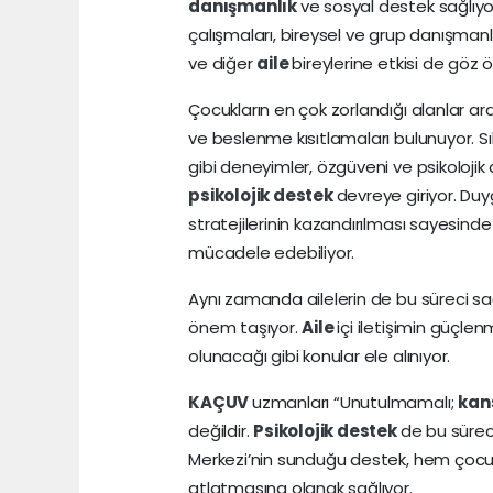
danışmanlık
ve sosyal destek sağlıyo
çalışmaları, bireysel ve grup danışmanlık
ve diğer
aile
bireylerine etkisi de göz 
Çocukların en çok zorlandığı alanlar ara
ve beslenme kısıtlamaları bulunuyor. S
gibi deneyimler, özgüveni ve psikolojik d
psikolojik destek
devreye giriyor. Du
stratejilerinin kazandırılması sayesinde 
mücadele edebiliyor.
Aynı zamanda ailelerin de bu süreci sağ
önem taşıyor.
Aile
içi iletişimin güçle
olunacağı gibi konular ele alınıyor.
KAÇUV
uzmanları “Unutulmamalı;
kan
değildir.
Psikolojik destek
de bu sürec
Merkezi’nin sunduğu destek, hem çocuğu
atlatmasına olanak sağlıyor.