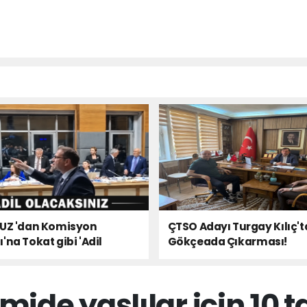
 UZ 'dan Komisyon
ÇTSO Adayı Turgay Kılıç'
'na Tokat gibi 'Adil
Gökçeada Çıkarması!
ınız' Çıkışı!
ide yaşlılar için 10 t