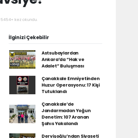
5454+ kez okundu.
İlginizi Çekebilir
Astsubaylardan
Ankara’da “Hak ve
Adalet” Buluşması
Çanakkale Emniyetinden
Huzur Operasyonu: 17 Kişi
Tutuklandı
Çanakkale’de
Jandarmadan Yoğun
Denetim: 107 Aranan
Şahıs Yakalandı
Dervişoğlu’ndan Siyaseti