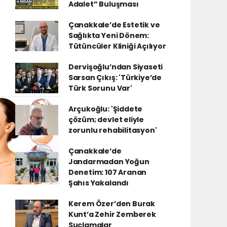
Adalet” Buluşması
Çanakkale’de Estetik ve
Sağlıkta Yeni Dönem:
Tütüncüler Kliniği Açılıyor
Dervişoğlu’ndan Siyaseti
Sarsan Çıkış: 'Türkiye’de
Türk Sorunu Var'
Arçukoğlu: 'Şiddete
çözüm; devlet eliyle
zorunlu rehabilitasyon'
Çanakkale’de
Jandarmadan Yoğun
Denetim: 107 Aranan
Şahıs Yakalandı
Kerem Özer’den Burak
Kunt’a Zehir Zemberek
Suçlamalar