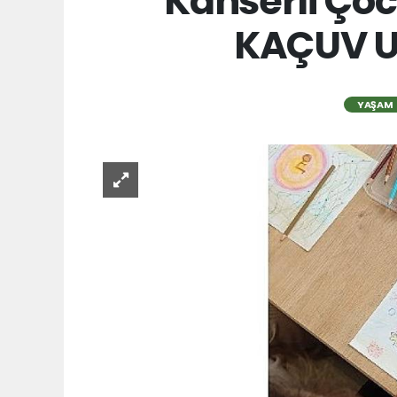
Kanserli Çoc
KAÇUV Um
YAŞAM