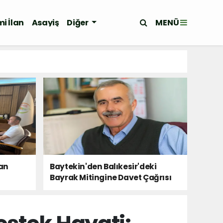
MENÜ
i İlan
Asayiş
Diğer
tan
Baytekin'den Balıkesir'deki
Bayrak Mitingine Davet Çağrısı