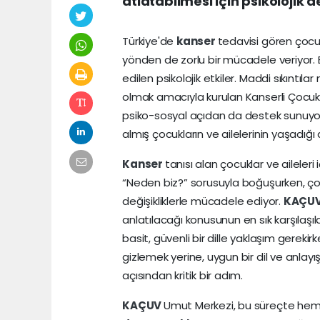
atlatabilmesi için psikolojik 
Türkiye'de
kanser
tedavisi gören çocuk
yönden de zorlu bir mücadele veriyor
edilen psikolojik etkiler. Maddi sıkıntı
olmak amacıyla kurulan Kanserli Çocukl
psiko-sosyal açıdan da destek sunuyo
almış çocukların ve ailelerinin yaşadığı 
Kanser
tanısı alan çocuklar ve aileleri 
“Neden biz?” sorusuyla boğuşurken, çoc
değişikliklerle mücadele ediyor.
KAÇU
anlatılacağı konusunun en sık karşılaşıl
basit, güvenli bir dille yaklaşım gerek
gizlemek yerine, uygun bir dil ve anl
açısından kritik bir adım.
KAÇUV
Umut Merkezi, bu süreçte hem ç