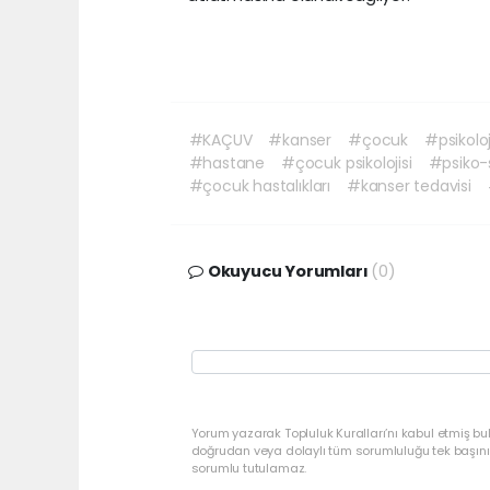
#KAÇUV
#kanser
#çocuk
#psikolo
#hastane
#çocuk psikolojisi
#psiko-
#çocuk hastalıkları
#kanser tedavisi
Okuyucu Yorumları
(0)
Yorum yazarak Topluluk Kuralları’nı kabul etmiş bu
doğrudan veya dolaylı tüm sorumluluğu tek başınız
sorumlu tutulamaz.