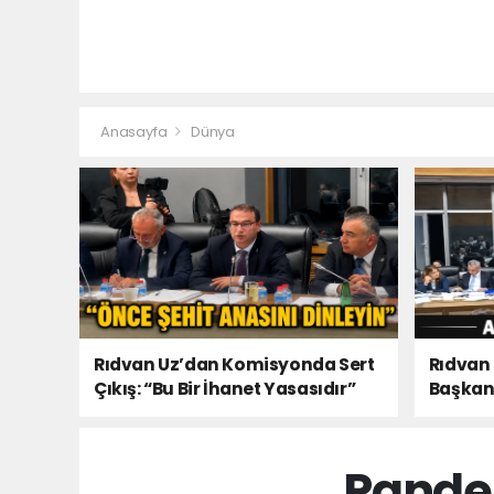
Anasayfa
Dünya
Rıdvan Uz’dan Komisyonda Sert
Rıdvan
Çıkış: “Bu Bir İhanet Yasasıdır”
Başkanı
Olacaks
Pandem