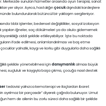
r. Merkezde sunulan hizmetler arasında oyun terapisi, sanat
ları yer alıyor. Ayrıca, hastalığın
çocuk
dışındaki kardeşlere
önünde bulundurularak bütüncül bir yaklaşım sergileniyor.
sında tıbbi işlemler, bedensel değişiklikler, sosyal izolasyon
ık yapılan iğneler, saç dökülmeleri ya da okula gidememek
ayanıklılığı ciddi şekilde etkileyebiliyor. İşte bu noktada
yguların ifade edilmesi, anlamlandırılması ve baş etme
çocuklar yalnızlık, kaygı ve korku gibi duygularla daha sağlıklı
lıklı şekilde yönetebilmesi için
danışmanlık
alması büyük
nmesi, suçluluk ve kaygıyla başa çıkma, çocuğa nasıl destek
ser
tedavisi yalnızca kemoterapi ve ilaçlardan ibaret
in ayrılmaz bir parçasıdır” diyerek çağrıda bulunuyor. Umut
n hem de ailenin bu zorlu süreci daha sağlıklı bir şekilde