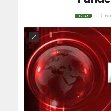
(İHA) - İhl
DÜNYA