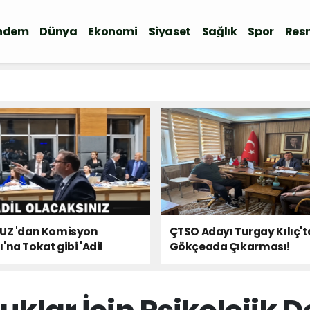
ndem
Dünya
Ekonomi
Siyaset
Sağlık
Spor
Resm
 UZ 'dan Komisyon
ÇTSO Adayı Turgay Kılıç'
'na Tokat gibi 'Adil
Gökçeada Çıkarması!
ınız' Çıkışı!