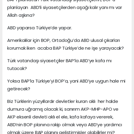
planlayan ABD’li siyasetçilerden aşağı kalır yanı mı var
Allah aşkına?
ABD yaparsa Türkiye’de yapar.
Amerikalılar için BOP, Ortadoğu’da ABD ulusal çıkarları
korumak iken acaba BAP Türkiye’de ne işe yarayacak?
Türk vatandaşı siyasetçiler BAP’la ABD’ye kafa mı
tutacak?
Yoksa BAP’la Türkiye’yi BOP’a, yani ABD’ye uygun hale mi
getirecek?
Biz Türklerin yüzyıllardır devletler kuran aklı her halde
dumura uğramış olacak ki, sanırım AKP-MHP-APO ve
AKP eksenli devleti aklı el ele, kafa kafaya vererek,
ABD’nin BOP planına rakip olmak veya ABD’ye yardımcı
olmak üzere BAP planını geliştirmişler olabilirler mi?