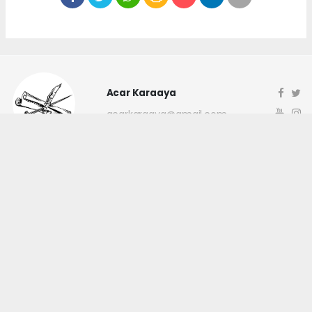
Acar Karaaya
acarkaraaya@gmail.com
Okuyucu Yorumları
(0)
Gönder
Yorum yazarak Topluluk Kuralları’nı kabul etmiş bulunuyor ve
canakkaleninsesi.com sitesine yaptığınız yorumunuzla ilgili doğrudan veya
dolaylı tüm sorumluluğu tek başınıza üstleniyorsunuz. Yazılan tüm
yorumlardan site yönetimi hiçbir şekilde sorumlu tutulamaz.