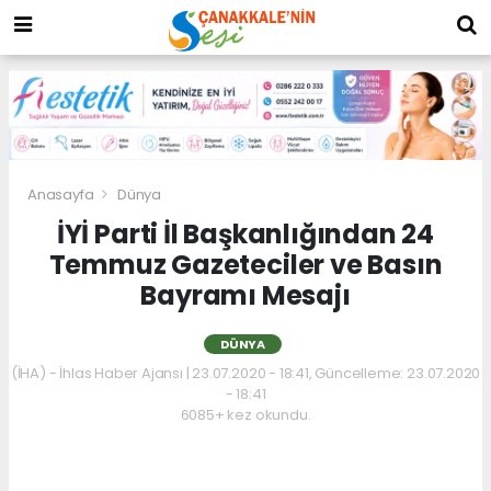
Anasayfa
Dünya
İYİ Parti İl Başkanlığından 24
Temmuz Gazeteciler ve Basın
Bayramı Mesajı
DÜNYA
(İHA) - İhlas Haber Ajansı | 23.07.2020 - 18:41, Güncelleme: 23.07.2020
- 18:41
6085+ kez okundu.