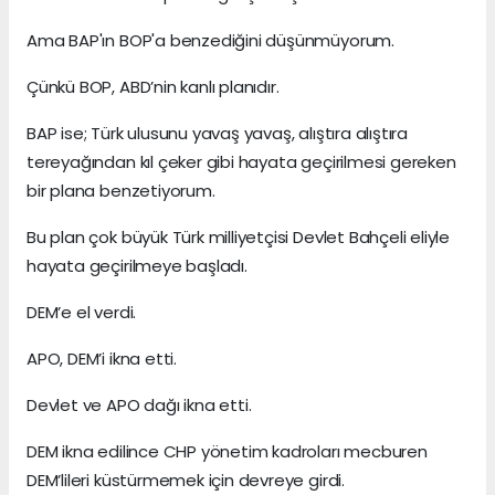
Ama BAP'ın BOP'a benzediğini düşünmüyorum.
Çünkü BOP, ABD’nin kanlı planıdır.
BAP ise; Türk ulusunu yavaş yavaş, alıştıra alıştıra
tereyağından kıl çeker gibi hayata geçirilmesi gereken
bir plana benzetiyorum.
Bu plan çok büyük Türk milliyetçisi Devlet Bahçeli eliyle
hayata geçirilmeye başladı.
DEM’e el verdi.
APO, DEM’i ikna etti.
Devlet ve APO dağı ikna etti.
DEM ikna edilince CHP yönetim kadroları mecburen
DEM’lileri küstürmemek için devreye girdi.