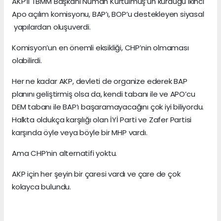
AKP’li TBMM Başkanı Numan Kurtulmuş’un kurduğu ikinci
Apo açılım komisyonu, BAP’ı, BOP’u destekleyen siyasal
yapılardan oluşuverdi.
Komisyon’un en önemli eksikliği, CHP’nin olmaması
olabilirdi.
Her ne kadar AKP, devleti de organize ederek BAP
planını geliştirmiş olsa da, kendi tabanı ile ve APO’cu
DEM tabanı ile BAP’ı başaramayacağını çok iyi biliyordu.
Halkta oldukça karşılığı olan İYİ Parti ve Zafer Partisi
karşında öyle veya böyle bir MHP vardı.
Ama CHP’nin alternatifi yoktu.
AKP için her şeyin bir çaresi vardı ve çare de çok
kolayca bulundu.