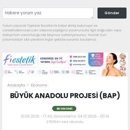
Gönder
Yorum yazarak Topluluk Kuralları’nı kabul etmiş bulunuyor ve
canakkaleninsesi.com sitesine yaptığınız yorumunuzla ilgili doğrudan veya
dolaylı tüm sorumluluğu tek başınıza üstleniyorsunuz. Yazılan tüm
yorumlardan site yönetimi hiçbir şekilde sorumlu tutulamaz.
Anasayfa
Ekonomi
BÜYÜK ANADOLU PROJESİ (BAP)
EKONOMI
10.08.2025 - 17:43, Güncelleme: 04.12.2025 - 00:14
276194+ kez okundu.