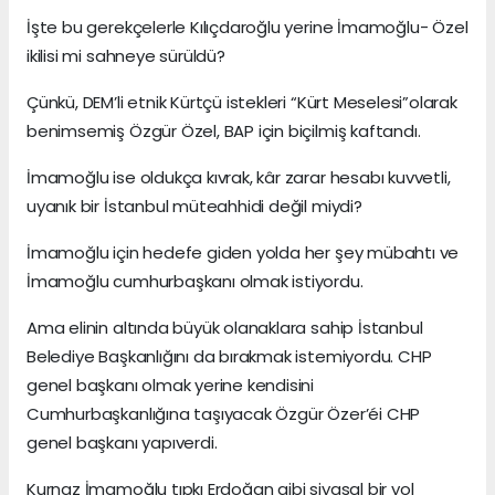
İşte bu gerekçelerle Kılıçdaroğlu yerine İmamoğlu- Özel
ikilisi mi sahneye sürüldü?
Çünkü, DEM’li etnik Kürtçü istekleri “Kürt Meselesi”olarak
benimsemiş Özgür Özel, BAP için biçilmiş kaftandı.
İmamoğlu ise oldukça kıvrak, kâr zarar hesabı kuvvetli,
uyanık bir İstanbul müteahhidi değil miydi?
İmamoğlu için hedefe giden yolda her şey mübahtı ve
İmamoğlu cumhurbaşkanı olmak istiyordu.
Ama elinin altında büyük olanaklara sahip İstanbul
Belediye Başkanlığını da bırakmak istemiyordu. CHP
genel başkanı olmak yerine kendisini
Cumhurbaşkanlığına taşıyacak Özgür Özer’éi CHP
genel başkanı yapıverdi.
Kurnaz İmamoğlu tıpkı Erdoğan gibi siyasal bir yol