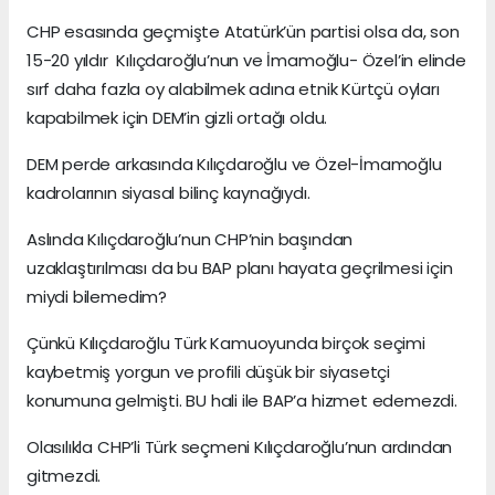
CHP esasında geçmişte Atatürk’ün partisi olsa da, son
15-20 yıldır Kılıçdaroğlu’nun ve İmamoğlu- Özel’in elinde
sırf daha fazla oy alabilmek adına etnik Kürtçü oyları
kapabilmek için DEM’in gizli ortağı oldu.
DEM perde arkasında Kılıçdaroğlu ve Özel-İmamoğlu
kadrolarının siyasal bilinç kaynağıydı.
Aslında Kılıçdaroğlu’nun CHP’nin başından
uzaklaştırılması da bu BAP planı hayata geçrilmesi için
miydi bilemedim?
Çünkü Kılıçdaroğlu Türk Kamuoyunda birçok seçimi
kaybetmiş yorgun ve profili düşük bir siyasetçi
konumuna gelmişti. BU hali ile BAP’a hizmet edemezdi.
Olasılıkla CHP’li Türk seçmeni Kılıçdaroğlu’nun ardından
gitmezdi.