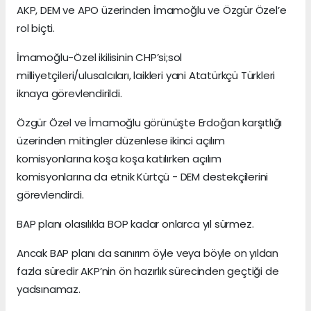
AKP, DEM ve APO üzerinden İmamoğlu ve Özgür Özel’e
rol biçti.
İmamoğlu-Özel ikilisinin CHP’si;sol
milliyetçileri/ulusalcıları, laikleri yani Atatürkçü Türkleri
iknaya görevlendirildi.
Özgür Özel ve İmamoğlu görünüşte Erdoğan karşıtlığı
üzerinden mitingler düzenlese ikinci açılım
komisyonlarına koşa koşa katılırken açılım
komisyonlarına da etnik Kürtçü - DEM destekçilerini
görevlendirdi.
BAP planı olasılıkla BOP kadar onlarca yıl sürmez.
Ancak BAP planı da sanırım öyle veya böyle on yıldan
fazla süredir AKP’nin ön hazırlık sürecinden geçtiği de
yadsınamaz.