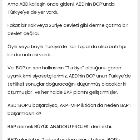
Ama ABD kalleşin önde gideni. ABD'nin BOP’unda
Türkiye'ye de yer vardı.
Fakat bir Irak veya Suriye devleti gibi derme çatma bir
devlet değildi.
Öyle veya böyle Türkiye’de kör topal da olsa batı tipi
bir demokrasi vardı.
Ve BOP’un son halkasının “Türkiye” olduğunu gören
uyanık kimi siyasetçilerimiz, ABD’nin BOP’unun Türkiye’de
tehlikeli sonuçlar doğuracağını düşünmüş olacaklar ki
oturmuşlar ve her halde BAP planını geliştirmişler.
ABD ‘BOP’u başardıysa, AKP-MHP iktidarı da neden BAP’ı
başarmasın ki?
BAP demek BÜYÜK ANADOLU PROJESİ demektir.
BAP’ı planlatan Türk vatandaşı siyasetçilerin, BOP’u