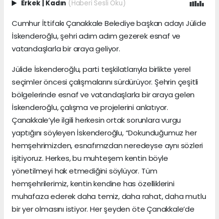
Erkek
|
Kadın
(Haberi Sesli Oku)
Cumhur İttifakı Çanakkale Belediye başkan adayı Jülide
İskenderoğlu, şehri adım adım gezerek esnaf ve
vatandaşlarla bir araya geliyor.
Jülide İskenderoğlu, parti teşkilatlarıyla birlikte yerel
seçimler öncesi çalışmalarını sürdürüyor. Şehrin çeşitli
bölgelerinde esnaf ve vatandaşlarla bir araya gelen
İskenderoğlu, çalışma ve projelerini anlatıyor.
Çanakkale’yle ilgili herkesin ortak sorunlara vurgu
yaptığını söyleyen İskenderoğlu, “Dokunduğumuz her
hemşehrimizden, esnafımızdan neredeyse aynı sözleri
işitiyoruz. Herkes, bu muhteşem kentin böyle
yönetilmeyi hak etmediğini söylüyor. Tüm
hemşehrilerimiz, kentin kendine has özelliklerini
muhafaza ederek daha temiz, daha rahat, daha mutlu
bir yer olmasını istiyor. Her şeyden öte Çanakkale’de