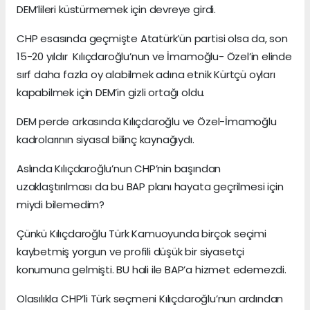
DEM’lileri küstürmemek için devreye girdi.
CHP esasında geçmişte Atatürk’ün partisi olsa da, son
15-20 yıldır Kılıçdaroğlu’nun ve İmamoğlu- Özel’in elinde
sırf daha fazla oy alabilmek adına etnik Kürtçü oyları
kapabilmek için DEM’in gizli ortağı oldu.
DEM perde arkasında Kılıçdaroğlu ve Özel-İmamoğlu
kadrolarının siyasal bilinç kaynağıydı.
Aslında Kılıçdaroğlu’nun CHP’nin başından
uzaklaştırılması da bu BAP planı hayata geçrilmesi için
miydi bilemedim?
Çünkü Kılıçdaroğlu Türk Kamuoyunda birçok seçimi
kaybetmiş yorgun ve profili düşük bir siyasetçi
konumuna gelmişti. BU hali ile BAP’a hizmet edemezdi.
Olasılıkla CHP’li Türk seçmeni Kılıçdaroğlu’nun ardından