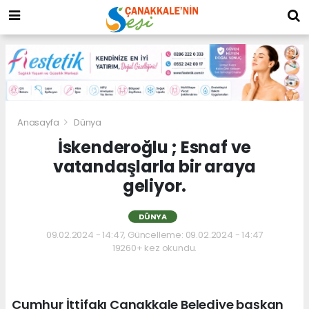
Anasayfa
Dünya
İskenderoğlu ; Esnaf ve
vatandaşlarla bir araya
geliyor.
DÜNYA
09.02.2024 - 14:47, Güncelleme: 09.02.2024 - 14:47
19260+ kez okundu.
Cumhur İttifakı Çanakkale Belediye başkan