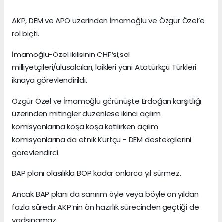
AKP, DEM ve APO üzerinden İmamoğlu ve Özgür Özel’e
rol biçti.
İmamoğlu-Özel ikilisinin CHP’si;sol
milliyetçileri/ulusalcıları, laikleri yani Atatürkçü Türkleri
iknaya görevlendirildi.
Özgür Özel ve İmamoğlu görünüşte Erdoğan karşıtlığı
üzerinden mitingler düzenlese ikinci açılım
komisyonlarına koşa koşa katılırken açılım
komisyonlarına da etnik Kürtçü - DEM destekçilerini
görevlendirdi.
BAP planı olasılıkla BOP kadar onlarca yıl sürmez.
Ancak BAP planı da sanırım öyle veya böyle on yıldan
fazla süredir AKP’nin ön hazırlık sürecinden geçtiği de
yadsınamaz.