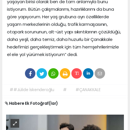
yaşayan birisi olarak ben de tam anlamıyla bunu
istiyorum. Bütün çalışmalarımı, hazırlıklarımı da buna
göre yapıyorum. Her yaş grubuna ayrı özelliklerde
yaşam merkezlerinin olduğu, trafik karmaşasının,
otopark sorununun, alt-üst yapı sıkıntılarının çözüldüğü,
daha yeşil, daha temiz, daha huzurlu bir Çanakkale
hedefimizi gerçekleştirmek için tüm hemşehrilerimizle
el ele yol yürümek istiyorum” dedi.
##Jülide İskenderoğlu
#
#ÇANAKKALE
Habere Ek Fotoğraf(lar)