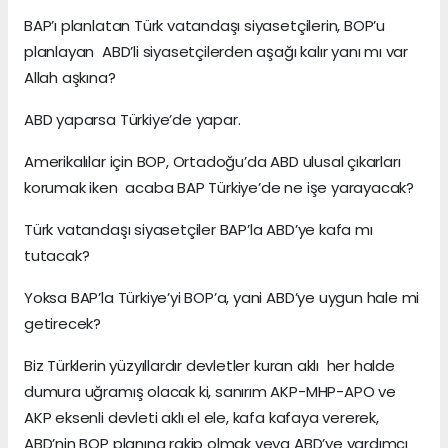
BAP’ı planlatan Türk vatandaşı siyasetçilerin, BOP’u
planlayan ABD’li siyasetçilerden aşağı kalır yanı mı var
Allah aşkına?
ABD yaparsa Türkiye’de yapar.
Amerikalılar için BOP, Ortadoğu’da ABD ulusal çıkarları
korumak iken acaba BAP Türkiye’de ne işe yarayacak?
Türk vatandaşı siyasetçiler BAP’la ABD’ye kafa mı
tutacak?
Yoksa BAP’la Türkiye’yi BOP’a, yani ABD’ye uygun hale mi
getirecek?
Biz Türklerin yüzyıllardır devletler kuran aklı her halde
dumura uğramış olacak ki, sanırım AKP-MHP-APO ve
AKP eksenli devleti aklı el ele, kafa kafaya vererek,
ABD’nin BOP planına rakip olmak veya ABD’ye yardımcı