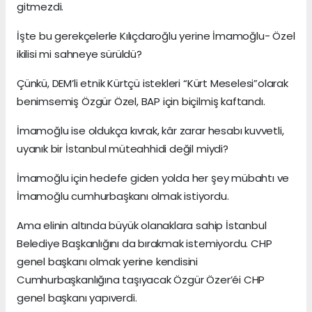
gitmezdi.
İşte bu gerekçelerle Kılıçdaroğlu yerine İmamoğlu- Özel
ikilisi mi sahneye sürüldü?
Çünkü, DEM’li etnik Kürtçü istekleri “Kürt Meselesi”olarak
benimsemiş Özgür Özel, BAP için biçilmiş kaftandı.
İmamoğlu ise oldukça kıvrak, kâr zarar hesabı kuvvetli,
uyanık bir İstanbul müteahhidi değil miydi?
İmamoğlu için hedefe giden yolda her şey mübahtı ve
İmamoğlu cumhurbaşkanı olmak istiyordu.
Ama elinin altında büyük olanaklara sahip İstanbul
Belediye Başkanlığını da bırakmak istemiyordu. CHP
genel başkanı olmak yerine kendisini
Cumhurbaşkanlığına taşıyacak Özgür Özer’éi CHP
genel başkanı yapıverdi.