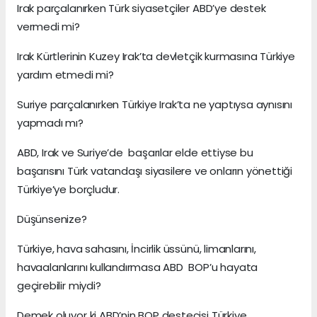
Irak parçalanırken Türk siyasetçiler ABD’ye destek
vermedi mi?
Irak Kürtlerinin Kuzey Irak’ta devletçik kurmasına Türkiye
yardım etmedi mi?
Suriye parçalanırken Türkiye Irak’ta ne yaptıysa aynısını
yapmadı mı?
ABD, Irak ve Suriye’de başarılar elde ettiyse bu
başarısını Türk vatandaşı siyasilere ve onların yönettiği
Türkiye’ye borçludur.
Düşünsenize?
Türkiye, hava sahasını, İncirlik üssünü, limanlarını,
havaalanlarını kullandırmasa ABD BOP’u hayata
geçirebilir miydi?
Demek oluyor ki ABD’nin BOP destecisi Türkiye.