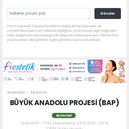
Gönder
Yorum yazarak Topluluk Kuralları’nı kabul etmiş bulunuyor ve
canakkaleninsesi.com sitesine yaptığınız yorumunuzla ilgili doğrudan
veya dolaylı tüm sorumluluğu tek başınıza üstleniyorsunuz. Yazılan tüm
yorumlardan site yönetimi hiçbir şekilde sorumlu tutulamaz.
Anasayfa
Ekonomi
BÜYÜK ANADOLU PROJESİ (BAP)
EKONOMI
10.08.2025 - 17:43, Güncelleme: 04.12.2025 - 00:14
276567+ kez okundu.