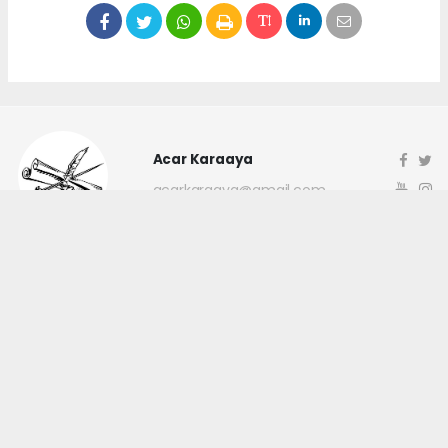
Acar Karaaya
acarkaraaya@gmail.com
Okuyucu Yorumları
(0)
Gönder
Yorum yazarak Topluluk Kuralları’nı kabul etmiş bulunuyor ve
canakkaleninsesi.com sitesine yaptığınız yorumunuzla ilgili doğrudan veya
dolaylı tüm sorumluluğu tek başınıza üstleniyorsunuz. Yazılan tüm