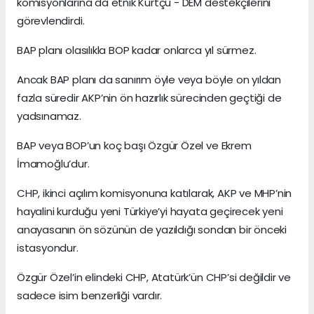
komisyonlarına da etnik Kürtçü - DEM destekçilerini
görevlendirdi.
BAP planı olasılıkla BOP kadar onlarca yıl sürmez.
Ancak BAP planı da sanırım öyle veya böyle on yıldan
fazla süredir AKP’nin ön hazırlık sürecinden geçtiği de
yadsınamaz.
BAP veya BOP’un koç başı Özgür Özel ve Ekrem
İmamoğlu’dur.
CHP, ikinci açılım komisyonuna katılarak, AKP ve MHP’nin
hayalini kurduğu yeni Türkiye’yi hayata geçirecek yeni
anayasanın ön sözünün de yazıldığı sondan bir önceki
istasyondur.
Özgür Özel’in elindeki CHP, Atatürk’ün CHP’si değildir ve
sadece isim benzerliği vardır.