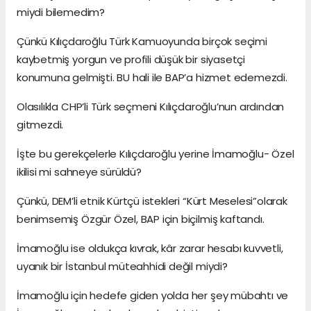
miydi bilemedim?
Çünkü Kılıçdaroğlu Türk Kamuoyunda birçok seçimi
kaybetmiş yorgun ve profili düşük bir siyasetçi
konumuna gelmişti. BU hali ile BAP’a hizmet edemezdi.
Olasılıkla CHP’li Türk seçmeni Kılıçdaroğlu’nun ardından
gitmezdi.
İşte bu gerekçelerle Kılıçdaroğlu yerine İmamoğlu- Özel
ikilisi mi sahneye sürüldü?
Çünkü, DEM’li etnik Kürtçü istekleri “Kürt Meselesi”olarak
benimsemiş Özgür Özel, BAP için biçilmiş kaftandı.
İmamoğlu ise oldukça kıvrak, kâr zarar hesabı kuvvetli,
uyanık bir İstanbul müteahhidi değil miydi?
İmamoğlu için hedefe giden yolda her şey mübahtı ve