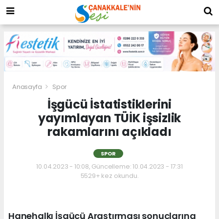
Anasayfa
Spor
İşgücü İstatistiklerini
yayımlayan TÜİK işsizlik
rakamlarını açıkladı
SPOR
10.04.2023 - 10:08, Güncelleme: 10.04.2023 - 17:31
5529+ kez okundu.
Hanehalkı İşgücü Araştırması sonuçlarına