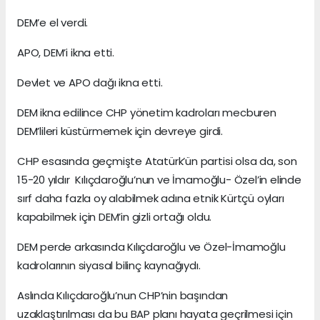
DEM’e el verdi.
APO, DEM’i ikna etti.
Devlet ve APO dağı ikna etti.
DEM ikna edilince CHP yönetim kadroları mecburen
DEM’lileri küstürmemek için devreye girdi.
CHP esasında geçmişte Atatürk’ün partisi olsa da, son
15-20 yıldır Kılıçdaroğlu’nun ve İmamoğlu- Özel’in elinde
sırf daha fazla oy alabilmek adına etnik Kürtçü oyları
kapabilmek için DEM’in gizli ortağı oldu.
DEM perde arkasında Kılıçdaroğlu ve Özel-İmamoğlu
kadrolarının siyasal bilinç kaynağıydı.
Aslında Kılıçdaroğlu’nun CHP’nin başından
uzaklaştırılması da bu BAP planı hayata geçrilmesi için