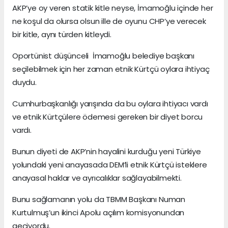
AKP’ye oy veren statik kitle neyse, İmamoğlu içinde her
ne koşul da olursa olsun ille de oyunu CHP’ye verecek
bir kitle, aynı türden kitleydi.
Oportünist düşünceli İmamoğlu belediye başkanı
seçilebilmek için her zaman etnik Kürtçü oylara ihtiyaç
duydu.
Cumhurbaşkanlığı yarışında da bu oylara ihtiyacı vardı
ve etnik Kürtçülere ödemesi gereken bir diyet borcu
vardı.
Bunun diyeti de AKP’nin hayalini kurduğu yeni Türkiye
yolundaki yeni anayasada DEM’li etnik Kürtçü isteklere
anayasal haklar ve ayrıcalıklar sağlayabilmekti.
Bunu sağlamanın yolu da TBMM Başkanı Numan
Kurtulmuş’un ikinci Apolu açılım komisyonundan
geçiyordu.