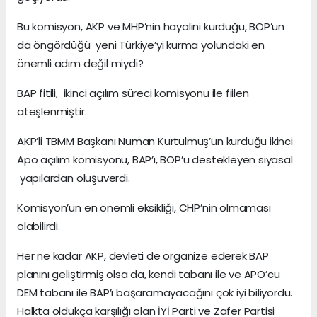
Bu komisyon, AKP ve MHP’nin hayalini kurduğu, BOP’un
da öngördüğü yeni Türkiye’yi kurma yolundaki en
önemli adım değil miydi?
BAP fitili, ikinci açılım süreci komisyonu ile fiilen
ateşlenmiştir.
AKP’li TBMM Başkanı Numan Kurtulmuş’un kurduğu ikinci
Apo açılım komisyonu, BAP’ı, BOP’u destekleyen siyasal
yapılardan oluşuverdi.
Komisyon’un en önemli eksikliği, CHP’nin olmaması
olabilirdi.
Her ne kadar AKP, devleti de organize ederek BAP
planını geliştirmiş olsa da, kendi tabanı ile ve APO’cu
DEM tabanı ile BAP’ı başaramayacağını çok iyi biliyordu.
Halkta oldukça karşılığı olan İYİ Parti ve Zafer Partisi