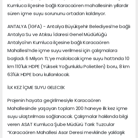
Kumluca ilçesine bağlı Karacaören mahallesinin yıllardır
süren içme suyu sorununu ortadan kaldırıyor.
ANTALYA (İGFA) - Antalya Büyükşehir Belediyesi’ne bağlı
Antalya Su ve Atıksu İdaresi Genel Müdürlüğü
Antalya'nın Kumluca ilçesine bağlı Karacaören
Mahallesi’nde içme suyu verilmesi için çalışmalara
başladı. 6 Milyon TL’ye malolacak içme suyu hattında 10
km 110'luk HDPE (Yüksek Yoğunluklu Polietilen) boru, 8 km
63'lük HDPE boru kullanılacak.
İLK KEZ İÇME SUYU GELECEK
Projenin hayata geçirilmesiyle Karacaören
Mahallesinde yaşayan toplam 200 haneye ilk kez içme
suyu ulaştırılması sağlanacak. Çalışmalar hakkında bilgi
veren ASAT Kumluca Şube Müdürü Tarık Tuzcular
“Karacaören Mahallesi Asar Deresi mevkiinde yaklaşık