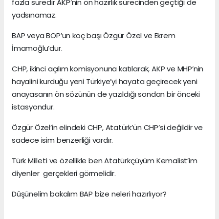
fazla süredir AKP’nin ön hazırlık sürecinden geçtiği de
yadsınamaz.
BAP veya BOP’un koç başı Özgür Özel ve Ekrem
İmamoğlu’dur.
CHP, ikinci açılım komisyonuna katılarak, AKP ve MHP’nin
hayalini kurduğu yeni Türkiye’yi hayata geçirecek yeni
anayasanın ön sözünün de yazıldığı sondan bir önceki
istasyondur.
Özgür Özel’in elindeki CHP, Atatürk’ün CHP’si değildir ve
sadece isim benzerliği vardır.
Türk Milleti ve özellikle ben Atatürkçüyüm Kemalist’im
diyenler gerçekleri görmelidir.
Düşünelim bakalım BAP bize neleri hazırlıyor?