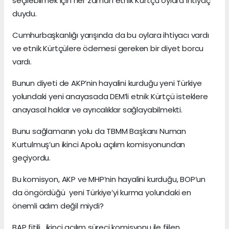
seçilebilmek için her zaman etnik Kürtçü oylara ihtiyaç
duydu.
Cumhurbaşkanlığı yarışında da bu oylara ihtiyacı vardı
ve etnik Kürtçülere ödemesi gereken bir diyet borcu
vardı.
Bunun diyeti de AKP’nin hayalini kurduğu yeni Türkiye
yolundaki yeni anayasada DEM’li etnik Kürtçü isteklere
anayasal haklar ve ayrıcalıklar sağlayabilmekti.
Bunu sağlamanın yolu da TBMM Başkanı Numan
Kurtulmuş’un ikinci Apolu açılım komisyonundan
geçiyordu.
Bu komisyon, AKP ve MHP’nin hayalini kurduğu, BOP’un
da öngördüğü yeni Türkiye’yi kurma yolundaki en
önemli adım değil miydi?
BAP fitili, ikinci açılım süreci komisyonu ile fiilen