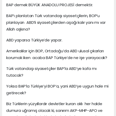
BAP demek BÜYÜK ANADOLU PROJESİ demektir.
BAP’ı planlatan Türk vatandaşı siyasetçilerin, BOP’u
planlayan ABD’li siyasetçilerden aşağı kalır yanı mı var
Allah aşkına?
ABD yaparsa Türkiye’de yapar.
Amerikalılar için BOP, Ortadoğu’da ABD ulusal çıkarları
korumak iken acaba BAP Türkiye’de ne işe yarayacak?
Türk vatandaşı siyasetçiler BAP’la ABD’ye kafa mı
tutacak?
Yoksa BAP’la Türkiye’yi BOP’a, yani ABD’ye uygun hale mi
getirecek?
Biz Türklerin yüzyıllardır devletler kuran aklı her halde
dumura uğramış olacak ki, sanırım AKP-MHP-APO ve