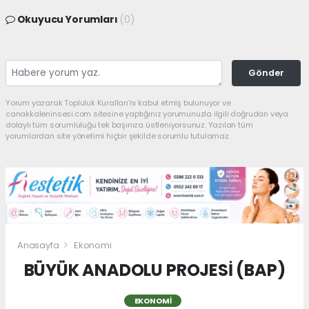
Okuyucu Yorumları
(0)
Gönder
Yorum yazarak Topluluk Kuralları’nı kabul etmiş bulunuyor ve
canakkaleninsesi.com sitesine yaptığınız yorumunuzla ilgili doğrudan veya
dolaylı tüm sorumluluğu tek başınıza üstleniyorsunuz. Yazılan tüm
yorumlardan site yönetimi hiçbir şekilde sorumlu tutulamaz.
Anasayfa
Ekonomi
BÜYÜK ANADOLU PROJESİ (BAP)
EKONOMI