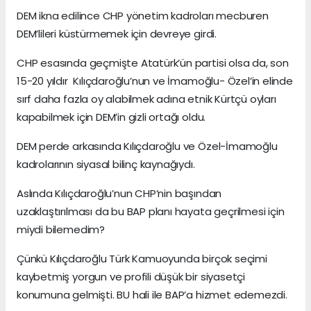
DEM ikna edilince CHP yönetim kadroları mecburen
DEM’lileri küstürmemek için devreye girdi.
CHP esasında geçmişte Atatürk’ün partisi olsa da, son
15-20 yıldır Kılıçdaroğlu’nun ve İmamoğlu- Özel’in elinde
sırf daha fazla oy alabilmek adına etnik Kürtçü oyları
kapabilmek için DEM’in gizli ortağı oldu.
DEM perde arkasında Kılıçdaroğlu ve Özel-İmamoğlu
kadrolarının siyasal bilinç kaynağıydı.
Aslında Kılıçdaroğlu’nun CHP’nin başından
uzaklaştırılması da bu BAP planı hayata geçrilmesi için
miydi bilemedim?
Çünkü Kılıçdaroğlu Türk Kamuoyunda birçok seçimi
kaybetmiş yorgun ve profili düşük bir siyasetçi
konumuna gelmişti. BU hali ile BAP’a hizmet edemezdi.