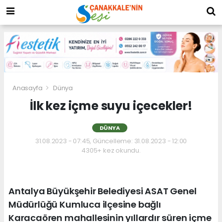
Anasayfa
Dünya
İlk kez içme suyu içecekler!
DÜNYA
31.08.2023 - 07:45, Güncelleme: 31.08.2023 - 12:00
4305+ kez okundu.
Antalya Büyükşehir Belediyesi ASAT Genel
Müdürlüğü Kumluca ilçesine bağlı
Karacaören mahallesinin yıllardır süren içme