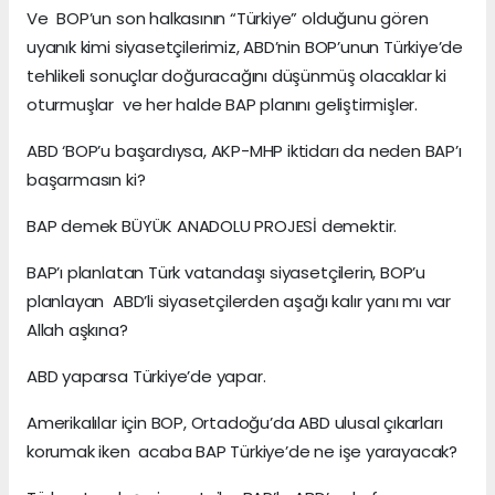
Ve BOP’un son halkasının “Türkiye” olduğunu gören
uyanık kimi siyasetçilerimiz, ABD’nin BOP’unun Türkiye’de
tehlikeli sonuçlar doğuracağını düşünmüş olacaklar ki
oturmuşlar ve her halde BAP planını geliştirmişler.
ABD ‘BOP’u başardıysa, AKP-MHP iktidarı da neden BAP’ı
başarmasın ki?
BAP demek BÜYÜK ANADOLU PROJESİ demektir.
BAP’ı planlatan Türk vatandaşı siyasetçilerin, BOP’u
planlayan ABD’li siyasetçilerden aşağı kalır yanı mı var
Allah aşkına?
ABD yaparsa Türkiye’de yapar.
Amerikalılar için BOP, Ortadoğu’da ABD ulusal çıkarları
korumak iken acaba BAP Türkiye’de ne işe yarayacak?