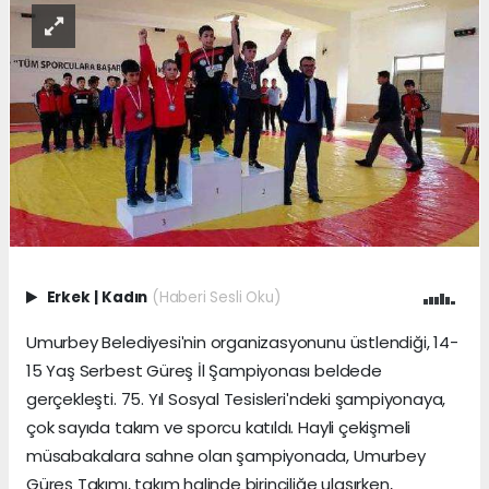
Erkek
|
Kadın
(Haberi Sesli Oku)
Umurbey Belediyesiʹnin organizasyonunu üstlendiği, 14-
15 Yaş Serbest Güreş İl Şampiyonası beldede
gerçekleşti. 75. Yıl Sosyal Tesisleriʹndeki şampiyonaya,
çok sayıda takım ve sporcu katıldı. Hayli çekişmeli
müsabakalara sahne olan şampiyonada, Umurbey
Güreş Takımı, takım halinde birinciliğe ulaşırken,