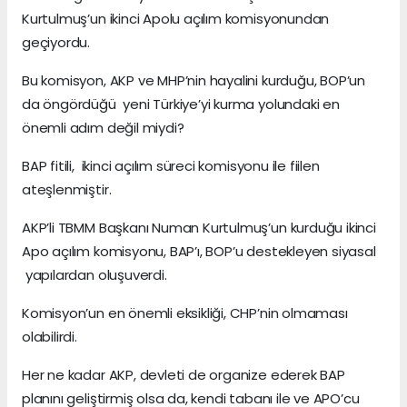
Kurtulmuş’un ikinci Apolu açılım komisyonundan
geçiyordu.
Bu komisyon, AKP ve MHP’nin hayalini kurduğu, BOP’un
da öngördüğü yeni Türkiye’yi kurma yolundaki en
önemli adım değil miydi?
BAP fitili, ikinci açılım süreci komisyonu ile fiilen
ateşlenmiştir.
AKP’li TBMM Başkanı Numan Kurtulmuş’un kurduğu ikinci
Apo açılım komisyonu, BAP’ı, BOP’u destekleyen siyasal
yapılardan oluşuverdi.
Komisyon’un en önemli eksikliği, CHP’nin olmaması
olabilirdi.
Her ne kadar AKP, devleti de organize ederek BAP
planını geliştirmiş olsa da, kendi tabanı ile ve APO’cu