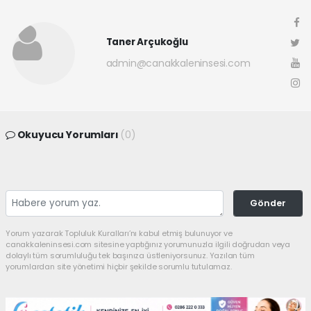
Taner Arçukoğlu
admin@canakkaleninsesi.com
Okuyucu Yorumları
(0)
Gönder
Yorum yazarak Topluluk Kuralları’nı kabul etmiş bulunuyor ve
canakkaleninsesi.com sitesine yaptığınız yorumunuzla ilgili doğrudan veya
dolaylı tüm sorumluluğu tek başınıza üstleniyorsunuz. Yazılan tüm
yorumlardan site yönetimi hiçbir şekilde sorumlu tutulamaz.