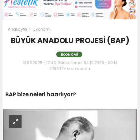
Anasayfa
Ekonomi
BÜYÜK ANADOLU PROJESİ (BAP)
EKONOMI
10.08.2025 - 17:43, Güncelleme: 04.12.2025 - 00:14
276337+ kez okundu.
BAP bize neleri hazırlıyor?