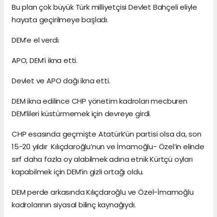
Bu plan çok büyük Türk milliyetçisi Devlet Bahçeli eliyle
hayata geçirilmeye başladı.
DEM’e el verdi.
APO, DEM’i ikna etti.
Devlet ve APO dağı ikna etti.
DEM ikna edilince CHP yönetim kadroları mecburen
DEM’lileri küstürmemek için devreye girdi.
CHP esasında geçmişte Atatürk’ün partisi olsa da, son
15-20 yıldır Kılıçdaroğlu’nun ve İmamoğlu- Özel’in elinde
sırf daha fazla oy alabilmek adına etnik Kürtçü oyları
kapabilmek için DEM’in gizli ortağı oldu.
DEM perde arkasında Kılıçdaroğlu ve Özel-İmamoğlu
kadrolarının siyasal bilinç kaynağıydı.