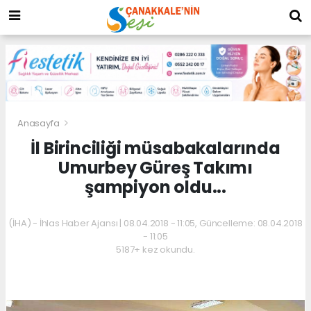
Anasayfa
İl Birinciliği müsabakalarında
Umurbey Güreş Takımı
şampiyon oldu...
(İHA) - İhlas Haber Ajansı | 08.04.2018 - 11:05, Güncelleme: 08.04.2018
- 11:05
5187+ kez okundu.