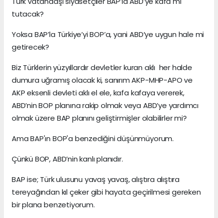
Türk vatandaşı siyasetçiler BAP’la ABD’ye kafa mı
tutacak?
Yoksa BAP’la Türkiye’yi BOP’a, yani ABD’ye uygun hale mi
getirecek?
Biz Türklerin yüzyıllardır devletler kuran aklı her halde
dumura uğramış olacak ki, sanırım AKP-MHP-APO ve
AKP eksenli devleti aklı el ele, kafa kafaya vererek,
ABD’nin BOP planına rakip olmak veya ABD’ye yardımcı
olmak üzere BAP planını geliştirmişler olabilirler mi?
Ama BAP'ın BOP'a benzediğini düşünmüyorum.
Çünkü BOP, ABD’nin kanlı planıdır.
BAP ise; Türk ulusunu yavaş yavaş, alıştıra alıştıra
tereyağından kıl çeker gibi hayata geçirilmesi gereken
bir plana benzetiyorum.