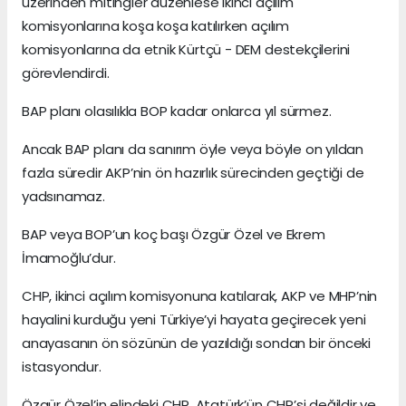
üzerinden mitingler düzenlese ikinci açılım
komisyonlarına koşa koşa katılırken açılım
komisyonlarına da etnik Kürtçü - DEM destekçilerini
görevlendirdi.
BAP planı olasılıkla BOP kadar onlarca yıl sürmez.
Ancak BAP planı da sanırım öyle veya böyle on yıldan
fazla süredir AKP’nin ön hazırlık sürecinden geçtiği de
yadsınamaz.
BAP veya BOP’un koç başı Özgür Özel ve Ekrem
İmamoğlu’dur.
CHP, ikinci açılım komisyonuna katılarak, AKP ve MHP’nin
hayalini kurduğu yeni Türkiye’yi hayata geçirecek yeni
anayasanın ön sözünün de yazıldığı sondan bir önceki
istasyondur.
Özgür Özel’in elindeki CHP, Atatürk’ün CHP’si değildir ve