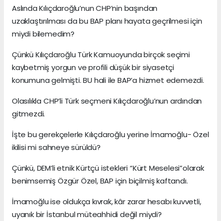
Aslında Kılıçdaroğlu’nun CHP’nin başından
uzaklaştırılması da bu BAP planı hayata geçrilmesi için
miydi bilemedim?
Çünkü Kılıçdaroğlu Türk Kamuoyunda birçok seçimi
kaybetmiş yorgun ve profili düşük bir siyasetçi
konumuna gelmişti. BU hali ile BAP’a hizmet edemezdi.
Olasılıkla CHP’li Türk seçmeni Kılıçdaroğlu’nun ardından
gitmezdi.
İşte bu gerekçelerle Kılıçdaroğlu yerine İmamoğlu- Özel
ikilisi mi sahneye sürüldü?
Çünkü, DEM’li etnik Kürtçü istekleri “Kürt Meselesi”olarak
benimsemiş Özgür Özel, BAP için biçilmiş kaftandı.
İmamoğlu ise oldukça kıvrak, kâr zarar hesabı kuvvetli,
uyanık bir İstanbul müteahhidi değil miydi?