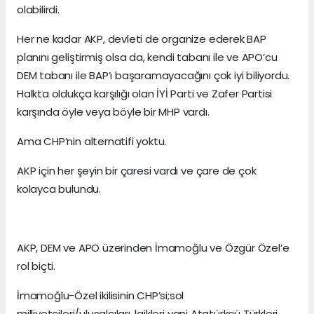
olabilirdi.
Her ne kadar AKP, devleti de organize ederek BAP
planını geliştirmiş olsa da, kendi tabanı ile ve APO’cu
DEM tabanı ile BAP’ı başaramayacağını çok iyi biliyordu.
Halkta oldukça karşılığı olan İYİ Parti ve Zafer Partisi
karşında öyle veya böyle bir MHP vardı.
Ama CHP’nin alternatifi yoktu.
AKP için her şeyin bir çaresi vardı ve çare de çok
kolayca bulundu.
AKP, DEM ve APO üzerinden İmamoğlu ve Özgür Özel’e
rol biçti.
İmamoğlu-Özel ikilisinin CHP’si;sol
milliyetçileri/ulusalcıları, laikleri yani Atatürkçü Türkleri