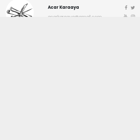
Acar Karaaya
acarkaraaya@gmail.com
Okuyucu Yorumları
(0)
Gönder
Yorum yazarak Topluluk Kuralları’nı kabul etmiş bulunuyor ve
canakkaleninsesi.com sitesine yaptığınız yorumunuzla ilgili doğrudan veya
dolaylı tüm sorumluluğu tek başınıza üstleniyorsunuz. Yazılan tüm
yorumlardan site yönetimi hiçbir şekilde sorumlu tutulamaz.
haber paketi
haber scripti
haber yazılımı