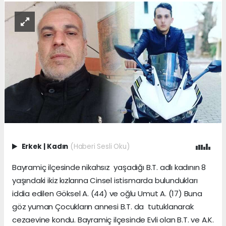
Erkek
|
Kadın
(Haberi Sesli Oku)
Bayramiç ilçesinde nikahsız yaşadığı B.T. adlı kadının 8
yaşındaki ikiz kızlarına Cinsel istismarda bulundukları
iddia edilen Göksel A. (44) ve oğlu Umut A. (17) Buna
göz yuman Çocukların annesi B.T. da tutuklanarak
cezaevine kondu. Bayramiç ilçesinde Evli olan B.T. ve A.K.