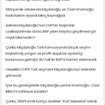
DEM perde arkasında Kılıçdaroğlu ve Özel-İmamoğlu
kadrolarının siyasal bilinç kaynağıydı.
Aslında Kılıçdaroğlu’nun CHP’nin başından
uzaklaştırılması da bu BAP planı hayata geçrilmesi için
miydi bilemedim?
Çünkü Kılıçdaroğlu Türk Kamuoyunda birçok seçimi
kaybetmiş yorgun ve profili düşük bir siyasetçi
konumuna gelmişti. BU hali ile BAP’a hizmet edemezdi.
Olasılıkla CHP’li Türk seçmeni Kılıçdaroğlu’nun ardından
gitmezdi.
İşte bu gerekçelerle Kılıçdaroğlu yerine İmamoğlu- Özel
ikilisi mi sahneye sürüldü?
Çünkü, DEM’li etnik Kürtçü istekleri “Kürt Meselesi”olarak