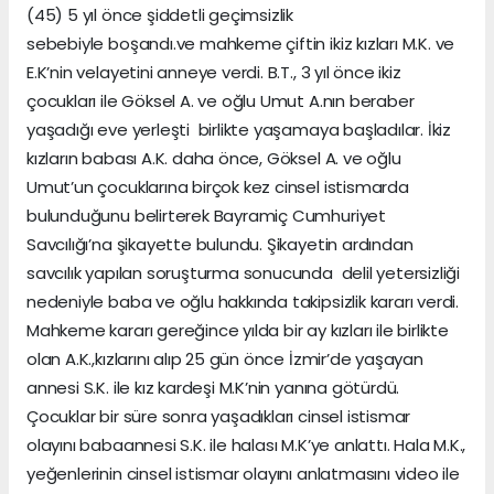
(45) 5 yıl önce şiddetli geçimsizlik
sebebiyle boşandı.ve mahkeme çiftin ikiz kızları M.K. ve
E.K’nin velayetini anneye verdi. B.T., 3 yıl önce ikiz
çocukları ile Göksel A. ve oğlu Umut A.nın beraber
yaşadığı eve yerleşti birlikte yaşamaya başladılar. İkiz
kızların babası A.K. daha önce, Göksel A. ve oğlu
Umut’un çocuklarına birçok kez cinsel istismarda
bulunduğunu belirterek Bayramiç Cumhuriyet
Savcılığı’na şikayette bulundu. Şikayetin ardından
savcılık yapılan soruşturma sonucunda delil yetersizliği
nedeniyle baba ve oğlu hakkında takipsizlik kararı verdi.
Mahkeme kararı gereğince yılda bir ay kızları ile birlikte
olan A.K.,kızlarını alıp 25 gün önce İzmir’de yaşayan
annesi S.K. ile kız kardeşi M.K’nin yanına götürdü.
Çocuklar bir süre sonra yaşadıkları cinsel istismar
olayını babaannesi S.K. ile halası M.K’ye anlattı. Hala M.K.,
yeğenlerinin cinsel istismar olayını anlatmasını video ile