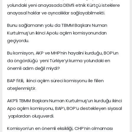
yolundaki yeni anayasada DEM’li etnik Kürtçü isteklere
anayasal haklar ve ayrıcalıklar sağlayabilmekti.
Bunu sağlamanın yolu da TBMM Başkanı Numan
Kurtulmuş’un ikinci Apolu açılım komisyonundan
geçiyordu.
Bu komisyon, AKP ve MHP’nin hayalini kurduğu, BOP’un
da öngördüğü yeni Türkiye’yi kurma yolundaki en
önemli adım değil miydi?
BAP fitili, ikinci açılım süreci komisyonu ile fiilen
ateşlenmiştir.
AKP’li TBMM Başkanı Numan Kurtulmuş’un kurduğu ikinci
Apo açılım komisyonu, BAP’ı, BOP’u destekleyen siyasal
yapılardan oluşuverdi.
Komisyon’un en önemli eksikliği, CHP’nin olmaması