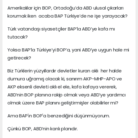
Amerikalılar için BOP, Ortadoğu’da ABD ulusal çıkarları
korumak iken acaba BAP Türkiye’de ne işe yarayacak?
Türk vatandaşı siyasetçiler BAP’la ABD’ye kafa mı
tutacak?
Yoksa BAP’la Türkiye’yi BOP’a, yani ABD’ye uygun hale mi
getirecek?
Biz Türklerin yüzyıllardır devletler kuran aklı her halde
dumura uğramış olacak ki, sanırım AKP-MHP-APO ve
AKP eksenli devleti aklı el ele, kafa kafaya vererek,
ABD’nin BOP planına rakip olmak veya ABD’ye yardımcı
olmak üzere BAP planını geliştirmişler olabilirler mi?
Ama BAP'ın BOP'a benzediğini düşünmüyorum.
Çünkü BOP, ABD’nin kanlı planıdır.