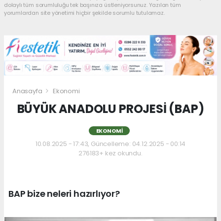
dolaylı tüm sorumluluğu tek başınıza üstleniyorsunuz. Yazılan tüm
yorumlardan site yönetimi hiçbir şekilde sorumlu tutulamaz.
Anasayfa
Ekonomi
BÜYÜK ANADOLU PROJESİ (BAP)
EKONOMI
10.08.2025 - 17:43, Güncelleme: 04.12.2025 - 00:14
276183+ kez okundu.
BAP bize neleri hazırlıyor?