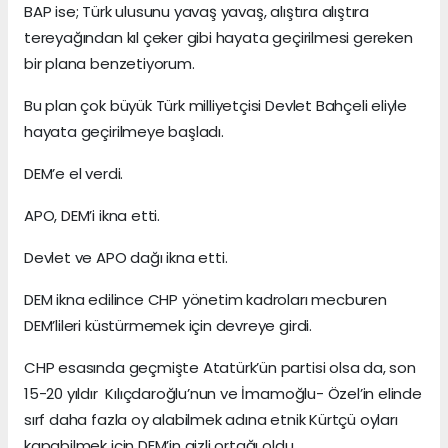
BAP ise; Türk ulusunu yavaş yavaş, alıştıra alıştıra
tereyağından kıl çeker gibi hayata geçirilmesi gereken
bir plana benzetiyorum.
Bu plan çok büyük Türk milliyetçisi Devlet Bahçeli eliyle
hayata geçirilmeye başladı.
DEM’e el verdi.
APO, DEM’i ikna etti.
Devlet ve APO dağı ikna etti.
DEM ikna edilince CHP yönetim kadroları mecburen
DEM’lileri küstürmemek için devreye girdi.
CHP esasında geçmişte Atatürk’ün partisi olsa da, son
15-20 yıldır Kılıçdaroğlu’nun ve İmamoğlu- Özel’in elinde
sırf daha fazla oy alabilmek adına etnik Kürtçü oyları
kapabilmek için DEM’in gizli ortağı oldu.