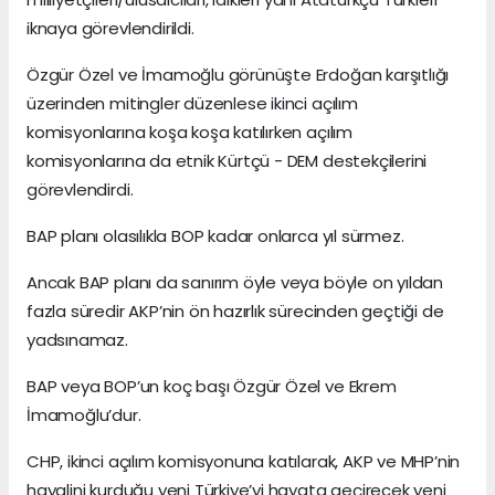
iknaya görevlendirildi.
Özgür Özel ve İmamoğlu görünüşte Erdoğan karşıtlığı
üzerinden mitingler düzenlese ikinci açılım
komisyonlarına koşa koşa katılırken açılım
komisyonlarına da etnik Kürtçü - DEM destekçilerini
görevlendirdi.
BAP planı olasılıkla BOP kadar onlarca yıl sürmez.
Ancak BAP planı da sanırım öyle veya böyle on yıldan
fazla süredir AKP’nin ön hazırlık sürecinden geçtiği de
yadsınamaz.
BAP veya BOP’un koç başı Özgür Özel ve Ekrem
İmamoğlu’dur.
CHP, ikinci açılım komisyonuna katılarak, AKP ve MHP’nin
hayalini kurduğu yeni Türkiye’yi hayata geçirecek yeni