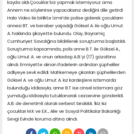
kayda aldı.Çocuklar biz yapmak istemiyoruz ama
Annem ne söylenirse yapacaksınız dediğini dile getirdi
Hala Video ile birlikte İzmir’de polise giderek çocukların
annesi BT. ve beraber yaşadığı Göksel A. ile oğlu Umut
A. hakkında şikayette bulundu. Olay, Bayramiç
Cumhuriyet Savcılığına bildirilerek soruşturma başlatıldı.
Soruşturma kapsamında, polis anne B.T. ile Göksel A.,
oğlu Umut A. ve onun arkadaşı A.B.’yi (17) gözaltına
alındı. Emniyette alınan ifadelerin ardından şüpheliler
adliyeye sevk edildi. Mahkemeye çıkarılan şüphelilerden
Göksel A. ve oğlu Umut A. kız kardeşlere istismarda
bulunduğu iddiasıyla, anne B.T ise cinsel istismara göz
yumduğu iddiasıyla tutuklanarak cezaevine gönderildi.
A.B. de denetimli olarak serbest bırakıldı. İkiz kız
çocukları M.K ve E.K., Aile ve Sosyal Politikalar Bakanlığı
Sevgi Evinde koruma altına alındı.