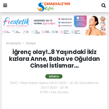
Anasayfa
Dünya
İğrenç olay!..8 Yaşındaki İkiz
kızlara Anne, Baba ve Oğuldan
Cinsel İstismar...
DÜNYA
(İHA) - İhlas Haber Ajansı | 25.07.2020 - 20:40, Güncelleme:
25.07.2020 - 20:40
10793+ kez okundu.