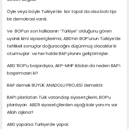
Öyle veya böyle Türkiye’de kör topal da olsa batı tipi
bir demokrasi vardı.
Ve BOP’un son halkasının “Türkiye” olduğunu gören
uyanık kimi siyasetçilerimiz, ABD’nin BOP’unun Türkiye’de
tehlikeli sonuçlar doğuracağını düşünmüş olacaklar ki
oturmuşlar ve her halde BAP planını geliştirmişler.
ABD ‘BOP’u başardıysa, AKP-MHP iktidarı da neden BAP’ı
başarmasın ki?
BAP demek BÜYÜK ANADOLU PROJESİ demektir.
BAP’ı planlatan Türk vatandaşı siyasetçilerin, BOP’u
planlayan ABD’li siyasetçilerden aşağı kalır yanı mı var
Allah aşkına?
ABD yaparsa Türkiye’de yapar.