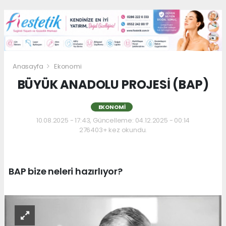
Anasayfa
Ekonomi
BÜYÜK ANADOLU PROJESİ (BAP)
EKONOMI
10.08.2025 - 17:43, Güncelleme: 04.12.2025 - 00:14
276403+ kez okundu.
BAP bize neleri hazırlıyor?