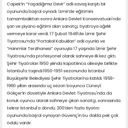
Capek’in “Yaşadığımız Devir” adlı savaş karşıtı bir
oyununda başrol oynadı. İzmir’de eğitimini
tamamladıktan sonra Ankara Devlet Konservatuarı'nda
şan ve piyano eğitimi alan sanatçı, tiyatroya ağırlık
vermeye karar verdi. 17 Şubat 1948'de İzmir Şehir
Tiyatrosu’nda “Portakal Kabukları” adlı oyunla ve
“Hanımlar Terzihanesi” oyunuyla 17 yaşında İzmir Şehir
Tiyatrosu’nda profesyonel olarak sahneye ilk kez çıktı.
Şehir Tiyatroları 1950 yılında kapatılınca ailesiyle birlikte
İstanbul'a taşındı.1950-1951 sezonunda İstanbul
Büyükşehir Belediyesi Şehir Tiyatroları'na katıldı. 1959-
1960 yılları arasında üç sezon boyunca Cüneyt
Gökçer’in davetiyle Ankara Devlet Tiyatrosu'nda da
konuk oyuncu olarak sahneye çıkan sanatçı, sonrasında
tekrar İstanbul'a döndü. 200’den fazla tiyatro
oyununda başrol oynayan Güvenç'in bu dalda pek çok
ödülü vardır.