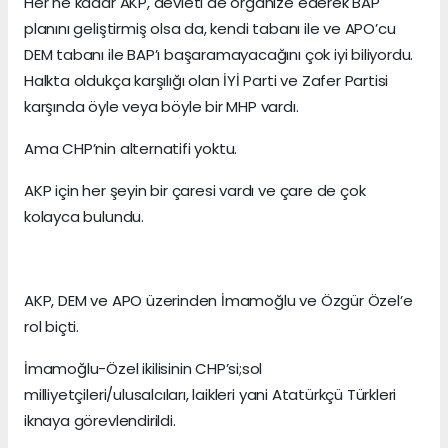
Her ne kadar AKP, devleti de organize ederek BAP
planını geliştirmiş olsa da, kendi tabanı ile ve APO’cu
DEM tabanı ile BAP’ı başaramayacağını çok iyi biliyordu.
Halkta oldukça karşılığı olan İYİ Parti ve Zafer Partisi
karşında öyle veya böyle bir MHP vardı.
Ama CHP’nin alternatifi yoktu.
AKP için her şeyin bir çaresi vardı ve çare de çok
kolayca bulundu.
AKP, DEM ve APO üzerinden İmamoğlu ve Özgür Özel’e
rol biçti.
İmamoğlu-Özel ikilisinin CHP’si;sol
milliyetçileri/ulusalcıları, laikleri yani Atatürkçü Türkleri
iknaya görevlendirildi.