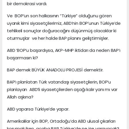
bir demokrasi vardı.
Ve BOP’un son halkasının “Türkiye” olduğunu gören
uyanık kimi siyasetçilerimiz, ABD’nin BOP’unun Türkiye’de
tehlikeli sonuçlar doğuracağını düşünmüş olacaklar ki
oturmuşlar ve her halde BAP planını geliştirmişler.
ABD ‘BOP’u başardıysa, AKP-MHP iktidarı da neden BAP’ı
başarmasın ki?
BAP demek BÜYÜK ANADOLU PROJESİ demektir.
BAP’ı planlatan Türk vatandaşı siyasetçilerin, BOP’u
planlayan ABD’li siyasetçilerden aşağı kalır yanı mı var
Allah aşkına?
ABD yaparsa Türkiye’de yapar.
Amerikalılar için BOP, Ortadoğu’da ABD ulusal çıkarları
korumak iken acaba BAP Türkiye’de ne işe yarayacak?