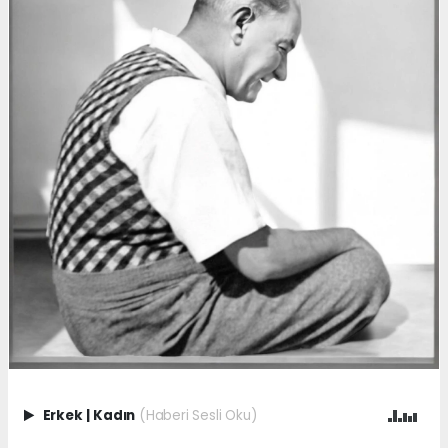
Erkek
|
Kadın
(Haberi Sesli Oku)