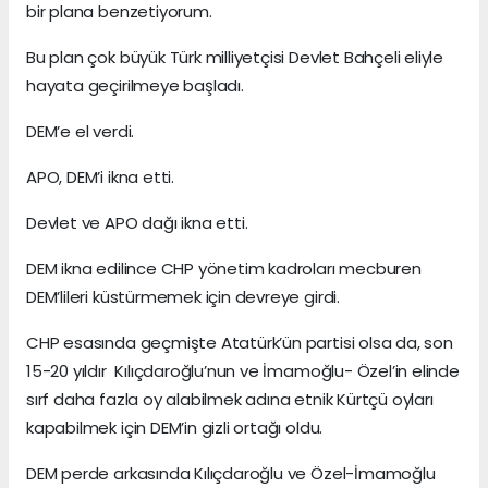
bir plana benzetiyorum.
Bu plan çok büyük Türk milliyetçisi Devlet Bahçeli eliyle
hayata geçirilmeye başladı.
DEM’e el verdi.
APO, DEM’i ikna etti.
Devlet ve APO dağı ikna etti.
DEM ikna edilince CHP yönetim kadroları mecburen
DEM’lileri küstürmemek için devreye girdi.
CHP esasında geçmişte Atatürk’ün partisi olsa da, son
15-20 yıldır Kılıçdaroğlu’nun ve İmamoğlu- Özel’in elinde
sırf daha fazla oy alabilmek adına etnik Kürtçü oyları
kapabilmek için DEM’in gizli ortağı oldu.
DEM perde arkasında Kılıçdaroğlu ve Özel-İmamoğlu