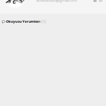
acarkaraaya@gmail.com
Okuyucu Yorumları
(0)
Gönder
Yorum yazarak Topluluk Kuralları’nı kabul etmiş bulunuyor ve
canakkaleninsesi.com sitesine yaptığınız yorumunuzla ilgili doğrudan veya
dolaylı tüm sorumluluğu tek başınıza üstleniyorsunuz. Yazılan tüm
yorumlardan site yönetimi hiçbir şekilde sorumlu tutulamaz.
haber paketi
haber scripti
haber yazılımı
Tüm hakları saklı tutulmaktadır.Copyright 2026©