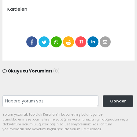
Kardelen
Okuyucu Yorumları
(0)
Gönder
Yorum yazarak Topluluk Kuralları’nı kabul etmiş bulunuyor ve
canakkaleninsesi.com sitesine yaptığınız yorumunuzla ilgili doğrudan veya
dolaylı tüm sorumluluğu tek başınıza üstleniyorsunuz. Yazılan tüm
yorumlardan site yönetimi hiçbir şekilde sorumlu tutulamaz.