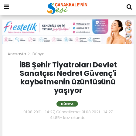
Anasayfa
Dünya
İBB Şehir Tiyatroları Devlet
Sanatçısı Nedret Güvenç'i
kaybetmenin üzüntüsünü
yaşıyor
DÜNYA
01.08.2021 - 14:27, Güncelleme: 01.08.2021 - 14:27
4485+ kez okundu.