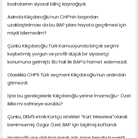
kadrolarının siyasal bilinç kaynağıydı.
Aslında Kılıçdaroğlu’nun CHP’nin başından
uzaklaştırılması da bu BAP planı hayata geçrilmesi için
miydi bilemedim?
Çünkü Kılıçdaroğlu Türk Kamuoyunda birçok seçimi
kaybetmiş yorgun ve profili düşük bir siyasetçi
konumuna gelmişti. BU hali ile BAP’a hizmet edemezdi.
Olasılıkla CHP’li Türk seçmeni Kılıçdaroğlu’nun ardından
gitmezdi.
İşte bu gerekçelerle Kılıçdaroğlu yerine İmamoğlu- Özel
ikilisi mi sahneye sürüldü?
Çünkü, DEM’li etnik Kürtçü istekleri “Kürt Meselesi”olarak
benimsemiş Özgür Özel, BAP için biçilmiş kaftandı.
İmamoğlu ise oldukça kıvrak, kâr zarar hesabı kuvvetli,