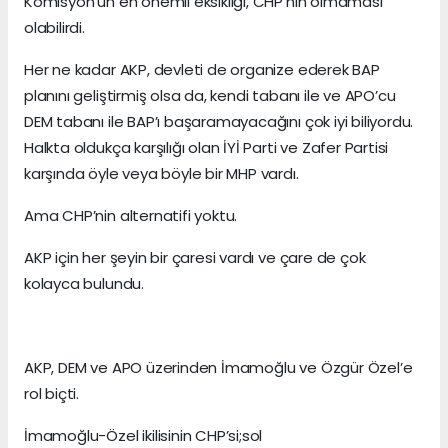
Komisyon’un en önemli eksikliği, CHP’nin olmaması
olabilirdi.
Her ne kadar AKP, devleti de organize ederek BAP
planını geliştirmiş olsa da, kendi tabanı ile ve APO’cu
DEM tabanı ile BAP’ı başaramayacağını çok iyi biliyordu.
Halkta oldukça karşılığı olan İYİ Parti ve Zafer Partisi
karşında öyle veya böyle bir MHP vardı.
Ama CHP’nin alternatifi yoktu.
AKP için her şeyin bir çaresi vardı ve çare de çok
kolayca bulundu.
AKP, DEM ve APO üzerinden İmamoğlu ve Özgür Özel’e
rol biçti.
İmamoğlu-Özel ikilisinin CHP’si;sol