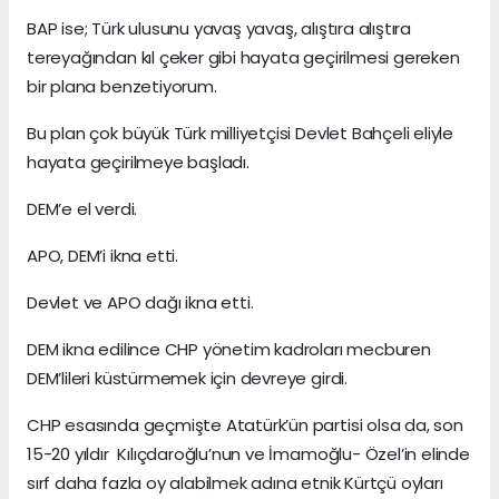
BAP ise; Türk ulusunu yavaş yavaş, alıştıra alıştıra
tereyağından kıl çeker gibi hayata geçirilmesi gereken
bir plana benzetiyorum.
Bu plan çok büyük Türk milliyetçisi Devlet Bahçeli eliyle
hayata geçirilmeye başladı.
DEM’e el verdi.
APO, DEM’i ikna etti.
Devlet ve APO dağı ikna etti.
DEM ikna edilince CHP yönetim kadroları mecburen
DEM’lileri küstürmemek için devreye girdi.
CHP esasında geçmişte Atatürk’ün partisi olsa da, son
15-20 yıldır Kılıçdaroğlu’nun ve İmamoğlu- Özel’in elinde
sırf daha fazla oy alabilmek adına etnik Kürtçü oyları