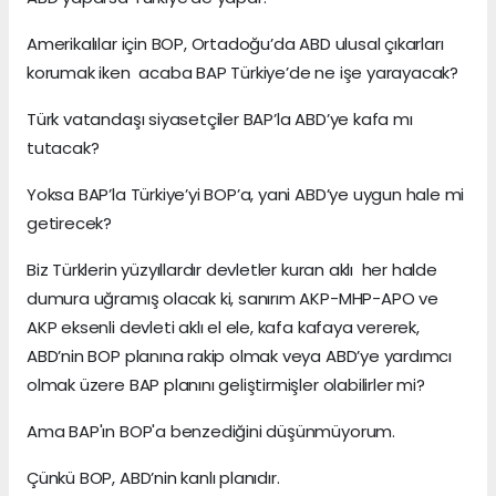
Amerikalılar için BOP, Ortadoğu’da ABD ulusal çıkarları
korumak iken acaba BAP Türkiye’de ne işe yarayacak?
Türk vatandaşı siyasetçiler BAP’la ABD’ye kafa mı
tutacak?
Yoksa BAP’la Türkiye’yi BOP’a, yani ABD’ye uygun hale mi
getirecek?
Biz Türklerin yüzyıllardır devletler kuran aklı her halde
dumura uğramış olacak ki, sanırım AKP-MHP-APO ve
AKP eksenli devleti aklı el ele, kafa kafaya vererek,
ABD’nin BOP planına rakip olmak veya ABD’ye yardımcı
olmak üzere BAP planını geliştirmişler olabilirler mi?
Ama BAP'ın BOP'a benzediğini düşünmüyorum.
Çünkü BOP, ABD’nin kanlı planıdır.