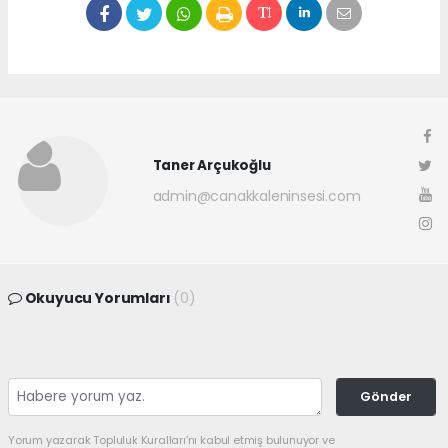
Taner Arçukoğlu
admin@canakkaleninsesi.com
Okuyucu Yorumları
(0)
Gönder
Yorum yazarak Topluluk Kuralları’nı kabul etmiş bulunuyor ve