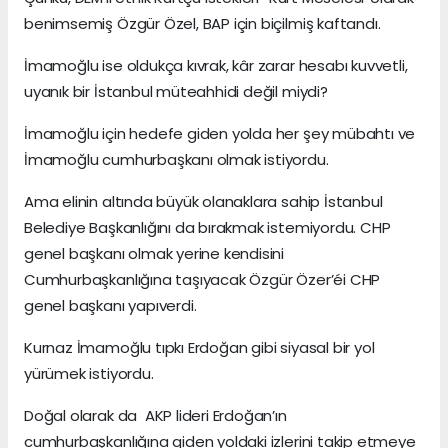
benimsemiş Özgür Özel, BAP için biçilmiş kaftandı.
İmamoğlu ise oldukça kıvrak, kâr zarar hesabı kuvvetli,
uyanık bir İstanbul müteahhidi değil miydi?
İmamoğlu için hedefe giden yolda her şey mübahtı ve
İmamoğlu cumhurbaşkanı olmak istiyordu.
Ama elinin altında büyük olanaklara sahip İstanbul
Belediye Başkanlığını da bırakmak istemiyordu. CHP
genel başkanı olmak yerine kendisini
Cumhurbaşkanlığına taşıyacak Özgür Özer’éi CHP
genel başkanı yapıverdi.
Kurnaz İmamoğlu tıpkı Erdoğan gibi siyasal bir yol
yürümek istiyordu.
Doğal olarak da AKP lideri Erdoğan’ın
cumhurbaşkanlığına giden yoldaki izlerini takip etmeye