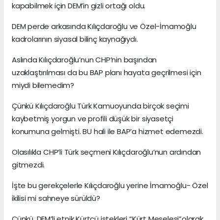
kapabilmek için DEM’in gizli ortağı oldu.
DEM perde arkasında Kılıçdaroğlu ve Özel-İmamoğlu
kadrolarının siyasal bilinç kaynağıydı.
Aslında Kılıçdaroğlu’nun CHP’nin başından
uzaklaştırılması da bu BAP planı hayata geçrilmesi için
miydi bilemedim?
Çünkü Kılıçdaroğlu Türk Kamuoyunda birçok seçimi
kaybetmiş yorgun ve profili düşük bir siyasetçi
konumuna gelmişti. BU hali ile BAP’a hizmet edemezdi.
Olasılıkla CHP’li Türk seçmeni Kılıçdaroğlu’nun ardından
gitmezdi.
İşte bu gerekçelerle Kılıçdaroğlu yerine İmamoğlu- Özel
ikilisi mi sahneye sürüldü?
Çünkü, DEM’li etnik Kürtçü istekleri “Kürt Meselesi”olarak