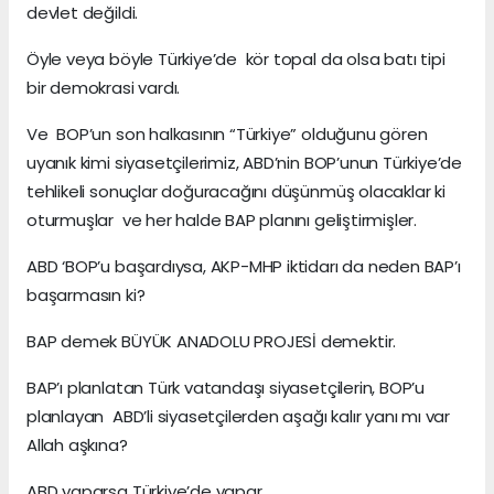
devlet değildi.
Öyle veya böyle Türkiye’de kör topal da olsa batı tipi
bir demokrasi vardı.
Ve BOP’un son halkasının “Türkiye” olduğunu gören
uyanık kimi siyasetçilerimiz, ABD’nin BOP’unun Türkiye’de
tehlikeli sonuçlar doğuracağını düşünmüş olacaklar ki
oturmuşlar ve her halde BAP planını geliştirmişler.
ABD ‘BOP’u başardıysa, AKP-MHP iktidarı da neden BAP’ı
başarmasın ki?
BAP demek BÜYÜK ANADOLU PROJESİ demektir.
BAP’ı planlatan Türk vatandaşı siyasetçilerin, BOP’u
planlayan ABD’li siyasetçilerden aşağı kalır yanı mı var
Allah aşkına?
ABD yaparsa Türkiye’de yapar.