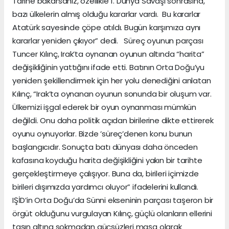
Tarihe bakarsanız, özellikle 1. Dünya Savaşı sonrasına,
bazı ülkelerin almış olduğu kararlar vardı. Bu kararlar
Atatürk sayesinde çöpe atıldı. Bugün karşımıza aynı
kararlar yeniden çıkıyor” dedi. Süreç oyunun parçası
Tuncer Kılınç, Irak’ta oynanan oyunun altında “harita”
değişikliğinin yattığını ifade etti. Batının Orta Doğu’yu
yeniden şekillendirmek için her yolu denediğini anlatan
Kılınç, “Irak’ta oynanan oyunun sonunda bir oluşum var.
Ülkemizi işgal ederek bir oyun oynanması mümkün
değildi. Onu daha politik açıdan birilerine dikte ettirerek
oyunu oynuyorlar. Bizde ’süreç’denen konu bunun
başlangıcıdır. Sonuçta batı dünyası daha önceden
kafasına koyduğu harita değişikliğini yakın bir tarihte
gerçekleştirmeye çalışıyor. Buna da, birileri içimizde
birileri dışımızda yardımcı oluyor” ifadelerini kullandı.
IŞİD’in Orta Doğu’da Sünni ekseninin parçası taşeron bir
örgüt olduğunu vurgulayan Kılınç, güçlü olanların ellerini
taşın altına sokmadan güçsüzleri maşa olarak