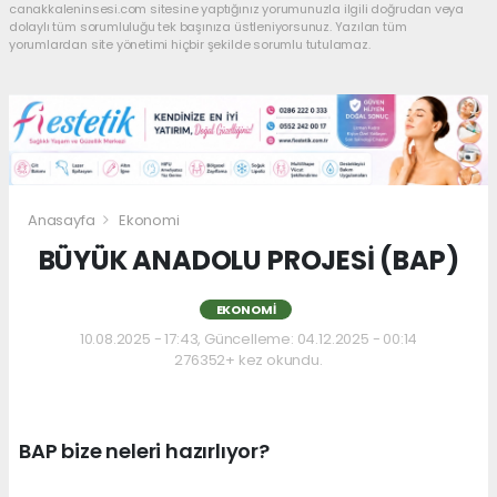
canakkaleninsesi.com sitesine yaptığınız yorumunuzla ilgili doğrudan veya
dolaylı tüm sorumluluğu tek başınıza üstleniyorsunuz. Yazılan tüm
yorumlardan site yönetimi hiçbir şekilde sorumlu tutulamaz.
Anasayfa
Ekonomi
BÜYÜK ANADOLU PROJESİ (BAP)
EKONOMI
10.08.2025 - 17:43, Güncelleme: 04.12.2025 - 00:14
276352+ kez okundu.
BAP bize neleri hazırlıyor?