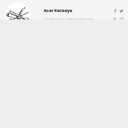
Acar Karaaya
acarkaraaya@gmail.com
Okuyucu Yorumları
(0)
Gönder
Yorum yazarak Topluluk Kuralları’nı kabul etmiş bulunuyor ve
canakkaleninsesi.com sitesine yaptığınız yorumunuzla ilgili doğrudan veya
dolaylı tüm sorumluluğu tek başınıza üstleniyorsunuz. Yazılan tüm
yorumlardan site yönetimi hiçbir şekilde sorumlu tutulamaz.
haber paketi
haber scripti
haber yazılımı