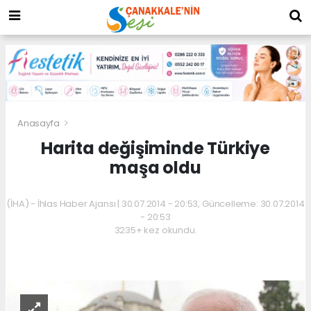
Anasayfa
Harita değişiminde Türkiye
maşa oldu
(İHA) - İhlas Haber Ajansı | 30.07.2014 - 20:53, Güncelleme: 30.07.2014
- 20:53
3235+ kez okundu.