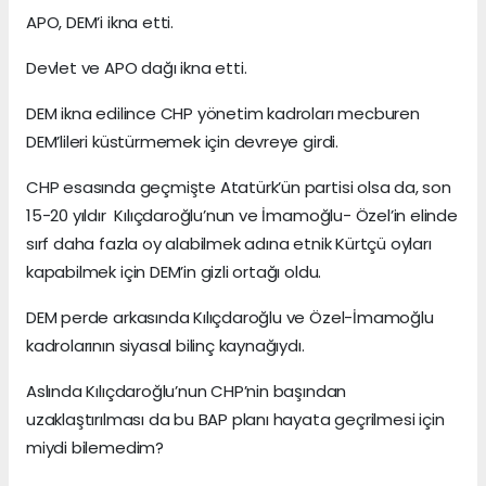
APO, DEM’i ikna etti.
Devlet ve APO dağı ikna etti.
DEM ikna edilince CHP yönetim kadroları mecburen
DEM’lileri küstürmemek için devreye girdi.
CHP esasında geçmişte Atatürk’ün partisi olsa da, son
15-20 yıldır Kılıçdaroğlu’nun ve İmamoğlu- Özel’in elinde
sırf daha fazla oy alabilmek adına etnik Kürtçü oyları
kapabilmek için DEM’in gizli ortağı oldu.
DEM perde arkasında Kılıçdaroğlu ve Özel-İmamoğlu
kadrolarının siyasal bilinç kaynağıydı.
Aslında Kılıçdaroğlu’nun CHP’nin başından
uzaklaştırılması da bu BAP planı hayata geçrilmesi için
miydi bilemedim?