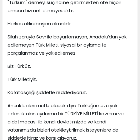
"Türküm" demeyi suç haline getirmekten öte hiçbir
amaca hizmet etmeyecektir.
Herkes aklını başına almalıdır.
Silah zoruyla Sevr ile başarılamayan, Anadolu’dan yok
edilemeyen Türk Milleti, siyasal bir oylama ile
parçalanmaz ve yok edilemez.
Biz Türk’üz.
Türk Milletiyiz.
Kafatasçılığı şiddetle reddediyoruz.
Ancak birileri mutlu olacak diye Türklüğümüzü yok
edecek olan uydurma bir TÜRKİYE MİLLETİ kavramı ve
aldatmacası ile kendi devletimizde ve kendi
vatanımızda bizleri ötekileştirilmek isteyenlere de
şiddetle itiraz ve karşı çıkıyoruz.