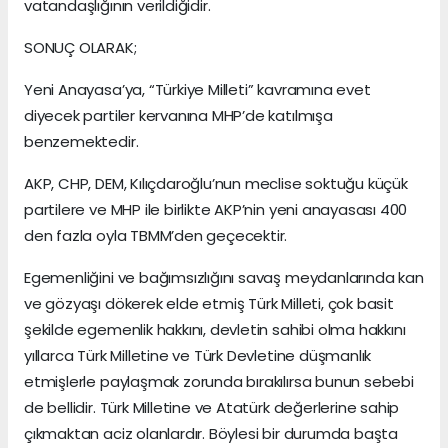
vatandaşlığının verildiğidir.
SONUÇ OLARAK;
Yeni Anayasa’ya, “Türkiye Milleti” kavramına evet
diyecek partiler kervanına MHP’de katılmışa
benzemektedir.
AKP, CHP, DEM, Kılıçdaroğlu’nun meclise soktuğu küçük
partilere ve MHP ile birlikte AKP’nin yeni anayasası 400
den fazla oyla TBMM’den geçecektir.
Egemenliğini ve bağımsızlığını savaş meydanlarında kan
ve gözyaşı dökerek elde etmiş Türk Milleti, çok basit
şekilde egemenlik hakkını, devletin sahibi olma hakkını
yıllarca Türk Milletine ve Türk Devletine düşmanlık
etmişlerle paylaşmak zorunda bırakılırsa bunun sebebi
de bellidir. Türk Milletine ve Atatürk değerlerine sahip
çıkmaktan aciz olanlardır. Böylesi bir durumda başta