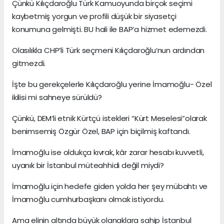
Çünkü Kılıçdaroğlu Türk Kamuoyunda birçok seçimi
kaybetmiş yorgun ve profili düşük bir siyasetçi
konumuna gelmişti. BU hali ile BAP’a hizmet edemezdi.
Olasılıkla CHP’li Türk seçmeni Kılıçdaroğlu’nun ardından
gitmezdi.
İşte bu gerekçelerle Kılıçdaroğlu yerine İmamoğlu- Özel
ikilisi mi sahneye sürüldü?
Çünkü, DEM’li etnik Kürtçü istekleri “Kürt Meselesi”olarak
benimsemiş Özgür Özel, BAP için biçilmiş kaftandı.
İmamoğlu ise oldukça kıvrak, kâr zarar hesabı kuvvetli,
uyanık bir İstanbul müteahhidi değil miydi?
İmamoğlu için hedefe giden yolda her şey mübahtı ve
İmamoğlu cumhurbaşkanı olmak istiyordu.
Ama elinin altında büyük olanaklara sahip İstanbul