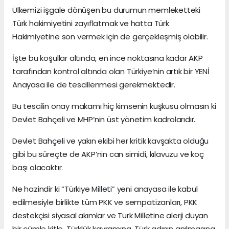
Ülkemizi işgale dönüşen bu durumun memleketteki
Türk hakimiyetini zayıflatmak ve hatta Türk
Hakimiyetine son vermek için de gerçekleşmiş olabilir.
İşte bu koşullar altında, en ince noktasına kadar AKP
tarafından kontrol altında olan Türkiye’nin artık bir YENİ
Anayasa ile de tescillenmesi gerekmektedir.
Bu tescilin onay makamı hiç kimsenin kuşkusu olmasın ki
Devlet Bahçeli ve MHP’nin üst yönetim kadrolarıdır.
Devlet Bahçeli ve yakın ekibi her kritik kavşakta olduğu
gibi bu süreçte de AKP’nin can simidi, kılavuzu ve koç
başı olacaktır.
Ne hazindir ki “Türkiye Milleti” yeni anayasa ile kabul
edilmesiyle birlikte tüm PKK ve sempatizanları, PKK
destekçisi siyasal akımlar ve Türk Milletine alerji duyan
bir cümle kitle, Türklük kavramına, Türk adının anılmasına