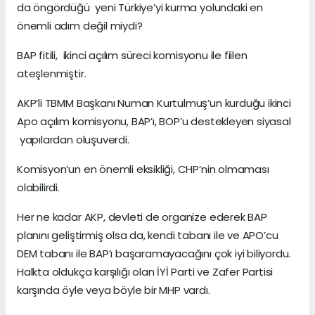
da öngördüğü yeni Türkiye’yi kurma yolundaki en
önemli adım değil miydi?
BAP fitili, ikinci açılım süreci komisyonu ile fiilen
ateşlenmiştir.
AKP’li TBMM Başkanı Numan Kurtulmuş’un kurduğu ikinci
Apo açılım komisyonu, BAP’ı, BOP’u destekleyen siyasal
yapılardan oluşuverdi.
Komisyon’un en önemli eksikliği, CHP’nin olmaması
olabilirdi.
Her ne kadar AKP, devleti de organize ederek BAP
planını geliştirmiş olsa da, kendi tabanı ile ve APO’cu
DEM tabanı ile BAP’ı başaramayacağını çok iyi biliyordu.
Halkta oldukça karşılığı olan İYİ Parti ve Zafer Partisi
karşında öyle veya böyle bir MHP vardı.