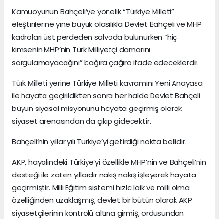
Kamuoyunun Bahçeli’ye yönelik “Türkiye Milleti”
eleştirilerine yine büyük olasılıkla Devlet Bahçeli ve MHP
kadroları üst perdeden salvoda bulunurken “hiç
kimsenin MHP’nin Türk Milliyetçi damarını
sorgulamayacağını” bağıra çağıra ifade edeceklerdir.
Türk Milleti yerine Türkiye Milleti kavramını Yeni Anayasa
ile hayata geçirildikten sonra her halde Devlet Bahçeli
büyün siyasal misyonunu hayata geçirmiş olarak
siyaset arenasından da çıkıp gidecektir.
Bahçeli’nin yıllar yılı Türkiye’yi getirdiği nokta bellidir.
AKP, hayalindeki Türkiye’yi özellikle MHP’nin ve Bahçeli’nin
desteği ile zaten yıllardır nakış nakış işleyerek hayata
geçirmiştir. Milli Eğitim sistemi hızla laik ve milli olma
özelliğinden uzaklaşmış, devlet bir bütün olarak AKP
siyasetçilerinin kontrolü altına girmiş, ordusundan