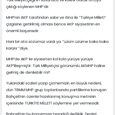
çıktığı söylenen MHP’dir.
MHP’nin AKP tarafından sabır ve itina ile “Türkiye Milleti”
çizgisine getirilmiş olması bence AKP siyasetinin en
önemli başarısıdır.
Hani bir ata sözümüz vardı ya. “üzüm üzüme baka baka
kararır “diye.
MHP’de AKP ile siyaseten kol kola yürüye yürüye
AKP’lileşmiştir. Türk Milliyetçisi görünümlü AKMHP haline
gelmiş de denilebilir mi?
Yukarıdaki sözleri yazıp çizmemizin en büyük nedeni,
dün TBMM MHP grup toplantısında partililerine konuşan
Bahçeli’nin özenle hazırlanmış konuşma metninin
içerisinde TÜRKİYE MİLLETİ söylemine yer vermesidir.
Bahçeli’nin bu konuşması tesadüfi değildir. Devlet