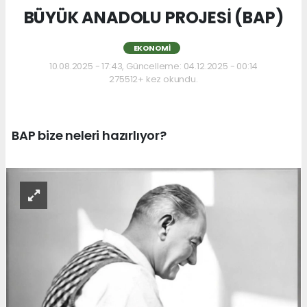
BÜYÜK ANADOLU PROJESİ (BAP)
EKONOMI
10.08.2025 - 17:43, Güncelleme: 04.12.2025 - 00:14
275512+ kez okundu.
BAP bize neleri hazırlıyor?