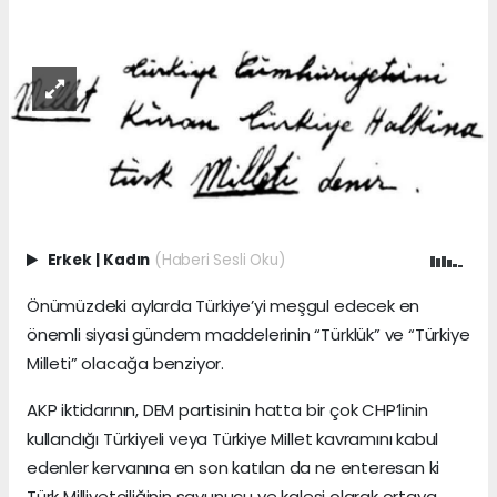
Erkek
|
Kadın
(Haberi Sesli Oku)
Önümüzdeki aylarda Türkiye’yi meşgul edecek en
önemli siyasi gündem maddelerinin “Türklük” ve “Türkiye
Milleti” olacağa benziyor.
AKP iktidarının, DEM partisinin hatta bir çok CHP’linin
kullandığı Türkiyeli veya Türkiye Millet kavramını kabul
edenler kervanına en son katılan da ne enteresan ki
Türk Milliyetçiliğinin savunucu ve kalesi olarak ortaya