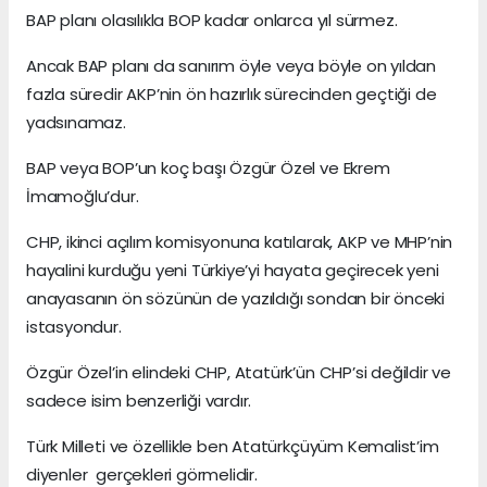
BAP planı olasılıkla BOP kadar onlarca yıl sürmez.
Ancak BAP planı da sanırım öyle veya böyle on yıldan
fazla süredir AKP’nin ön hazırlık sürecinden geçtiği de
yadsınamaz.
BAP veya BOP’un koç başı Özgür Özel ve Ekrem
İmamoğlu’dur.
CHP, ikinci açılım komisyonuna katılarak, AKP ve MHP’nin
hayalini kurduğu yeni Türkiye’yi hayata geçirecek yeni
anayasanın ön sözünün de yazıldığı sondan bir önceki
istasyondur.
Özgür Özel’in elindeki CHP, Atatürk’ün CHP’si değildir ve
sadece isim benzerliği vardır.
Türk Milleti ve özellikle ben Atatürkçüyüm Kemalist’im
diyenler gerçekleri görmelidir.