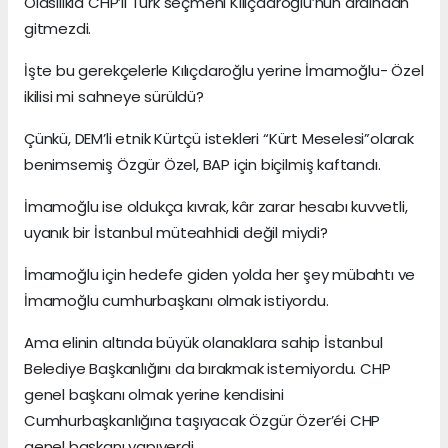
Olasılıkla CHP’li Türk seçmeni Kılıçdaroğlu’nun ardından
gitmezdi.
İşte bu gerekçelerle Kılıçdaroğlu yerine İmamoğlu- Özel
ikilisi mi sahneye sürüldü?
Çünkü, DEM’li etnik Kürtçü istekleri “Kürt Meselesi”olarak
benimsemiş Özgür Özel, BAP için biçilmiş kaftandı.
İmamoğlu ise oldukça kıvrak, kâr zarar hesabı kuvvetli,
uyanık bir İstanbul müteahhidi değil miydi?
İmamoğlu için hedefe giden yolda her şey mübahtı ve
İmamoğlu cumhurbaşkanı olmak istiyordu.
Ama elinin altında büyük olanaklara sahip İstanbul
Belediye Başkanlığını da bırakmak istemiyordu. CHP
genel başkanı olmak yerine kendisini
Cumhurbaşkanlığına taşıyacak Özgür Özer’éi CHP
genel başkanı yapıverdi.