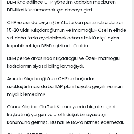
DEM ikna edilince CHP yönetim kadroları mecburen
DEM’lileri küstürmemek için devreye girdi.
CHP esasında geçmişte Atatürk’ün partisi olsa da, son
15-20 yıldır Kılıçdaroğlu’nun ve İmamoğlu- Özel’in elinde
sırf daha fazla oy alabilmek adına etnik Kürtçü oyları
kapabilmek için DEM’in gizli ortağı oldu.
DEM perde arkasında Kılıçdaroğlu ve Özel-İmamoğlu
kadrolarının siyasal bilinç kaynağıydı.
Aslında Kılıçdaroğlu’nun CHP’nin başından
uzaklaştırılması da bu BAP planı hayata geçrilmesi için
miydi bilemedim?
Çünkü Kılıçdaroğlu Türk Kamuoyunda birçok seçimi
kaybetmiş yorgun ve profili düşük bir siyasetçi
konumuna gelmişti. BU hali ile BAP’a hizmet edemezdi.