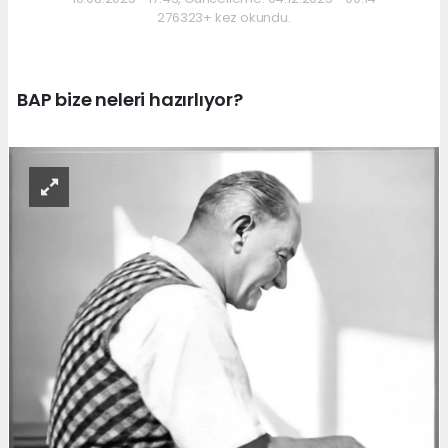
276323+ kez okundu.
BAP bize neleri hazırlıyor?