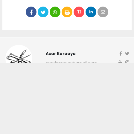
Acar Karaaya
acarkaraaya@gmail.com
Okuyucu Yorumları
(0)
Gönder
Yorum yazarak Topluluk Kuralları’nı kabul etmiş bulunuyor ve
canakkaleninsesi.com sitesine yaptığınız yorumunuzla ilgili doğrudan veya