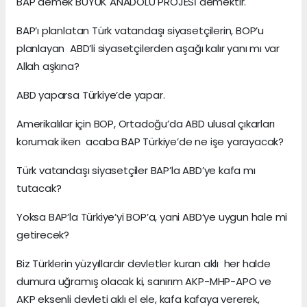
BAP demek BÜYÜK ANADOLU PROJESİ demektir.
BAP’ı planlatan Türk vatandaşı siyasetçilerin, BOP’u
planlayan ABD’li siyasetçilerden aşağı kalır yanı mı var
Allah aşkına?
ABD yaparsa Türkiye’de yapar.
Amerikalılar için BOP, Ortadoğu’da ABD ulusal çıkarları
korumak iken acaba BAP Türkiye’de ne işe yarayacak?
Türk vatandaşı siyasetçiler BAP’la ABD’ye kafa mı
tutacak?
Yoksa BAP’la Türkiye’yi BOP’a, yani ABD’ye uygun hale mi
getirecek?
Biz Türklerin yüzyıllardır devletler kuran aklı her halde
dumura uğramış olacak ki, sanırım AKP-MHP-APO ve
AKP eksenli devleti aklı el ele, kafa kafaya vererek,