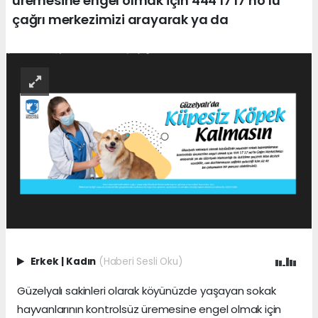
üremesine engel olmak için 444 17 17 no’lu
çağrı merkezimizi arayarak ya da
Erkek
|
Kadın
(Haberi Sesli Oku)
Güzelyalı sakinleri olarak köyünüzde yaşayan sokak
hayvanlarının kontrolsüz üremesine engel olmak için