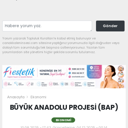
Gönder
Yorum yazarak Topluluk Kuralları’nı kabul etmiş bulunuyor ve
canakkaleninsesi.com sitesine yaptığınız yorumunuzla ilgili doğrudan veya
dolaylı tüm sorumluluğu tek başınıza üstleniyorsunuz. Yazılan tüm
yorumlardan site yönetimi hiçbir şekilde sorumlu tutulamaz.
Anasayfa
Ekonomi
BÜYÜK ANADOLU PROJESİ (BAP)
EKONOMI
10.08.2025 - 17:43, Güncelleme: 04.12.2025 - 00:14