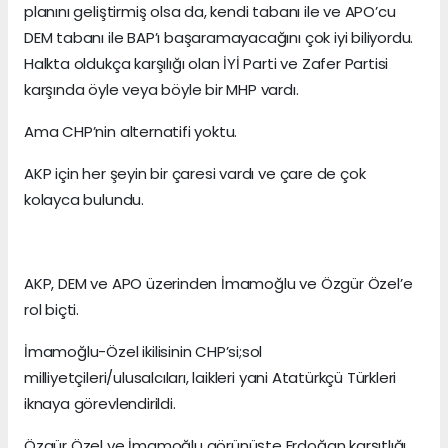
planını geliştirmiş olsa da, kendi tabanı ile ve APO’cu
DEM tabanı ile BAP’ı başaramayacağını çok iyi biliyordu.
Halkta oldukça karşılığı olan İYİ Parti ve Zafer Partisi
karşında öyle veya böyle bir MHP vardı.
Ama CHP’nin alternatifi yoktu.
AKP için her şeyin bir çaresi vardı ve çare de çok
kolayca bulundu.
AKP, DEM ve APO üzerinden İmamoğlu ve Özgür Özel’e
rol biçti.
İmamoğlu-Özel ikilisinin CHP’si;sol
milliyetçileri/ulusalcıları, laikleri yani Atatürkçü Türkleri
iknaya görevlendirildi.
Özgür Özel ve İmamoğlu görünüşte Erdoğan karşıtlığı