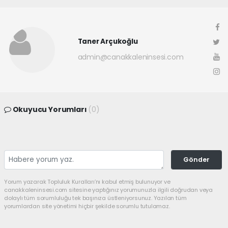
Taner Arçukoğlu
admin@canakkaleninsesi.com
Okuyucu Yorumları
(0)
Gönder
Yorum yazarak Topluluk Kuralları’nı kabul etmiş bulunuyor ve
canakkaleninsesi.com sitesine yaptığınız yorumunuzla ilgili doğrudan veya
dolaylı tüm sorumluluğu tek başınıza üstleniyorsunuz. Yazılan tüm
yorumlardan site yönetimi hiçbir şekilde sorumlu tutulamaz.