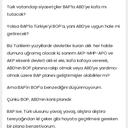
Türk vatandaşı siyasetçiler BAP’la ABD’ye kafa mı
tutacak?
Yoksa BAP’la Türkiye’yi BOP’a, yani ABD’ye uygun hale mi
getirecek?
Biz Türklerin yüzyıllardır devletler kuran aklı her halde
dumura uğramış olacak ki, sanırım AKP-MHP-APO ve
AKP eksenli devleti aklı el ele, kafa kafaya vererek,
ABD’nin BOP planına rakip olmak veya ABD’ye yardımcı
olmak üzere BAP planını geliştirmişler olabilirler mi?
Ama BAP'ın BOP'a benzediğini düşünmüyorum.
Çünkü BOP, ABD’nin kanlı planıdır.
BAP ise; Türk ulusunu yavaş yavaş, alıştıra alıştıra
tereyağından kıl çeker gibi hayata geçirilmesi gereken
bir plana benzetiyorum.