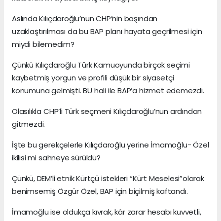
Aslında Kılıçdaroğlu’nun CHP’nin başından
uzaklaştırılması da bu BAP planı hayata geçrilmesi için
miydi bilemedim?
Çünkü Kılıçdaroğlu Türk Kamuoyunda birçok seçimi
kaybetmiş yorgun ve profili düşük bir siyasetçi
konumuna gelmişti. BU hali ile BAP’a hizmet edemezdi.
Olasılıkla CHP’li Türk seçmeni Kılıçdaroğlu’nun ardından
gitmezdi.
İşte bu gerekçelerle Kılıçdaroğlu yerine İmamoğlu- Özel
ikilisi mi sahneye sürüldü?
Çünkü, DEM’li etnik Kürtçü istekleri “Kürt Meselesi”olarak
benimsemiş Özgür Özel, BAP için biçilmiş kaftandı.
İmamoğlu ise oldukça kıvrak, kâr zarar hesabı kuvvetli,