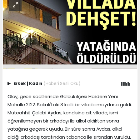
Erkek
|
Kadın
(Haberi Sesli Oku)
Olay, gece saatlerinde Gölcük ilçesi Halıdere Yeni
Mahalle 2122. Sokak'taki 3 katlı bir villada meydana geldi.
Müteahhit Çelebi Aydas, kendisine ait villada, ismi
öğrenilemeyen bir arkadaşı ile alkol aldıktan sonra
yatağına geçerek uyudu. Bir süre sonra Aydas, alkol
aldığı arkadaşı tarafından tabanca ile sırtından vuruldu.