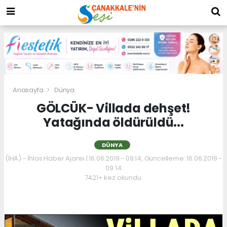
Anasayfa
Dünya
GÖLCÜK- Villada dehşet!
Yatağında öldürüldü...
DÜNYA
(İHA) - İhlas Haber Ajansı | 16.06.2019 - 09:14, Güncelleme: 16.06.2019 -
09:14
7421+ kez okundu.