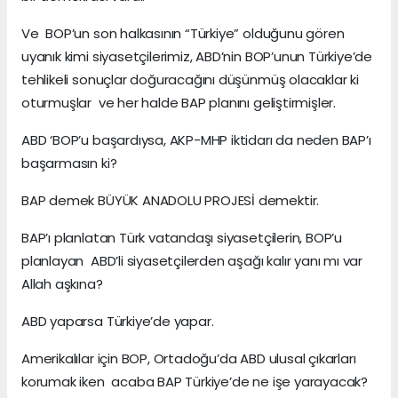
Ve BOP’un son halkasının “Türkiye” olduğunu gören
uyanık kimi siyasetçilerimiz, ABD’nin BOP’unun Türkiye’de
tehlikeli sonuçlar doğuracağını düşünmüş olacaklar ki
oturmuşlar ve her halde BAP planını geliştirmişler.
ABD ‘BOP’u başardıysa, AKP-MHP iktidarı da neden BAP’ı
başarmasın ki?
BAP demek BÜYÜK ANADOLU PROJESİ demektir.
BAP’ı planlatan Türk vatandaşı siyasetçilerin, BOP’u
planlayan ABD’li siyasetçilerden aşağı kalır yanı mı var
Allah aşkına?
ABD yaparsa Türkiye’de yapar.
Amerikalılar için BOP, Ortadoğu’da ABD ulusal çıkarları
korumak iken acaba BAP Türkiye’de ne işe yarayacak?