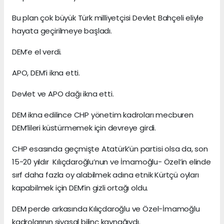
Bu plan çok büyük Türk milliyetçisi Devlet Bahçeli eliyle
hayata geçirilmeye başladı.
DEM’e el verdi.
APO, DEM’i ikna etti.
Devlet ve APO dağı ikna etti.
DEM ikna edilince CHP yönetim kadroları mecburen
DEM’lileri küstürmemek için devreye girdi.
CHP esasında geçmişte Atatürk’ün partisi olsa da, son
15-20 yıldır Kılıçdaroğlu’nun ve İmamoğlu- Özel’in elinde
sırf daha fazla oy alabilmek adına etnik Kürtçü oyları
kapabilmek için DEM’in gizli ortağı oldu.
DEM perde arkasında Kılıçdaroğlu ve Özel-İmamoğlu
kadrolarının siyasal bilinç kaynağıydı.