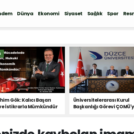
ndem
Dünya
Ekonomi
Siyaset
Sağlık
Spor
Resm
Ğ
ahim Gök: Kalıcı Başarı
Üniversitelerarası Kurul
ve İstikrarla Mümkündür
Başkanlığı Görevi ÇOMÜ'
Devredildi