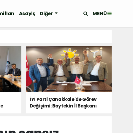
MENÜ
i İlan
Asayiş
Diğer
İYİ Parti Çanakkale'de Görev
ye
Değişimi: Baytekin İl Başkanı