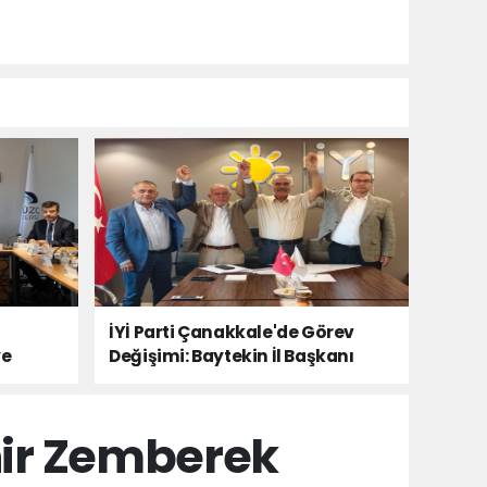
İYİ Parti Çanakkale'de Görev
ye
Değişimi: Baytekin İl Başkanı
hir Zemberek