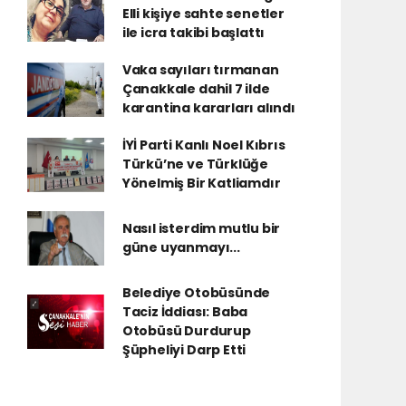
Elli kişiye sahte senetler
ile icra takibi başlattı
Vaka sayıları tırmanan
Çanakkale dahil 7 ilde
karantina kararları alındı
İYİ Parti Kanlı Noel Kıbrıs
Türkü’ne ve Türklüğe
Yönelmiş Bir Katliamdır
Nasıl isterdim mutlu bir
güne uyanmayı...
Belediye Otobüsünde
Taciz İddiası: Baba
Otobüsü Durdurup
Şüpheliyi Darp Etti