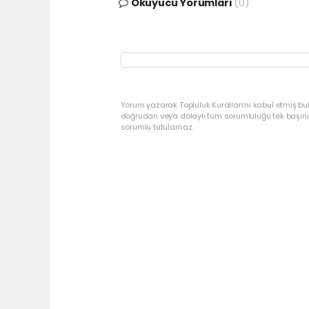
Okuyucu Yorumları
(0)
Yorum yazarak Topluluk Kuralları’nı kabul etmiş bu
doğrudan veya dolaylı tüm sorumluluğu tek başınız
sorumlu tutulamaz.