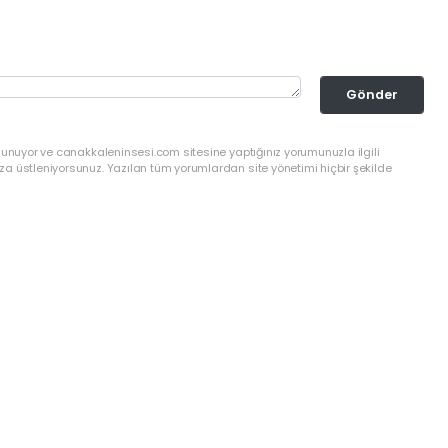
Gönder
lunuyor ve canakkaleninsesi.com sitesine yaptığınız yorumunuzla ilgili
a üstleniyorsunuz. Yazılan tüm yorumlardan site yönetimi hiçbir şekilde