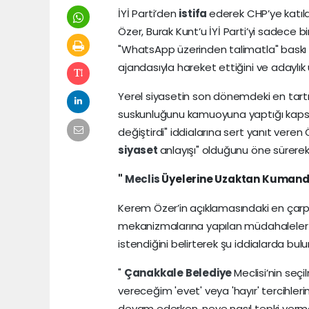
İYİ Parti’den
istifa
ederek CHP’ye katı
Özer, Burak Kunt’u İYİ Parti’yi sadece 
"WhatsApp üzerinden talimatla" baskı ku
ajandasıyla hareket ettiğini ve adaylık
Yerel siyasetin son dönemdeki en tartı
suskunluğunu kamuoyuna yaptığı kapsaml
değiştirdi" iddialarına sert yanıt veren 
siyaset
anlayışı" olduğunu öne sürerek
"
Meclis
Üyelerine Uzaktan Kumand
Kerem Özer’in açıklamasındaki en çarpı
mekanizmalarına yapılan müdahaleler ol
istendiğini belirterek şu iddialarda bul
"
Çanakkale
Belediye
Meclisi’nin seçi
vereceğim 'evet' veya 'hayır' tercihl
devam ederken, neye nasıl tepki verm