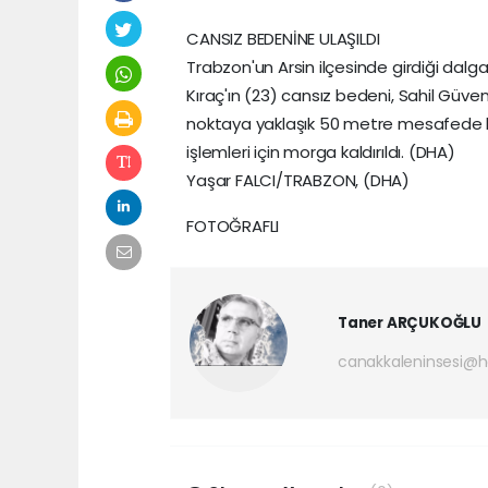
CANSIZ BEDENİNE ULAŞILDI
Trabzon'un Arsin ilçesinde girdiği dalg
Kıraç'ın (23) cansız bedeni, Sahil Güve
noktaya yaklaşık 50 metre mesafede bulu
işlemleri için morga kaldırıldı. (DHA)
Yaşar FALCI/TRABZON, (DHA)
FOTOĞRAFLI
Taner ARÇUKOĞLU
canakkaleninsesi@