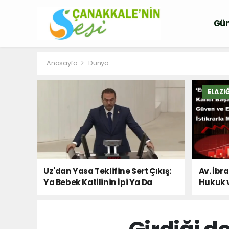
Gü
Anasayfa
Dünya
ELAZI
Uz'dan Yasa Teklifine Sert Çıkış:
Av. İbr
Ya Bebek Katilinin İpi Ya Da
Hukuk 
Milletin Sesi!