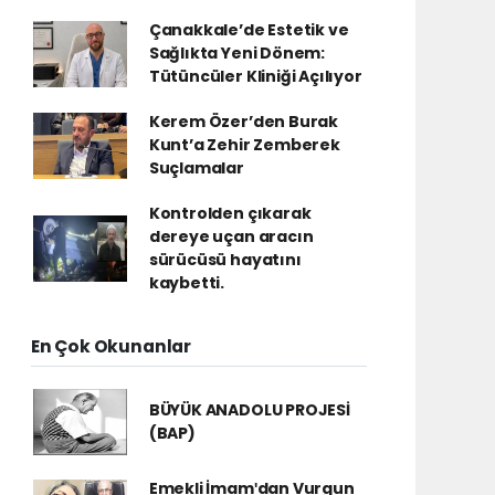
Çanakkale’de Estetik ve
Sağlıkta Yeni Dönem:
Tütüncüler Kliniği Açılıyor
Kerem Özer’den Burak
Kunt’a Zehir Zemberek
Suçlamalar
Kontrolden çıkarak
dereye uçan aracın
sürücüsü hayatını
kaybetti.
En Çok Okunanlar
BÜYÜK ANADOLU PROJESİ
(BAP)
Emekli İmamʹdan Vurgun