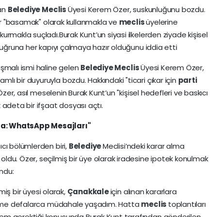
lan
Belediye
Meclis
Üyesi Kerem Özer, suskunluğunu bozdu.
bir "basamak" olarak kullanmakla ve
meclis
üyelerine
rmakla suçladı.Burak Kunt’un siyasi ilkelerden ziyade kişisel
 uğruna her kapıyı çalmaya hazır olduğunu iddia etti
şmalı ismi haline gelen
Belediye
Meclis
Üyesi Kerem Özer,
ı bir duyuruyla bozdu. Hakkındaki "ticari çıkar için
parti
Özer, asıl meselenin Burak Kunt’un "kişisel hedefleri ve baskıcı
 adeta bir ifşaat dosyası açtı.
a: WhatsApp Mesajları"
cı bölümlerden biri,
Belediye
Meclisi’ndeki karar alma
du. Özer, seçilmiş bir üye olarak iradesine ipotek konulmak
undu:
lmiş bir üyesi olarak,
Çanakkale
için alınan kararlara
erime defalarca müdahale yaşadım. Hatta
meclis
toplantıları
em gerektiği konusunda Burak Kunt tarafından gönderilen