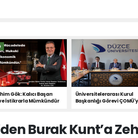
Ğ
ahim Gök: Kalıcı Başarı
Üniversitelerarası Kurul
ve İstikrarla Mümkündür
Başkanlığı Görevi ÇOMÜ'
Devredildi
den Burak Kunt’a Ze