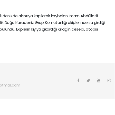
alı denizde akıntıya kapılarak kaybolan imam Abdüllatif
nlik Doğu Karadeniz Grup Komutanlığı ekiplerince su girdiği
ndu. Ekiplerin kıyıya çıkardığı Kıraç'ın cesedi, otopsi
hotmail.com