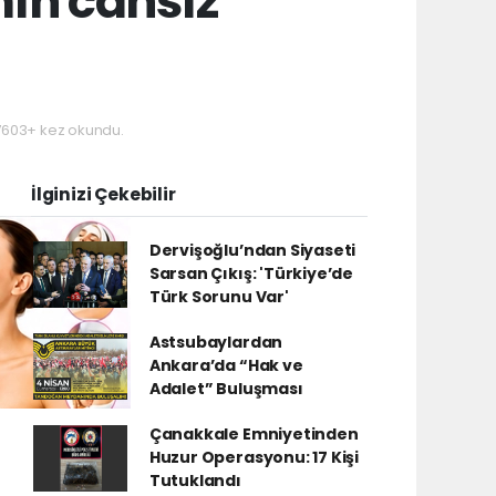
ın cansız
603+ kez okundu.
İlginizi Çekebilir
Dervişoğlu’ndan Siyaseti
Sarsan Çıkış: 'Türkiye’de
Türk Sorunu Var'
Astsubaylardan
Ankara’da “Hak ve
Adalet” Buluşması
Çanakkale Emniyetinden
Huzur Operasyonu: 17 Kişi
Tutuklandı