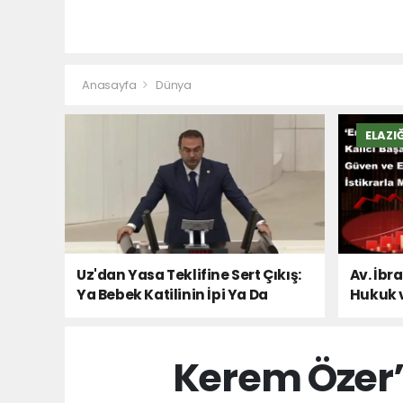
Anasayfa
Dünya
ELAZI
Uz'dan Yasa Teklifine Sert Çıkış:
Av. İbr
Ya Bebek Katilinin İpi Ya Da
Hukuk 
Milletin Sesi!
Kerem Özer’