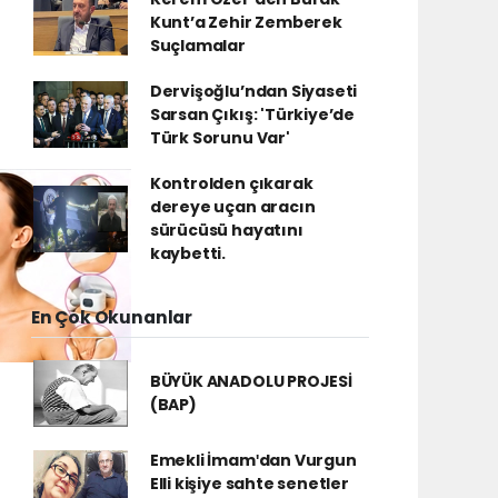
Kunt’a Zehir Zemberek
Suçlamalar
Dervişoğlu’ndan Siyaseti
Sarsan Çıkış: 'Türkiye’de
Türk Sorunu Var'
Kontrolden çıkarak
dereye uçan aracın
sürücüsü hayatını
kaybetti.
En Çok Okunanlar
BÜYÜK ANADOLU PROJESİ
(BAP)
Emekli İmamʹdan Vurgun
Elli kişiye sahte senetler