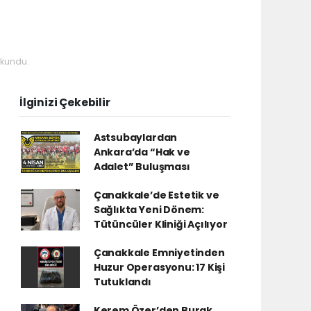
okundu.
İlginizi Çekebilir
Astsubaylardan
Ankara’da “Hak ve
Adalet” Buluşması
Çanakkale’de Estetik ve
Sağlıkta Yeni Dönem:
Tütüncüler Kliniği Açılıyor
Çanakkale Emniyetinden
Huzur Operasyonu: 17 Kişi
Tutuklandı
Kerem Özer’den Burak