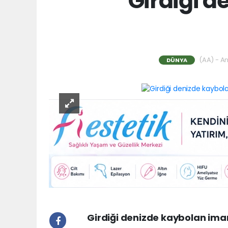
Girdiği 
(AA) - An
DÜNYA
Girdiği denizde kaybolan ima