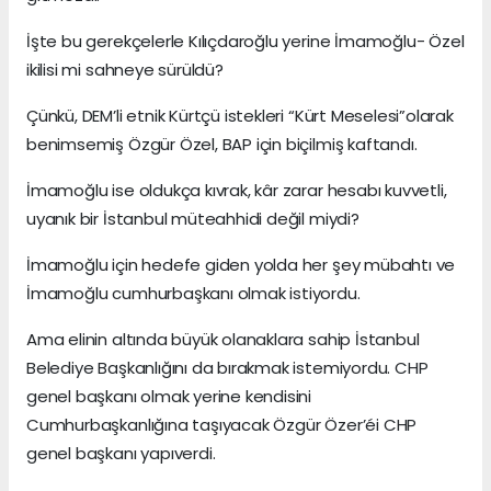
İşte bu gerekçelerle Kılıçdaroğlu yerine İmamoğlu- Özel
ikilisi mi sahneye sürüldü?
Çünkü, DEM’li etnik Kürtçü istekleri “Kürt Meselesi”olarak
benimsemiş Özgür Özel, BAP için biçilmiş kaftandı.
İmamoğlu ise oldukça kıvrak, kâr zarar hesabı kuvvetli,
uyanık bir İstanbul müteahhidi değil miydi?
İmamoğlu için hedefe giden yolda her şey mübahtı ve
İmamoğlu cumhurbaşkanı olmak istiyordu.
Ama elinin altında büyük olanaklara sahip İstanbul
Belediye Başkanlığını da bırakmak istemiyordu. CHP
genel başkanı olmak yerine kendisini
Cumhurbaşkanlığına taşıyacak Özgür Özer’éi CHP
genel başkanı yapıverdi.