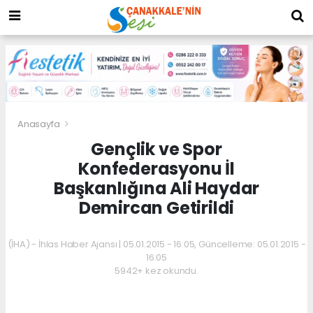
Anasayfa
Gençlik ve Spor
Konfederasyonu İl
Başkanlığına Ali Haydar
Demircan Getirildi
(İHA) - İhlas Haber Ajansı | 05.01.2015 - 16:05, Güncelleme: 05.01.2015 -
16:05
5942+ kez okundu.