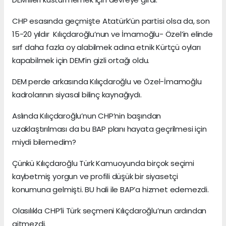
CHP esasında geçmişte Atatürk’ün partisi olsa da, son
15-20 yıldır Kılıçdaroğlu’nun ve İmamoğlu- Özel’in elinde
sırf daha fazla oy alabilmek adına etnik Kürtçü oyları
kapabilmek için DEM’in gizli ortağı oldu.
DEM perde arkasında Kılıçdaroğlu ve Özel-İmamoğlu
kadrolarının siyasal bilinç kaynağıydı.
Aslında Kılıçdaroğlu’nun CHP’nin başından
uzaklaştırılması da bu BAP planı hayata geçrilmesi için
miydi bilemedim?
Çünkü Kılıçdaroğlu Türk Kamuoyunda birçok seçimi
kaybetmiş yorgun ve profili düşük bir siyasetçi
konumuna gelmişti. BU hali ile BAP’a hizmet edemezdi.
Olasılıkla CHP’li Türk seçmeni Kılıçdaroğlu’nun ardından
gitmezdi.