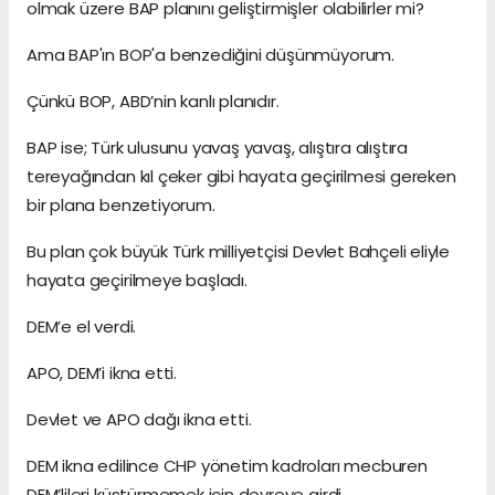
olmak üzere BAP planını geliştirmişler olabilirler mi?
Ama BAP'ın BOP'a benzediğini düşünmüyorum.
Çünkü BOP, ABD’nin kanlı planıdır.
BAP ise; Türk ulusunu yavaş yavaş, alıştıra alıştıra
tereyağından kıl çeker gibi hayata geçirilmesi gereken
bir plana benzetiyorum.
Bu plan çok büyük Türk milliyetçisi Devlet Bahçeli eliyle
hayata geçirilmeye başladı.
DEM’e el verdi.
APO, DEM’i ikna etti.
Devlet ve APO dağı ikna etti.
DEM ikna edilince CHP yönetim kadroları mecburen
DEM’lileri küstürmemek için devreye girdi.