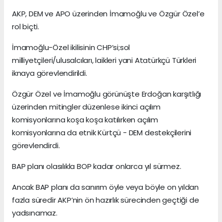
AKP, DEM ve APO üzerinden İmamoğlu ve Özgür Özel’e
rol biçti.
İmamoğlu-Özel ikilisinin CHP’si;sol
milliyetçileri/ulusalcıları, laikleri yani Atatürkçü Türkleri
iknaya görevlendirildi.
Özgür Özel ve İmamoğlu görünüşte Erdoğan karşıtlığı
üzerinden mitingler düzenlese ikinci açılım
komisyonlarına koşa koşa katılırken açılım
komisyonlarına da etnik Kürtçü - DEM destekçilerini
görevlendirdi.
BAP planı olasılıkla BOP kadar onlarca yıl sürmez.
Ancak BAP planı da sanırım öyle veya böyle on yıldan
fazla süredir AKP’nin ön hazırlık sürecinden geçtiği de
yadsınamaz.