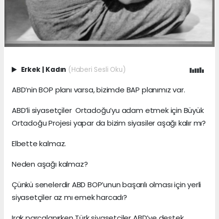
Erkek
|
Kadın
(Haberi Sesli Oku)
ABD’nin BOP planı varsa, bizimde BAP planımız var.
ABD’li siyasetçiler Ortadoğu’yu adam etmek için Büyük
Ortadoğu Projesi yapar da bizim siyasiler aşağı kalır mı?
Elbette kalmaz.
Neden aşağı kalmaz?
Çünkü senelerdir ABD BOP’unun başarılı olması için yerli
siyasetçiler az mı emek harcadı?
Irak parçalanırken Türk siyasetçiler ABD’ye destek