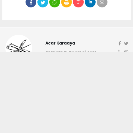
Acar Karaaya
acarkaraaya@gmail.com
Okuyucu Yorumları
(0)
Gönder
Yorum yazarak Topluluk Kuralları’nı kabul etmiş bulunuyor ve
canakkaleninsesi.com sitesine yaptığınız yorumunuzla ilgili doğrudan veya
dolaylı tüm sorumluluğu tek başınıza üstleniyorsunuz. Yazılan tüm
yorumlardan site yönetimi hiçbir şekilde sorumlu tutulamaz.