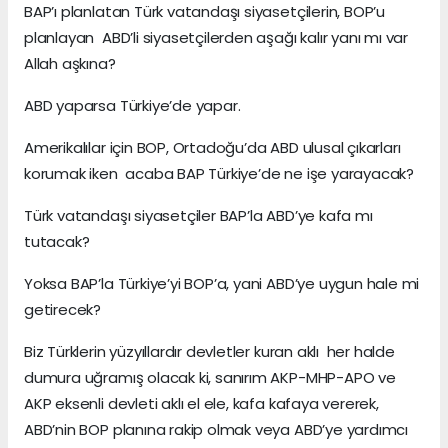
BAP’ı planlatan Türk vatandaşı siyasetçilerin, BOP’u
planlayan ABD’li siyasetçilerden aşağı kalır yanı mı var
Allah aşkına?
ABD yaparsa Türkiye’de yapar.
Amerikalılar için BOP, Ortadoğu’da ABD ulusal çıkarları
korumak iken acaba BAP Türkiye’de ne işe yarayacak?
Türk vatandaşı siyasetçiler BAP’la ABD’ye kafa mı
tutacak?
Yoksa BAP’la Türkiye’yi BOP’a, yani ABD’ye uygun hale mi
getirecek?
Biz Türklerin yüzyıllardır devletler kuran aklı her halde
dumura uğramış olacak ki, sanırım AKP-MHP-APO ve
AKP eksenli devleti aklı el ele, kafa kafaya vererek,
ABD’nin BOP planına rakip olmak veya ABD’ye yardımcı