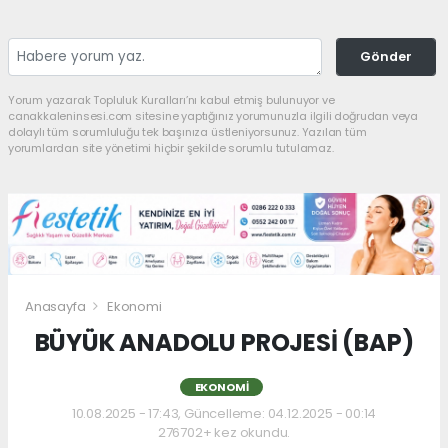
Gönder
Yorum yazarak Topluluk Kuralları’nı kabul etmiş bulunuyor ve
canakkaleninsesi.com sitesine yaptığınız yorumunuzla ilgili doğrudan veya
dolaylı tüm sorumluluğu tek başınıza üstleniyorsunuz. Yazılan tüm
yorumlardan site yönetimi hiçbir şekilde sorumlu tutulamaz.
Anasayfa
Ekonomi
BÜYÜK ANADOLU PROJESİ (BAP)
EKONOMI
10.08.2025 - 17:43, Güncelleme: 04.12.2025 - 00:14
276702+ kez okundu.