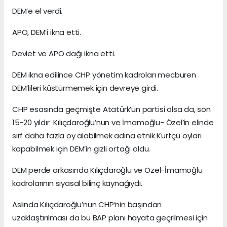
DEM’e el verdi.
APO, DEM’i ikna etti.
Devlet ve APO dağı ikna etti.
DEM ikna edilince CHP yönetim kadroları mecburen
DEM’lileri küstürmemek için devreye girdi.
CHP esasında geçmişte Atatürk’ün partisi olsa da, son
15-20 yıldır Kılıçdaroğlu’nun ve İmamoğlu- Özel’in elinde
sırf daha fazla oy alabilmek adına etnik Kürtçü oyları
kapabilmek için DEM’in gizli ortağı oldu.
DEM perde arkasında Kılıçdaroğlu ve Özel-İmamoğlu
kadrolarının siyasal bilinç kaynağıydı.
Aslında Kılıçdaroğlu’nun CHP’nin başından
uzaklaştırılması da bu BAP planı hayata geçrilmesi için