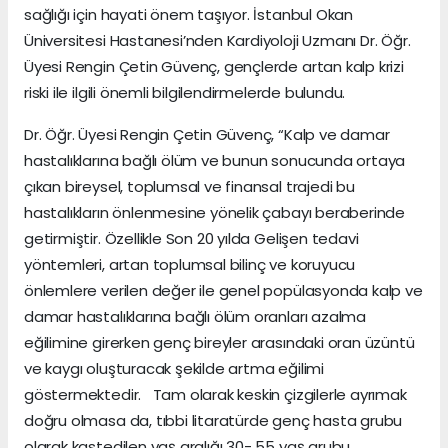
sağlığı için hayati önem taşıyor. İstanbul Okan
Üniversitesi Hastanesi’nden Kardiyoloji Uzmanı Dr. Öğr.
Üyesi Rengin Çetin Güvenç, gençlerde artan kalp krizi
riski ile ilgili önemli bilgilendirmelerde bulundu.
Dr. Öğr. Üyesi Rengin Çetin Güvenç, “Kalp ve damar
hastalıklarına bağlı ölüm ve bunun sonucunda ortaya
çıkan bireysel, toplumsal ve finansal trajedi bu
hastalıkların önlenmesine yönelik çabayı beraberinde
getirmiştir. Özellikle Son 20 yılda Gelişen tedavi
yöntemleri, artan toplumsal bilinç ve koruyucu
önlemlere verilen değer ile genel popülasyonda kalp ve
damar hastalıklarına bağlı ölüm oranları azalma
eğilimine girerken genç bireyler arasındaki oran üzüntü
ve kaygı oluşturacak şekilde artma eğilimi
göstermektedir. Tam olarak keskin çizgilerle ayrımak
doğru olmasa da, tıbbi litaratürde genç hasta grubu
olarak kastedilen yaş aralığı 30- 55 yaş grubu