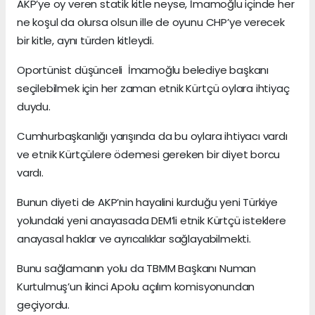
AKP’ye oy veren statik kitle neyse, İmamoğlu içinde her
ne koşul da olursa olsun ille de oyunu CHP’ye verecek
bir kitle, aynı türden kitleydi.
Oportünist düşünceli İmamoğlu belediye başkanı
seçilebilmek için her zaman etnik Kürtçü oylara ihtiyaç
duydu.
Cumhurbaşkanlığı yarışında da bu oylara ihtiyacı vardı
ve etnik Kürtçülere ödemesi gereken bir diyet borcu
vardı.
Bunun diyeti de AKP’nin hayalini kurduğu yeni Türkiye
yolundaki yeni anayasada DEM’li etnik Kürtçü isteklere
anayasal haklar ve ayrıcalıklar sağlayabilmekti.
Bunu sağlamanın yolu da TBMM Başkanı Numan
Kurtulmuş’un ikinci Apolu açılım komisyonundan
geçiyordu.