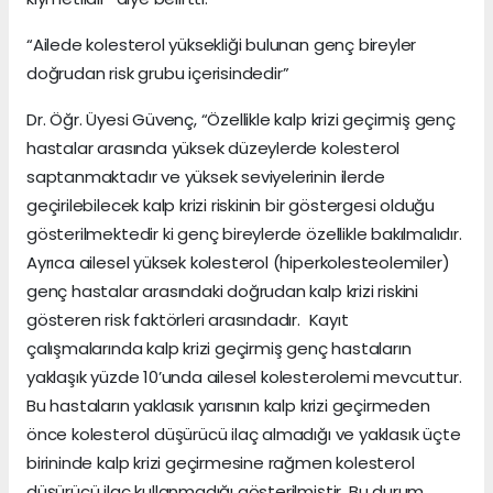
“Ailede kolesterol yüksekliği bulunan genç bireyler
doğrudan risk grubu içerisindedir”
Dr. Öğr. Üyesi Güvenç, “Özellikle kalp krizi geçirmiş genç
hastalar arasında yüksek düzeylerde kolesterol
saptanmaktadır ve yüksek seviyelerinin ilerde
geçirilebilecek kalp krizi riskinin bir göstergesi olduğu
gösterilmektedir ki genç bireylerde özellikle bakılmalıdır.
Ayrıca ailesel yüksek kolesterol (hiperkolesteolemiler)
genç hastalar arasındaki doğrudan kalp krizi riskini
gösteren risk faktörleri arasındadır. Kayıt
çalışmalarında kalp krizi geçirmiş genç hastaların
yaklaşık yüzde 10’unda ailesel kolesterolemi mevcuttur.
Bu hastaların yaklasık yarısının kalp krizi geçirmeden
önce kolesterol düşürücü ilaç almadığı ve yaklasık üçte
birininde kalp krizi geçirmesine rağmen kolesterol
düşürücü ilaç kullanmadığı gösterilmiştir. Bu durum