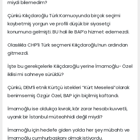
miydi bilemedim?
Çünkü Kılıçdaroğlu Türk Kamuoyunda birçok seçimi
kaybetmiş yorgun ve profili düşük bir siyasetçi
konumuna gelmişti. BU hali ile BAP’a hizmet edemezdi.
Olasılıkla CHP’li Türk seçmeni Kılıçdaroğlu’nun ardından
gitmezdi.
İşte bu gerekçelerle Kılıçdaroğlu yerine İmamoğlu- Özel
ikilisi mi sahneye sürüldü?
Çünkü, DEM’li etnik Kürtçü istekleri “Kürt Meselesi”olarak
benimsemiş Özgür Özel, BAP için biçilmiş kaftandı.
İmamoğlu ise oldukça kıvrak, kâr zarar hesabı kuvvetli,
uyanık bir İstanbul müteahhidi değil miydi?
İmamoğlu için hedefe giden yolda her şey mübahtı ve
İmamoğlu cumhurbaşkanı olmak istiyordu.