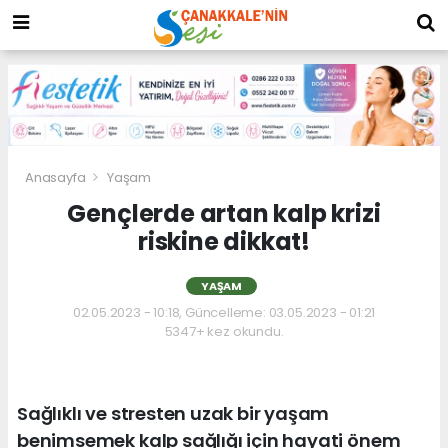
Anasayfa
Yaşam
Gençlerde artan kalp krizi
riskine dikkat!
YAŞAM
02.05.2023 - 10:18, Güncelleme: 03.05.2023 - 01:21
5347+ kez okundu.
Sağlıklı ve stresten uzak bir yaşam
benimsemek kalp sağlığı için hayati önem