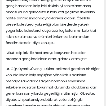
genç hastaların kalp krizi riskinin iyi tanımlanmamış
olması ya da gelecekte ki kalp krizi geçirme risklerinin
hafife alınmasından kaynaklanıyor olabilir. Özellikle
ailesel kolesterol yüksekliği olan bireylerde yüksek
yogunluklu kolesterol düşürücü ilaç kullanımı, kalp krizi
riskini azaltması ve ölümleri önlemesi bakımından
önerilmektedir” diye konuştu.
“Akut kalp krizi ile hastaneye başvuran hastalar
arasında genç kadınların oranı giderek artmıştır”
Dr. Öğr. Üyesi Güvenç, “Dikkat edilmesi gereken bir diğer
konuda kadın kalp sağlığına yöneliktir. Kadınların
menapoza kadar östrojen hormonu sayesinde
erkeklere nazaran korunmalı durumda olduklarına dair
genel kanı son yıllarda geçerliliğini yitirmiştir. Obezite,
diyabet, hipertansiyon, böbrek yetersizliği gibi
sorunların kadınlar arasında giderek artması kadın