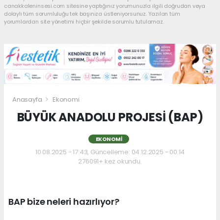
canakkaleninsesi.com sitesine yaptığınız yorumunuzla ilgili doğrudan veya
dolaylı tüm sorumluluğu tek başınıza üstleniyorsunuz. Yazılan tüm
yorumlardan site yönetimi hiçbir şekilde sorumlu tutulamaz.
Anasayfa
Ekonomi
BÜYÜK ANADOLU PROJESİ (BAP)
EKONOMI
10.08.2025 - 17:43, Güncelleme: 04.12.2025 - 00:14
276091+ kez okundu.
BAP bize neleri hazırlıyor?