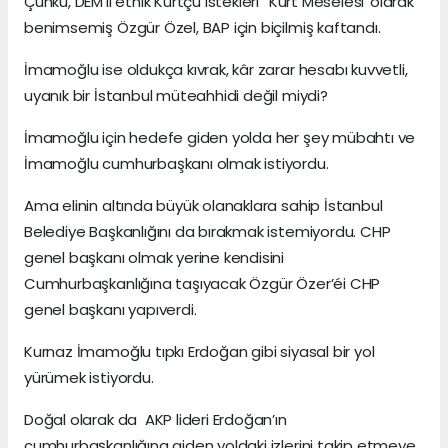
Çünkü, DEM’li etnik Kürtçü istekleri “Kürt Meselesi”olarak
benimsemiş Özgür Özel, BAP için biçilmiş kaftandı.
İmamoğlu ise oldukça kıvrak, kâr zarar hesabı kuvvetli,
uyanık bir İstanbul müteahhidi değil miydi?
İmamoğlu için hedefe giden yolda her şey mübahtı ve
İmamoğlu cumhurbaşkanı olmak istiyordu.
Ama elinin altında büyük olanaklara sahip İstanbul
Belediye Başkanlığını da bırakmak istemiyordu. CHP
genel başkanı olmak yerine kendisini
Cumhurbaşkanlığına taşıyacak Özgür Özer’éi CHP
genel başkanı yapıverdi.
Kurnaz İmamoğlu tıpkı Erdoğan gibi siyasal bir yol
yürümek istiyordu.
Doğal olarak da AKP lideri Erdoğan’ın
cumhurbaşkanlığına giden yoldaki izlerini takip etmeye