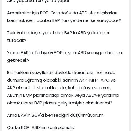
ABD yaparsa Türkiye’de yapar.
Amerikalılar için BOP, Ortadoğu’da ABD ulusal çıkarları
korumak iken acaba BAP Türkiye’de ne işe yarayacak?
Türk vatandaşı siyasetçiler BAP’la ABD’ye kafa mı
tutacak?
Yoksa BAP’la Türkiye’yi BOP’a, yani ABD’ye uygun hale mi
getirecek?
Biz Türklerin yüzyıllardır devletler kuran aklı her halde
dumura uğramış olacak ki, sanırım AKP-MHP-APO ve
AKP eksenli devleti aklı el ele, kafa kafaya vererek,
ABD’nin BOP planına rakip olmak veya ABD’ye yardımcı
olmak üzere BAP planını geliştirmişler olabilirler mi?
Ama BAP'ın BOP'a benzediğini düşünmüyorum.
Çünkü BOP, ABD’nin kanlı planıdır.