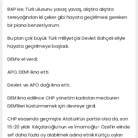
BAP ise; Türk ulusunu yavaş yavaş, alıştıra alıştıra
tereyağından kıl çeker gibi hayata geçirilmesi gereken
bir plana benzetiyorum.
Bu plan çok büyük Türk milliyetçisi Devlet Bahçeli eliyle
hayata geçirilmeye başladı.
DEM’e el verdi.
APO, DEM’i ikna etti.
Devlet ve APO dağı ikna etti.
DEM ikna edilince CHP yönetim kadroları mecburen
DEM’lileri küstürmemek için devreye girdi.
CHP esasında geçmişte Atatürk’ün partisi olsa da, son
15-20 yıldır Kılıçdaroğlu’nun ve İmamoğlu- Özel’in elinde
sırf daha fazla oy alabilmek adına etnik Kürtçü oyları