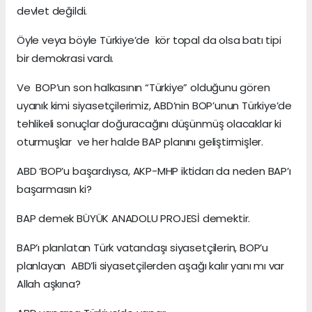
devlet değildi.
Öyle veya böyle Türkiye’de kör topal da olsa batı tipi
bir demokrasi vardı.
Ve BOP’un son halkasının “Türkiye” olduğunu gören
uyanık kimi siyasetçilerimiz, ABD’nin BOP’unun Türkiye’de
tehlikeli sonuçlar doğuracağını düşünmüş olacaklar ki
oturmuşlar ve her halde BAP planını geliştirmişler.
ABD ‘BOP’u başardıysa, AKP-MHP iktidarı da neden BAP’ı
başarmasın ki?
BAP demek BÜYÜK ANADOLU PROJESİ demektir.
BAP’ı planlatan Türk vatandaşı siyasetçilerin, BOP’u
planlayan ABD’li siyasetçilerden aşağı kalır yanı mı var
Allah aşkına?