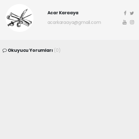
Acar Karaaya
acarkaraaya@gmail.com
Okuyucu Yorumları
(0)
Gönder
Yorum yazarak Topluluk Kuralları’nı kabul etmiş bulunuyor ve
canakkaleninsesi.com sitesine yaptığınız yorumunuzla ilgili doğrudan veya
dolaylı tüm sorumluluğu tek başınıza üstleniyorsunuz. Yazılan tüm
yorumlardan site yönetimi hiçbir şekilde sorumlu tutulamaz.