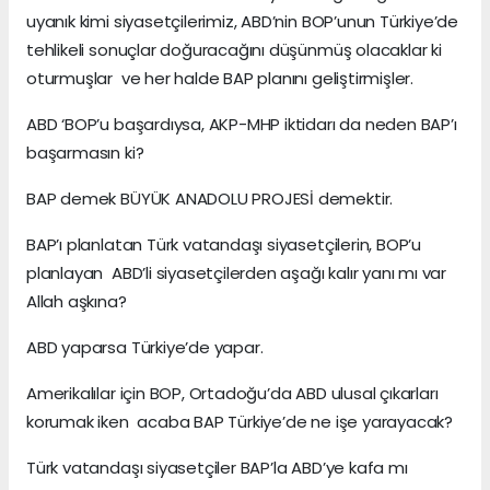
uyanık kimi siyasetçilerimiz, ABD’nin BOP’unun Türkiye’de
tehlikeli sonuçlar doğuracağını düşünmüş olacaklar ki
oturmuşlar ve her halde BAP planını geliştirmişler.
ABD ‘BOP’u başardıysa, AKP-MHP iktidarı da neden BAP’ı
başarmasın ki?
BAP demek BÜYÜK ANADOLU PROJESİ demektir.
BAP’ı planlatan Türk vatandaşı siyasetçilerin, BOP’u
planlayan ABD’li siyasetçilerden aşağı kalır yanı mı var
Allah aşkına?
ABD yaparsa Türkiye’de yapar.
Amerikalılar için BOP, Ortadoğu’da ABD ulusal çıkarları
korumak iken acaba BAP Türkiye’de ne işe yarayacak?
Türk vatandaşı siyasetçiler BAP’la ABD’ye kafa mı