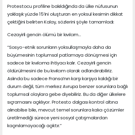
Protestocu profiline bakıldığında da ülke nüfusunun
yaklaşık yüzde 15’ini oluşturan en yoksul kesimin dikkat
çektiğini belirten Kalay, sözlerini şöyle tamamladı:
Cezayirli gencin ölümü bir kıvılcım…
“Sosyo-etnik sorunların yoksullaşmayla daha da
büyümesinin toplumsal patlamaya dönüşmesi için
sadece bir kıvılcıma ihtiyacı kalır. Cezayirli gencin
öldürülmesini de bu kıvılcım olarak adlandırabiliriz.
Aslında bu sadece Fransa’nın karşı karşıya kaldığı bir
durum değil, tüm merkez Avrupa benzer sorunlara bağlı
toplumsal olaylara gebe diyebiliriz. Bu da diğer ülkelere
sıçramasını açıklıyor. Protesto dalgası kontrol altına
alınabilse bile, mevcut temel sorunlara kalıcı çözümler
üretilmediği sürece yeni sosyal çatışmalardan
kaçınılamayacağı açıktır.”