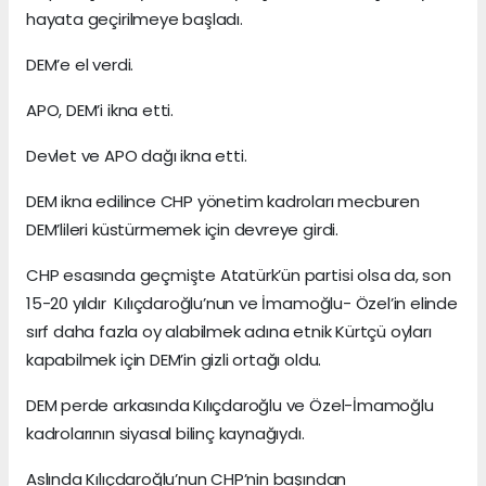
hayata geçirilmeye başladı.
DEM’e el verdi.
APO, DEM’i ikna etti.
Devlet ve APO dağı ikna etti.
DEM ikna edilince CHP yönetim kadroları mecburen
DEM’lileri küstürmemek için devreye girdi.
CHP esasında geçmişte Atatürk’ün partisi olsa da, son
15-20 yıldır Kılıçdaroğlu’nun ve İmamoğlu- Özel’in elinde
sırf daha fazla oy alabilmek adına etnik Kürtçü oyları
kapabilmek için DEM’in gizli ortağı oldu.
DEM perde arkasında Kılıçdaroğlu ve Özel-İmamoğlu
kadrolarının siyasal bilinç kaynağıydı.
Aslında Kılıçdaroğlu’nun CHP’nin başından