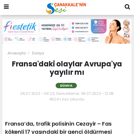
Anasayfa
Dünya
Fransa'daki olaylar Avrupa'ya
yayılır mı
DÜNYA
06.07.2023 - 09:23, Güncelleme: 06.07.2023 - 12:08
4624+ kez okundu.
Fransa’da, trafik polisinin Cezayir – Fas
kökenli 17 yaşındaki bir genci öldürmesi