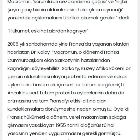
Macron’un, ‘sorumluları cezalandırma çağrısı’ ve ‘hiçbir
şeyin genç birinin öldürülmesini haklı çıkarmayacağı’
yönündeki açıklamalarını titizlikle okumak gerekir.” dedi.
“Hükümet eski hatalardan kaçınıyor”
2005 yılı sonbaharında yine Fransa’da yaşanan olayları
hatırlatan Dr. Kalay, “Macron’un, o dönemki Fransa
Cumhurbaşkanı olan Sarkozy’nin hatalarından
kaçındığını söyleyebiliriz. Sarkozy, Kuzey Afrika kökenli bir
gencin öldürülmesi olayını protesto edenleri ve sokak
eylemlerini bastırmak için sert bir tutum sergilemişti.
Ancak bu sert tutum protesto eylemlerinin daha da
artmasına ve tüm Fransa’yı etkisi altına alan
kundaklamalara dönüşmesine neden olmuştu. Öyle ki;
Fransız hükümeti o dönem, yerel makamların sokağa
çıkmasını yasaklayan 1955 tarihli olağanüstü hal
yasasının yeniden uygulanmasını gerekli görmüştü.