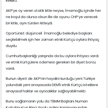
keklikti.
AKP’ye oy veren statik kitle neyse, İmamoğlu içinde her
ne koşul da olursa olsun ille de oyunu CHP’ye verecek
bir kitle, aynı türden kitleydi.
Oportünist düşünceli İmamoğlu belediye başkanı
seçilebilmek için her zaman etnik Kürtçü oylara ihtiyaç
duydu.
Cumhurbaşkanlığı yarışında da bu oylara ihtiyacı vardı
ve etnik Kürtçülere ödemesi gereken bir diyet borcu
vardı.
Bunun diyeti de AKP’nin hayalini kurduğu yeni Türkiye
yolundaki yeni anayasada DEM’li etnik Kürtçü isteklere
anayasal haklar ve ayrıcalıklar sağlayabilmekti.
Bunu sağlamanın yolu da TBMM Başkanı Numan
Kurtulmuş’un ikinci Apolu açılım komisyonundan