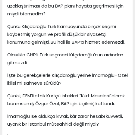
uzaklaştırılması da bu BAP planı hayata geçrilmesi için
miydi bilemedim?
Çünkü Kılıçdaroğlu Türk Kamuoyunda birçok seçimi
kaybetmiş yorgun ve profili düşük bir siyasetçi
konumuna gelmişti. BU hali ile BAP’a hizmet edemezdi.
Olasılıkla CHP’li Türk seçmeni Kılıçdaroğlu’nun ardından
gitmezdi.
İşte bu gerekçelerle Kılıçdaroğlu yerine İmamoğlu- Özel
ikilisi mi sahneye sürüldü?
Çünkü, DEM’li etnik Kürtçü istekleri “Kürt Meselesi”olarak
benimsemiş Özgür Özel, BAP için biçilmiş kaftandı.
İmamoğlu ise oldukça kıvrak, kâr zarar hesabı kuvvetli,
uyanık bir İstanbul müteahhidi değil miydi?