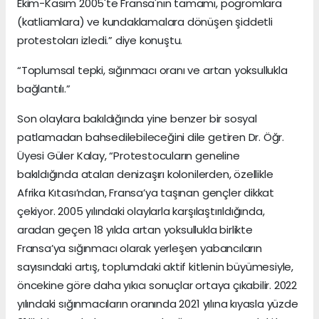
Ekim-Kasım 2005'te Fransa'nın tamamı, pogromlara
(katliamlara) ve kundaklamalara dönüşen şiddetli
protestoları izledi.” diye konuştu.
“Toplumsal tepki, sığınmacı oranı ve artan yoksullukla
bağlantılı.”
Son olaylara bakıldığında yine benzer bir sosyal
patlamadan bahsedilebileceğini dile getiren Dr. Öğr.
Üyesi Güler Kalay, “Protestocuların geneline
bakıldığında ataları denizaşırı kolonilerden, özellikle
Afrika Kıtası’ndan, Fransa’ya taşınan gençler dikkat
çekiyor. 2005 yılındaki olaylarla karşılaştırıldığında,
aradan geçen 18 yılda artan yoksullukla birlikte
Fransa’ya sığınmacı olarak yerleşen yabancıların
sayısındaki artış, toplumdaki aktif kitlenin büyümesiyle,
öncekine göre daha yıkıcı sonuçlar ortaya çıkabilir. 2022
yılındaki sığınmacıların oranında 2021 yılına kıyasla yüzde