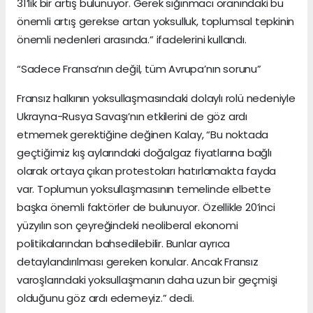
31’lik bir artış bulunuyor. Gerek sığınmacı oranındaki bu
önemli artış gerekse artan yoksulluk, toplumsal tepkinin
önemli nedenleri arasında.” ifadelerini kullandı.
“Sadece Fransa’nın değil, tüm Avrupa’nın sorunu”
Fransız halkının yoksullaşmasındaki dolaylı rolü nedeniyle
Ukrayna-Rusya Savaşı’nın etkilerini de göz ardı
etmemek gerektiğine değinen Kalay, “Bu noktada
geçtiğimiz kış aylarındaki doğalgaz fiyatlarına bağlı
olarak ortaya çıkan protestoları hatırlamakta fayda
var. Toplumun yoksullaşmasının temelinde elbette
başka önemli faktörler de bulunuyor. Özellikle 20’inci
yüzyılın son çeyreğindeki neoliberal ekonomi
politikalarından bahsedilebilir. Bunlar ayrıca
detaylandırılması gereken konular. Ancak Fransız
varoşlarındaki yoksullaşmanın daha uzun bir geçmişi
olduğunu göz ardı edemeyiz.” dedi.