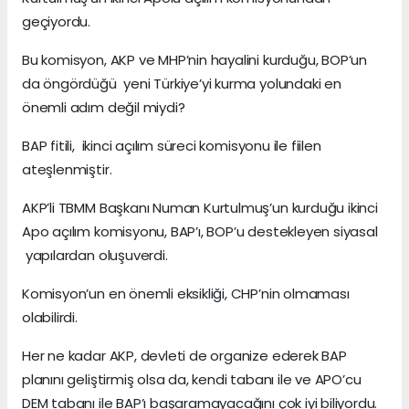
geçiyordu.
Bu komisyon, AKP ve MHP’nin hayalini kurduğu, BOP’un
da öngördüğü yeni Türkiye’yi kurma yolundaki en
önemli adım değil miydi?
BAP fitili, ikinci açılım süreci komisyonu ile fiilen
ateşlenmiştir.
AKP’li TBMM Başkanı Numan Kurtulmuş’un kurduğu ikinci
Apo açılım komisyonu, BAP’ı, BOP’u destekleyen siyasal
yapılardan oluşuverdi.
Komisyon’un en önemli eksikliği, CHP’nin olmaması
olabilirdi.
Her ne kadar AKP, devleti de organize ederek BAP
planını geliştirmiş olsa da, kendi tabanı ile ve APO’cu
DEM tabanı ile BAP’ı başaramayacağını çok iyi biliyordu.