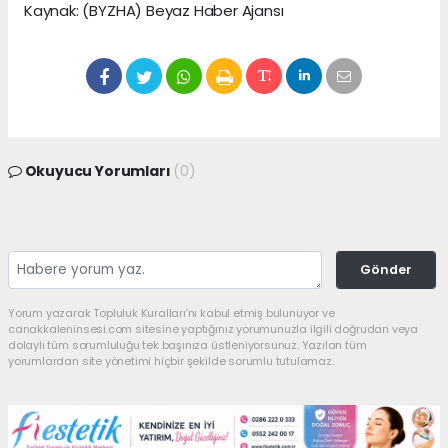
Kaynak: (BYZHA) Beyaz Haber Ajansı
Okuyucu Yorumları
(0)
Gönder
Yorum yazarak Topluluk Kuralları’nı kabul etmiş bulunuyor ve
canakkaleninsesi.com sitesine yaptığınız yorumunuzla ilgili doğrudan veya
dolaylı tüm sorumluluğu tek başınıza üstleniyorsunuz. Yazılan tüm
yorumlardan site yönetimi hiçbir şekilde sorumlu tutulamaz.