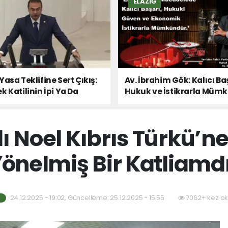
ELAZIĞ
Yasa Teklifine Sert Çıkış:
Av. İbrahim Gök: Kalıcı Ba
k Katilinin İpi Ya Da
Hukuk ve İstikrarla Müm
 Sesi!
nlı Noel Kıbrıs Türkü’n
önelmiş Bir Katliamd
24.12.2025 - 19:02, Güncelleme: 25.12.2025 - 15:55
7062+ kez ok