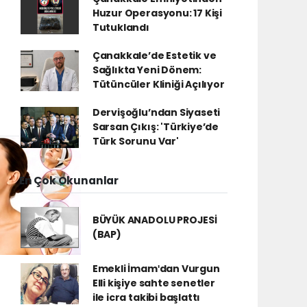
Huzur Operasyonu: 17 Kişi
Tutuklandı
Çanakkale’de Estetik ve
Sağlıkta Yeni Dönem:
Tütüncüler Kliniği Açılıyor
Dervişoğlu’ndan Siyaseti
Sarsan Çıkış: 'Türkiye’de
Türk Sorunu Var'
En Çok Okunanlar
BÜYÜK ANADOLU PROJESİ
(BAP)
Emekli İmamʹdan Vurgun
Elli kişiye sahte senetler
ile icra takibi başlattı