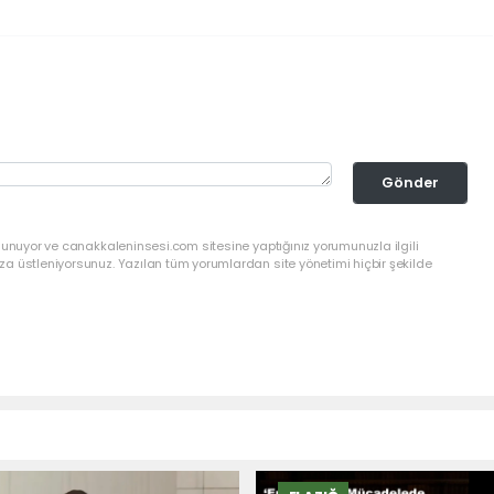
Gönder
lunuyor ve canakkaleninsesi.com sitesine yaptığınız yorumunuzla ilgili
a üstleniyorsunuz. Yazılan tüm yorumlardan site yönetimi hiçbir şekilde