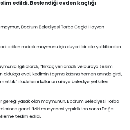
lim edildi. Beslendiği evden kaçtığı
an maymun, Bodrum Belediyesi Torba Geçici Hayvan
rk edilen makak maymunu için duyarlı bir aile yetkililerden
unla ilgili olarak, “Birkaç yeri aradık ve buraya teslim
n oldukça evcil, kedimin taşıma kabına hemen anında girdi,
m ettik.” ifadelerini kullanan aileye belediye yetkilileri
lar gereği yasak olan maymunun, Bodrum Belediyesi Torba
mlerince genel fiziki muayenesi yapıldıktan sonra Doğa
lerine teslim edildi.