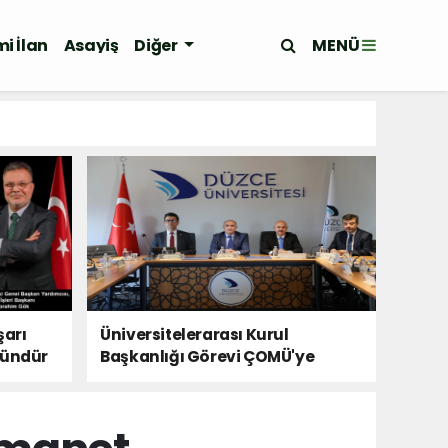
MENÜ
i İlan
Asayiş
Diğer
şarı
Üniversitelerarası Kurul
kündür
Başkanlığı Görevi ÇOMÜ'ye
Devredildi