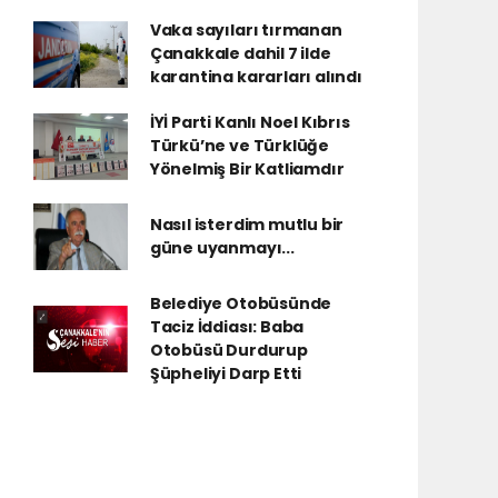
Vaka sayıları tırmanan
Çanakkale dahil 7 ilde
karantina kararları alındı
İYİ Parti Kanlı Noel Kıbrıs
Türkü’ne ve Türklüğe
Yönelmiş Bir Katliamdır
Nasıl isterdim mutlu bir
güne uyanmayı...
Belediye Otobüsünde
Taciz İddiası: Baba
Otobüsü Durdurup
Şüpheliyi Darp Etti