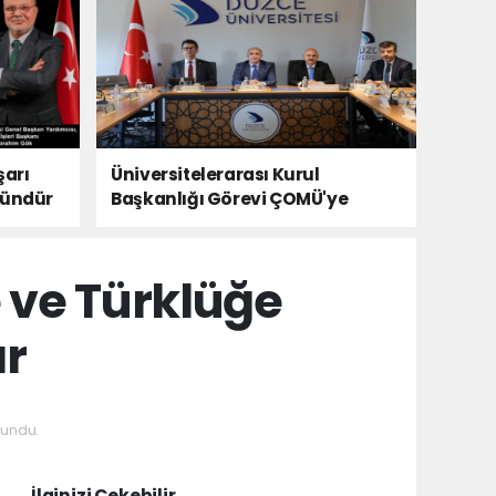
şarı
Üniversitelerarası Kurul
kündür
Başkanlığı Görevi ÇOMÜ'ye
Devredildi
e ve Türklüğe
ır
undu.
İlginizi Çekebilir