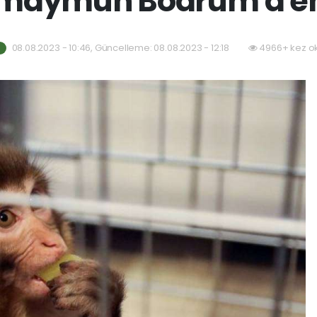
i maymun Bodrum'a 
08.08.2023 - 10:46, Güncelleme: 08.08.2023 - 12:18
4966+ kez o