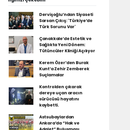
Dervişoğlu’ndan Siyaseti
Sarsan Çıkış: 'Türkiye’de
Türk Sorunu Var'
Çanakkale’de Estetik ve
Sağlıkta Yeni Dönem:
Tütüncüler Kliniği Açılıyor
Kerem Özer’den Burak
Kunt’a Zehir Zemberek
Suçlamalar
Kontrolden çıkarak
dereye uçan aracın
sürücüsü hayatını
kaybetti.
Astsubaylardan
Ankara’da “Hak ve
Adalet” Buluşması