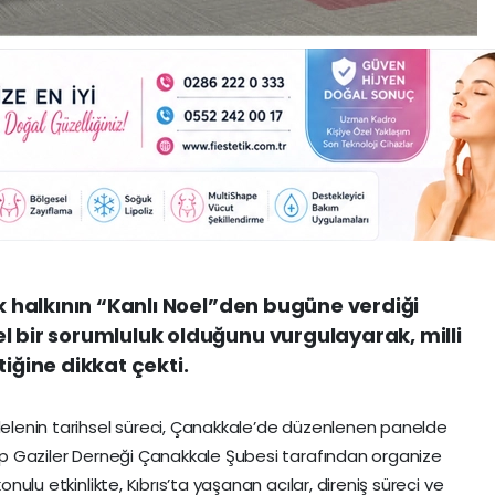
rk halkının “Kanlı Noel”den bugüne verdiği
l bir sorumluluk olduğunu vurgulayarak, milli
tiğine dikkat çekti.
adelenin tarihsel süreci, Çanakkale’de düzenlenen panelde
arip Gaziler Derneği Çanakkale Şubesi tarafından organize
konulu etkinlikte, Kıbrıs’ta yaşanan acılar, direniş süreci ve