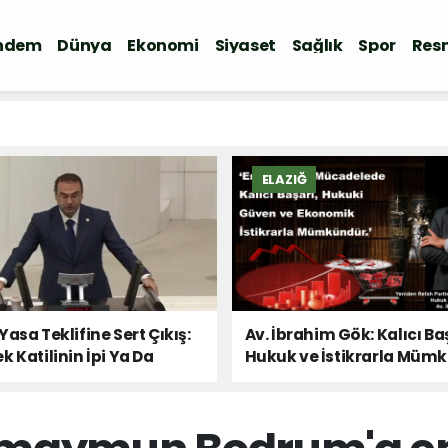
ndem
Dünya
Ekonomi
Siyaset
Sağlık
Spor
Resm
ELAZIĞ
Yasa Teklifine Sert Çıkış:
Av. İbrahim Gök: Kalıcı Ba
k Katilinin İpi Ya Da
Hukuk ve İstikrarla Müm
 Sesi!