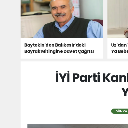
Baytekin'den Balıkesir'deki
Uz'dan 
Bayrak Mitingine Davet Çağrısı
Ya Bebe
Milletin
İYİ Parti Ka
Y
DÜNYA