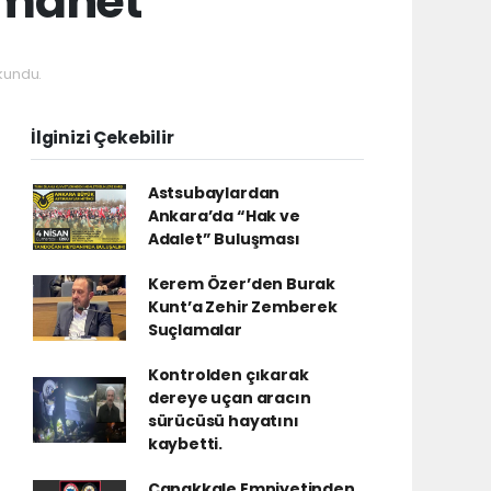
emanet
kundu.
İlginizi Çekebilir
Astsubaylardan
Ankara’da “Hak ve
Adalet” Buluşması
Kerem Özer’den Burak
Kunt’a Zehir Zemberek
Suçlamalar
Kontrolden çıkarak
dereye uçan aracın
sürücüsü hayatını
kaybetti.
Çanakkale Emniyetinden