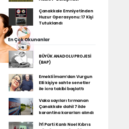
Çanakkale Emniyetinden
Huzur Operasyonu: 17 Kişi
Tutuklandı
En Çok Okunanlar
BÜYÜK ANADOLU PROJESİ
(BAP)
Emekli İmamʹdan Vurgun
Elli kişiye sahte senetler
ile icra takibi başlattı
Vaka sayıları tırmanan
Çanakkale dahil 7 ilde
karantina kararları alındı
İYİ Parti Kanlı Noel Kıbrıs