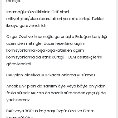
rol biçti.
İmamoğlu-Özel ikilisinin CHP’si;sol
milliyetçileri/ulusalcıları, laikleri yani Atatürkçü Türkleri
iknaya görevlendirildi.
Özgür Özel ve İmamoğlu görünüşte Erdoğan karşıtlığı
üzerinden mitingler düzenlese ikinci açılım
komisyonlarına koşa koşa katılırken açılım
komisyonlarına da etnik Kürtçü - DEM destekçilerini
görevlendirdi.
BAP planı olasılıkla BOP kadar onlarca yıl sürmez.
Ancak BAP planı da sanırım öyle veya böyle on yıldan
fazla süredir AKP’nin ön hazırlık sürecinden geçtiği de
yadsınamaz.
BAP veya BOP’un koç başı Özgür Özel ve Ekrem
İmamoğlu’dur.