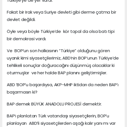
Türkiye'ye de yer vardı.
Fakat bir Irak veya Suriye devleti gibi derme çatma bir
devlet değildi.
Öyle veya böyle Türkiye’de kör topal da olsa batı tipi
bir demokrasi vardı.
Ve BOP’un son halkasının “Türkiye” olduğunu gören
uyanık kimi siyasetçilerimiz, ABD’nin BOP’unun Türkiye’de
tehlikeli sonuçlar doğuracağını düşünmüş olacaklar ki
oturmuşlar ve her halde BAP planını geliştirmişler.
ABD ‘BOP’u başardıysa, AKP-MHP iktidarı da neden BAP’ı
başarmasın ki?
BAP demek BÜYÜK ANADOLU PROJESİ demektir.
BAP’ı planlatan Türk vatandaşı siyasetçilerin, BOP’u
planlayan ABD’li siyasetçilerden aşağı kalır yanı mı var