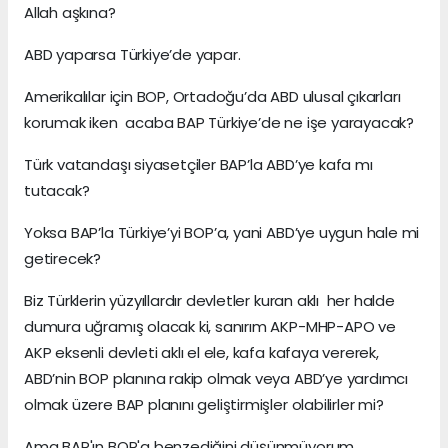
Allah aşkına?
ABD yaparsa Türkiye’de yapar.
Amerikalılar için BOP, Ortadoğu’da ABD ulusal çıkarları
korumak iken acaba BAP Türkiye’de ne işe yarayacak?
Türk vatandaşı siyasetçiler BAP’la ABD’ye kafa mı
tutacak?
Yoksa BAP’la Türkiye’yi BOP’a, yani ABD’ye uygun hale mi
getirecek?
Biz Türklerin yüzyıllardır devletler kuran aklı her halde
dumura uğramış olacak ki, sanırım AKP-MHP-APO ve
AKP eksenli devleti aklı el ele, kafa kafaya vererek,
ABD’nin BOP planına rakip olmak veya ABD’ye yardımcı
olmak üzere BAP planını geliştirmişler olabilirler mi?
Ama BAP'ın BOP'a benzediğini düşünmüyorum.