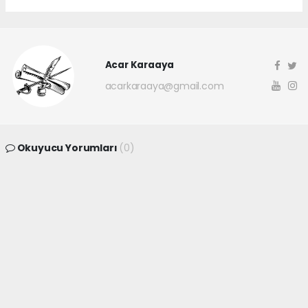
Acar Karaaya
acarkaraaya@gmail.com
Okuyucu Yorumları
(0)
Gönder
Yorum yazarak Topluluk Kuralları’nı kabul etmiş bulunuyor ve
canakkaleninsesi.com sitesine yaptığınız yorumunuzla ilgili doğrudan veya
dolaylı tüm sorumluluğu tek başınıza üstleniyorsunuz. Yazılan tüm
yorumlardan site yönetimi hiçbir şekilde sorumlu tutulamaz.