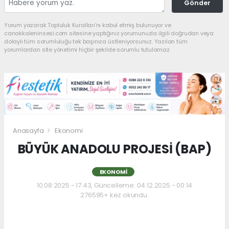
Gönder
Yorum yazarak Topluluk Kuralları’nı kabul etmiş bulunuyor ve
canakkaleninsesi.com sitesine yaptığınız yorumunuzla ilgili doğrudan veya
dolaylı tüm sorumluluğu tek başınıza üstleniyorsunuz. Yazılan tüm
yorumlardan site yönetimi hiçbir şekilde sorumlu tutulamaz.
Anasayfa
Ekonomi
BÜYÜK ANADOLU PROJESİ (BAP)
EKONOMI
10.08.2025 - 17:43, Güncelleme: 04.12.2025 - 00:14
276595+ kez okundu.