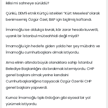
ikilisi mi sahneye sürüldü?
Çünkü, DEM’li etnik Kürtçü istekleri “Kürt Meselesi”olarak
benimsemiş Özgür Özel, BAP için biçilmiş kaftandı.
İmamoğlu ise oldukça kıvrak, kâr zarar hesabı kuvvetli,
uyanık bir İstanbul müteahhidi değil miydi?
İmamoğlu için hedefe giden yolda her şey mübahtı ve
İmamoğlu cumhurbaşkanı olmak istiyordu.
Ama elinin altında büyük olanaklara sahip İstanbul
Belediye Başkanlığını da bırakmak istemiyordu. CHP
genel başkanı olmak yerine kendisini
Cumhurbaşkanlığına taşıyacak Özgür Özer’éi CHP
genel başkanı yapıverdi.
Kurnaz İmamoğlu tıpkı Erdoğan gibi siyasal bir yol
yürümek istiyordu.