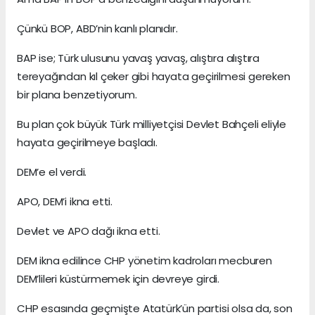
Çünkü BOP, ABD’nin kanlı planıdır.
BAP ise; Türk ulusunu yavaş yavaş, alıştıra alıştıra
tereyağından kıl çeker gibi hayata geçirilmesi gereken
bir plana benzetiyorum.
Bu plan çok büyük Türk milliyetçisi Devlet Bahçeli eliyle
hayata geçirilmeye başladı.
DEM’e el verdi.
APO, DEM’i ikna etti.
Devlet ve APO dağı ikna etti.
DEM ikna edilince CHP yönetim kadroları mecburen
DEM’lileri küstürmemek için devreye girdi.
CHP esasında geçmişte Atatürk’ün partisi olsa da, son