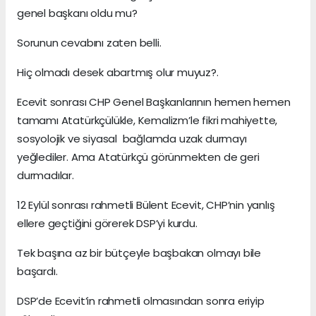
genel başkanı oldu mu?
Sorunun cevabını zaten belli.
Hiç olmadı desek abartmış olur muyuz?.
Ecevit sonrası CHP Genel Başkanlarının hemen hemen
tamamı Atatürkçülükle, Kemalizm’le fikri mahiyette,
sosyolojik ve siyasal bağlamda uzak durmayı
yeğlediler. Ama Atatürkçü görünmekten de geri
durmadılar.
12 Eylül sonrası rahmetli Bülent Ecevit, CHP’nin yanlış
ellere geçtiğini görerek DSP’yi kurdu.
Tek başına az bir bütçeyle başbakan olmayı bile
başardı.
DSP’de Ecevit’in rahmetli olmasından sonra eriyip