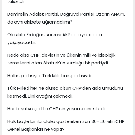
tükendi.
Demirel’in Adalet Partisi, Doğruyol Partisi, Özal’ın ANAP’ı,
da aynı akıbete uğramadı mı?
Olasılıkla Erdoğan sonrası AKP’de aynı kaderi
yaşayacaktır.
Nede olsa CHP, devletin ve ülkenin milli ve ideolojik
temellerini atan Atatürk’ün kurduğu bir partiydi.
Halkın partisiydi. Türk Milletinin partisiydi.
Türk Milleti her ne olursa olsun CHP’den asla umudunu
kesmedi. Elini ayağını çekmedi.
Her koşul ve şartta CHP’nin yaşamasını istedi.
Halk böyle bir ilgi alaka gösterirken son 30- 40 yılın CHP
Genel Başkanları ne yaptı?