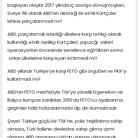
başlayan olaylar 2017 yılında iç savaşa dönüşmüşken,
Suriye fiili olarak ABD’nin desteği ile etnik Kürtçüler
lehine parçalanmadı mı?
ABD, parçalamak istediği ülkelere karşı tetikçi olarak
kullandığı etnik ayrılıkçı Kürtçüleri, yapacğı askeri
operasyonları öncesinde senelerce eğittikten sonra
onları ülkelerine karşı isyan ettirmedi mi?
ABD yıllardır Türkiye’ye karşı FETÖ gibi örgütleri ve PKK’yı
kullanmadı mı?
ABD’nin FETÖ marifetiyle TSK’ya yönelik Ergenekon ve
Balyoz kumpas saldırıları, 2016’da FETÖ’cü ayaklanma
girişimler hâlâ hafızalarımızda dip diri durmaktadır.
Şayet Türkiye güçlü bir TSK’ne, polis teşkilatına sahip
olmasa, Türk halkının devletine sahip çıkma azmi
olmasa ABD amacına çoktan ulaşmış olmayacak