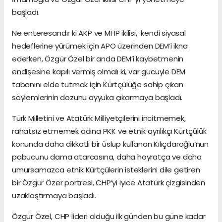
başladı.
Ne enteresandır ki AKP ve MHP ikilisi, kendi siyasal
hedeflerine yürümek için APO üzerinden DEM’i ikna
ederken, Özgür Özel bir anda DEM’i kaybetmenin
endişesine kapılı vermiş olmalı ki, var gücüyle DEM
tabanını elde tutmak için Kürtçülüğe sahip çıkan
söylemlerinin dozunu ayyuka çıkarmaya başladı.
Türk Milletini ve Atatürk Milliyetçilerini incitmemek,
rahatsız etmemek adına PKK ve etnik ayrılıkçı Kürtçülük
konunda daha dikkatli bir üslup kullanan Kılıçdaroğlu’nun
pabucunu dama atarcasına, daha hoyratça ve daha
umursamazca etnik Kürtçülerin isteklerini dile getiren
bir Özgür Özer portresi, CHP’yi iyice Atatürk çizgisinden
uzaklaştırmaya başladı.
Özgür Özel, CHP lideri olduğu ilk günden bu güne kadar