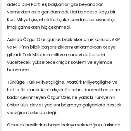
adeta DEM Parti eş başkanları gibi beyanatlar
vermekten asla geri durmadı. Hatta adeta koyu bir
Kürt Milliyetçisi, etnik Kürtçülük sevdalısı bir siyasetçi
imajı çizmekten hiç çekinmedi.
Aslında Özgür Özel günlük bildik ekonomik konular, AKP
ve MHP'nin bildik başarısızlıklarını anlatmaktan öteye
gitmdi. Türk Milletinin milli ve manevi değerlerini
yüceltecek, yükseltecek hiçbir söylem ve eylemde
bulunmadı.
Türklüğe, Türk Milliyetçiliğine, Atatürk Milliyetçiliğine ve
hatta fiili olarak Atatürkçülüğe sırtını dönmekten zerre
kadar çekinmeyen Özgür Özel, ne yazık ki Türkiye’nin
üniter ulus devlet yapısını bozmaya çalışanlara destek
verdiğinin farkında değil.
Gelecek nesillerinin başını belaya sokacağının farkında