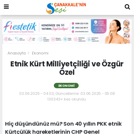
Anasayfa
Ekonomi
Etnik Kürt Milliyetçiliği ve Özgür
Özel
EKONOMI
03.06.2025 - 04:03, Güncelleme: 03.06.2025 - 05:08
130343+ kez okundu.
Hiç düşündünüz mü? Son 40 yıllın PKK etnik
Kürtçülük hareketlerinin CHP Genel