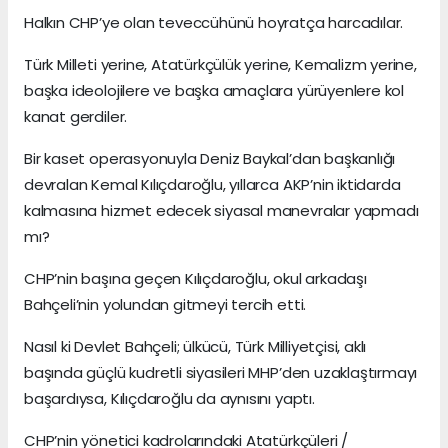
Halkın CHP’ye olan teveccühünü hoyratça harcadılar.
Türk Milleti yerine, Atatürkçülük yerine, Kemalizm yerine,
başka ideolojilere ve başka amaçlara yürüyenlere kol
kanat gerdiler.
Bir kaset operasyonuyla Deniz Baykal’dan başkanlığı
devralan Kemal Kılıçdaroğlu, yıllarca AKP’nin iktidarda
kalmasına hizmet edecek siyasal manevralar yapmadı
mı?
CHP’nin başına geçen Kılıçdaroğlu, okul arkadaşı
Bahçeli’nin yolundan gitmeyi tercih etti.
Nasıl ki Devlet Bahçeli; ülkücü, Türk Milliyetçisi, aklı
başında güçlü kudretli siyasileri MHP’den uzaklaştırmayı
başardıysa, Kılıçdaroğlu da aynısını yaptı.
CHP’nin yönetici kadrolarındaki Atatürkçüleri /