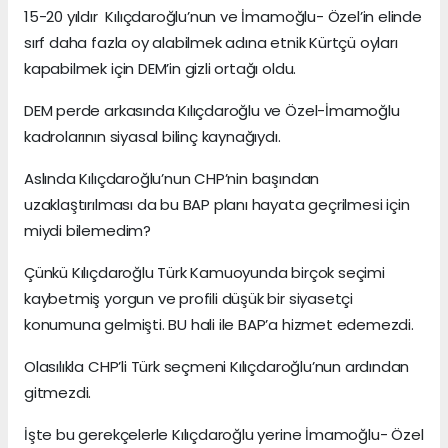
15-20 yıldır Kılıçdaroğlu’nun ve İmamoğlu- Özel’in elinde
sırf daha fazla oy alabilmek adına etnik Kürtçü oyları
kapabilmek için DEM’in gizli ortağı oldu.
DEM perde arkasında Kılıçdaroğlu ve Özel-İmamoğlu
kadrolarının siyasal bilinç kaynağıydı.
Aslında Kılıçdaroğlu’nun CHP’nin başından
uzaklaştırılması da bu BAP planı hayata geçrilmesi için
miydi bilemedim?
Çünkü Kılıçdaroğlu Türk Kamuoyunda birçok seçimi
kaybetmiş yorgun ve profili düşük bir siyasetçi
konumuna gelmişti. BU hali ile BAP’a hizmet edemezdi.
Olasılıkla CHP’li Türk seçmeni Kılıçdaroğlu’nun ardından
gitmezdi.
İşte bu gerekçelerle Kılıçdaroğlu yerine İmamoğlu- Özel