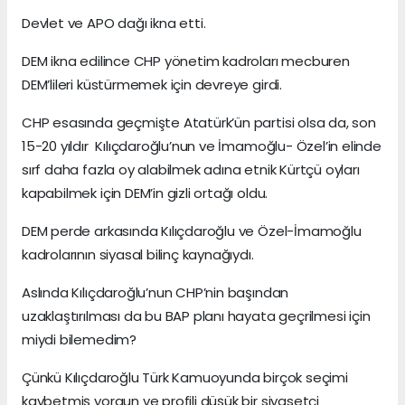
Devlet ve APO dağı ikna etti.
DEM ikna edilince CHP yönetim kadroları mecburen
DEM’lileri küstürmemek için devreye girdi.
CHP esasında geçmişte Atatürk’ün partisi olsa da, son
15-20 yıldır Kılıçdaroğlu’nun ve İmamoğlu- Özel’in elinde
sırf daha fazla oy alabilmek adına etnik Kürtçü oyları
kapabilmek için DEM’in gizli ortağı oldu.
DEM perde arkasında Kılıçdaroğlu ve Özel-İmamoğlu
kadrolarının siyasal bilinç kaynağıydı.
Aslında Kılıçdaroğlu’nun CHP’nin başından
uzaklaştırılması da bu BAP planı hayata geçrilmesi için
miydi bilemedim?
Çünkü Kılıçdaroğlu Türk Kamuoyunda birçok seçimi
kaybetmiş yorgun ve profili düşük bir siyasetçi