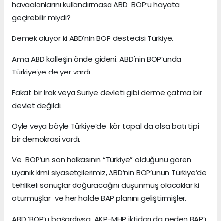
havaalanlarını kullandırmasa ABD BOP’u hayata
geçirebilir miydi?
Demek oluyor ki ABD’nin BOP destecisi Türkiye.
Ama ABD kalleşin önde gideni. ABD'nin BOP’unda
Türkiye'ye de yer vardı.
Fakat bir Irak veya Suriye devleti gibi derme çatma bir
devlet değildi.
Öyle veya böyle Türkiye’de kör topal da olsa batı tipi
bir demokrasi vardı.
Ve BOP’un son halkasının “Türkiye” olduğunu gören
uyanık kimi siyasetçilerimiz, ABD’nin BOP’unun Türkiye’de
tehlikeli sonuçlar doğuracağını düşünmüş olacaklar ki
oturmuşlar ve her halde BAP planını geliştirmişler.
ABD ‘BOP’u başardıysa, AKP-MHP iktidarı da neden BAP’ı