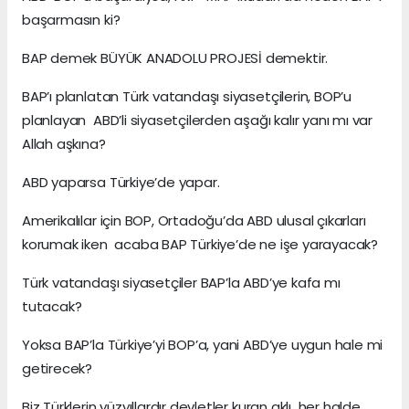
başarmasın ki?
BAP demek BÜYÜK ANADOLU PROJESİ demektir.
BAP’ı planlatan Türk vatandaşı siyasetçilerin, BOP’u
planlayan ABD’li siyasetçilerden aşağı kalır yanı mı var
Allah aşkına?
ABD yaparsa Türkiye’de yapar.
Amerikalılar için BOP, Ortadoğu’da ABD ulusal çıkarları
korumak iken acaba BAP Türkiye’de ne işe yarayacak?
Türk vatandaşı siyasetçiler BAP’la ABD’ye kafa mı
tutacak?
Yoksa BAP’la Türkiye’yi BOP’a, yani ABD’ye uygun hale mi
getirecek?
Biz Türklerin yüzyıllardır devletler kuran aklı her halde