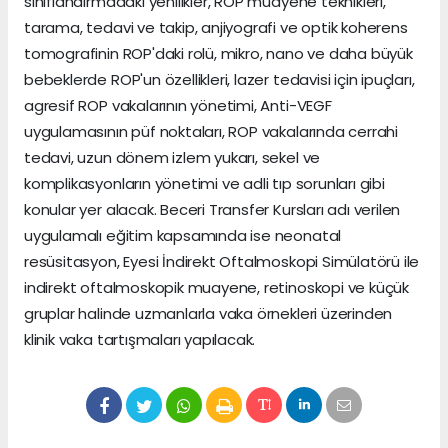
sınıflandırmadaki yenilikler, ROP muayene teknikleri,
tarama, tedavi ve takip, anjiyografi ve optik koherens
tomografinin ROP'daki rolü, mikro, nano ve daha büyük
bebeklerde ROP'un özellikleri, lazer tedavisi için ipuçları,
agresif ROP vakalarının yönetimi, Anti-VEGF
uygulamasının püf noktaları, ROP vakalarında cerrahi
tedavi, uzun dönem izlem yukarı, sekel ve
komplikasyonların yönetimi ve adli tıp sorunları gibi
konular yer alacak. Beceri Transfer Kursları adı verilen
uygulamalı eğitim kapsamında ise neonatal
resüsitasyon, Eyesi İndirekt Oftalmoskopi Simülatörü ile
indirekt oftalmoskopik muayene, retinoskopi ve küçük
gruplar halinde uzmanlarla vaka örnekleri üzerinden
klinik vaka tartışmaları yapılacak.