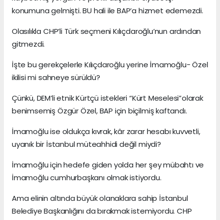
konumuna gelmişti. BU hali ile BAP’a hizmet edemezdi.
Olasılıkla CHP’li Türk seçmeni Kılıçdaroğlu’nun ardından
gitmezdi.
İşte bu gerekçelerle Kılıçdaroğlu yerine İmamoğlu- Özel
ikilisi mi sahneye sürüldü?
Çünkü, DEM’li etnik Kürtçü istekleri “Kürt Meselesi”olarak
benimsemiş Özgür Özel, BAP için biçilmiş kaftandı.
İmamoğlu ise oldukça kıvrak, kâr zarar hesabı kuvvetli,
uyanık bir İstanbul müteahhidi değil miydi?
İmamoğlu için hedefe giden yolda her şey mübahtı ve
İmamoğlu cumhurbaşkanı olmak istiyordu.
Ama elinin altında büyük olanaklara sahip İstanbul
Belediye Başkanlığını da bırakmak istemiyordu. CHP