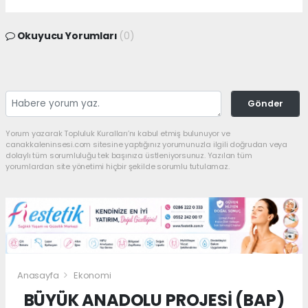
Okuyucu Yorumları
(0)
Gönder
Yorum yazarak Topluluk Kuralları’nı kabul etmiş bulunuyor ve
canakkaleninsesi.com sitesine yaptığınız yorumunuzla ilgili doğrudan veya
dolaylı tüm sorumluluğu tek başınıza üstleniyorsunuz. Yazılan tüm
yorumlardan site yönetimi hiçbir şekilde sorumlu tutulamaz.
Anasayfa
Ekonomi
BÜYÜK ANADOLU PROJESİ (BAP)