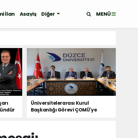
MENÜ
i İlan
Asayiş
Diğer
şarı
Üniversitelerarası Kurul
kündür
Başkanlığı Görevi ÇOMÜ'ye
Devredildi