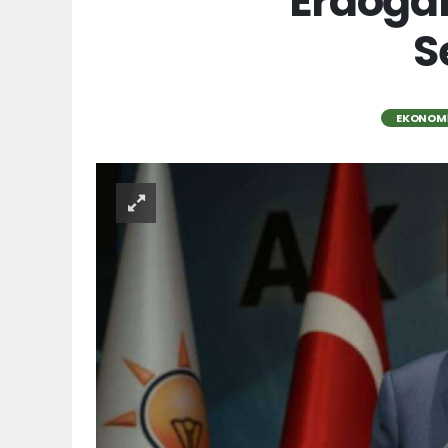
Erdoğan
S
EKONOM