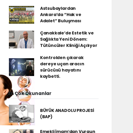
Astsubaylardan
Ankara’da “Hak ve
Adalet” Buluşması
Çanakkale’de Estetik ve
Sağlıkta Yeni Dönem:
Tütüncüler Kliniği Açılıyor
Kontrolden çıkarak
dereye uçan aracın
sürücüsü hayatını
kaybetti.
En Çok Okunanlar
BÜYÜK ANADOLU PROJESİ
(BAP)
Emekli İmamʹdan Vurgun