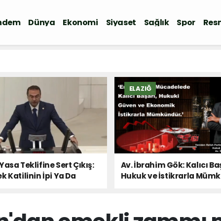
ndem
Dünya
Ekonomi
Siyaset
Sağlık
Spor
Resm
ELAZIĞ
Yasa Teklifine Sert Çıkış:
Av. İbrahim Gök: Kalıcı Ba
k Katilinin İpi Ya Da
Hukuk ve İstikrarla Müm
 Sesi!