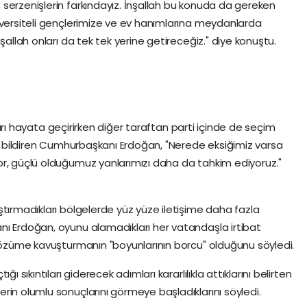
serzenişlerin farkındayız. İnşallah bu konuda da gereken
iversiteli gençlerimize ve ev hanımlarına meydanlarda
şallah onları da tek tek yerine getireceğiz." diye konuştu.
kaları hayata geçirirken diğer taraftan parti içinde de seçim
ını bildiren Cumhurbaşkanı Erdoğan, "Nerede eksiğimiz varsa
or, güçlü olduğumuz yanlarımızı daha da tahkim ediyoruz."
ştırmadıkları bölgelerde yüz yüze iletişime daha fazla
nı Erdoğan, oyunu alamadıkları her vatandaşla irtibat
 çözüme kavuşturmanın "boyunlarının borcu" olduğunu söyledi.
ı sıkıntıları giderecek adımları kararlılıkla attıklarını belirten
rin olumlu sonuçlarını görmeye başladıklarını söyledi.