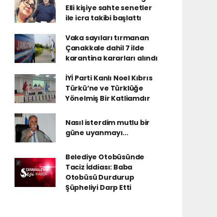
Elli kişiye sahte senetler
ile icra takibi başlattı
Vaka sayıları tırmanan
Çanakkale dahil 7 ilde
karantina kararları alındı
İYİ Parti Kanlı Noel Kıbrıs
Türkü’ne ve Türklüğe
Yönelmiş Bir Katliamdır
Nasıl isterdim mutlu bir
güne uyanmayı...
Belediye Otobüsünde
Taciz İddiası: Baba
Otobüsü Durdurup
Şüpheliyi Darp Etti