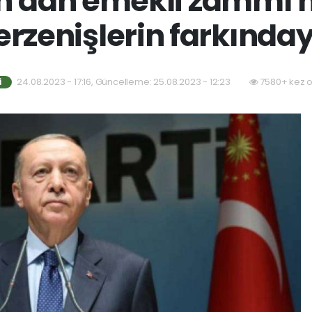
'dan emekli zammı m
erzenişlerin farkınday
24.08.2023 - 17:16, Güncelleme: 25.08.2023 - 12:23
7580+ kez 
I