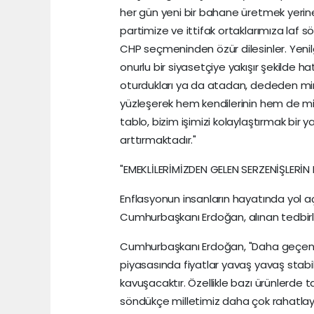
her gün yeni bir bahane üretmek yerine 
partimize ve ittifak ortaklarımıza laf sö
CHP seçmeninden özür dilesinler. Yenilgi
onurlu bir siyasetçiye yakışır şekilde 
oturdukları ya da atadan, dededen mira
yüzleşerek hem kendilerinin hem de mill
tablo, bizim işimizi kolaylaştırmak bir
arttırmaktadır."
"EMEKLİLERİMİZDEN GELEN SERZENİŞLERİN
Enflasyonun insanların hayatında yol açtığ
Cumhurbaşkanı Erdoğan, alınan tedbirle
Cumhurbaşkanı Erdoğan, "Daha geçen a
piyasasında fiyatlar yavaş yavaş stabi
kavuşacaktır. Özellikle bazı ürünlerd
söndükçe milletimiz daha çok rahatlaya