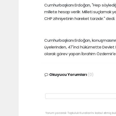
Cumhurbaşkanı Erdoğan, "Hep söylediği
millete hesap verilir. Milleti suçlamak 
CHP zihniyetinin hareket tarzıdır." dedi.
Cumhurbaşkanı Erdoğan, konuşmasının a
üyelerinden, 47'inci hükümette Devlet
olarak görev yapan İbrahim Özdemir'e r
Okuyucu Yorumları
(0)
Yorum yazarak Topluluk Kuralları’nı kabul etmiş bu