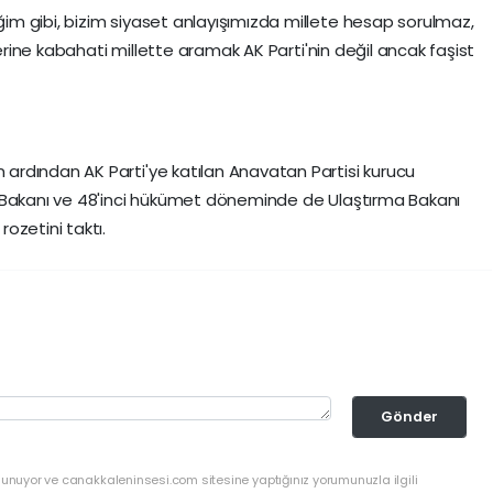
m gibi, bizim siyaset anlayışımızda millete hesap sorulmaz,
yerine kabahati millette aramak AK Parti'nin değil ancak faşist
rdından AK Parti'ye katılan Anavatan Partisi kurucu
 Bakanı ve 48'inci hükümet döneminde de Ulaştırma Bakanı
ozetini taktı.
Gönder
lunuyor ve canakkaleninsesi.com sitesine yaptığınız yorumunuzla ilgili