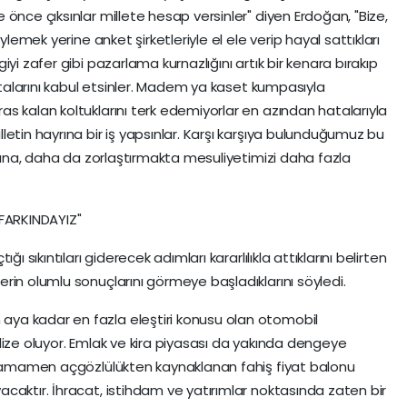
önce çıksınlar millete hesap versinler" diyen Erdoğan, "Bize,
ylemek yerine anket şirketleriyle el ele verip hayal sattıkları
yi zafer gibi pazarlama kurnazlığını artık bir kenara bırakıp
hatalarını kabul etsinler. Madem ya kaset kumpasıyla
s kalan koltuklarını terk edemiyorlar en azından hatalarıyla
etin hayrına bir iş yapsınlar. Karşı karşıya bulunduğumuz bu
 yana, daha da zorlaştırmakta mesuliyetimizi daha fazla
 FARKINDAYIZ"
ı sıkıntıları giderecek adımları kararlılıkla attıklarını belirten
rin olumlu sonuçlarını görmeye başladıklarını söyledi.
ya kadar en fazla eleştiri konusu olan otomobil
lize oluyor. Emlak ve kira piyasası da yakında dengeye
e tamamen açgözlülükten kaynaklanan fahiş fiyat balonu
caktır. İhracat, istihdam ve yatırımlar noktasında zaten bir