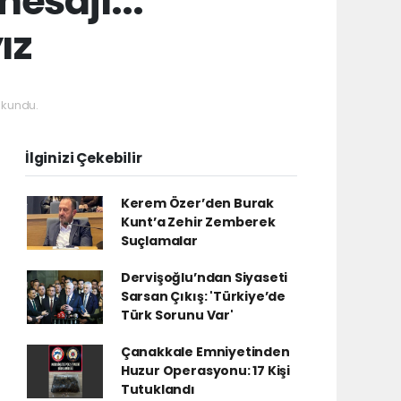
esajı...
ız
okundu.
İlginizi Çekebilir
Kerem Özer’den Burak
Kunt’a Zehir Zemberek
Suçlamalar
Dervişoğlu’ndan Siyaseti
Sarsan Çıkış: 'Türkiye’de
Türk Sorunu Var'
Çanakkale Emniyetinden
Huzur Operasyonu: 17 Kişi
Tutuklandı