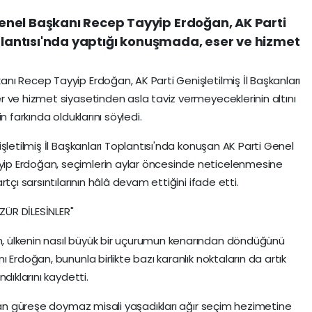
nel Başkanı Recep Tayyip Erdoğan, AK Parti
oplantısı'nda yaptığı konuşmada, eser ve hizmet
ı Recep Tayyip Erdoğan, AK Parti Genişletilmiş İl Başkanları
 ve hizmet siyasetinden asla taviz vermeyeceklerinin altını
n farkında olduklarını söyledi.
şletilmiş İl Başkanları Toplantısı'nda konuşan AK Parti Genel
p Erdoğan, seçimlerin aylar öncesinde neticelenmesine
tçı sarsıntılarının hâlâ devam ettiğini ifade etti.
ÜR DİLESİNLER"
 ülkenin nasıl büyük bir uçurumun kenarından döndüğünü
 Erdoğan, bununla birlikte bazı karanlık noktaların da artık
dıklarını kaydetti.
ivan güreşe doymaz misali yaşadıkları ağır seçim hezimetine