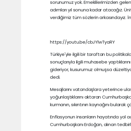
sorunumuz yok. Emeklilerimizden gelen 
adımları yıl sonuna kadar atacağız. Ün
verdiğimiz tüm sözlerin arkasındayız. İn
https://youtu.be/cbJYlwTyaRY
Türkiye'yle ilgili bir taraftan bu politi
sonuçlarıyla ilgili muhasebe yaptıklar
gideriyor, kusurumuz olmuşsa düzeltiy
dedi.
Mesajlarını vatandaşlara yeterince ula
yoğunlaştıklarını aktaran Cumhurbaşka
kurmanın, sıkıntının kaynağını bularak
Enflasyonun insanların hayatında yol açtığ
Cumhurbaşkanı Erdoğan, alınan tedbirle