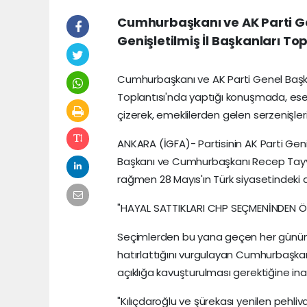
Cumhurbaşkanı ve AK Parti Ge
Genişletilmiş İl Başkanları T
Cumhurbaşkanı ve AK Parti Genel Başkan
Toplantısı'nda yaptığı konuşmada, eser
çizerek, emeklilerden gelen serzenişleri
ANKARA (İGFA)- Partisinin AK Parti Geni
Başkanı ve Cumhurbaşkanı Recep Tayyi
rağmen 28 Mayıs'ın Türk siyasetindeki ar
"HAYAL SATTIKLARI CHP SEÇMENİNDEN ÖZ
Seçimlerden bu yana geçen her günün,
hatırlattığını vurgulayan Cumhurbaşkanı
açıklığa kavuşturulması gerektiğine inan
"Kılıçdaroğlu ve şürekası yenilen pehl