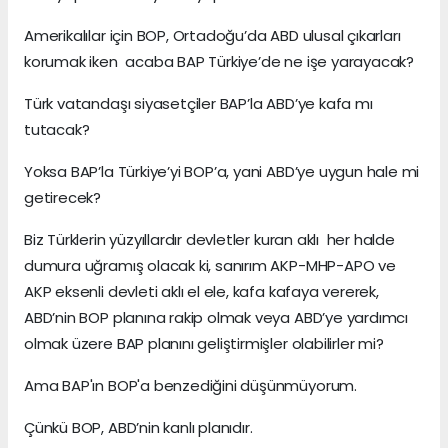
Amerikalılar için BOP, Ortadoğu’da ABD ulusal çıkarları
korumak iken acaba BAP Türkiye’de ne işe yarayacak?
Türk vatandaşı siyasetçiler BAP’la ABD’ye kafa mı
tutacak?
Yoksa BAP’la Türkiye’yi BOP’a, yani ABD’ye uygun hale mi
getirecek?
Biz Türklerin yüzyıllardır devletler kuran aklı her halde
dumura uğramış olacak ki, sanırım AKP-MHP-APO ve
AKP eksenli devleti aklı el ele, kafa kafaya vererek,
ABD’nin BOP planına rakip olmak veya ABD’ye yardımcı
olmak üzere BAP planını geliştirmişler olabilirler mi?
Ama BAP'ın BOP'a benzediğini düşünmüyorum.
Çünkü BOP, ABD’nin kanlı planıdır.