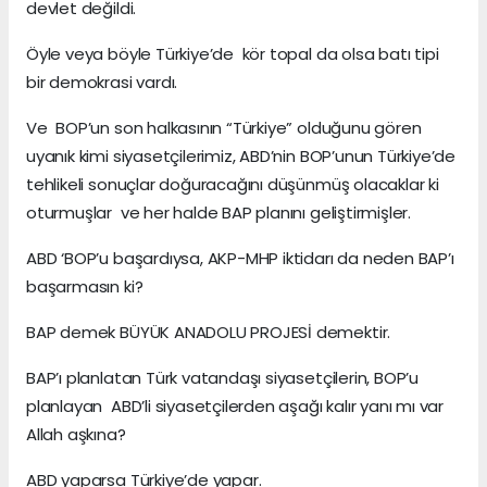
devlet değildi.
Öyle veya böyle Türkiye’de kör topal da olsa batı tipi
bir demokrasi vardı.
Ve BOP’un son halkasının “Türkiye” olduğunu gören
uyanık kimi siyasetçilerimiz, ABD’nin BOP’unun Türkiye’de
tehlikeli sonuçlar doğuracağını düşünmüş olacaklar ki
oturmuşlar ve her halde BAP planını geliştirmişler.
ABD ‘BOP’u başardıysa, AKP-MHP iktidarı da neden BAP’ı
başarmasın ki?
BAP demek BÜYÜK ANADOLU PROJESİ demektir.
BAP’ı planlatan Türk vatandaşı siyasetçilerin, BOP’u
planlayan ABD’li siyasetçilerden aşağı kalır yanı mı var
Allah aşkına?
ABD yaparsa Türkiye’de yapar.