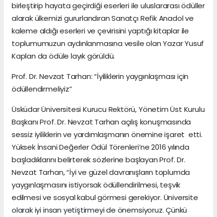
birleştirip hayata geçirdiği eserleri ile uluslararası ödüller
alarak ülkemizi gururlandıran Sanatçı Refik Anadol ve
kaleme aldığı eserleri ve çevirisini yaptığı kitaplar ile
toplumumuzun aydınlanmasına vesile olan Yazar Yusuf
Kaplan da ödüle layık görüldü.
Prof. Dr. Nevzat Tarhan: “İyiliklerin yaygınlaşması için
ödüllendirmeliyiz”
Üsküdar Üniversitesi Kurucu Rektörü, Yönetim Üst Kurulu
Başkanı Prof. Dr. Nevzat Tarhan açılış konuşmasında
sessiz iyiliklerin ve yardımlaşmanın önemine işaret etti.
Yüksek İnsani Değerler Ödül Törenleri’ne 2016 yılında
başladıklarını belirterek sözlerine başlayan Prof. Dr.
Nevzat Tarhan, “İyi ve güzel davranışların toplumda
yaygınlaşmasını istiyorsak ödüllendirilmesi, teşvik
edilmesi ve sosyal kabul görmesi gerekiyor. Üniversite
olarak iyi insan yetiştirmeyi de önemsiyoruz. Çünkü