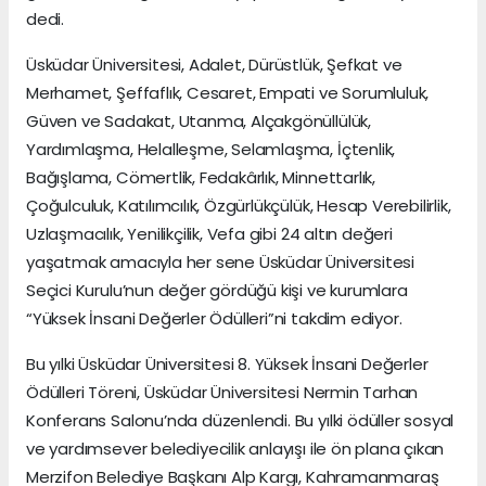
dedi.
Üsküdar Üniversitesi, Adalet, Dürüstlük, Şefkat ve
Merhamet, Şeffaflık, Cesaret, Empati ve Sorumluluk,
Güven ve Sadakat, Utanma, Alçakgönüllülük,
Yardımlaşma, Helalleşme, Selamlaşma, İçtenlik,
Bağışlama, Cömertlik, Fedakârlık, Minnettarlık,
Çoğulculuk, Katılımcılık, Özgürlükçülük, Hesap Verebilirlik,
Uzlaşmacılık, Yenilikçilik, Vefa gibi 24 altın değeri
yaşatmak amacıyla her sene Üsküdar Üniversitesi
Seçici Kurulu’nun değer gördüğü kişi ve kurumlara
“Yüksek İnsani Değerler Ödülleri”ni takdim ediyor.
Bu yılki Üsküdar Üniversitesi 8. Yüksek İnsani Değerler
Ödülleri Töreni, Üsküdar Üniversitesi Nermin Tarhan
Konferans Salonu’nda düzenlendi. Bu yılki ödüller sosyal
ve yardımsever belediyecilik anlayışı ile ön plana çıkan
Merzifon Belediye Başkanı Alp Kargı, Kahramanmaraş