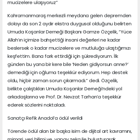
mucizelere ulaşıyoruz”
Kahramanmaraş merkezli meydana gelen depremden
dolayı da son 2 aydır ekstra duygusal olduğunu belirten
Umuda Koşanlar Derneği Başkanı Gamze Özçelik, “Yüce
Allah’ın içimize bahşettiği insani değerleri ne kadar
beslersek o kadar mucizelere ve mutluluğa ulaştığımızı
keşfettim. Bana fark ettirdiği için şükrediyorum. İlk
günden bu yana bir kere bile ‘Neden gidiyorsun anne?’
demediği için oğluma teşekkür ediyorum. Hep destek
oldu, hiçbir zaman sorun çıkarmadı.” dedi. Özçelik,
birlikte çalıştıkları Umuda Koşanlar Derneği’ndeki yol
arkadaşlarına ve Prof. Dr. Nevzat Tarhan’a teşekkür
ederek sözlerini noktaladı.
Sanatçı Refik Anadol’a ödül verildi
Törende ödül alan bir başka isim de dijital art kavramını,
mimari, veri bilimi ve yapay zeka ile buluşturarak