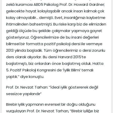
zekâ kuramcısı ABD’li Psikolog Prof. Dr. Howard Gardner;
gelecekte hayat kolaylaşabilir ancak insan kalmak çok
kolay olmayabilir… demişti. Evet, insanlığımızı kaybetme
ihtimalinden bahsetmişti. Bu riske karşı biz de elimizden
geldiği ölçüde bu şekilde çalışmalar yapmaya gayret
gösteriyoruz. Öğrencilerimize de bu insani değerleri
bilimsel bir formatta pozitif psikoloji dersi ile vermeye
2013 yılında başladık. Tüm öğrencilerimiz o dersi zorunlu
ders olarak alıyorlar. Bu dersi Harvard 2015’te
başlatmıştı, biz onlardan önce başlatmış olduk. Hatta
5. Pozitif Psikoloji Kongresini de ‘İyilik Bilimi’ temalı
yaptık.” diye konuştu.
Prof. Dr. Nevzat Tarhan: “İdeal iyilik göstererek değil
sessizce yapılandır”
Birebir iyilik yapmanın evrensel bir doğru olduğunu
vurgulayan Prof. Dr. Nevzat Tarhan, “Birebir iyiliğe biz