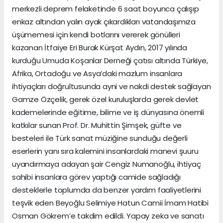
merkezli deprem felaketinde 6 saat boyunca çalışıp
enkaz altından yalın ayak çıkardıkları vatandaşımıza
üşümemesi için kendi botlarını vererek gönülleri
kazanan İtfaiye Eri Burak Kürşat Aydın, 2017 yılında
kurduğu Umuda Koşanlar Derneği çatısı altında Türkiye,
Afrika, Ortadoğu ve Asya’daki mazlum insanlara
ihtiyaçları doğrultusunda ayni ve nakdi destek sağlayan
Gamze Özçelik, gerek özel kuruluşlarda gerek devlet
kademelerinde eğitime, bilime ve iş dünyasına önemli
katkılar sunan Prof. Dr. Muhittin Şimşek, güfte ve
besteleri ile Türk sanat müziğine sunduğu değerli
eserlerin yanı sıra kalemini insanlardaki manevi şuuru
uyandırmaya adayan şair Cengiz Numanoğlu, ihtiyaç
sahibi insanlara görev yaptığı camide sağladığı
desteklerle toplumda da benzer yardım faaliyetlerini
teşvik eden Beyoğlu Selimiye Hatun Camii İmam Hatibi
Osman Gökrem’e takdim edildi. Yapay zeka ve sanatı