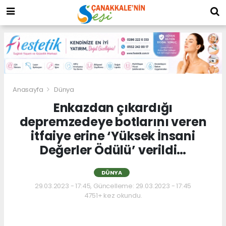
Anasayfa
Dünya
Enkazdan çıkardığı
depremzedeye botlarını veren
itfaiye erine ‘Yüksek İnsani
Değerler Ödülü’ verildi…
DÜNYA
29.03.2023 - 17:45, Güncelleme: 29.03.2023 - 17:45
4751+ kez okundu.