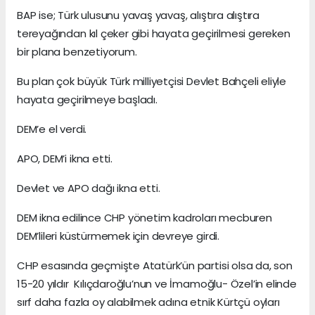
BAP ise; Türk ulusunu yavaş yavaş, alıştıra alıştıra
tereyağından kıl çeker gibi hayata geçirilmesi gereken
bir plana benzetiyorum.
Bu plan çok büyük Türk milliyetçisi Devlet Bahçeli eliyle
hayata geçirilmeye başladı.
DEM’e el verdi.
APO, DEM’i ikna etti.
Devlet ve APO dağı ikna etti.
DEM ikna edilince CHP yönetim kadroları mecburen
DEM’lileri küstürmemek için devreye girdi.
CHP esasında geçmişte Atatürk’ün partisi olsa da, son
15-20 yıldır Kılıçdaroğlu’nun ve İmamoğlu- Özel’in elinde
sırf daha fazla oy alabilmek adına etnik Kürtçü oyları