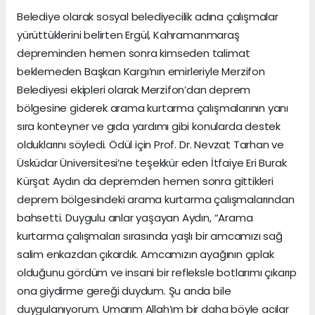
Belediye olarak sosyal belediyecilik adına çalışmalar
yürüttüklerini belirten Ergül, Kahramanmaraş
depreminden hemen sonra kimseden talimat
beklemeden Başkan Kargı’nın emirleriyle Merzifon
Belediyesi ekipleri olarak Merzifon’dan deprem
bölgesine giderek arama kurtarma çalışmalarının yanı
sıra konteyner ve gıda yardımı gibi konularda destek
olduklarını söyledi. Ödül için Prof. Dr. Nevzat Tarhan ve
Üsküdar Üniversitesi’ne teşekkür eden İtfaiye Eri Burak
Kürşat Aydın da depremden hemen sonra gittikleri
deprem bölgesindeki arama kurtarma çalışmalarından
bahsetti. Duygulu anlar yaşayan Aydın, “Arama
kurtarma çalışmaları sırasında yaşlı bir amcamızı sağ
salim enkazdan çıkardık. Amcamızın ayağının çıplak
olduğunu gördüm ve insani bir refleksle botlarımı çıkarıp
ona giydirme gereği duydum. Şu anda bile
duygulanıyorum. Umarım Allah’ım bir daha böyle acılar