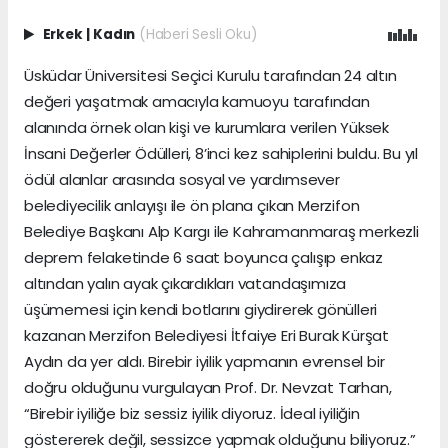
Erkek
|
Kadın
(Haberi Sesli Oku)
Üsküdar Üniversitesi Seçici Kurulu tarafından 24 altın
değeri yaşatmak amacıyla kamuoyu tarafından
alanında örnek olan kişi ve kurumlara verilen Yüksek
İnsani Değerler Ödülleri, 8’inci kez sahiplerini buldu. Bu yıl
ödül alanlar arasında sosyal ve yardımsever
belediyecilik anlayışı ile ön plana çıkan Merzifon
Belediye Başkanı Alp Kargı ile Kahramanmaraş merkezli
deprem felaketinde 6 saat boyunca çalışıp enkaz
altından yalın ayak çıkardıkları vatandaşımıza
üşümemesi için kendi botlarını giydirerek gönülleri
kazanan Merzifon Belediyesi İtfaiye Eri Burak Kürşat
Aydın da yer aldı. Birebir iyilik yapmanın evrensel bir
doğru olduğunu vurgulayan Prof. Dr. Nevzat Tarhan,
“Birebir iyiliğe biz sessiz iyilik diyoruz. İdeal iyiliğin
göstererek değil, sessizce yapmak olduğunu biliyoruz.”