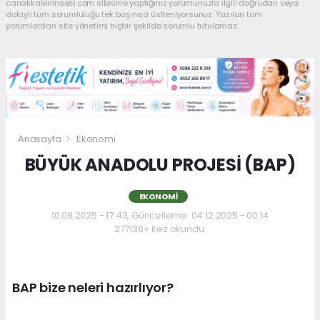
canakkaleninsesi.com sitesine yaptığınız yorumunuzla ilgili doğrudan veya
dolaylı tüm sorumluluğu tek başınıza üstleniyorsunuz. Yazılan tüm
yorumlardan site yönetimi hiçbir şekilde sorumlu tutulamaz.
Anasayfa
Ekonomi
BÜYÜK ANADOLU PROJESİ (BAP)
EKONOMI
10.08.2025 - 17:43, Güncelleme: 04.12.2025 - 00:14
277138+ kez okundu.
BAP bize neleri hazırlıyor?