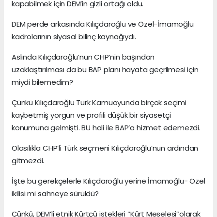
kapabilmek için DEM’in gizli ortağı oldu.
DEM perde arkasında Kılıçdaroğlu ve Özel-İmamoğlu
kadrolarının siyasal bilinç kaynağıydı.
Aslında Kılıçdaroğlu’nun CHP’nin başından
uzaklaştırılması da bu BAP planı hayata geçrilmesi için
miydi bilemedim?
Çünkü Kılıçdaroğlu Türk Kamuoyunda birçok seçimi
kaybetmiş yorgun ve profili düşük bir siyasetçi
konumuna gelmişti. BU hali ile BAP’a hizmet edemezdi.
Olasılıkla CHP’li Türk seçmeni Kılıçdaroğlu’nun ardından
gitmezdi.
İşte bu gerekçelerle Kılıçdaroğlu yerine İmamoğlu- Özel
ikilisi mi sahneye sürüldü?
Çünkü, DEM’li etnik Kürtçü istekleri “Kürt Meselesi”olarak