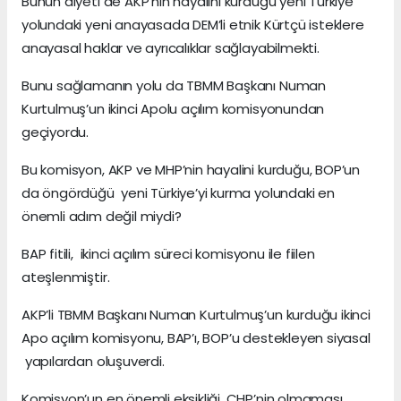
Bunun diyeti de AKP’nin hayalini kurduğu yeni Türkiye
yolundaki yeni anayasada DEM’li etnik Kürtçü isteklere
anayasal haklar ve ayrıcalıklar sağlayabilmekti.
Bunu sağlamanın yolu da TBMM Başkanı Numan
Kurtulmuş’un ikinci Apolu açılım komisyonundan
geçiyordu.
Bu komisyon, AKP ve MHP’nin hayalini kurduğu, BOP’un
da öngördüğü yeni Türkiye’yi kurma yolundaki en
önemli adım değil miydi?
BAP fitili, ikinci açılım süreci komisyonu ile fiilen
ateşlenmiştir.
AKP’li TBMM Başkanı Numan Kurtulmuş’un kurduğu ikinci
Apo açılım komisyonu, BAP’ı, BOP’u destekleyen siyasal
yapılardan oluşuverdi.
Komisyon’un en önemli eksikliği, CHP’nin olmaması