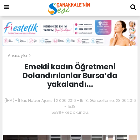
Anasayfa
Emekli kadın Öğretmeni
Dolandırılanlar Bursa’da
yakalandı...
(İHA) - İhlas Haber Ajansı | 28.06.2016 - 15:18, Güncelleme: 28.06.2016
- 15:18
5589+ kez okundu.