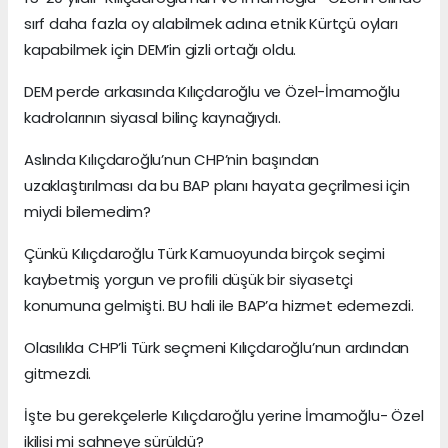
sırf daha fazla oy alabilmek adına etnik Kürtçü oyları
kapabilmek için DEM’in gizli ortağı oldu.
DEM perde arkasında Kılıçdaroğlu ve Özel-İmamoğlu
kadrolarının siyasal bilinç kaynağıydı.
Aslında Kılıçdaroğlu’nun CHP’nin başından
uzaklaştırılması da bu BAP planı hayata geçrilmesi için
miydi bilemedim?
Çünkü Kılıçdaroğlu Türk Kamuoyunda birçok seçimi
kaybetmiş yorgun ve profili düşük bir siyasetçi
konumuna gelmişti. BU hali ile BAP’a hizmet edemezdi.
Olasılıkla CHP’li Türk seçmeni Kılıçdaroğlu’nun ardından
gitmezdi.
İşte bu gerekçelerle Kılıçdaroğlu yerine İmamoğlu- Özel
ikilisi mi sahneye sürüldü?