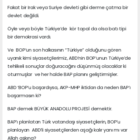
Fakat bir Irak veya Suriye devleti gibi derme çatma bir
devlet değildi.
Öyle veya böyle Türkiye’de kör topal da olsa batı tipi
bir demokrasi vardı.
Ve BOP’un son halkasının “Türkiye” olduğunu gören
uyanık kimi siyasetçilerimiz, ABD’nin BOP’unun Türkiye’de
tehlikeli sonuçlar doğuracağını düşünmüş olacaklar ki
oturmuşlar ve her halde BAP planını geliştirmişler.
ABD ‘BOP’u başardıysa, AKP-MHP iktidarı da neden BAP’ı
başarmasın ki?
BAP demek BÜYÜK ANADOLU PROJESİ demektir.
BAP’ı planlatan Türk vatandaşı siyasetçilerin, BOP’u
planlayan ABD’li siyasetçilerden aşağı kalır yanı mı var
Allah aşkına?