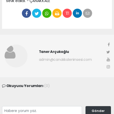
sevk edildi. - ÇANAKKALE
Taner Arçukoğlu
admin@canakkaleninsesi.com
Okuyucu Yorumları
(0)
Gönder