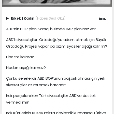
Erkek
|
Kadın
(Haberi Sesli Oku)
ABD’nin BOP planı varsa, bizimde BAP planımız var.
ABD’li siyasetçiler Ortadoğu’yu adam etmek için Büyük
Ortadoğu Projesi yapar da bizim siyasiler aşağı kalır mı?
Elbette kalmaz.
Neden aşağı kalmaz?
Çünkü senelerdir ABD BOP’unun başarılı olması için yerli
siyasetçiler az mı emek harcadı?
Irak parçalanırken Türk siyasetçiler ABD’ye destek
vermedi mi?
Irak Kürtlerinin Kuzey Irak’ta devletçik kurmasına Türkiye