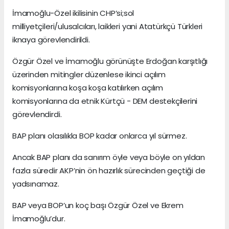
İmamoğlu-Özel ikilisinin CHP’si;sol
milliyetçileri/ulusalcıları, laikleri yani Atatürkçü Türkleri
iknaya görevlendirildi.
Özgür Özel ve İmamoğlu görünüşte Erdoğan karşıtlığı
üzerinden mitingler düzenlese ikinci açılım
komisyonlarına koşa koşa katılırken açılım
komisyonlarına da etnik Kürtçü - DEM destekçilerini
görevlendirdi.
BAP planı olasılıkla BOP kadar onlarca yıl sürmez.
Ancak BAP planı da sanırım öyle veya böyle on yıldan
fazla süredir AKP’nin ön hazırlık sürecinden geçtiği de
yadsınamaz.
BAP veya BOP’un koç başı Özgür Özel ve Ekrem
İmamoğlu’dur.