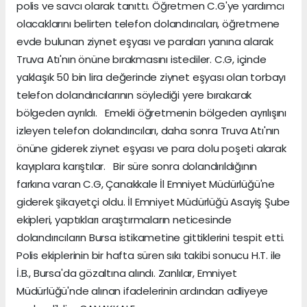
polis ve savcı olarak tanıttı. Öğretmen C.G'ye yardımcı
olacaklarını belirten telefon dolandırıcıları, öğretmene
evde bulunan ziynet eşyası ve paraları yanına alarak
Truva Atı'nın önüne bırakmasını istediler. C.G, içinde
yaklaşık 50 bin lira değerinde ziynet eşyası olan torbayı
telefon dolandırıcılarının söylediği yere bırakarak
bölgeden ayrıldı. Emekli öğretmenin bölgeden ayrılışını
izleyen telefon dolandırıcıları, daha sonra Truva Atı'nın
önüne giderek ziynet eşyası ve para dolu poşeti alarak
kayıplara karıştılar. Bir süre sonra dolandırıldığının
farkına varan C.G, Çanakkale İl Emniyet Müdürlüğü'ne
giderek şikayetçi oldu. İl Emniyet Müdürlüğü Asayiş Şube
ekipleri, yaptıkları araştırmaların neticesinde
dolandırıcıların Bursa istikametine gittiklerini tespit etti.
Polis ekiplerinin bir hafta süren sıkı takibi sonucu H.T. ile
İ.B., Bursa'da gözaltına alındı. Zanlılar, Emniyet
Müdürlüğü'nde alınan ifadelerinin ardından adliyeye