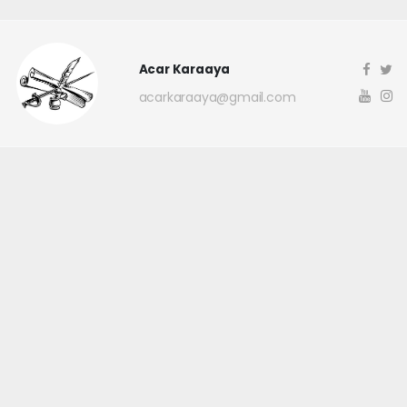
Acar Karaaya
acarkaraaya@gmail.com
Okuyucu Yorumları
(0)
Gönder
Yorum yazarak Topluluk Kuralları’nı kabul etmiş bulunuyor ve
canakkaleninsesi.com sitesine yaptığınız yorumunuzla ilgili doğrudan veya
dolaylı tüm sorumluluğu tek başınıza üstleniyorsunuz. Yazılan tüm
yorumlardan site yönetimi hiçbir şekilde sorumlu tutulamaz.