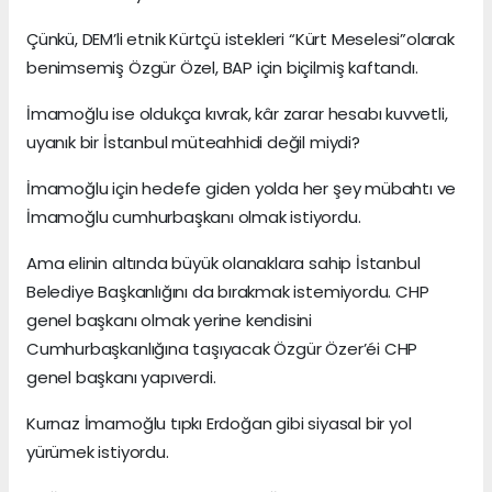
Çünkü, DEM’li etnik Kürtçü istekleri “Kürt Meselesi”olarak
benimsemiş Özgür Özel, BAP için biçilmiş kaftandı.
İmamoğlu ise oldukça kıvrak, kâr zarar hesabı kuvvetli,
uyanık bir İstanbul müteahhidi değil miydi?
İmamoğlu için hedefe giden yolda her şey mübahtı ve
İmamoğlu cumhurbaşkanı olmak istiyordu.
Ama elinin altında büyük olanaklara sahip İstanbul
Belediye Başkanlığını da bırakmak istemiyordu. CHP
genel başkanı olmak yerine kendisini
Cumhurbaşkanlığına taşıyacak Özgür Özer’éi CHP
genel başkanı yapıverdi.
Kurnaz İmamoğlu tıpkı Erdoğan gibi siyasal bir yol
yürümek istiyordu.