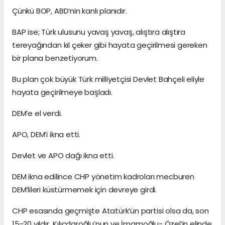
Çünkü BOP, ABD’nin kanlı planıdır.
BAP ise; Türk ulusunu yavaş yavaş, alıştıra alıştıra
tereyağından kıl çeker gibi hayata geçirilmesi gereken
bir plana benzetiyorum.
Bu plan çok büyük Türk milliyetçisi Devlet Bahçeli eliyle
hayata geçirilmeye başladı.
DEM’e el verdi.
APO, DEM’i ikna etti.
Devlet ve APO dağı ikna etti.
DEM ikna edilince CHP yönetim kadroları mecburen
DEM’lileri küstürmemek için devreye girdi.
CHP esasında geçmişte Atatürk’ün partisi olsa da, son
15-20 yıldır Kılıçdaroğlu’nun ve İmamoğlu- Özel’in elinde