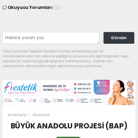
Okuyucu Yorumları
(0)
Gönder
Yorum yazarak Topluluk Kuralları’nı kabul etmiş bulunuyor ve
canakkaleninsesi.com sitesine yaptığınız yorumunuzla ilgili doğrudan veya
dolaylı tüm sorumluluğu tek başınıza üstleniyorsunuz. Yazılan tüm
yorumlardan site yönetimi hiçbir şekilde sorumlu tutulamaz.
Anasayfa
Ekonomi
BÜYÜK ANADOLU PROJESİ (BAP)