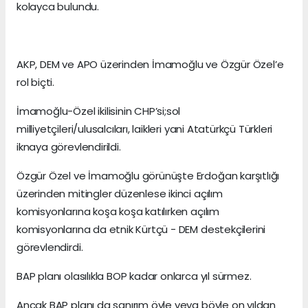
kolayca bulundu.
AKP, DEM ve APO üzerinden İmamoğlu ve Özgür Özel’e
rol biçti.
İmamoğlu-Özel ikilisinin CHP’si;sol
milliyetçileri/ulusalcıları, laikleri yani Atatürkçü Türkleri
iknaya görevlendirildi.
Özgür Özel ve İmamoğlu görünüşte Erdoğan karşıtlığı
üzerinden mitingler düzenlese ikinci açılım
komisyonlarına koşa koşa katılırken açılım
komisyonlarına da etnik Kürtçü - DEM destekçilerini
görevlendirdi.
BAP planı olasılıkla BOP kadar onlarca yıl sürmez.
Ancak BAP planı da sanırım öyle veya böyle on yıldan