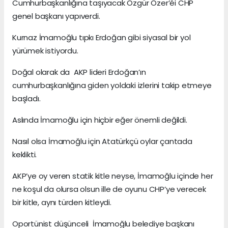
Cumhurbaşkanlığına taşıyacak Özgür Özer’éi CHP
genel başkanı yapıverdi.
Kurnaz İmamoğlu tıpkı Erdoğan gibi siyasal bir yol
yürümek istiyordu.
Doğal olarak da AKP lideri Erdoğan’ın
cumhurbaşkanlığına giden yoldaki izlerini takip etmeye
başladı.
Aslında İmamoğlu için hiçbir eğer önemli değildi.
Nasıl olsa İmamoğlu için Atatürkçü oylar çantada
keklikti.
AKP’ye oy veren statik kitle neyse, İmamoğlu içinde her
ne koşul da olursa olsun ille de oyunu CHP’ye verecek
bir kitle, aynı türden kitleydi.
Oportünist düşünceli İmamoğlu belediye başkanı