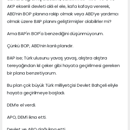
AKP eksenli devleti aklı el ele, kafa kafaya vererek,
ABD’nin BOP planına rakip olmak veya ABD’ye yardımcı
olmak üzere BAP planını geliştirmişler olabilirler mi?
Ama BAP'ın BOP'a benzediğini düşünmüyorum.
Çünkü BOP, ABD’nin kanlı planıdır.
BAP ise; Türk ulusunu yavaş yavaş, alıştıra alıştıra
tereyağından kıl çeker gibi hayata geçirilmesi gereken
bir plana benzetiyorum.
Bu plan çok büyük Türk milliyetçisi Devlet Bahçeli eliyle
hayata geçirilmeye başladı.
DEM’e el verdi.
APO, DEM’i ikna etti.
Devlet ve APO dağı ikna etti.