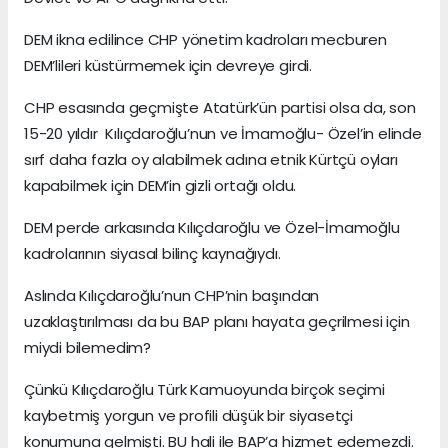
DEM ikna edilince CHP yönetim kadroları mecburen
DEM’lileri küstürmemek için devreye girdi.
CHP esasında geçmişte Atatürk’ün partisi olsa da, son
15-20 yıldır Kılıçdaroğlu’nun ve İmamoğlu- Özel’in elinde
sırf daha fazla oy alabilmek adına etnik Kürtçü oyları
kapabilmek için DEM’in gizli ortağı oldu.
DEM perde arkasında Kılıçdaroğlu ve Özel-İmamoğlu
kadrolarının siyasal bilinç kaynağıydı.
Aslında Kılıçdaroğlu’nun CHP’nin başından
uzaklaştırılması da bu BAP planı hayata geçrilmesi için
miydi bilemedim?
Çünkü Kılıçdaroğlu Türk Kamuoyunda birçok seçimi
kaybetmiş yorgun ve profili düşük bir siyasetçi
konumuna gelmişti. BU hali ile BAP’a hizmet edemezdi.