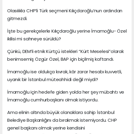
Olasılıkla CHP’li Türk seçmeni Kılıçdaroğlu’nun ardından
gitmezdi.
İşte bu gerekçelerle Kılıçdaroğlu yerine İmamoğlu- Özel
ikilisi mi sahneye sürüldü?
Çünkü, DEM’li etnik Kürtçü istekleri “Kürt Meselesi”olarak
benimsemiş Özgür Özel, BAP için biçilmiş kaftandı.
İmamoğlu ise oldukça kıvrak, kâr zarar hesabı kuvvetli,
uyanık bir İstanbul müteahhidi değil miydi?
İmamoğlu için hedefe giden yolda her şey mübahtı ve
İmamoğlu cumhurbaşkanı olmak istiyordu.
Ama elinin altında büyük olanaklara sahip İstanbul
Belediye Başkanlığını da bırakmak istemiyordu. CHP
genel başkanı olmak yerine kendisini