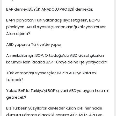
BAP demek BÜYÜK ANADOLU PROJESİ demektir.
BAP’ı planlatan Türk vatandaşı siyasetçilerin, BOP’u
planlayan ABD’li siyasetçilerden aşağı kalır yanı mı var
Allah aşkına?
ABD yaparsa Türkiye’de yapar.
Amerikalılar için BOP, Ortadoğu’da ABD ulusal çıkarları
korumak iken acaba BAP Türkiye’de ne işe yarayacak?
Türk vatandaşı siyasetçiler BAP’la ABD’ye kafa mı
tutacak?
Yoksa BAP’la Türkiye’yi BOP’a, yani ABD’ye uygun hale mi
getirecek?
Biz Türklerin yüzyıllardır devletler kuran aklı her halde
dumura uğramış olacak ki, sanırım AKP-MHP-APO ve