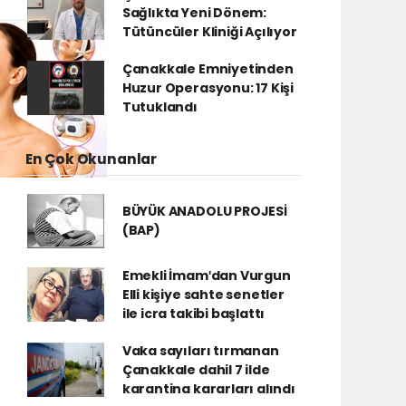
Sağlıkta Yeni Dönem:
Tütüncüler Kliniği Açılıyor
Çanakkale Emniyetinden
Huzur Operasyonu: 17 Kişi
Tutuklandı
En Çok Okunanlar
BÜYÜK ANADOLU PROJESİ
(BAP)
Emekli İmamʹdan Vurgun
Elli kişiye sahte senetler
ile icra takibi başlattı
Vaka sayıları tırmanan
Çanakkale dahil 7 ilde
karantina kararları alındı