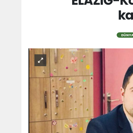
ELAZIĞ-Ko
ka
DÜNY