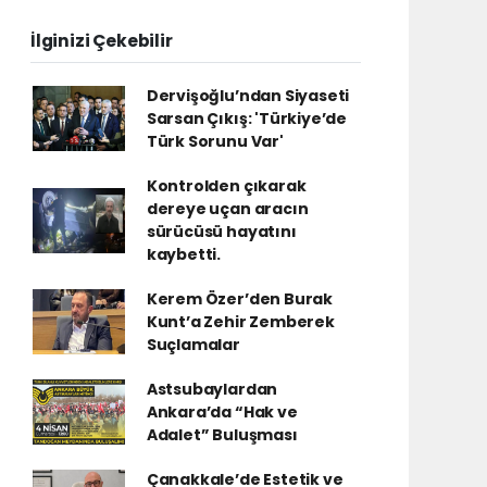
İlginizi Çekebilir
Dervişoğlu’ndan Siyaseti
Sarsan Çıkış: 'Türkiye’de
Türk Sorunu Var'
Kontrolden çıkarak
dereye uçan aracın
sürücüsü hayatını
kaybetti.
Kerem Özer’den Burak
Kunt’a Zehir Zemberek
Suçlamalar
Astsubaylardan
Ankara’da “Hak ve
Adalet” Buluşması
Çanakkale’de Estetik ve