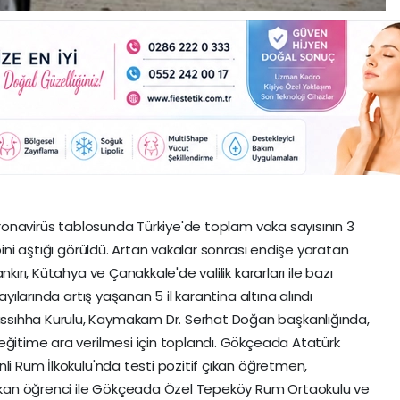
koronavirüs tablosunda Türkiye'de toplam vaka sayısının 3
bini aştığı görüldü. Artan vakalar sonrası endişe yaratan
kırı, Kütahya ve Çanakkale'de valilik kararları ile bazı
yılarında artış yaşanan 5 il karantina altına alındı
sıhha Kurulu, Kaymakam Dr. Serhat Doğan başkanlığında,
eğitime ara verilmesi için toplandı. Gökçeada Atatürk
li Rum İlkokulu'nda testi pozitif çıkan öğretmen,
 çıkan öğrenci ile Gökçeada Özel Tepeköy Rum Ortaokulu ve