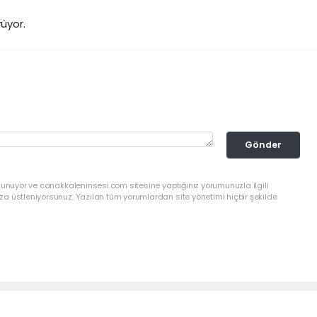
rüyor.
Gönder
lunuyor ve canakkaleninsesi.com sitesine yaptığınız yorumunuzla ilgili
a üstleniyorsunuz. Yazılan tüm yorumlardan site yönetimi hiçbir şekilde