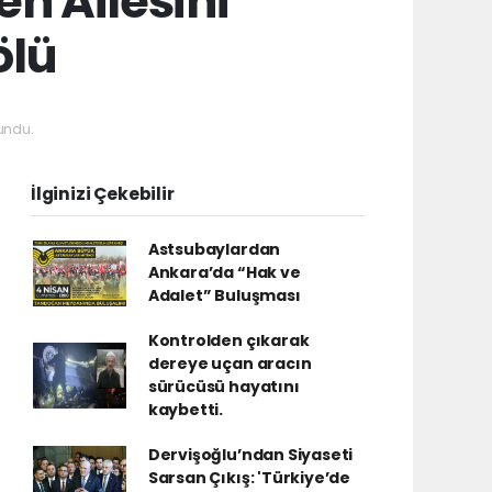
n Ailesini
ölü
undu.
İlginizi Çekebilir
Astsubaylardan
Ankara’da “Hak ve
Adalet” Buluşması
Kontrolden çıkarak
dereye uçan aracın
sürücüsü hayatını
kaybetti.
Dervişoğlu’ndan Siyaseti
Sarsan Çıkış: 'Türkiye’de