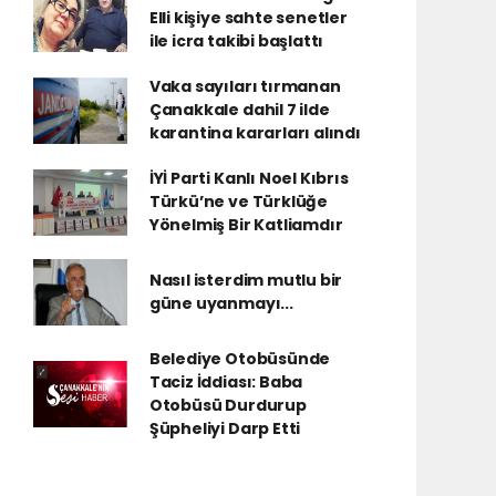
Elli kişiye sahte senetler
ile icra takibi başlattı
Vaka sayıları tırmanan
Çanakkale dahil 7 ilde
karantina kararları alındı
İYİ Parti Kanlı Noel Kıbrıs
Türkü’ne ve Türklüğe
Yönelmiş Bir Katliamdır
Nasıl isterdim mutlu bir
güne uyanmayı...
Belediye Otobüsünde
Taciz İddiası: Baba
Otobüsü Durdurup
Şüpheliyi Darp Etti