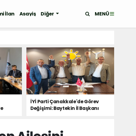
MENÜ
i İlan
Asayiş
Diğer
İYİ Parti Çanakkale'de Görev
ye
Değişimi: Baytekin İl Başkanı