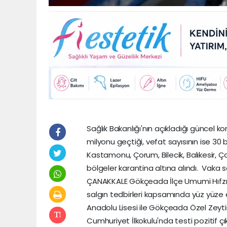
Sağlık Bakanlığı'nın açıkladığı güncel 
milyonu geçtiği, vefat sayısının ise 30 
Kastamonu, Çorum, Bilecik, Balıkesir, Çan
bölgeler karantina altına alındı. Vaka sa
ÇANAKKALE Gökçeada İlçe Umumi Hıfzıs
salgın tedbirleri kapsamında yüz yüze 
Anadolu Lisesi ile Gökçeada Özel Zeytin
Cumhuriyet İlkokulu'nda testi pozitif