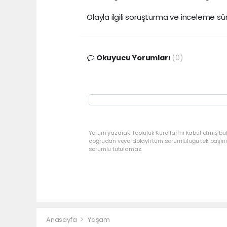
Olayla ilgili soruşturma ve inceleme sü
Okuyucu Yorumları
(0)
Yorum yazarak Topluluk Kuralları’nı kabul etmiş bu
doğrudan veya dolaylı tüm sorumluluğu tek başınız
sorumlu tutulamaz.
Anasayfa
Yaşam