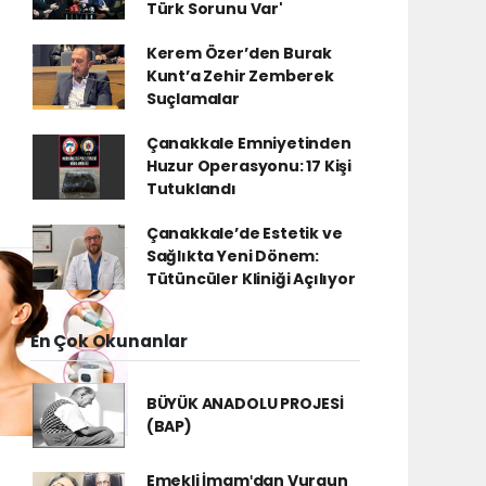
Türk Sorunu Var'
Kerem Özer’den Burak
Kunt’a Zehir Zemberek
Suçlamalar
Çanakkale Emniyetinden
Huzur Operasyonu: 17 Kişi
Tutuklandı
Çanakkale’de Estetik ve
Sağlıkta Yeni Dönem:
Tütüncüler Kliniği Açılıyor
En Çok Okunanlar
BÜYÜK ANADOLU PROJESİ
(BAP)
Emekli İmamʹdan Vurgun