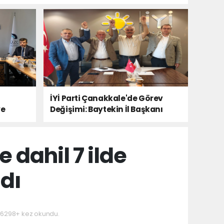
İYİ Parti Çanakkale'de Görev
ye
Değişimi: Baytekin İl Başkanı
dahil 7 ilde
ndı
6298+ kez okundu.