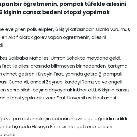
apan bir öğretmenin, pompalı tüfekle ailesini
i 6 kişinin cansız bedeni otopsi yapılmak
 eve giren polis ekipleri, 6 kişiyi kafasından silahla vurulmuş
en Aktif olarak görev yapan öğretmenin, ailesini
i.
Merkez Salıbaba Mahallesi Ümran Sokak’ta meydana geldi.
ırat ile ailesi arasında bilinmeyen bir nedenden tartışma
n cinnet getiren Hüseyin Fırat, yanında getirdiği pompalı
abası Cuma Ali, annesi Zeynep, kardeşi Remziye ve engelli
n sonra silahı başına dayayarak intihar etti. 6 kişinin cansız
an otopsi yapılmak üzere Fırat Üniversitesi Hastanesi
 ve para istemek için babasının evine geldiği iddia edildi.
 tartışmada Hüseyin F.'nin cinnet getirerek ailesini
ia edildi