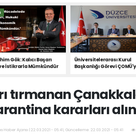
Ğ
ahim Gök: Kalıcı Başarı
Üniversitelerarası Kurul
ve İstikrarla Mümkündür
Başkanlığı Görevi ÇOMÜ'
Devredildi
rı tırmanan Çanakkale 
rantina kararları alı
as Haber Ajansı | 22.03.2021 - 05:41, Güncelleme: 22.03.2021 - 05:41