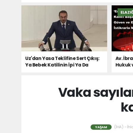
ELAZI
Uz'dan Yasa Teklifine Sert Çıkış:
Av. İbr
Ya Bebek Katilinin İpi Ya Da
Hukuk 
Milletin Sesi!
Vaka sayıla
ka
(İHA) - İhl
YAŞAM