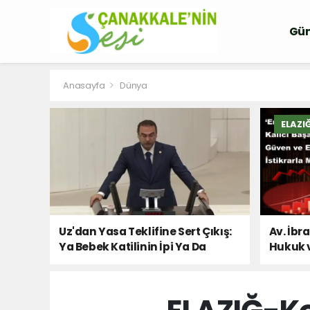
Gü
Anasayfa
Dünya
ELAZI
Uz'dan Yasa Teklifine Sert Çıkış:
Av. İbr
Ya Bebek Katilinin İpi Ya Da
Hukuk 
Milletin Sesi!