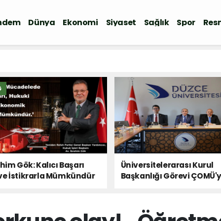
ndem
Dünya
Ekonomi
Siyaset
Sağlık
Spor
Resm
Ğ
ahim Gök: Kalıcı Başarı
Üniversitelerarası Kurul
ve İstikrarla Mümkündür
Başkanlığı Görevi ÇOMÜ'
Devredildi