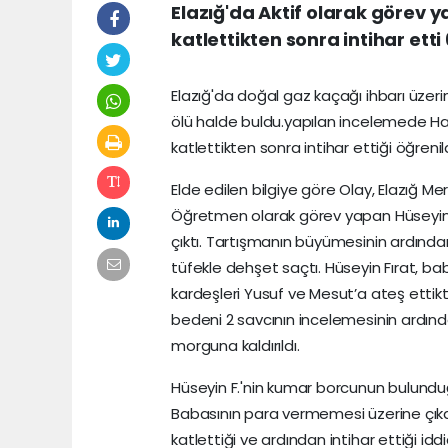
Elazığ'da Aktif olarak görev y
katlettikten sonra intihar ett
Elazığ'da doğal gaz kaçağı ihbarı üzerine
ölü halde buldu.yapılan incelemede Hal
katlettikten sonra intihar ettiği öğrenild
Elde edilen bilgiye göre Olay, Elazığ 
Öğretmen olarak görev yapan Hüseyin F
çıktı. Tartışmanın büyümesinin ardında
tüfekle dehşet saçtı. Hüseyin Fırat, b
kardeşleri Yusuf ve Mesut’a ateş ettikte
bedeni 2 savcının incelemesinin ardınd
morguna kaldırıldı.
Hüseyin F.'nin kumar borcunun bulunduğu
Babasının para vermemesi üzerine çıkan
katlettiği ve ardından intihar ettiği idd