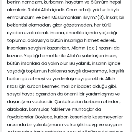
benim namazım, kurbanım, hayatım ve ölümüm hepsi
alemlerin Rabbi Allah içindir. Onun ortağı yoktur; böyle
emrolundum ve ben Müslümanların ilkiyim.”(3). İnsan; bir
beklentisi olamadan, çıkar gözetmeden, her türlü
riyadan uzak olarak, insana, öncelikle içinde yaşadığı
topluma, dolayısıyla bütün insanlığa hizmet ederek,
insanların sevgisini kazanırken, Allah’ın (c.c.) rızasını da
kazanır. Yaptığı hizmetler ile Allah’a yakınlaşan insan,
bütün insanlara da yakın olur. Bu yakınlık, insanın içinde
yaşadığı toplumun haklarına saygılı davranmayı, karşılıklı
hakları gözetmeyi ve yardımlaşmayı gerektirir. Allah
rızası için kurban kesmek, mali bir ibadet olduğu gibi,
sosyal hayat açısından da önemli bir yardımlaşma ve
dayanışma vesilesidir. Çünkü kesilen kurbanın etinden,
akrabalar, komşular, fakirler ve muhtaçlar da
faydalanırlar. Böylece, kurban kesenlerle kesemeyenler
arasında bir yakınlaşmanın ve karşılıklı sevgi ve saygının