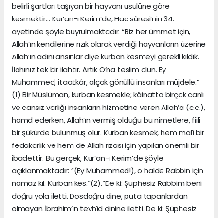
belirli şartları taşıyan bir hayvanı usulüne göre
kesmektir… Kur’an-ı Kerim’de, Hac sûresi’nin 34.
ayetinde şöyle buyrulmaktadır: “Biz her ümmet için,
Allah’ın kendilerine rızık olarak verdiği hayvanların üzerine
Allah’ın adını ansınlar diye kurban kesmeyi gerekli kıldık.
İlahınız tek bir ilahtır. Artık O’na teslim olun. Ey
Muhammed, itaatkâr, alçak gönüllü insanları müjdele.”
(1) Bir Müslüman, kurban kesmekle; kâinatta birçok canlı
ve cansız varlığı insanların hizmetine veren Allah’a (c.c.),
hamd ederken, Allah’ın vermiş olduğu bu nimetlere, fiili
bir şükürde bulunmuş olur. Kurban kesmek, hem malî bir
fedakarlık ve hem de Allah rızası için yapılan önemli bir
ibadettir. Bu gerçek, Kur’an-ı Kerim’de şöyle
açıklanmaktadır: “(Ey Muhammed!), o halde Rabbin için
namaz kıl. Kurban kes.”(2).“De ki: Şüphesiz Rabbim beni
doğru yola iletti. Dosdoğru dine, puta tapanlardan
olmayan İbrahim’in tevhîd dinine iletti. De ki: Şüphesiz