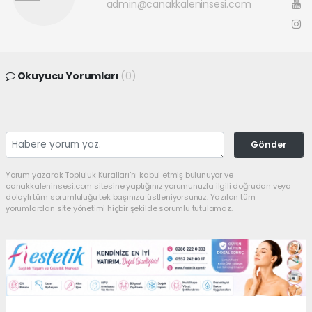
admin@canakkaleninsesi.com
Okuyucu Yorumları
(0)
Gönder
Yorum yazarak Topluluk Kuralları’nı kabul etmiş bulunuyor ve
canakkaleninsesi.com sitesine yaptığınız yorumunuzla ilgili doğrudan veya
dolaylı tüm sorumluluğu tek başınıza üstleniyorsunuz. Yazılan tüm
yorumlardan site yönetimi hiçbir şekilde sorumlu tutulamaz.