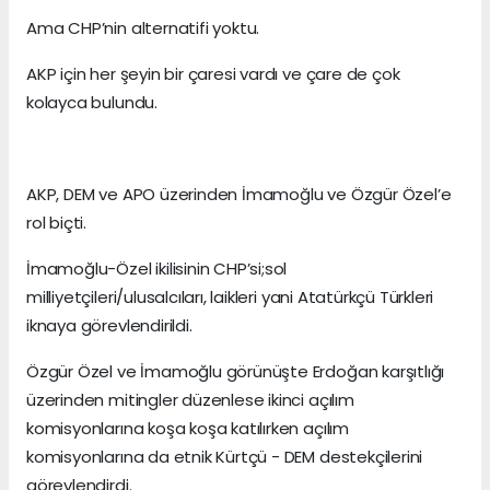
Ama CHP’nin alternatifi yoktu.
AKP için her şeyin bir çaresi vardı ve çare de çok
kolayca bulundu.
AKP, DEM ve APO üzerinden İmamoğlu ve Özgür Özel’e
rol biçti.
İmamoğlu-Özel ikilisinin CHP’si;sol
milliyetçileri/ulusalcıları, laikleri yani Atatürkçü Türkleri
iknaya görevlendirildi.
Özgür Özel ve İmamoğlu görünüşte Erdoğan karşıtlığı
üzerinden mitingler düzenlese ikinci açılım
komisyonlarına koşa koşa katılırken açılım
komisyonlarına da etnik Kürtçü - DEM destekçilerini
görevlendirdi.