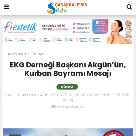
Anasayfa
Dünya
EKG Derneği Başkanı Akgün’ün,
Kurban Bayramı Mesajı
DÜNYA
(İHA) - İhlas Haber Ajansı | 11.08.2019 - 20:26, Güncelleme: 11.08.2019 -
20:26
6166+ kez okundu.