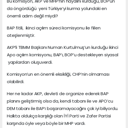
Bu komisyon, AKP ve MHP’nin hayalini kurduğu, BOP’un
da öngördüğü yeni Türkiye’yi kurma yolundaki en
önemli adım değil miydi?
BAP fitili, ikinci açılım süreci komisyonu ile fiilen
ateşlenmiştir.
AKP’li TBMM Başkanı Numan Kurtulmuş’un kurduğu ikinci
Apo açılım komisyonu, BAP’ı, BOP’u destekleyen siyasal
yapılardan oluşuverdi.
Komisyon’un en önemli eksikliği, CHP’nin olmaması
olabilirdi.
Her ne kadar AKP, devleti de organize ederek BAP
planını geliştirmiş olsa da, kendi tabanı ile ve APO’cu
DEM tabanı ile BAP’ı başaramayacağını çok iyi biliyordu.
Halkta oldukça karşılığı olan İYİ Parti ve Zafer Partisi
karşında öyle veya böyle bir MHP vardı.