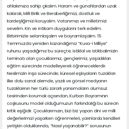
ahlakımıza sahip çıkalım. Haram ve günahlardan uzak
kalarak, Milli Birlik ve Beraberliğimizi, dostluk ve
kardeşliğimizi koruyalım. Vatanımızı ve milletimizi
sevelim. Kin ve intikam duygularını terk edelim.
Birbirimizle selamlaşalım ve bayramlaşalım. 15
Temmuzda yeniden kazandığımız “Kuva-i Milliye”
ruhunu yaşadığımız bu süreçte; istiklal ve istikbalimizin
teminatı olan çocuklarımız, gençlerimiz, yaşadıkları
eğitim sürecinde modelleyerek öğreneceklerdir.
Neslimizin inşa sürecinde; küresel eşkıyaların tuzakları
ilke dolu sanal alemde, yazılı ve görsel medyanın
tuzaklarının her türlü zararlı yansımaların olumsuz
tesirinden korumak açısından, Kurban Bayramının
coşkusunu model olduğumuzun farkındalığı bu sürecin
kritik eşiğidir. Çocuklarımızın, bizi biz yapan dini ve milli
değerlerimizi yaşarken öğrenmeleri, yarınlarda kendileri
yetişkin olduklarında, “Nasıl yaşanabilir?” sorusunun