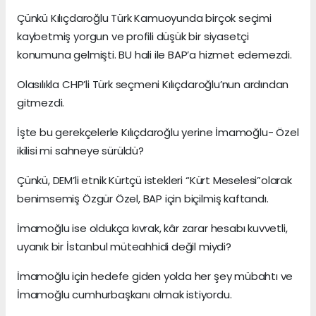
Çünkü Kılıçdaroğlu Türk Kamuoyunda birçok seçimi
kaybetmiş yorgun ve profili düşük bir siyasetçi
konumuna gelmişti. BU hali ile BAP’a hizmet edemezdi.
Olasılıkla CHP’li Türk seçmeni Kılıçdaroğlu’nun ardından
gitmezdi.
İşte bu gerekçelerle Kılıçdaroğlu yerine İmamoğlu- Özel
ikilisi mi sahneye sürüldü?
Çünkü, DEM’li etnik Kürtçü istekleri “Kürt Meselesi”olarak
benimsemiş Özgür Özel, BAP için biçilmiş kaftandı.
İmamoğlu ise oldukça kıvrak, kâr zarar hesabı kuvvetli,
uyanık bir İstanbul müteahhidi değil miydi?
İmamoğlu için hedefe giden yolda her şey mübahtı ve
İmamoğlu cumhurbaşkanı olmak istiyordu.