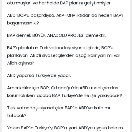
oturmuşlar ve her halde BAP planını geliştirmişler.
ABD ‘BOP’u başardıysa, AKP-MHP iktidarı da neden BAP’ı
başarmasın ki?
BAP demek BÜYÜK ANADOLU PROJESİ demektir.
BAP’ı planlatan Türk vatandaşı siyasetçilerin, BOP’u
planlayan ABD’li siyasetçilerden aşağı kalır yanı mı var
Allah aşkına?
ABD yaparsa Türkiye’de yapar.
Amerikalılar için BOP, Ortadoğu’da ABD ulusal çıkarları
korumak iken acaba BAP Türkiye’de ne işe yarayacak?
Türk vatandaşı siyasetçiler BAP’la ABD’ye kafa mı
tutacak?
Yoksa BAP’la Türkiye’yi BOP’a, yani ABD’ye uygun hale mi