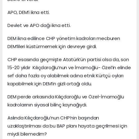
APO, DEM’i ikna etti.
Devlet ve APO dağı ikna etti.
DEM ikna edilince CHP yönetim kadroları mecburen
DEM’lileri küstürmemek için devreye girdi.
CHP esasında geçmişte Atatürk’ün partisi olsa da, son
15-20 yıldır Kılıçdaroğlu’nun ve İmamoğlu- Özel’in elinde
sırf daha fazla oy alabilmek adına etnik Kürtçü oyları
kapabilmek için DEM’in gizli ortağı oldu.
DEM perde arkasında Kılıçdaroğlu ve Özel-İmamoğlu
kadrolarının siyasal bilinç kaynağıydı.
Aslında Kılıçdaroğlu’nun CHP’nin başından
uzaklaştırılması da bu BAP planı hayata geçrilmesi için
miydi bilemedim?