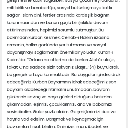
gelişmesine katkı sağlarken, sosyal çözülmeyi durdurur,
milli birlik ve beraberliğe, sosyal bütünleşmeye katkı
sağlar. İslam dini, fertler arasında kardeşlik bağının
korunmasından ve bunun güçlü bir şekilde devam
ettirilmesinden, hepimizi sorumlu tutmuştur. Bu
bakımdan kurban kesmek, Cenâb-ı Hakkın rızasına
ermenin, halkın gönlünde yer tutmanın ve sosyal
dayanışmayı sağlamanın önemli bir yoludur. Kur’an-ı
Kerim’de: ‘’Onların ne etleri ne de kanları Allah’a ulaşır,
fakat O’na sadece sizin takvanız ulaşır...’’(4) buyrularak,
bu gerçek ortaya konmaktadır. Bu duygular içinde, idrak
edeceğimiz Kurban Bayramının İdrak edeceğimiz son
bayram olabileceği ihtimalini unutmadan, bayram
günlerinin sevinç ve neşe günleri olduğunu hatırdan
çıkarmadan, eşimizi, çocuklarımızı, ana ve babamızı
sevindirelim. Güler yüzlü olalım. Geçmişlerimizi dua ve
hayırla yad edelim. Barışmak ve kaynaşmak için
bayramları fırsat bilelim. Dinimize; iman, ibadet ve