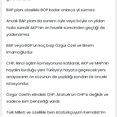
BAP planı olasılıkla BOP kadar onlarca yıl sürmez.
Ancak BAP planı da sanırım öyle veya böyle on yıldan
fazla süredir AKP’nin ön hazırlık sürecinden geçtiği de
yadsınamaz.
BAP veya BOP’un koç başı Özgür Özel ve Ekrem
İmamoğlu’dur.
CHP, ikinci açılım komisyonuna katılarak, AKP ve MHP’nin
hayalini kurduğu yeni Türkiye’yi hayata geçirecek yeni
anayasanın ön sözünün de yazıldığı sondan bir önceki
istasyondur.
Özgür Özel’in elindeki CHP, Atatürk’ün CHP’si değildir ve
sadece isim benzerliği vardır.
Türk Milleti ve özellikle ben Atatürkçüyüm Kemalist’im