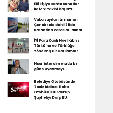
Elli kişiye sahte senetler
ile icra takibi başlattı
Vaka sayıları tırmanan
Çanakkale dahil 7 ilde
karantina kararları alındı
İYİ Parti Kanlı Noel Kıbrıs
Türkü’ne ve Türklüğe
Yönelmiş Bir Katliamdır
Nasıl isterdim mutlu bir
güne uyanmayı...
Belediye Otobüsünde
Taciz İddiası: Baba
Otobüsü Durdurup
Şüpheliyi Darp Etti