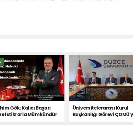
Ğ
ahim Gök: Kalıcı Başarı
Üniversitelerarası Kurul
ve İstikrarla Mümkündür
Başkanlığı Görevi ÇOMÜ'
Devredildi