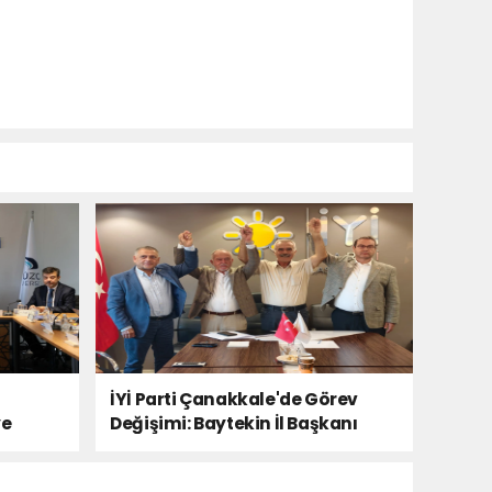
İYİ Parti Çanakkale'de Görev
ye
Değişimi: Baytekin İl Başkanı