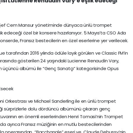
sı Lucienne Renaudin Vary’e eşlik edeceği
, Şef Cem Mansur yönetiminde dünyaca ünlü trompet
ik edeceği özel bir konsere hazırlanıyor. 5 Mayıs’ta CSO Ada
serde, Fransız bestecilerin en özel eserlerine yer verilecek.
e tarafından 2016 yılında ödüle layık görülen ve Classic FM’in
i arasında gösterilen 24 yaşındaki Lucienne Renaudin Vary,
kan üçüncü albümü ile “Genç Sanatçı” kategorisinde Opus
Esecek
 Orkestrası ve Michael Sanderling ile en ünlü trompet
iği sürprizlerle dolu dördüncü albümünü çıkaran genç
rtuvarının en önemli eserlerinden Henri Tomasi’nin Trompet
a ayrıca Fransız müziğinin en mutlu bestecilerinden
ila operasından “Bacchanale” eseri ve Claude Debussy’nin