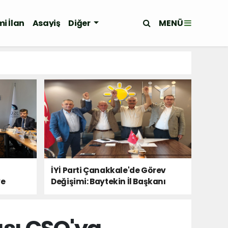
MENÜ
i İlan
Asayiş
Diğer
İYİ Parti Çanakkale'de Görev
ye
Değişimi: Baytekin İl Başkanı