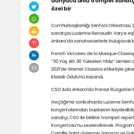
dünyaca ünlü trompet sanatçı
özel bir
Cumhurbaşkanlığı Senfoni Orkestrası
sanatçısı Lucienne Renaudin Vary’e eşl
Ankara’da sanatseverlerle buluşacak kon
French Victoires de la Musique Classiqu
“30 Yaş Altı 30 Yükselen Yıldız” isimler
2021’de Warner Classics etiketiyle çı
Klassik Ödülü’nü kazandı.
CSO Ada Ankara’da Fransız Rüzgarları 
Geçtiğimiz sonbaharda Lucerne Senfoni
konçertolarından bazılarının kaydedild
sanatçı, CSO ile birlikte trompet repe
Konçertosu’nu seslendirecek. Programd
Camille Saint-Saens’ın Samson ve Dal