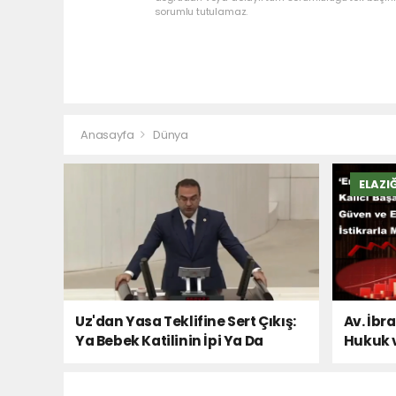
sorumlu tutulamaz.
Anasayfa
Dünya
ELAZI
Uz'dan Yasa Teklifine Sert Çıkış:
Av. İbr
Ya Bebek Katilinin İpi Ya Da
Hukuk 
Milletin Sesi!