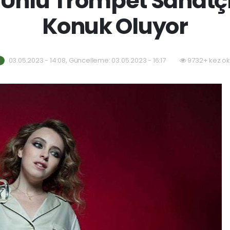
Ünlü Trompet Sanatçı
Konuk Oluyor
03.05.2023 - 14:08, Güncelleme: 03.05.2023 - 16:17
9732+ kez ok