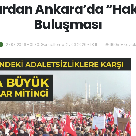
rdan Ankara’da “Hak
Buluşması
27.03.2026 - 01:30, Güncelleme: 27.03.2026 - 13:11
116051+ kez o