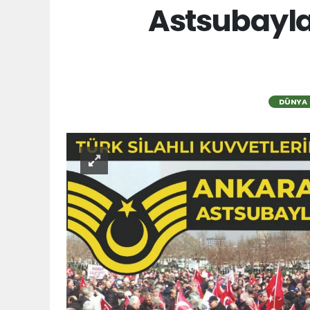
Astsubayla
DÜNYA