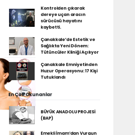
Kontrolden çıkarak
dereye uçan aracın
sürücüsü hayatını
kaybetti.
Çanakkale’de Estetik ve
Sağlıkta Yeni Dönem:
Tütüncüler Kliniği Açılıyor
Çanakkale Emniyetinden
Huzur Operasyonu: 17 Kişi
Tutuklandı
En Çok Okunanlar
BÜYÜK ANADOLU PROJESİ
(BAP)
Emekli İmamʹdan Vurgun