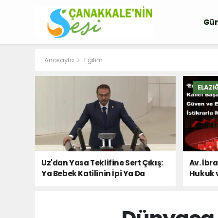
Gü
Anasayfa
Eğitim
ELAZI
Uz'dan Yasa Teklifine Sert Çıkış:
Av. İbr
Ya Bebek Katilinin İpi Ya Da
Hukuk 
Milletin Sesi!