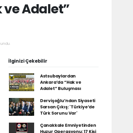
 ve Adalet”
kundu.
İlginizi Çekebilir
Astsubaylardan
Ankara’da “Hak ve
Adalet” Buluşması
Dervişoğlu’ndan Siyaseti
Sarsan Çıkış: 'Türkiye’de
Türk Sorunu Var'
Çanakkale Emniyetinden
Huzur Operasyonu: 17 Kişi