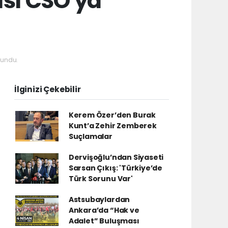
sı CSO'ya
undu.
İlginizi Çekebilir
Kerem Özer’den Burak
Kunt’a Zehir Zemberek
Suçlamalar
Dervişoğlu’ndan Siyaseti
Sarsan Çıkış: 'Türkiye’de
Türk Sorunu Var'
Astsubaylardan
Ankara’da “Hak ve
Adalet” Buluşması