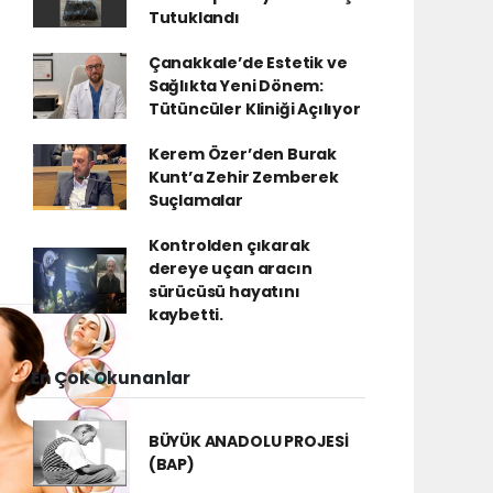
Tutuklandı
Çanakkale’de Estetik ve
Sağlıkta Yeni Dönem:
Tütüncüler Kliniği Açılıyor
Kerem Özer’den Burak
Kunt’a Zehir Zemberek
Suçlamalar
Kontrolden çıkarak
dereye uçan aracın
sürücüsü hayatını
kaybetti.
En Çok Okunanlar
BÜYÜK ANADOLU PROJESİ
(BAP)