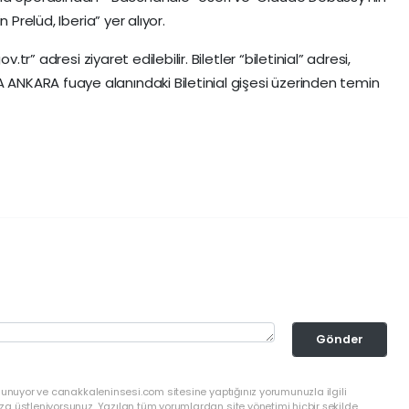
 Prelüd, Iberia” yer alıyor.
.tr” adresi ziyaret edilebilir. Biletler “biletinial” adresi,
NKARA fuaye alanındaki Biletinial gişesi üzerinden temin
Gönder
lunuyor ve canakkaleninsesi.com sitesine yaptığınız yorumunuzla ilgili
a üstleniyorsunuz. Yazılan tüm yorumlardan site yönetimi hiçbir şekilde