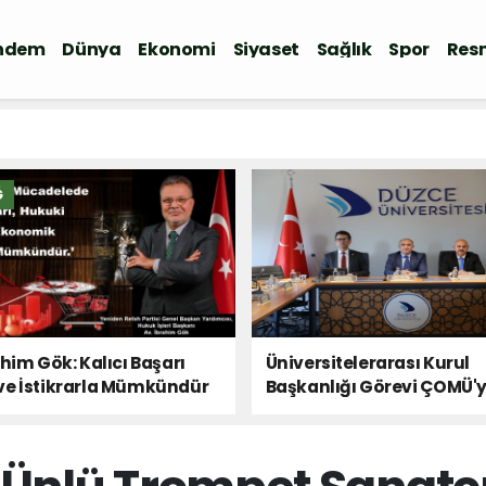
ndem
Dünya
Ekonomi
Siyaset
Sağlık
Spor
Resm
Ğ
ahim Gök: Kalıcı Başarı
Üniversitelerarası Kurul
ve İstikrarla Mümkündür
Başkanlığı Görevi ÇOMÜ'
Devredildi