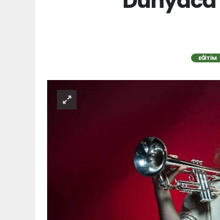
Dünyaca 
EĞITIM