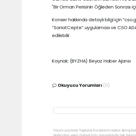
"Bir Orman Perisinin Öğleden Sonrası için
Konser hakkında detaylı bilgi için “cso.gov
“SanatCepte” uygulaması ve CSO ADA A
edilebilir.
Kaynak: (BYZHA) Beyaz Haber Ajansı
Okuyucu Yorumları
(0)
Yorum yazarak Topluluk Kuralları’nı kabul etmiş bu
doğrudan veya dolaylı tüm sorumluluğu tek başınız