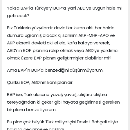
Yoksa BAP’la Türkiye’yi BOP’a, yani ABD’ye uygun hale mi
getirecek?
Biz Türklerin yüzyıllardır devletler kuran aklı her halde
dumura uğramış olacak ki, sanırım AKP-MHP-APO ve
AKP eksenli devleti aklı el ele, kafa kafaya vererek,
ABD’nin BOP planına rakip olmak veya ABD’ye yardımcı
olmak üzere BAP planını geliştirmişler olabilirler mi?
Ama BAP'ın BOP'a benzediğini düşünmüyorum.
Çünkü BOP, ABD’nin kanlı planıdır.
BAP ise; Türk ulusunu yavaş yavaş, alıştıra alıştıra
tereyağından kıl çeker gibi hayata geçirilmesi gereken
bir plana benzetiyorum.
Bu plan çok büyük Türk milliyetçisi Devlet Bahçeli eliyle
hayata geçirilmeye başladı.