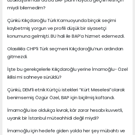
miydi bilemedim?
Çünkü Kılıçdaroğlu Türk Kamuoyunda birçok seçimi
kaybetmiş yorgun ve profili düşük bir siyasetçi
konumuna gelmişti. BU hali ile BAP’a hizmet edemezdi.
Olasılıkla CHP’li Türk seçmeni Kılıçdaroğlu’nun ardından
gitmezdi.
İşte bu gerekçelerle Kılıçdaroğlu yerine İmamoğlu- Özel
ikilisi mi sahneye sürüldü?
Çünkü, DEM’li etnik Kürtçü istekleri “Kürt Meselesi”olarak
benimsemiş Özgür Özel, BAP için biçilmiş kaftandı.
İmamoğlu ise oldukça kıvrak, kâr zarar hesabı kuvvetli,
uyanık bir İstanbul müteahhidi değil miydi?
İmamoğlu için hedefe giden yolda her şey mübahtı ve