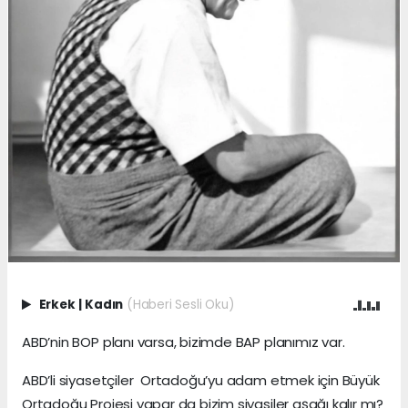
Erkek
|
Kadın
(Haberi Sesli Oku)
ABD’nin BOP planı varsa, bizimde BAP planımız var.
ABD’li siyasetçiler Ortadoğu’yu adam etmek için Büyük
Ortadoğu Projesi yapar da bizim siyasiler aşağı kalır mı?