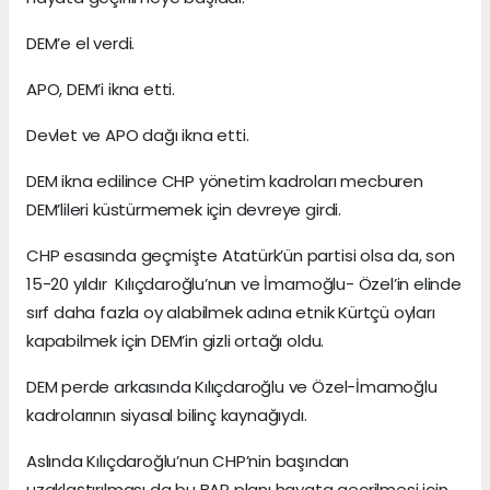
DEM’e el verdi.
APO, DEM’i ikna etti.
Devlet ve APO dağı ikna etti.
DEM ikna edilince CHP yönetim kadroları mecburen
DEM’lileri küstürmemek için devreye girdi.
CHP esasında geçmişte Atatürk’ün partisi olsa da, son
15-20 yıldır Kılıçdaroğlu’nun ve İmamoğlu- Özel’in elinde
sırf daha fazla oy alabilmek adına etnik Kürtçü oyları
kapabilmek için DEM’in gizli ortağı oldu.
DEM perde arkasında Kılıçdaroğlu ve Özel-İmamoğlu
kadrolarının siyasal bilinç kaynağıydı.
Aslında Kılıçdaroğlu’nun CHP’nin başından
uzaklaştırılması da bu BAP planı hayata geçrilmesi için