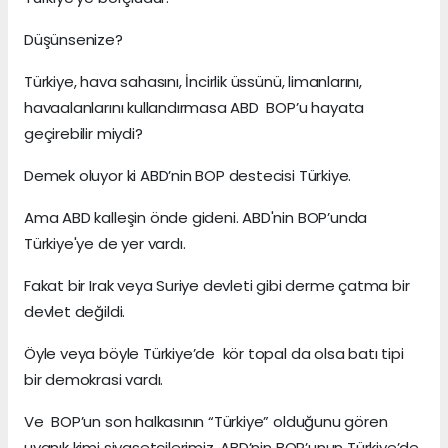
Düşünsenize?
Türkiye, hava sahasını, İncirlik üssünü, limanlarını,
havaalanlarını kullandırmasa ABD BOP’u hayata
geçirebilir miydi?
Demek oluyor ki ABD’nin BOP destecisi Türkiye.
Ama ABD kalleşin önde gideni. ABD'nin BOP’unda
Türkiye'ye de yer vardı.
Fakat bir Irak veya Suriye devleti gibi derme çatma bir
devlet değildi.
Öyle veya böyle Türkiye’de kör topal da olsa batı tipi
bir demokrasi vardı.
Ve BOP’un son halkasının “Türkiye” olduğunu gören
uyanık kimi siyasetçilerimiz, ABD’nin BOP’unun Türkiye’de