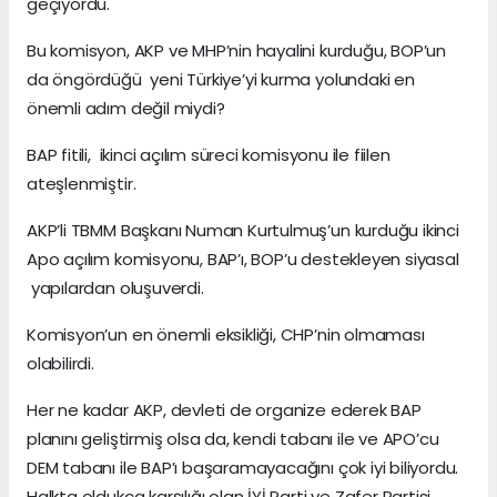
geçiyordu.
Bu komisyon, AKP ve MHP’nin hayalini kurduğu, BOP’un
da öngördüğü yeni Türkiye’yi kurma yolundaki en
önemli adım değil miydi?
BAP fitili, ikinci açılım süreci komisyonu ile fiilen
ateşlenmiştir.
AKP’li TBMM Başkanı Numan Kurtulmuş’un kurduğu ikinci
Apo açılım komisyonu, BAP’ı, BOP’u destekleyen siyasal
yapılardan oluşuverdi.
Komisyon’un en önemli eksikliği, CHP’nin olmaması
olabilirdi.
Her ne kadar AKP, devleti de organize ederek BAP
planını geliştirmiş olsa da, kendi tabanı ile ve APO’cu
DEM tabanı ile BAP’ı başaramayacağını çok iyi biliyordu.
Halkta oldukça karşılığı olan İYİ Parti ve Zafer Partisi