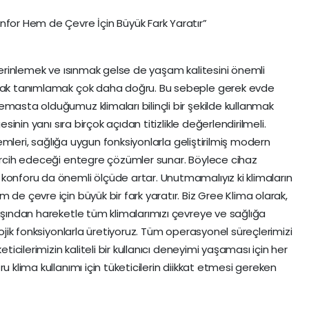
nfor Hem de Çevre İçin Büyük Fark Yaratır”
 serinlemek ve ısınmak gelse de yaşam kalitesini önemli
larak tanımlamak çok daha doğru. Bu sebeple gerek evde
masta olduğumuz klimaları bilinçli bir şekilde kullanmak
esinin yanı sıra birçok açıdan titizlikle değerlendirilmeli.
stemleri, sağlığa uygun fonksiyonlarla geliştirilmiş modern
tercih edeceği entegre çözümler sunar. Böylece cihaz
konforu da önemli ölçüde artar. Unutmamalıyız ki klimaların
 de çevre için büyük bir fark yaratır. Biz Gree Klima olarak,
yışından hareketle tüm klimalarımızı çevreye ve sağlığa
lojik fonksiyonlarla üretiyoruz. Tüm operasyonel süreçlerimizi
eticilerimizin kaliteli bir kullanıcı deneyimi yaşaması için her
u klima kullanımı için tüketicilerin diikkat etmesi gereken