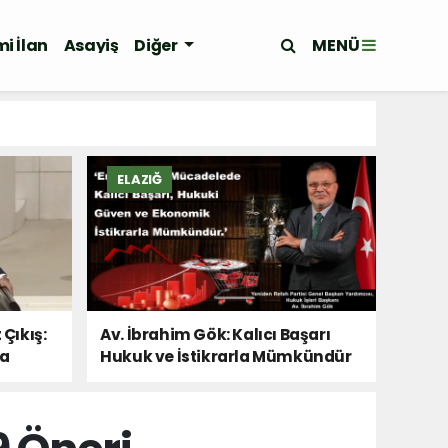
MENÜ
i İlan
Asayiş
Diğer
ELAZIĞ
 Çıkış:
Av. İbrahim Gök: Kalıcı Başarı
Da
Hukuk ve İstikrarla Mümkündür