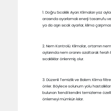
1. Doğru Sıcaklık Ayarı: Klimaları yaz a
arasında ayarlamak enerji tasarrufu ve s
ya da aşırı sıcak ayarlar, klima çarpmas
2. Nem Kontrolü: Klimalar, ortamın nem 
aylarında nem oranını azaltarak ferah b
sıcaklıklar önlenmiş olur.
3. Düzenli Temizlik ve Bakım: Klima filtr
önler. Böylece solunum yolu hastalıkları
bulunan ‘kendi kendini temizleme özelliğ
önlemeyi mümkün kılar.