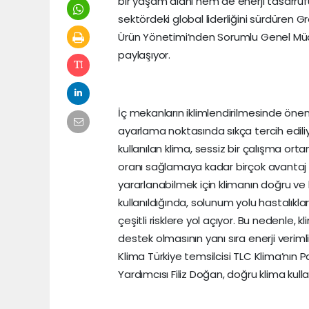
bir yaşam alanı hem de enerji tasarrufu
sektördeki global liderliğini sürdüren G
Ürün Yönetimi’nden Sorumlu Genel Müdür 
paylaşıyor.
İç mekanların iklimlendirilmesinde öneml
ayarlama noktasında sıkça tercih ediliy
kullanılan klima, sessiz bir çalışma ort
oranı sağlamaya kadar birçok avantaj
yararlanabilmek için klimanın doğru ve bi
kullanıldığında, solunum yolu hastalıklar
çeşitli risklere yol açıyor. Bu nedenle, 
destek olmasının yanı sıra enerji veriml
Klima Türkiye temsilcisi TLC Klima’nı
Yardımcısı Filiz Doğan, doğru klima kull