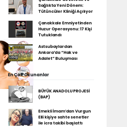
Sağlıkta Yeni Dönem:
Tütüncüler Kliniği Açılıyor
Çanakkale Emniyetinden
Huzur Operasyonu: 17 Kişi
Tutuklandı
Astsubaylardan
Ankara’da “Hak ve
Adalet” Buluşması
En Çok Okunanlar
BÜYÜK ANADOLU PROJESİ
(BAP)
Emekli İmamʹdan Vurgun
Elli kişiye sahte senetler
ile icra takibi başlattı