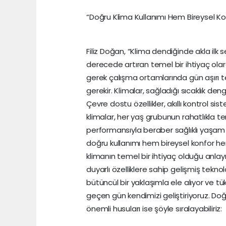
“Doğru Klima Kullanımı Hem Bireysel Ko
Filiz Doğan, “Klima dendiğinde akla ilk
derecede artıran temel bir ihtiyaç o
gerek çalışma ortamlarında gün aşırı te
gerekir. Klimalar, sağladığı sıcaklık deng
Çevre dostu özellikler, akıllı kontrol si
klimalar, her yaş grubunun rahatlıkla 
performansıyla beraber sağlıklı yaşam 
doğru kullanımı hem bireysel konfor hem
klimanın temel bir ihtiyaç olduğu anla
duyarlı özelliklere sahip gelişmiş tekno
bütüncül bir yaklaşımla ele alıyor ve tük
geçen gün kendimizi geliştiriyoruz. Doğr
önemli husuları ise şöyle sıralayabiliriz: