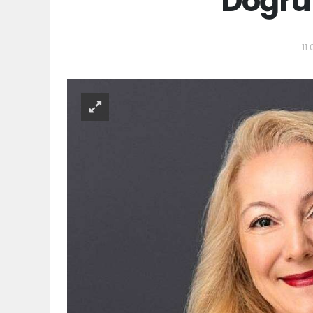
Doğru 
11