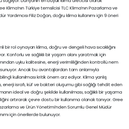
 sağlıyor. Dünyanın en büyük klima üreticisi olarak
ree Klima’nın Türkiye temsilcisi TLC Klima’nın Pazarlama ve
Yardımcısı Filiz Doğan, doğru klima kullanımı için 9 öneri
i bir rol oynayan klima, doğru ve dengeli hava sıcaklığını
or. Konforlu ve sağlıklı bir yaşam alanı yaratmak için
amından uyku kalitesine, enerji verimliliğinden kontrollü nem
 sunuyor. Ancak bu avantajlardan tam anlamıyla
linçli kullanılması kritik önem arz ediyor. Klima yanlış
ı, enerji israfı, küf ve bakteri oluşumu gibi sağlığı tehdit eden
klimanın ideal ve doğru şekilde kullanılması, sağlıklı bir yaşama
iliğini artırarak çevre dostu bir kullanıma olanak tanıyor. Gree
n Pazarlama ve Ürün Yönetimi’nden Sorumlu Genel Müdür
anımı için önerilerde bulunuyor.