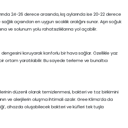
ylarında 24-26 derece arasında, kış aylarında ise 20-22 derece
ağlık açısından en uygun sıcaklık aralığını sunar. Aşırı soğuk
ına ve solunum yolu rahatsızlıklarına yol açabilir.
dengesini koruyarak konforlu bir hava sağlar. Özellikle yaz
ir ortam yaratılabilir. Bu sayede terleme ve bunaltıcı
elerinin düzenli olarak temizlenmesi, bakteri ve toz birikimini
nın ve alerjilerin oluşma ihtimali azalır. Gree Klima’da da
i’, cihazda oluşabilecek bakteri ve küfleri tek tuşla