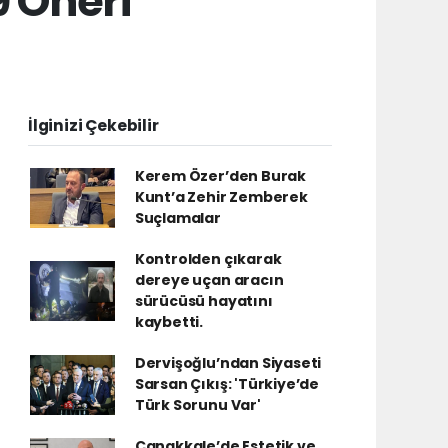
9 Öneri
İlginizi Çekebilir
Kerem Özer’den Burak
Kunt’a Zehir Zemberek
Suçlamalar
Kontrolden çıkarak
dereye uçan aracın
sürücüsü hayatını
kaybetti.
Dervişoğlu’ndan Siyaseti
Sarsan Çıkış: 'Türkiye’de
Türk Sorunu Var'
Çanakkale’de Estetik ve