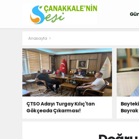
Gü
Anasayfa
ÇTSO Adayı Turgay Kılıç'tan
Bayteki
Gökçeada Çıkarması!
Bayrak 