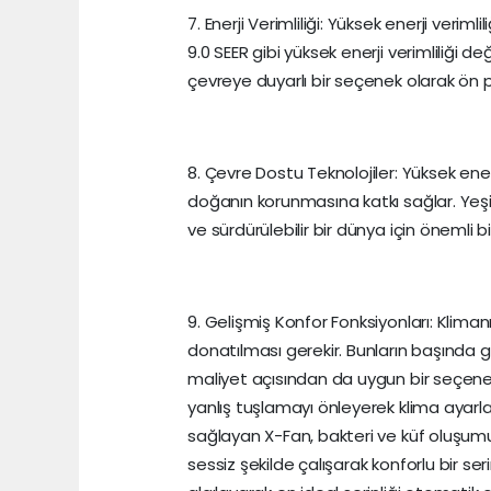
7. Enerji Verimliliği: Yüksek enerji veri
9.0 SEER gibi yüksek enerji verimliliği d
çevreye duyarlı bir seçenek olarak ön p
8. Çevre Dostu Teknolojiler: Yüksek enerj
doğanın korunmasına katkı sağlar. Yeşil 
ve sürdürülebilir bir dünya için önemli b
9. Gelişmiş Konfor Fonksiyonları: Kliman
donatılması gerekir. Bunların başında ge
maliyet açısından da uygun bir seçene
yanlış tuşlamayı önleyerek klima ayarla
sağlayan X-Fan, bakteri ve küf oluşumu
sessiz şekilde çalışarak konforlu bir se