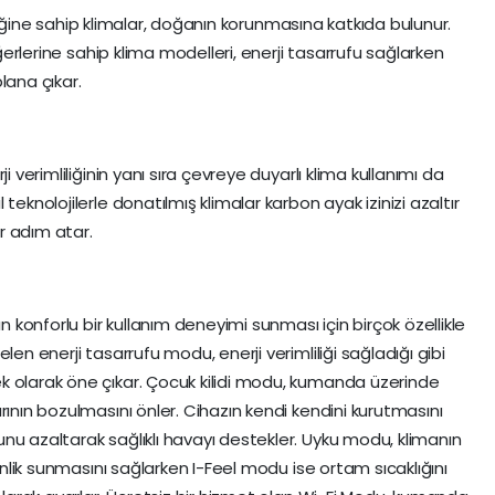
mliliğine sahip klimalar, doğanın korunmasına katkıda bulunur.
eğerlerine sahip klima modelleri, enerji tasarrufu sağlarken
lana çıkar.
i verimliliğinin yanı sıra çevreye duyarlı klima kullanımı da
teknolojilerle donatılmış klimalar karbon ayak izinizi azaltır
ir adım atar.
ın konforlu bir kullanım deneyimi sunması için birçok özellikle
len enerji tasarrufu modu, enerji verimliliği sağladığı gibi
k olarak öne çıkar. Çocuk kilidi modu, kumanda üzerinde
rının bozulmasını önler. Cihazın kendi kendini kurutmasını
nu azaltarak sağlıklı havayı destekler. Uyku modu, klimanın
rinlik sunmasını sağlarken I-Feel modu ise ortam sıcaklığını