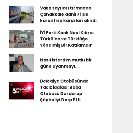
Vaka sayıları tırmanan
Çanakkale dahil 7 ilde
karantina kararları alındı
İYİ Parti Kanlı Noel Kıbrıs
Türkü’ne ve Türklüğe
Yönelmiş Bir Katliamdır
Nasıl isterdim mutlu bir
güne uyanmayı...
Belediye Otobüsünde
Taciz İddiası: Baba
Otobüsü Durdurup
Şüpheliyi Darp Etti