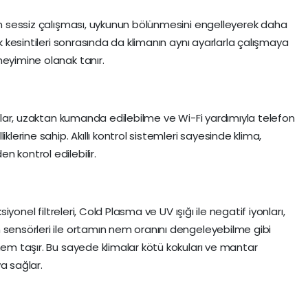
nın sessiz çalışması, uykunun bölünmesini engelleyerek daha
ik kesintileri sonrasında da klimanın aynı ayarlarla çalışmaya
neyimine olanak tanır.
imalar, uzaktan kumanda edilebilme ve Wi-Fi yardımıyla telefon
klerine sahip. Akıllı kontrol sistemleri sayesinde klima,
n kontrol edilebilir.
siyonel filtreleri, Cold Plasma ve UV ışığı ile negatif iyonları,
 sensörleri ile ortamın nem oranını dengeleyebilme gibi
nem taşır. Bu sayede klimalar kötü kokuları ve mantar
a sağlar.