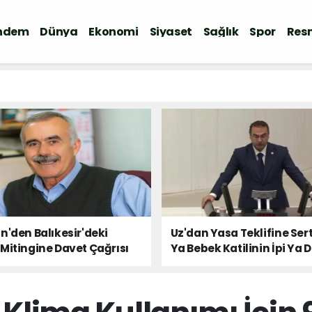
ndem
Dünya
Ekonomi
Siyaset
Sağlık
Spor
Resm
n'den Balıkesir'deki
Uz'dan Yasa Teklifine Sert
Mitingine Davet Çağrısı
Ya Bebek Katilinin İpi Ya 
Milletin Sesi!