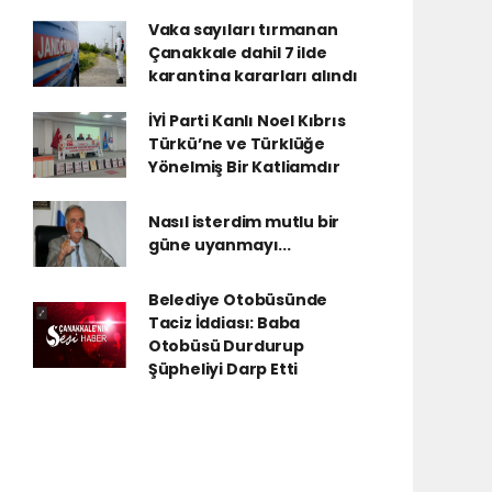
Vaka sayıları tırmanan
Çanakkale dahil 7 ilde
karantina kararları alındı
İYİ Parti Kanlı Noel Kıbrıs
Türkü’ne ve Türklüğe
Yönelmiş Bir Katliamdır
Nasıl isterdim mutlu bir
güne uyanmayı...
Belediye Otobüsünde
Taciz İddiası: Baba
Otobüsü Durdurup
Şüpheliyi Darp Etti