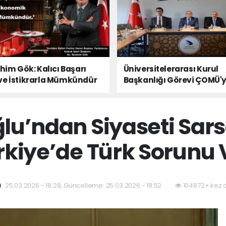
ahim Gök: Kalıcı Başarı
Üniversitelerarası Kurul
ve İstikrarla Mümkündür
Başkanlığı Görevi ÇOMÜ'
Devredildi
lu’ndan Siyaseti Sars
rkiye’de Türk Sorunu 
25.03.2026 - 18:28, Güncelleme: 25.03.2026 - 18:52
104872+ kez 