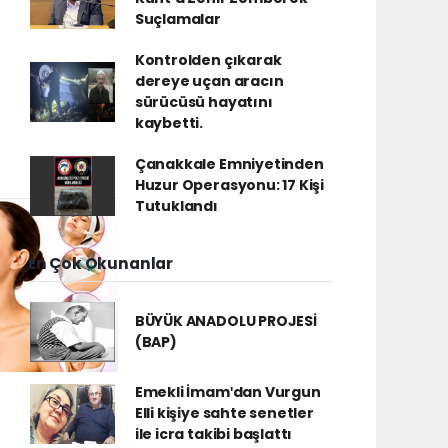
Suçlamalar
Kontrolden çıkarak
dereye uçan aracın
sürücüsü hayatını
kaybetti.
Çanakkale Emniyetinden
Huzur Operasyonu: 17 Kişi
Tutuklandı
En Çok Okunanlar
BÜYÜK ANADOLU PROJESİ
(BAP)
Emekli İmamʹdan Vurgun
Elli kişiye sahte senetler
ile icra takibi başlattı