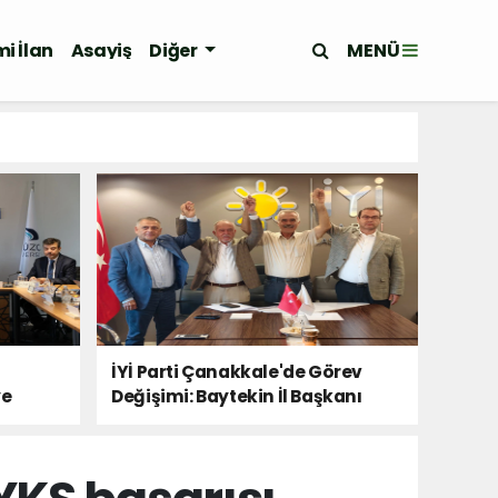
MENÜ
i İlan
Asayiş
Diğer
İYİ Parti Çanakkale'de Görev
ye
Değişimi: Baytekin İl Başkanı