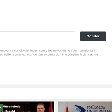
Gönder
lunuyor ve canakkaleninsesi.com sitesine yaptığınız yorumunuzla ilgili
a üstleniyorsunuz. Yazılan tüm yorumlardan site yönetimi hiçbir şekilde
Ğ