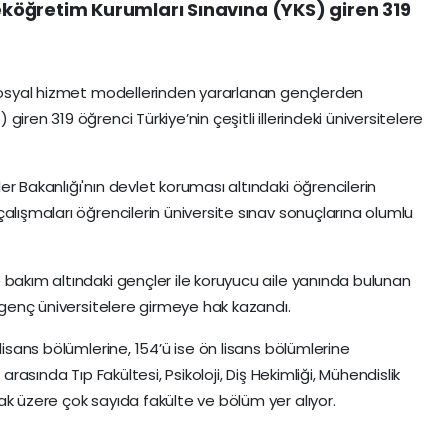
öğretim Kurumları Sınavına (YKS) giren 319
 sosyal hizmet modellerinden yararlanan gençlerden
iren 319 öğrenci Türkiye’nin çeşitli illerindeki üniversitelere
r Bakanlığı'nın devlet koruması altındaki öğrencilerin
alışmaları öğrencilerin üniversite sınav sonuçlarına olumlu
 bakım altındaki gençler ile koruyucu aile yanında bulunan
9 genç üniversitelere girmeye hak kazandı.
lisans bölümlerine, 154’ü ise ön lisans bölümlerine
arasında Tıp Fakültesi, Psikoloji, Diş Hekimliği, Mühendislik
ak üzere çok sayıda fakülte ve bölüm yer alıyor.