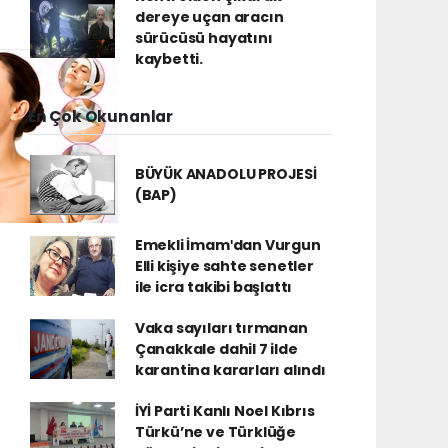
dereye uçan aracın
sürücüsü hayatını
kaybetti.
En Çok Okunanlar
BÜYÜK ANADOLU PROJESİ
(BAP)
Emekli İmamʹdan Vurgun
Elli kişiye sahte senetler
ile icra takibi başlattı
Vaka sayıları tırmanan
Çanakkale dahil 7 ilde
karantina kararları alındı
İYİ Parti Kanlı Noel Kıbrıs
Türkü’ne ve Türklüğe