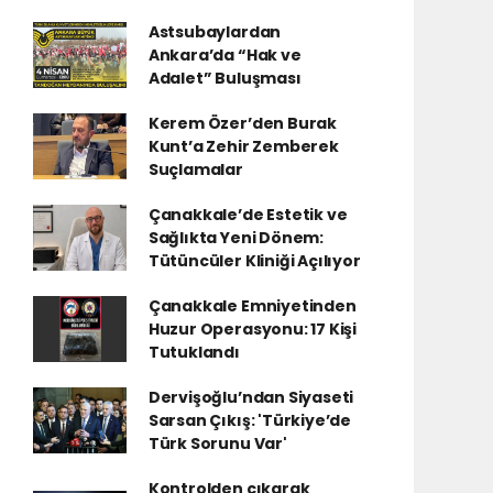
Astsubaylardan
Ankara’da “Hak ve
Adalet” Buluşması
Kerem Özer’den Burak
Kunt’a Zehir Zemberek
Suçlamalar
Çanakkale’de Estetik ve
Sağlıkta Yeni Dönem:
Tütüncüler Kliniği Açılıyor
Çanakkale Emniyetinden
Huzur Operasyonu: 17 Kişi
Tutuklandı
Dervişoğlu’ndan Siyaseti
Sarsan Çıkış: 'Türkiye’de
Türk Sorunu Var'
Kontrolden çıkarak