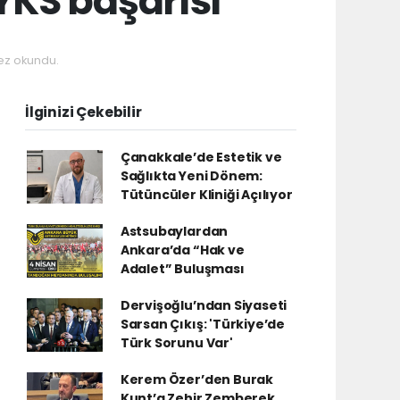
YKS başarısı
ez okundu.
İlginizi Çekebilir
Çanakkale’de Estetik ve
Sağlıkta Yeni Dönem:
Tütüncüler Kliniği Açılıyor
Astsubaylardan
Ankara’da “Hak ve
Adalet” Buluşması
Dervişoğlu’ndan Siyaseti
Sarsan Çıkış: 'Türkiye’de
Türk Sorunu Var'
Kerem Özer’den Burak
Kunt’a Zehir Zemberek