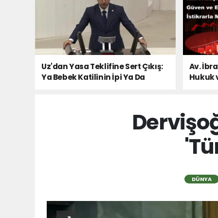
Uz'dan Yasa Teklifine Sert Çıkış:
Av. İbr
Ya Bebek Katilinin İpi Ya Da
Hukuk 
Milletin Sesi!
Dervişoğ
'Tü
DÜNYA