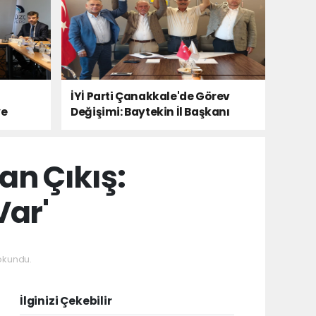
İYİ Parti Çanakkale'de Görev
ye
Değişimi: Baytekin İl Başkanı
an Çıkış:
Var'
okundu.
İlginizi Çekebilir