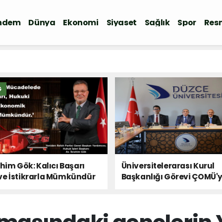
ndem
Dünya
Ekonomi
Siyaset
Sağlık
Spor
Resm
Ğ
ahim Gök: Kalıcı Başarı
Üniversitelerarası Kurul
ve İstikrarla Mümkündür
Başkanlığı Görevi ÇOMÜ'
Devredildi