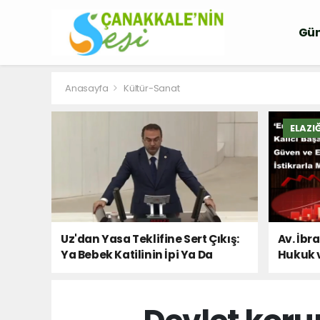
Gü
Anasayfa
Kültür-Sanat
ELAZI
Uz'dan Yasa Teklifine Sert Çıkış:
Av. İbr
Ya Bebek Katilinin İpi Ya Da
Hukuk 
Milletin Sesi!