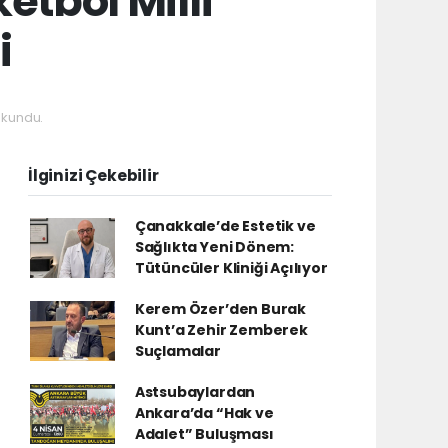
tbol Milli
i
okundu.
İlginizi Çekebilir
Çanakkale’de Estetik ve
Sağlıkta Yeni Dönem:
Tütüncüler Kliniği Açılıyor
Kerem Özer’den Burak
Kunt’a Zehir Zemberek
Suçlamalar
Astsubaylardan
Ankara’da “Hak ve
Adalet” Buluşması