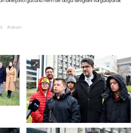
run birleştirici gücünü hem de doğa sevgisini vurgulayarak
ol
#down