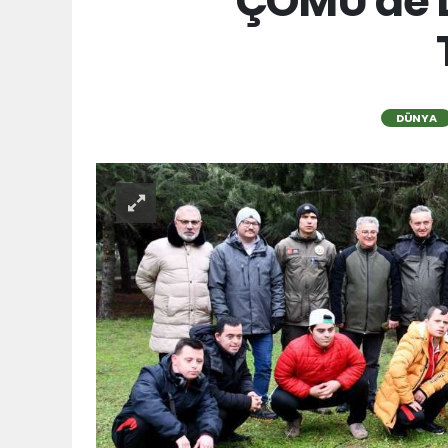
ÇOMÜ'de D
DÜNYA