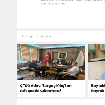
sorumlu tutulamaz.
Anasayfa
Yaşam
ÇTSO Adayı Turgay Kılıç'tan
Bayteki
Gökçeada Çıkarması!
Bayrak 