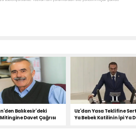
n'den Balıkesir'deki
Uz'dan Yasa Teklifine Sert
Mitingine Davet Çağrısı
Ya Bebek Katilinin İpi Ya 
Milletin Sesi!