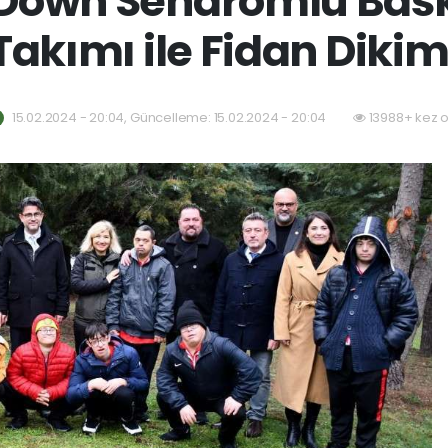
own Sendromlu Baske
Takımı ile Fidan Dikim
15.02.2024 - 20:04, Güncelleme: 15.02.2024 - 20:04
13988+ kez 