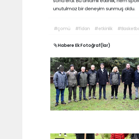
sona erdi. Bu anlamlı etkinlik, hem spo
unutulmaz bir deneyim sunmuş oldu.
#çomü
#fidan
#etkinlik
#Basketb
Habere Ek Fotoğraf(lar)