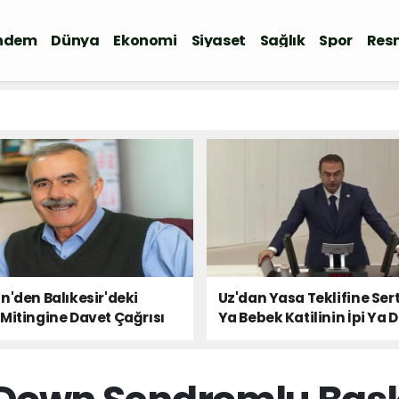
ndem
Dünya
Ekonomi
Siyaset
Sağlık
Spor
Resm
n'den Balıkesir'deki
Uz'dan Yasa Teklifine Sert
Mitingine Davet Çağrısı
Ya Bebek Katilinin İpi Ya 
Milletin Sesi!