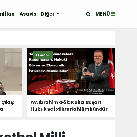
MENÜ
i İlan
Asayiş
Diğer
ELAZIĞ
 Çıkış:
Av. İbrahim Gök: Kalıcı Başarı
Da
Hukuk ve İstikrarla Mümkündür