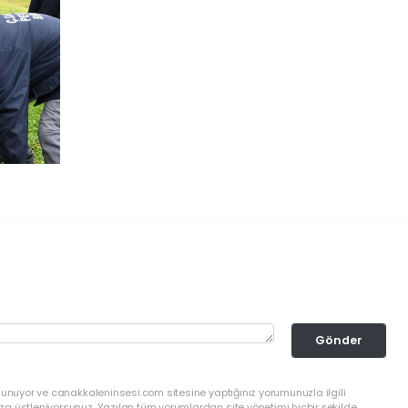
Gönder
lunuyor ve canakkaleninsesi.com sitesine yaptığınız yorumunuzla ilgili
a üstleniyorsunuz. Yazılan tüm yorumlardan site yönetimi hiçbir şekilde