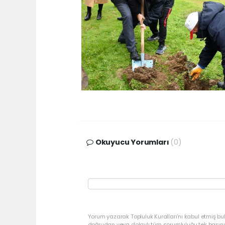
Okuyucu Yorumları
(0)
Yorum yazarak Topluluk Kuralları’nı kabul etmiş bu
doğrudan veya dolaylı tüm sorumluluğu tek başınız