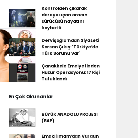
Kontrolden çıkarak
dereye uçan aracın
sürücüsü hayatını
kaybetti.
Dervişoğlu’ndan Siyaseti
Sarsan Çıkış: 'Türkiye’de
Türk Sorunu Var'
Çanakkale Emniyetinden
Huzur Operasyonu: 17 Kişi
Tutuklandı
En Çok Okunanlar
BÜYÜK ANADOLU PROJESİ
(BAP)
Emekli İmamʹdan Vurgun