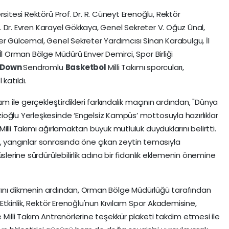
sitesi Rektörü Prof. Dr. R. Cüneyt Erenoğlu, Rektör
of. Dr. Evren Karayel Gökkaya, Genel Sekreter V. Oğuz Ünal,
er Gülcemal, Genel Sekreter Yardımcısı Sinan Karabulgu, İl
İl Orman Bölge Müdürü Enver Demirci, Spor Birliği
Down
Sendromlu
Basketbol
Milli Takımı sporcuları,
katıldı.
ım ile gerçekleştirdikleri farkındalık maçının ardından, "Dünya
oğlu Yerleşkesinde ‘Engelsiz Kampüs’ mottosuyla hazırlıklar
illi Takımı ağırlamaktan büyük mutluluk duyduklarını belirtti.
nin, yangınlar sonrasında öne çıkan zeytin temasıyla
slerine sürdürülebilirlik adına bir fidanlık eklemenin önemine
nlarını dikmenin ardından, Orman Bölge Müdürlüğü tarafından
Etkinlik, Rektör Erenoğlu'nun Kıvılcım Spor Akademisine,
Milli Takım Antrenörlerine teşekkür plaketi takdim etmesi ile