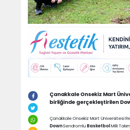
Çanakkale Onsekiz Mart Üniver
birliğinde gerçekleştirilen D
Çanakkale Onsekiz Mart Üniversitesi Rek
Down
Sendromlu
Basketbol
Milli Takı