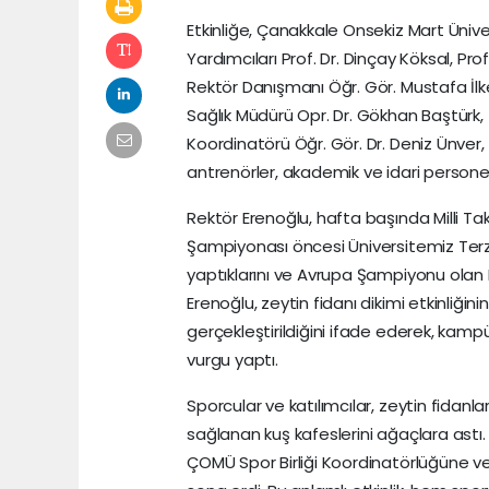
Etkinliğe, Çanakkale Onsekiz Mart Üniver
Yardımcıları Prof. Dr. Dinçay Köksal, Pr
Rektör Danışmanı Öğr. Gör. Mustafa İlk
Sağlık Müdürü Opr. Dr. Gökhan Baştürk, 
Koordinatörü Öğr. Gör. Dr. Deniz Ünver,
antrenörler, akademik ve idari personel 
Rektör Erenoğlu, hafta başında Milli Tak
Şampiyonası öncesi Üniversitemiz Terzi
yaptıklarını ve Avrupa Şampiyonu olan M
Erenoğlu, zeytin fidanı dikimi etkinliği
gerçekleştirildiğini ifade ederek, kampü
vurgu yaptı.
Sporcular ve katılımcılar, zeytin fida
sağlanan kuş kafeslerini ağaçlara astı. 
ÇOMÜ Spor Birliği Koordinatörlüğüne ve 