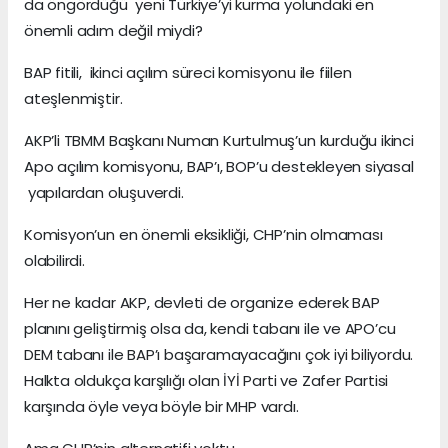
da öngördüğü yeni Türkiye’yi kurma yolundaki en
önemli adım değil miydi?
BAP fitili, ikinci açılım süreci komisyonu ile fiilen
ateşlenmiştir.
AKP’li TBMM Başkanı Numan Kurtulmuş’un kurduğu ikinci
Apo açılım komisyonu, BAP’ı, BOP’u destekleyen siyasal
yapılardan oluşuverdi.
Komisyon’un en önemli eksikliği, CHP’nin olmaması
olabilirdi.
Her ne kadar AKP, devleti de organize ederek BAP
planını geliştirmiş olsa da, kendi tabanı ile ve APO’cu
DEM tabanı ile BAP’ı başaramayacağını çok iyi biliyordu.
Halkta oldukça karşılığı olan İYİ Parti ve Zafer Partisi
karşında öyle veya böyle bir MHP vardı.