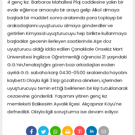
4 genç kız Barbaros Mahallesi Plaj caddesine yakın bir
evde eğlence amacıyla bir araya gelip Alkol almaya
başladı bir müddet sonra aralarında para toplayıp bir
arakadaşlarını uyuşturucu almaya gönderdiler ve
getirilen Kimyasal uyuşturucuyu hep birlikte kullanmaya
başladılar gecenin ilerleyen saatlerinde Aşırı doz
uyuşturucu aldığı iddia edilen Çanakkale Onsekiz Mart
Üniversitesi İngilizce Öğretmenliği öğrencisi 21 yaşındaki
G.G.’nin,fenalaştığını gören bazı arkadaşları evden
ayrıldı G.G. sabaha karşı 04:30-05:00 sıralarında hayatını
kaybetti Olayla ilgili 3 kişi gözaltına alınırken, içlerinden
uyuşturucuyu temin ettiği belirlenen bir kişi tutuklanarak
cezaevine gönderildi. Yaşamını yitiren genç kız
memleketi Balıkesirin Ayvalık ilçesi Akçapınar Köyü’ne
defnedildi. Olayla ilgili soruşturma ise devam ediyor.