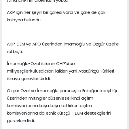
Ama CHP’nin alternatifi yoktu.
AKP için her şeyin bir çaresi vardı ve çare de çok
kolayca bulundu.
AKP, DEM ve APO üzerinden İmamoğlu ve Özgür Özel’e
rol biçti.
İmamoğlu-Özel ikilisinin CHP’si;sol
milliyetçileri/ulusalcıları, laikleri yani Atatürkçü Türkleri
iknaya görevlendirildi.
Özgür Özel ve İmamoğlu görünüşte Erdoğan karşıtlığı
üzerinden mitingler düzenlese ikinci açılım
komisyonlarına koşa koşa katılırken açılım
komisyonlarına da etnik Kürtçü - DEM destekçilerini
görevlendirdi.