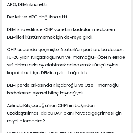
APO, DEM’i ikna etti.
Devlet ve APO dağı ikna etti.
DEM ikna edilince CHP yönetim kadroları mecburen
DEM’lileri küstürmemek için devreye girdi.
CHP esasında geçmişte Atatürk’ün partisi olsa da, son
15-20 yıldır Kılıçdaroğlu’nun ve İmamoğlu- Özel’in elinde
sırf daha fazla oy alabilmek adına etnik Kürtçü oyları
kapabilmek için DEM’in gizli ortağı oldu.
DEM perde arkasında Kılıçdaroğlu ve Özel-İmamoğlu
kadrolarının siyasal bilinç kaynağıydı.
Aslında Kılıçdaroğlu’nun CHP’nin başından
uzaklaştırılması da bu BAP planı hayata geçrilmesi için
miydi bilemedim?