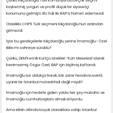
Çünkü Kılıçdaroğlu Türk Kamuoyunda birçok seçimi
kaybetmiş yorgun ve profili düşük bir siyasetçi
konumuna gelmişti. BU hali ile BAP’a hizmet edemezdi.
Olasılıkla CHP’li Türk seçmeni Kılıçdaroğlu’nun ardından
gitmezdi.
İşte bu gerekçelerle Kılıçdaroğlu yerine İmamoğlu- Özel
ikilisi mi sahneye sürüldü?
Çünkü, DEM’li etnik Kürtçü istekleri “Kürt Meselesi”olarak
benimsemiş Özgür Özel, BAP için biçilmiş kaftandı.
İmamoğlu ise oldukça kıvrak, kâr zarar hesabı kuvvetli,
uyanık bir İstanbul müteahhidi değil miydi?
İmamoğlu için hedefe giden yolda her şey mübahtı ve
İmamoğlu cumhurbaşkanı olmak istiyordu.
Ama elinin altında büyük olanaklara sahip İstanbul