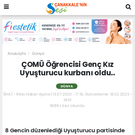
Anasayfa
Dünya
ÇOMÜ Öğrencisi Genç Kız
Uyuşturucu kurbanı oldu..
DÜNYA
(İHA) - İhlas Haber Ajansı | 13.07.2020 - 17:16, Güncelleme: 18.02.2023 -
18:01
9086+ kez okundu.
8 Gencin düzenlediği Uyuşturucu partisinde