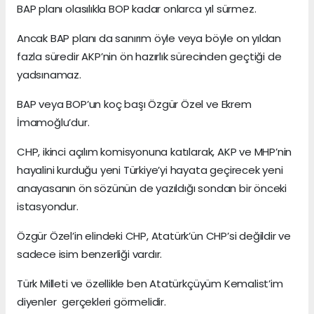
BAP planı olasılıkla BOP kadar onlarca yıl sürmez.
Ancak BAP planı da sanırım öyle veya böyle on yıldan
fazla süredir AKP’nin ön hazırlık sürecinden geçtiği de
yadsınamaz.
BAP veya BOP’un koç başı Özgür Özel ve Ekrem
İmamoğlu’dur.
CHP, ikinci açılım komisyonuna katılarak, AKP ve MHP’nin
hayalini kurduğu yeni Türkiye’yi hayata geçirecek yeni
anayasanın ön sözünün de yazıldığı sondan bir önceki
istasyondur.
Özgür Özel’in elindeki CHP, Atatürk’ün CHP’si değildir ve
sadece isim benzerliği vardır.
Türk Milleti ve özellikle ben Atatürkçüyüm Kemalist’im
diyenler gerçekleri görmelidir.