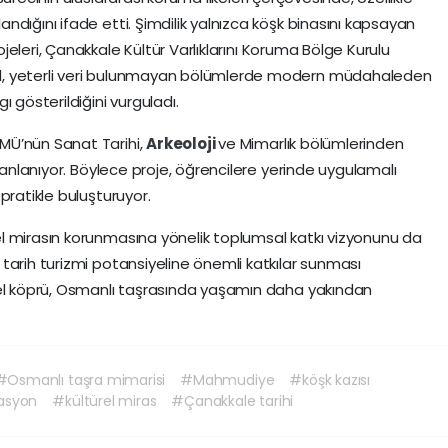
dığını ifade etti. Şimdilik yalnızca köşk binasını kapsayan
ojeleri, Çanakkale Kültür Varlıklarını Koruma Bölge Kurulu
l, yeterli veri bulunmayan bölümlerde modern müdahaleden
 gösterildiğini vurguladı.
MÜ’nün Sanat Tarihi,
Arkeoloji
ve Mimarlık bölümlerinden
planlanıyor. Böylece proje, öğrencilere yerinde uygulamalı
pratikle buluşturuyor.
l mirasın korunmasına yönelik toplumsal katkı vizyonunu da
tarih turizmi potansiyeline önemli katkılar sunması
sel köprü, Osmanlı taşrasında yaşamın daha yakından
#Osmanlı taşra mimarisi
#Mahmudiye
#köşk kazısı
asyon
#kültürel miras
#Çanakkale tarihi