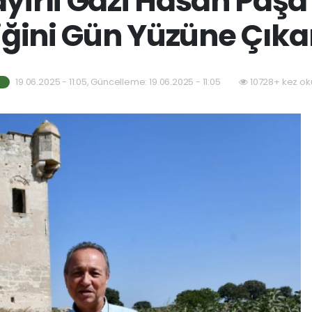
irli Gazi Hasan Paşa
liğini Gün Yüzüne Çıka
19.06.2025 - 11:05, Güncelleme: 19.06.2025 - 11:05
10728+ kez ok