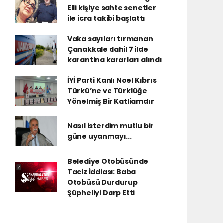
Elli kişiye sahte senetler
ile icra takibi başlattı
Vaka sayıları tırmanan
Çanakkale dahil 7 ilde
karantina kararları alındı
İYİ Parti Kanlı Noel Kıbrıs
Türkü’ne ve Türklüğe
Yönelmiş Bir Katliamdır
Nasıl isterdim mutlu bir
güne uyanmayı...
Belediye Otobüsünde
Taciz İddiası: Baba
Otobüsü Durdurup
Şüpheliyi Darp Etti