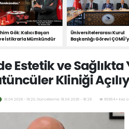
ahim Gök: Kalıcı Başarı
Üniversitelerarası Kurul
ve İstikrarla Mümkündür
Başkanlığı Görevi ÇOMÜ'
Devredildi
e Estetik ve Sağlıkta
tüncüler Kliniği Açılı
18.04.2026 - 18:20, Güncelleme: 18.04.2026 - 18:29
95654+ kez o