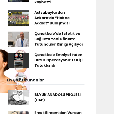
kaybetti.
Astsubaylardan
Ankara’da “Hak ve
Adalet” Buluşması
Çanakkale’de Estetik ve
Sağlıkta Yeni Dönem:
Tütüncüler Kliniği Açılıyor
Çanakkale Emniyetinden
Huzur Operasyonu: 17 Kişi
Tutuklandı
En Çok Okunanlar
BÜYÜK ANADOLU PROJESİ
(BAP)
Emekli İmamʹdan Vurgun