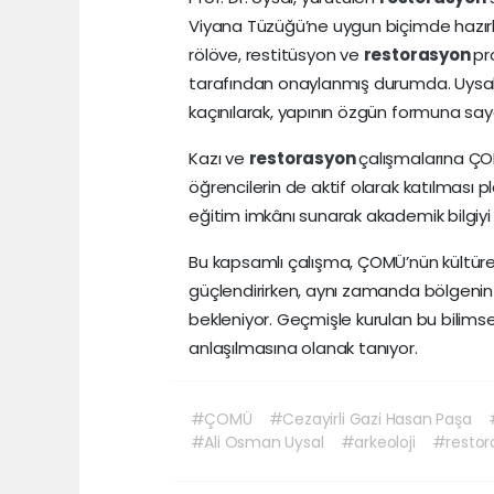
Viyana Tüzüğü’ne uygun biçimde hazırlan
rölöve, restitüsyon ve
restorasyon
pr
tarafından onaylanmış durumda. Uysa
kaçınılarak, yapının özgün formuna saygı
Kazı ve
restorasyon
çalışmalarına ÇO
öğrencilerin de aktif olarak katılması 
eğitim imkânı sunarak akademik bilgiyi 
Bu kapsamlı çalışma, ÇOMÜ’nün kültüre
güçlendirirken, aynı zamanda bölgenin 
bekleniyor. Geçmişle kurulan bu bilim
anlaşılmasına olanak tanıyor.
#ÇOMÜ
#Cezayirli Gazi Hasan Paşa
#Ali Osman Uysal
#arkeoloji
#restor