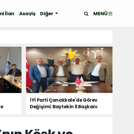
MENÜ
i İlan
Asayiş
Diğer
İYİ Parti Çanakkale'de Görev
ye
Değişimi: Baytekin İl Başkanı