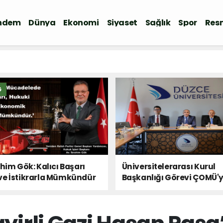
ndem
Dünya
Ekonomi
Siyaset
Sağlık
Spor
Resm
Ğ
ahim Gök: Kalıcı Başarı
Üniversitelerarası Kurul
ve İstikrarla Mümkündür
Başkanlığı Görevi ÇOMÜ'
Devredildi