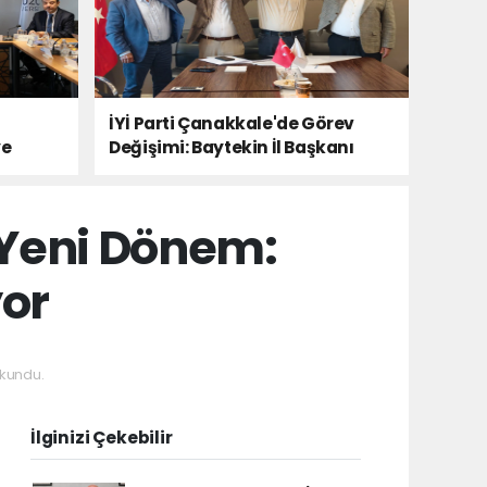
İYİ Parti Çanakkale'de Görev
ye
Değişimi: Baytekin İl Başkanı
 Yeni Dönem:
yor
kundu.
İlginizi Çekebilir