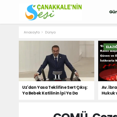
Gü
Anasayfa
Dünya
ELAZI
Uz'dan Yasa Teklifine Sert Çıkış:
Av. İbr
Ya Bebek Katilinin İpi Ya Da
Hukuk 
Milletin Sesi!