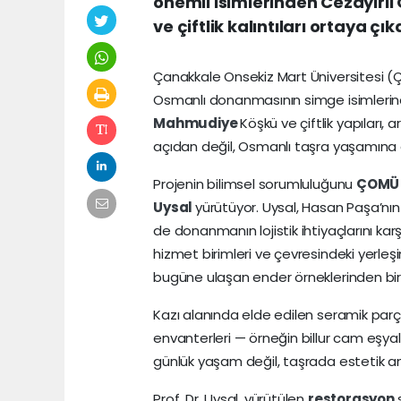
önemli isimlerinden Cezayirl
ve çiftlik kalıntıları ortaya çıka
Çanakkale Onsekiz Mart Üniversitesi (
Osmanlı donanmasının simge isimlerind
Mahmudiye
Köşkü ve çiftlik yapıları, 
açıdan değil, Osmanlı taşra yaşamına da
Projenin bilimsel sorumluluğunu
ÇOM
Uysal
yürütüyor. Uysal, Hasan Paşa’nı
de donanmanın lojistik ihtiyaçlarını karş
hizmet birimleri ve çevresindeki yerleş
bugüne ulaşan ender örneklerinden biri 
Kazı alanında elde edilen seramik parça
envanterleri — örneğin billur cam eşyal
günlük yaşam değil, taşrada estetik anla
Prof. Dr. Uysal, yürütülen
restorasyon