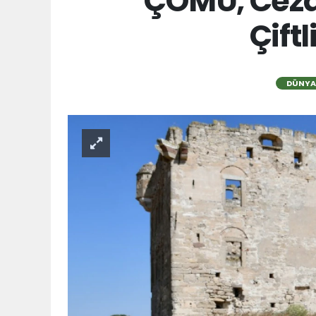
ÇOMÜ, Cezay
Çift
DÜNYA