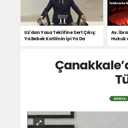
Uz'dan Yasa Teklifine Sert Çıkış:
Av. İbr
Ya Bebek Katilinin İpi Ya Da
Hukuk 
Milletin Sesi!
Çanakkale’d
Tü
DÜNYA