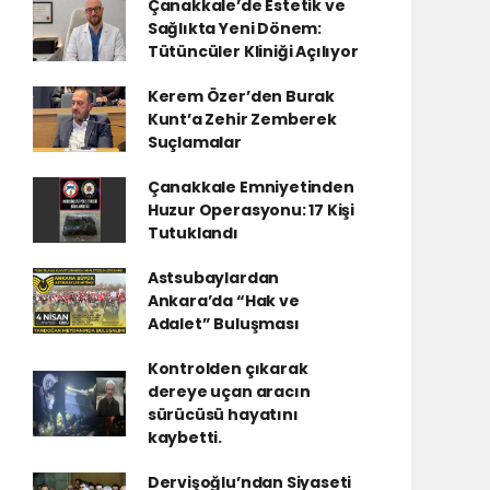
Çanakkale’de Estetik ve
Sağlıkta Yeni Dönem:
Tütüncüler Kliniği Açılıyor
Kerem Özer’den Burak
Kunt’a Zehir Zemberek
Suçlamalar
Çanakkale Emniyetinden
Huzur Operasyonu: 17 Kişi
Tutuklandı
Astsubaylardan
Ankara’da “Hak ve
Adalet” Buluşması
Kontrolden çıkarak
dereye uçan aracın
sürücüsü hayatını
kaybetti.
Dervişoğlu’ndan Siyaseti