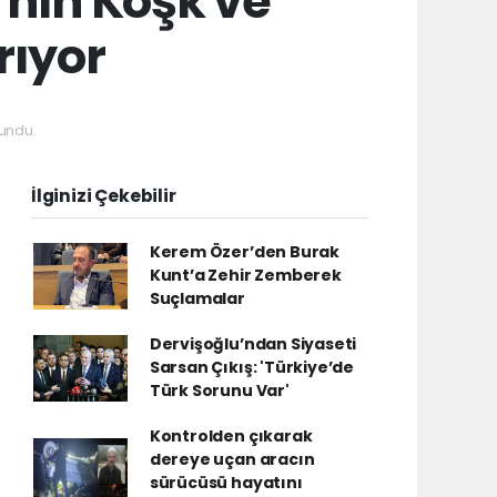
’nın Köşk ve
rıyor
undu.
İlginizi Çekebilir
Kerem Özer’den Burak
Kunt’a Zehir Zemberek
Suçlamalar
Dervişoğlu’ndan Siyaseti
Sarsan Çıkış: 'Türkiye’de
Türk Sorunu Var'
Kontrolden çıkarak
dereye uçan aracın
sürücüsü hayatını