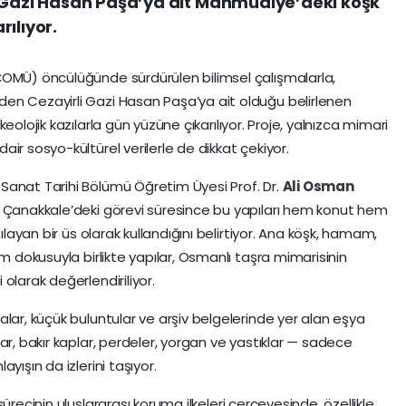
i Gazi Hasan Paşa’ya ait Mahmudiye’deki köşk
rılıyor.
ÇOMÜ) öncülüğünde sürdürülen bilimsel çalışmalarla,
en Cezayirli Gazi Hasan Paşa’ya ait olduğu belirlenen
arkeolojik kazılarla gün yüzüne çıkarılıyor. Proje, yalnızca mimari
ir sosyo-kültürel verilerle de dikkat çekiyor.
Ü
Sanat Tarihi Bölümü Öğretim Üyesi Prof. Dr.
Ali Osman
n Çanakkale’deki görevi süresince bu yapıları hem konut hem
ılayan bir üs olarak kullandığını belirtiyor. Ana köşk, hamam,
im dokusuyla birlikte yapılar, Osmanlı taşra mimarisinin
olarak değerlendiriliyor.
lar, küçük buluntular ve arşiv belgelerinde yer alan eşya
ar, bakır kaplar, perdeler, yorgan ve yastıklar — sadece
yışın da izlerini taşıyor.
sürecinin uluslararası koruma ilkeleri çerçevesinde, özellikle