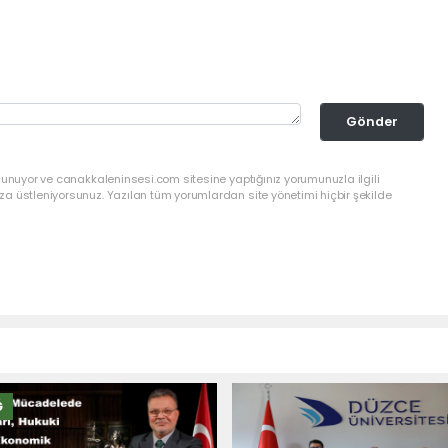
Gönder
lunuyor ve canakkaleninsesi.com sitesine yaptığınız yorumunuzla ilgili
a üstleniyorsunuz. Yazılan tüm yorumlardan site yönetimi hiçbir şekilde
Ğ