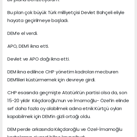
Bu plan çok büyük Türk milliyetçisi Devlet Bahçeli eliyle
hayata geçirilmeye başladı.
DEM’e el verdi.
APO, DEM’i ikna etti.
Devlet ve APO dağı ikna etti.
DEM ikna edilince CHP yönetim kadroları mecburen
DEM’lileri küstürmemek için devreye girdi.
CHP esasında geçmişte Atatürk’ün partisi olsa da, son
15-20 yıldır Kılıçdaroğlu’nun ve İmamoğlu- Özel’in elinde
sırf daha fazla oy alabilmek adına etnik Kürtçü oyları
kapabilmek için DEM’in gizli ortağı oldu.
DEM perde arkasında Kılıçdaroğlu ve Özel-İmamoğlu