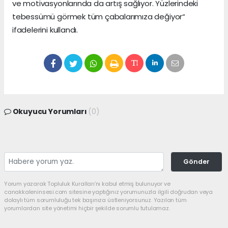
ve motivasyonlarında da artış sağlıyor. Yüzlerindeki
tebessümü görmek tüm çabalarımıza değiyor“
ifadelerini kullandı.
Okuyucu Yorumları
(0)
Gönder
Yorum yazarak Topluluk Kuralları’nı kabul etmiş bulunuyor ve
canakkaleninsesi.com sitesine yaptığınız yorumunuzla ilgili doğrudan veya
dolaylı tüm sorumluluğu tek başınıza üstleniyorsunuz. Yazılan tüm
yorumlardan site yönetimi hiçbir şekilde sorumlu tutulamaz.