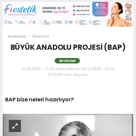
Anasayfa
Ekonomi
BÜYÜK ANADOLU PROJESİ (BAP)
EKONOMI
10.08.2025 - 17:43, Güncelleme: 04.12.2025 - 00:14
277035+ kez okundu.
BAP bize neleri hazırlıyor?