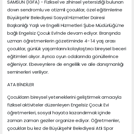
SAMSUN (İGFA) - Fiziksel ve zihinsel yetersizliği bulunan
down sendromlu ve otizmli çocuklar, özel eğitimlerine
Büyükşehir Belediyesi Sosyal Hizmetler Dairesi
Başkanlığı Yaşlı ve Engelli Hizmetleri Şube Müdürlüğü’ne
bağlı Engelsiz Çocuk Evi’nde devam ediyor. Branşında
uzman öğretmenlerin gözetiminde 4- 14 yaş arası
çocuklar, günlük yaşamlarını kolaylaştırıcı bireysel beceri
eğitimleri alıyor. Ayrıca oyun odalarında gönüllerince
eğleniyor. Ebeveynlere de engelilik ve aile danışmanlığı
seminerleri veriliyor.
ATA BİNDİLER
Çocukların bireysel yeteneklerini geliştirmek amacıyla
fiziksel aktiviteler düzenleyen Engelsiz Çocuk Evi
öğretmenleri, sosyal hayata kazandırmak içinde
zaman zaman geziler organize ediyor. Öğretmenler,
çocukları bu kez de Büyükşehir Belediyesi Atlı Spor