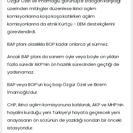
Özgür Özel ve İmamoğlu görünüşte Erdoğan karşıtlığı
üzerinden mitingler düzenlese ikinci açılım
komisyonlarına koşa koşa katılırken açılım
komisyonlarına da etnik Kürtçü - DEM destekçilerini
görevlendirdi.
BAP planı olasılıkla BOP kadar onlarca yıl sürmez.
Ancak BAP planı da sanırım öyle veya böyle on yıldan
fazla süredir AKP’nin ön hazırlık sürecinden geçtiği de
yadsınamaz.
BAP veya BOP’un koç başı Özgür Özel ve Ekrem
İmamoğlu’dur.
CHP, ikinci açılım komisyonuna katılarak, AKP ve MHP’nin
hayalini kurduğu yeni Türkiye’yi hayata geçirecek yeni
anayasanın ön sözünün de yazıldığı sondan bir önceki
istasyondur.