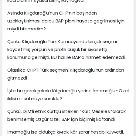
kadrolarının siyasal bilinç kaynağıydı.
Aslında Kılıçdaroğlu’nun CHP’nin başından
uzaklaştırılması da bu BAP planı hayata geçrilmesi için
miydi bilemedim?
Çünkü Kılıçdaroğlu Türk Kamuoyunda birçok seçimi
kaybetmiş yorgun ve profili düşük bir siyasetçi
konumuna gelmişti. BU hali ile BAP’a hizmet edemezdi.
Olasılıkla CHP’li Türk seçmeni Kılıçdaroğlu’nun ardından
gitmezdi.
İşte bu gerekçelerle Kılıçdaroğlu yerine İmamoğlu- Özel
ikilisi mi sahneye sürüldü?
Çünkü, DEM’li etnik Kürtçü istekleri “Kürt Meselesi”olarak
benimsemiş Özgür Özel, BAP için biçilmiş kaftandı.
İmamoğlu ise oldukça kıvrak, kâr zarar hesabı kuvvetli,