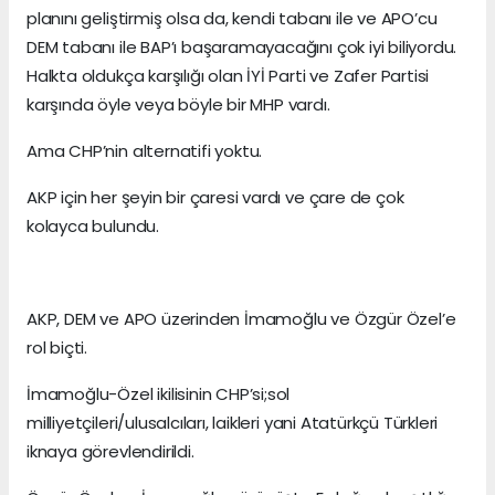
planını geliştirmiş olsa da, kendi tabanı ile ve APO’cu
DEM tabanı ile BAP’ı başaramayacağını çok iyi biliyordu.
Halkta oldukça karşılığı olan İYİ Parti ve Zafer Partisi
karşında öyle veya böyle bir MHP vardı.
Ama CHP’nin alternatifi yoktu.
AKP için her şeyin bir çaresi vardı ve çare de çok
kolayca bulundu.
AKP, DEM ve APO üzerinden İmamoğlu ve Özgür Özel’e
rol biçti.
İmamoğlu-Özel ikilisinin CHP’si;sol
milliyetçileri/ulusalcıları, laikleri yani Atatürkçü Türkleri
iknaya görevlendirildi.