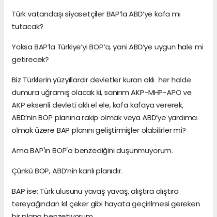
Türk vatandaşı siyasetçiler BAP’la ABD’ye kafa mı
tutacak?
Yoksa BAP’la Türkiye’yi BOP’a, yani ABD’ye uygun hale mi
getirecek?
Biz Türklerin yüzyıllardır devletler kuran aklı her halde
dumura uğramış olacak ki, sanırım AKP-MHP-APO ve
AKP eksenli devleti aklı el ele, kafa kafaya vererek,
ABD’nin BOP planına rakip olmak veya ABD’ye yardımcı
olmak üzere BAP planını geliştirmişler olabilirler mi?
Ama BAP'ın BOP'a benzediğini düşünmüyorum.
Çünkü BOP, ABD’nin kanlı planıdır.
BAP ise; Türk ulusunu yavaş yavaş, alıştıra alıştıra
tereyağından kıl çeker gibi hayata geçirilmesi gereken
bir plana benzetiyorum.