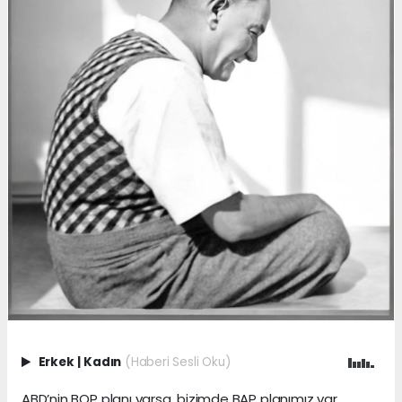
Erkek
|
Kadın
(Haberi Sesli Oku)
ABD’nin BOP planı varsa, bizimde BAP planımız var.