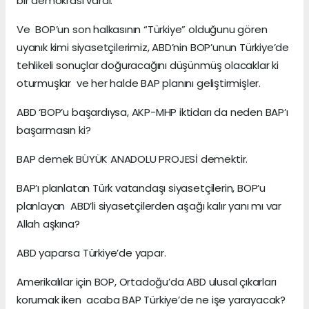
bir demokrasi vardı.
Ve BOP’un son halkasının “Türkiye” olduğunu gören
uyanık kimi siyasetçilerimiz, ABD’nin BOP’unun Türkiye’de
tehlikeli sonuçlar doğuracağını düşünmüş olacaklar ki
oturmuşlar ve her halde BAP planını geliştirmişler.
ABD ‘BOP’u başardıysa, AKP-MHP iktidarı da neden BAP’ı
başarmasın ki?
BAP demek BÜYÜK ANADOLU PROJESİ demektir.
BAP’ı planlatan Türk vatandaşı siyasetçilerin, BOP’u
planlayan ABD’li siyasetçilerden aşağı kalır yanı mı var
Allah aşkına?
ABD yaparsa Türkiye’de yapar.
Amerikalılar için BOP, Ortadoğu’da ABD ulusal çıkarları
korumak iken acaba BAP Türkiye’de ne işe yarayacak?