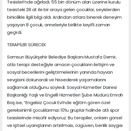
Tesisleri’nde ağırladı. 55 bin dönüm alan üzerine kurulu
tesisteki 28 at ile bir araya gelen çocuklar, seyislerden
binicilikle ilgili bilgi aldı. Ardından atlara binerek deneyim
yaşayan 8 çocuk, anneleriyle birlikte keyifli zaman
geçirdi.
TERAPİLER SÜRECEK
Samsun Büyükşehir Belediye Başkanı Mustafa Demir,
atla terapi desteğiyle amacın çocukların iletişim ve
sosyal becerilerini geliştirmelerinin yanında hayvan
sevgisini dokunarak ve hissederek yaşamalarını
sağlamak olduğunu söyledi. Sosyal Hizmetler Dairesi
Başkanlığı Yaşlı ve Engelli Hizmetleri Şube Müdürü Emrah
Baş ise, “Engelsiz Çocuk Evi’nde eğitim gören özel
gereksinimli çocuklarımızı 10’lu gruplar halinde atlı spor
tesislerinde misafir ediyoruz. Bu terapiler, onların görsel
ve işitsel uyanışlarının artırılması, özgüven, benlik saygısı