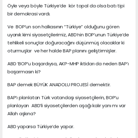
Öyle veya böyle Türkiye’de kör topal da olsa batı tipi
bir demokrasi vardı.
Ve BOP’un son halkasının “Türkiye” olduğunu gören
uyanık kimi siyasetçilerimiz, ABD’nin BOP’unun Türkiye’de
tehlikeli sonuçlar doğuracağını düşünmüş olacaklar ki
oturmuşlar ve her halde BAP planını geliştirmişler.
ABD ‘BOP’u başardıysa, AKP-MHP iktidarı da neden BAP’ı
başarmasın ki?
BAP demek BÜYÜK ANADOLU PROJESİ demektir.
BAP’ı planlatan Türk vatandaşı siyasetçilerin, BOP’u
planlayan ABD’li siyasetçilerden aşağı kalır yanı mı var
Allah aşkına?
ABD yaparsa Türkiye’de yapar.