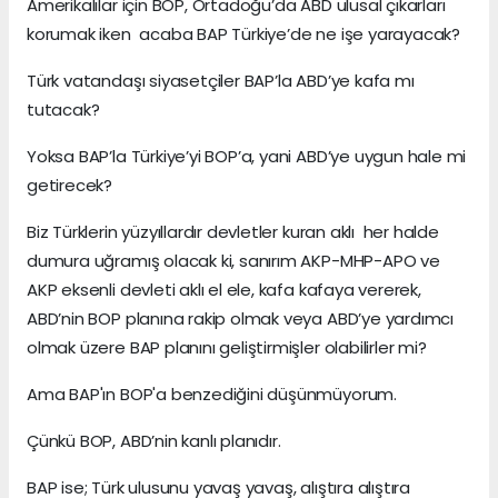
Amerikalılar için BOP, Ortadoğu’da ABD ulusal çıkarları
korumak iken acaba BAP Türkiye’de ne işe yarayacak?
Türk vatandaşı siyasetçiler BAP’la ABD’ye kafa mı
tutacak?
Yoksa BAP’la Türkiye’yi BOP’a, yani ABD’ye uygun hale mi
getirecek?
Biz Türklerin yüzyıllardır devletler kuran aklı her halde
dumura uğramış olacak ki, sanırım AKP-MHP-APO ve
AKP eksenli devleti aklı el ele, kafa kafaya vererek,
ABD’nin BOP planına rakip olmak veya ABD’ye yardımcı
olmak üzere BAP planını geliştirmişler olabilirler mi?
Ama BAP'ın BOP'a benzediğini düşünmüyorum.
Çünkü BOP, ABD’nin kanlı planıdır.
BAP ise; Türk ulusunu yavaş yavaş, alıştıra alıştıra