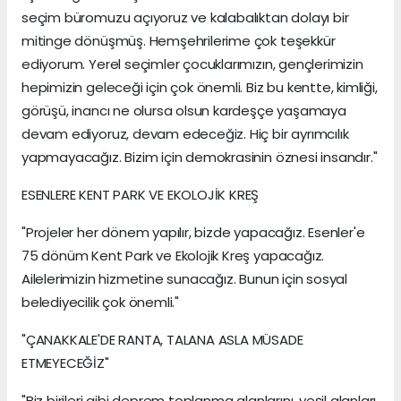
seçim büromuzu açıyoruz ve kalabalıktan dolayı bir
mitinge dönüşmüş. Hemşehrilerime çok teşekkür
ediyorum. Yerel seçimler çocuklarımızın, gençlerimizin
hepimizin geleceği için çok önemli. Biz bu kentte, kimliği,
görüşü, inancı ne olursa olsun kardeşçe yaşamaya
devam ediyoruz, devam edeceğiz. Hiç bir ayrımcılık
yapmayacağız. Bizim için demokrasinin öznesi insandır."
ESENLERE KENT PARK VE EKOLOJİK KREŞ
"Projeler her dönem yapılır, bizde yapacağız. Esenler'e
75 dönüm Kent Park ve Ekolojik Kreş yapacağız.
Ailelerimizin hizmetine sunacağız. Bunun için sosyal
belediyecilik çok önemli."
"ÇANAKKALE'DE RANTA, TALANA ASLA MÜSADE
ETMEYECEĞİZ"
"Biz birileri gibi deprem toplanma alanlarını, yeşil alanları