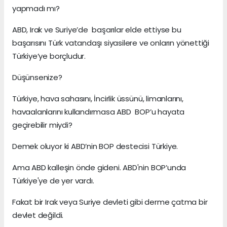
yapmadı mı?
ABD, Irak ve Suriye’de başarılar elde ettiyse bu
başarısını Türk vatandaşı siyasilere ve onların yönettiği
Türkiye’ye borçludur.
Düşünsenize?
Türkiye, hava sahasını, İncirlik üssünü, limanlarını,
havaalanlarını kullandırmasa ABD BOP’u hayata
geçirebilir miydi?
Demek oluyor ki ABD’nin BOP destecisi Türkiye.
Ama ABD kalleşin önde gideni. ABD'nin BOP’unda
Türkiye'ye de yer vardı.
Fakat bir Irak veya Suriye devleti gibi derme çatma bir
devlet değildi.