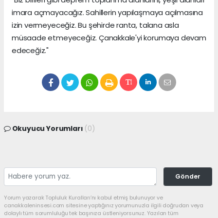
imara açmayacağız. Sahillerin yapılaşmaya açılmasına
izin vermeyeceğiz. Bu şehirde ranta, talana asla
müsaade etmeyeceğiz. Çanakkale'yi korumaya devam
edeceğiz."
Okuyucu Yorumları
(0)
Gönder
Yorum yazarak Topluluk Kuralları’nı kabul etmiş bulunuyor ve
canakkaleninsesi.com sitesine yaptığınız yorumunuzla ilgili doğrudan veya
dolaylı tüm sorumluluğu tek başınıza üstleniyorsunuz. Yazılan tüm