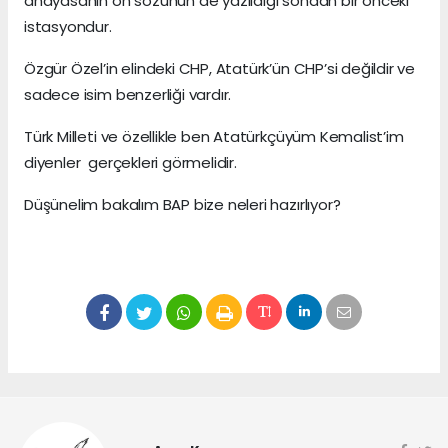
anayasanın ön sözünün de yazıldığı sondan bir önceki
istasyondur.
Özgür Özel’in elindeki CHP, Atatürk’ün CHP’si değildir ve
sadece isim benzerliği vardır.
Türk Milleti ve özellikle ben Atatürkçüyüm Kemalist’im
diyenler gerçekleri görmelidir.
Düşünelim bakalım BAP bize neleri hazırlıyor?