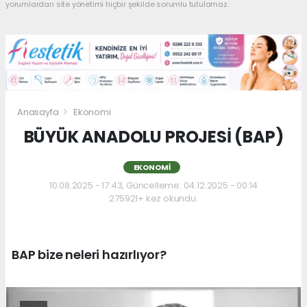
yorumlardan site yönetimi hiçbir şekilde sorumlu tutulamaz.
Anasayfa
Ekonomi
BÜYÜK ANADOLU PROJESİ (BAP)
EKONOMI
10.08.2025 - 17:43, Güncelleme: 04.12.2025 - 00:14
275921+ kez okundu.
BAP bize neleri hazırlıyor?