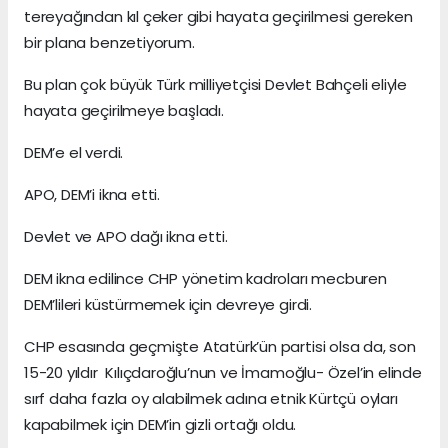
tereyağından kıl çeker gibi hayata geçirilmesi gereken
bir plana benzetiyorum.
Bu plan çok büyük Türk milliyetçisi Devlet Bahçeli eliyle
hayata geçirilmeye başladı.
DEM’e el verdi.
APO, DEM’i ikna etti.
Devlet ve APO dağı ikna etti.
DEM ikna edilince CHP yönetim kadroları mecburen
DEM’lileri küstürmemek için devreye girdi.
CHP esasında geçmişte Atatürk’ün partisi olsa da, son
15-20 yıldır Kılıçdaroğlu’nun ve İmamoğlu- Özel’in elinde
sırf daha fazla oy alabilmek adına etnik Kürtçü oyları
kapabilmek için DEM’in gizli ortağı oldu.