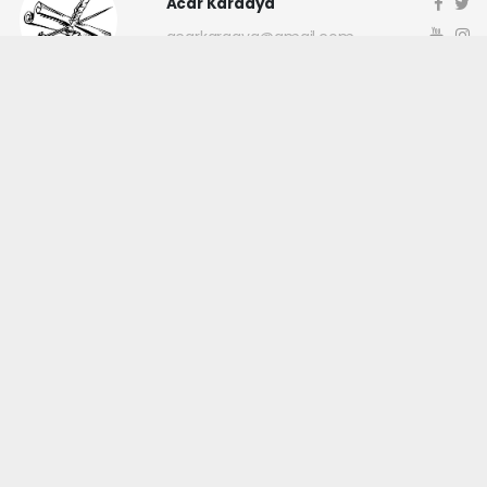
Acar Karaaya
acarkaraaya@gmail.com
Okuyucu Yorumları
(0)
Gönder
Yorum yazarak Topluluk Kuralları’nı kabul etmiş bulunuyor ve
canakkaleninsesi.com sitesine yaptığınız yorumunuzla ilgili doğrudan veya
dolaylı tüm sorumluluğu tek başınıza üstleniyorsunuz. Yazılan tüm
yorumlardan site yönetimi hiçbir şekilde sorumlu tutulamaz.
haber paketi
haber scripti
haber yazılımı
Tüm hakları saklı tutulmaktadır.Copyright 2026©