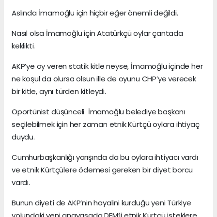
Aslında İmamoğlu için hiçbir eğer önemli değildi.
Nasıl olsa İmamoğlu için Atatürkçü oylar çantada
keklikti.
AKP’ye oy veren statik kitle neyse, İmamoğlu içinde her
ne koşul da olursa olsun ille de oyunu CHP’ye verecek
bir kitle, aynı türden kitleydi.
Oportünist düşünceli İmamoğlu belediye başkanı
seçilebilmek için her zaman etnik Kürtçü oylara ihtiyaç
duydu.
Cumhurbaşkanlığı yarışında da bu oylara ihtiyacı vardı
ve etnik Kürtçülere ödemesi gereken bir diyet borcu
vardı.
Bunun diyeti de AKP’nin hayalini kurduğu yeni Türkiye
yolundaki yeni anayasada DEM’li etnik Kürtçü isteklere