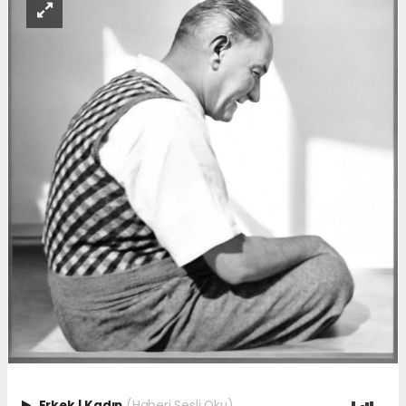
Erkek
|
Kadın
(Haberi Sesli Oku)