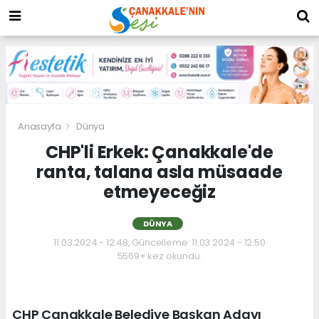
Anasayfa
Dünya
CHP'li Erkek: Çanakkale'de
ranta, talana asla müsaade
etmeyeceğiz
DÜNYA
11.03.2024 - 12:48, Güncelleme: 11.03.2024 - 12:50
5569+ kez okundu.
CHP Çanakkale Belediye Başkan Adayı