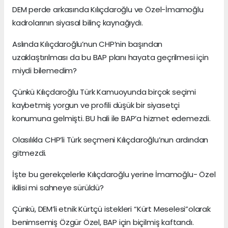
DEM perde arkasında Kılıçdaroğlu ve Özel-İmamoğlu
kadrolarının siyasal bilinç kaynağıydı.
Aslında Kılıçdaroğlu’nun CHP’nin başından
uzaklaştırılması da bu BAP planı hayata geçrilmesi için
miydi bilemedim?
Çünkü Kılıçdaroğlu Türk Kamuoyunda birçok seçimi
kaybetmiş yorgun ve profili düşük bir siyasetçi
konumuna gelmişti. BU hali ile BAP’a hizmet edemezdi.
Olasılıkla CHP’li Türk seçmeni Kılıçdaroğlu’nun ardından
gitmezdi.
İşte bu gerekçelerle Kılıçdaroğlu yerine İmamoğlu- Özel
ikilisi mi sahneye sürüldü?
Çünkü, DEM’li etnik Kürtçü istekleri “Kürt Meselesi”olarak
benimsemiş Özgür Özel, BAP için biçilmiş kaftandı.