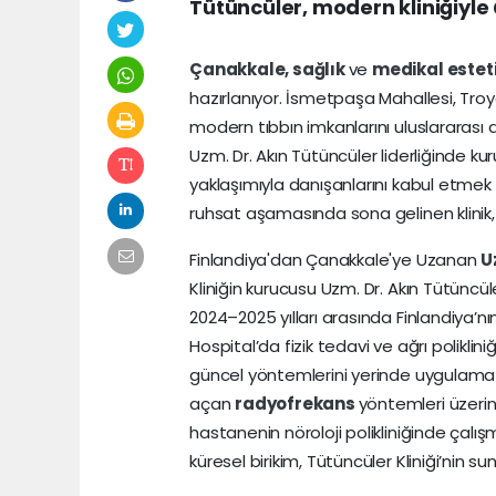
Tütüncüler, modern kliniğiyl
Çanakkale,
sağlık
ve
medikal
estet
hazırlanıyor. İsmetpaşa Mahallesi, Troy
modern tıbbın imkanlarını uluslararası
Uzm. Dr. Akın Tütüncüler liderliğinde 
yaklaşımıyla danışanlarını kabul etmek 
ruhsat aşamasında sona gelinen klinik, 
Finlandiya'dan Çanakkale'ye Uzanan
U
Kliniğin kurucusu Uzm. Dr. Akın Tütüncüle
2024–2025 yılları arasında Finlandiya’n
Hospital’da fizik tedavi ve ağrı polikl
güncel yöntemlerini yerinde uygulama fır
açan
radyofrekans
yöntemleri üzerin
hastanenin nöroloji polikliniğinde çalışm
küresel birikim, Tütüncüler Kliniği’nin 