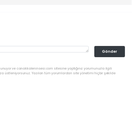
Gönder
lunuyor ve canakkaleninsesi.com sitesine yaptığınız yorumunuzla ilgili
a üstleniyorsunuz. Yazılan tüm yorumlardan site yönetimi hiçbir şekilde