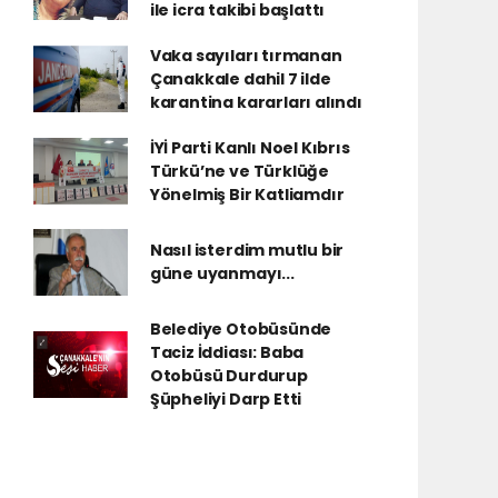
ile icra takibi başlattı
Vaka sayıları tırmanan
Çanakkale dahil 7 ilde
karantina kararları alındı
İYİ Parti Kanlı Noel Kıbrıs
Türkü’ne ve Türklüğe
Yönelmiş Bir Katliamdır
Nasıl isterdim mutlu bir
güne uyanmayı...
Belediye Otobüsünde
Taciz İddiası: Baba
Otobüsü Durdurup
Şüpheliyi Darp Etti