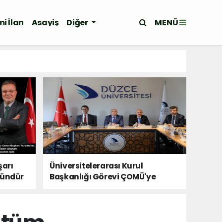
MENÜ
i İlan
Asayiş
Diğer
şarı
Üniversitelerarası Kurul
kündür
Başkanlığı Görevi ÇOMÜ'ye
Devredildi