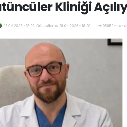
tüncüler Kliniği Açılı
18.04.2026 - 18:20, Güncelleme: 18.04.2026 - 18:29
95659+ kez o