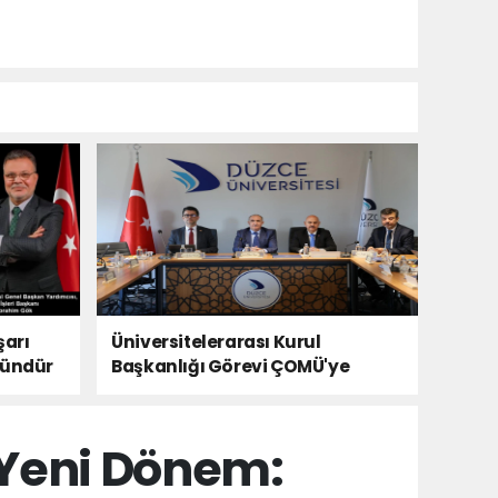
şarı
Üniversitelerarası Kurul
kündür
Başkanlığı Görevi ÇOMÜ'ye
Devredildi
 Yeni Dönem: