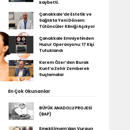
kaybetti.
Çanakkale’de Estetik ve
Sağlıkta Yeni Dönem:
Tütüncüler Kliniği Açılıyor
Çanakkale Emniyetinden
Huzur Operasyonu: 17 Kişi
Tutuklandı
Kerem Özer’den Burak
Kunt’a Zehir Zemberek
Suçlamalar
En Çok Okunanlar
BÜYÜK ANADOLU PROJESİ
(BAP)
Emekli İmamʹdan Vurgun