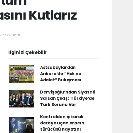
k tüm
sını Kutlarız
kez okundu.
İlginizi Çekebilir
Astsubaylardan
Ankara’da “Hak ve
Adalet” Buluşması
Dervişoğlu’ndan Siyaseti
Sarsan Çıkış: 'Türkiye’de
Türk Sorunu Var'
Kontrolden çıkarak
dereye uçan aracın
sürücüsü hayatını