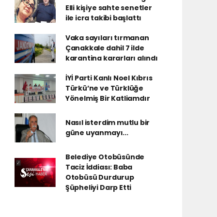
Elli kişiye sahte senetler
ile icra takibi başlattı
Vaka sayıları tırmanan
Çanakkale dahil 7 ilde
karantina kararları alındı
İYİ Parti Kanlı Noel Kıbrıs
Türkü’ne ve Türklüğe
Yönelmiş Bir Katliamdır
Nasıl isterdim mutlu bir
güne uyanmayı...
Belediye Otobüsünde
Taciz İddiası: Baba
Otobüsü Durdurup
Şüpheliyi Darp Etti