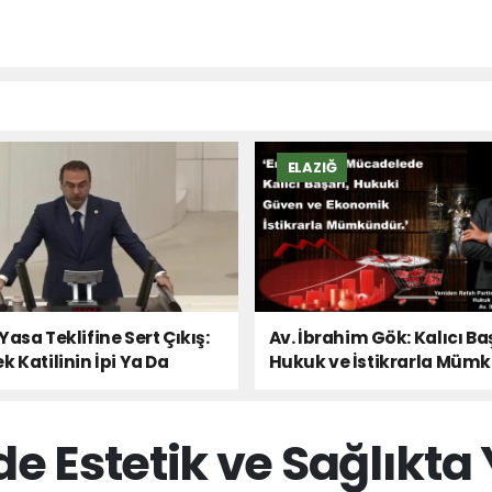
ELAZIĞ
Yasa Teklifine Sert Çıkış:
Av. İbrahim Gök: Kalıcı Ba
k Katilinin İpi Ya Da
Hukuk ve İstikrarla Müm
 Sesi!
e Estetik ve Sağlıkta