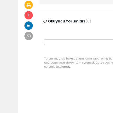
Okuyucu Yorumları
(0)
Yorum yazarak Topluluk Kuralları’nı kabul etmiş bu
doğrudan veya dolaylı tüm sorumluluğu tek başınız
sorumlu tutulamaz.