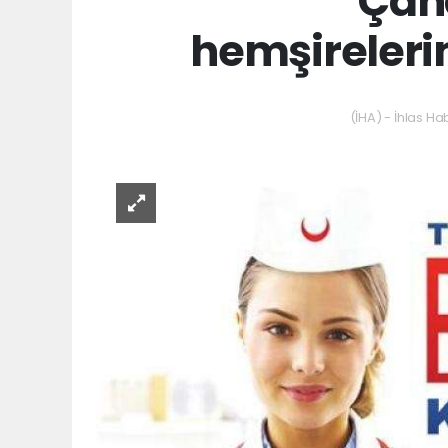
Çana
hemşirelerim
(İHA) - İhlas Ha