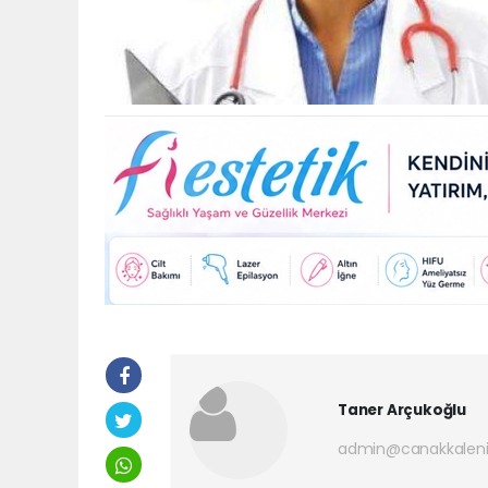
Taner Arçukoğlu
admin@canakkaleni