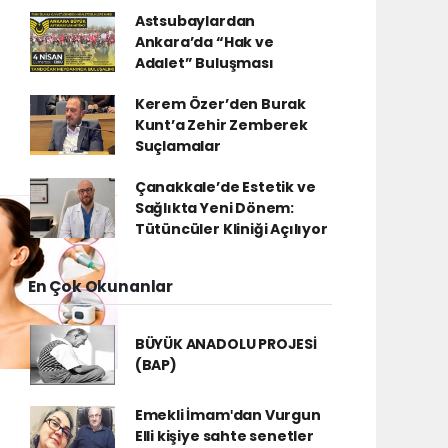
Astsubaylardan
Ankara’da “Hak ve
Adalet” Buluşması
Kerem Özer’den Burak
Kunt’a Zehir Zemberek
Suçlamalar
Çanakkale’de Estetik ve
Sağlıkta Yeni Dönem:
Tütüncüler Kliniği Açılıyor
En Çok Okunanlar
BÜYÜK ANADOLU PROJESİ
(BAP)
Emekli İmamʹdan Vurgun
Elli kişiye sahte senetler