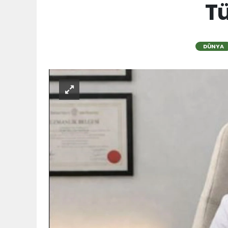
Tü
DÜNYA