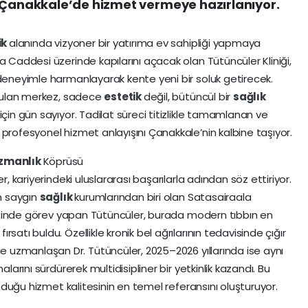
e Çanakkale’de hizmet vermeye hazırlanıyor.
ik
alanında vizyoner bir yatırıma ev sahipliği yapmaya
a Caddesi üzerinde kapılarını açacak olan Tütüncüler Kliniği,
 deneyimle harmanlayarak kente yeni bir soluk getirecek.
kurulan merkez, sadece
estetik
değil, bütüncül bir
sağlık
için gün sayıyor. Tadilat süreci titizlikle tamamlanan ve
profesyonel hizmet anlayışını Çanakkale’nin kalbine taşıyor.
zmanlık
Köprüsü
r, kariyerindeki uluslararası başarılarla adından söz ettiriyor.
ın saygın
sağlık
kurumlarından biri olan Satasairaala
iniğinde görev yapan Tütüncüler, burada modern tıbbın en
satı buldu. Özellikle kronik bel ağrılarının tedavisinde çığır
e uzmanlaşan Dr. Tütüncüler, 2025–2026 yıllarında ise aynı
alarını sürdürerek multidisipliner bir yetkinlik kazandı. Bu
sunduğu hizmet kalitesinin en temel referansını oluşturuyor.