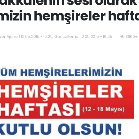
kkalenin sesi olara
izin hemşireler hafta
ber Ajansı | 12.05.2015 - 16:25, Güncelleme: 12.05.2015 - 16:25
3866+ 