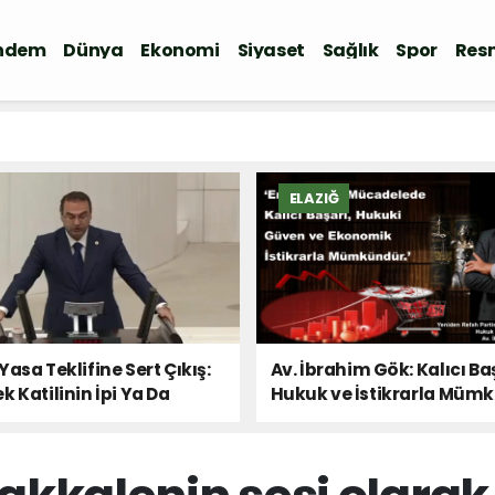
ndem
Dünya
Ekonomi
Siyaset
Sağlık
Spor
Resm
ELAZIĞ
Yasa Teklifine Sert Çıkış:
Av. İbrahim Gök: Kalıcı Ba
k Katilinin İpi Ya Da
Hukuk ve İstikrarla Müm
 Sesi!