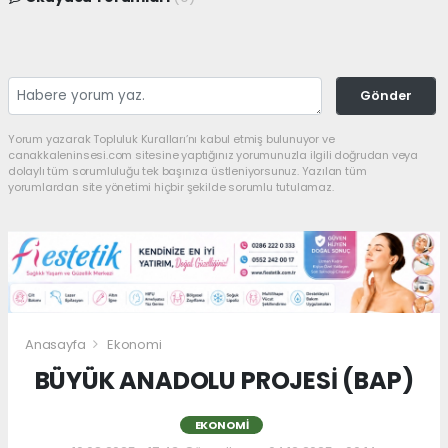
Gönder
Yorum yazarak Topluluk Kuralları’nı kabul etmiş bulunuyor ve
canakkaleninsesi.com sitesine yaptığınız yorumunuzla ilgili doğrudan veya
dolaylı tüm sorumluluğu tek başınıza üstleniyorsunuz. Yazılan tüm
yorumlardan site yönetimi hiçbir şekilde sorumlu tutulamaz.
Anasayfa
Ekonomi
BÜYÜK ANADOLU PROJESİ (BAP)
EKONOMI