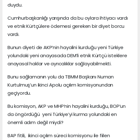
duydu.
Cumhurbaşkanlığı yarışında da bu oylara ihtiyacı vardı
ve etnik Kürtçülere ödemesi gereken bir diyet borcu
vardı.
Bunun diyeti de AKP’nin hayalini kurduğu yeni Türkiye
yolundaki yeni anayasada DEM’li etnik Kürtçü isteklere
anayasal haklar ve ayrıcalıklar sağlayabilmekti.
Bunu sağlamanın yolu da TBMM Başkanı Numan
Kurtulmuş’un ikinci Apolu açılım komisyonundan
geçiyordu.
Bu komisyon, AKP ve MHP’nin hayalini kurduğu, BOP’un
da öngördüğü yeni Türkiye’yi kurma yolundaki en
önemli adım değil miydi?
BAP fitili, ikinci açılım süreci komisyonu ile fiilen