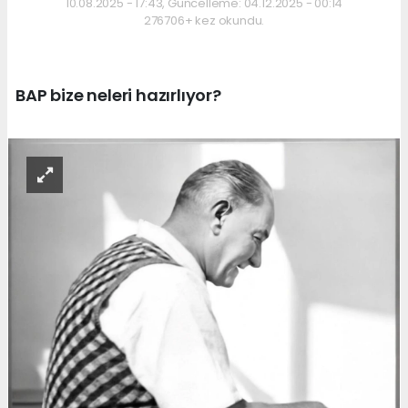
10.08.2025 - 17:43, Güncelleme: 04.12.2025 - 00:14
276706+ kez okundu.
BAP bize neleri hazırlıyor?