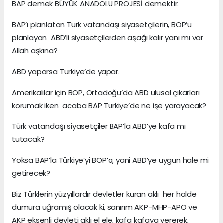
BAP demek BÜYÜK ANADOLU PROJESİ demektir.
BAP’ı planlatan Türk vatandaşı siyasetçilerin, BOP’u
planlayan ABD’li siyasetçilerden aşağı kalır yanı mı var
Allah aşkına?
ABD yaparsa Türkiye’de yapar.
Amerikalılar için BOP, Ortadoğu’da ABD ulusal çıkarları
korumak iken acaba BAP Türkiye’de ne işe yarayacak?
Türk vatandaşı siyasetçiler BAP’la ABD’ye kafa mı
tutacak?
Yoksa BAP’la Türkiye’yi BOP’a, yani ABD’ye uygun hale mi
getirecek?
Biz Türklerin yüzyıllardır devletler kuran aklı her halde
dumura uğramış olacak ki, sanırım AKP-MHP-APO ve
AKP eksenli devleti aklı el ele, kafa kafaya vererek,