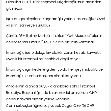
Olasılıkla CHP’li Türk seçmeni Kılıçdaroğlu’nun ardından
gitmezdi.
İşte bu gerekçelerle Kılıçdaroğlu yerine İmamoğlu- Özel
ikilisi mi sahneye sürüldü?
Çünkü, DEM’li etnik Kürtçü istekleri “Kürt Meselesi”olarak
benimsemiş Özgür Özel, BAP için biçilmiş kaftandı.
İmamoğlu ise oldukça kıvrak, kâr zarar hesabı kuvvetli,
uyanık bir İstanbul müteahhidi değil miydi?
İmamoğlu için hedefe giden yolda her şey mübahtı ve
İmamoğlu cumhurbaşkanı olmak istiyordu.
Ama elinin altında büyük olanaklara sahip İstanbul
Belediye Başkanlığını da bırakmak istemiyordu. CHP
genel başkanı olmak yerine kendisini
Cumhurbaşkanlığına taşıyacak Özgür Özer’éi CHP