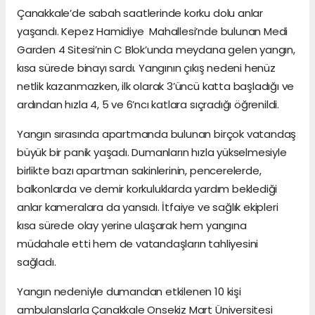
Çanakkale’de sabah saatlerinde korku dolu anlar
yaşandı. Kepez Hamidiye Mahallesi’nde bulunan Medi
Garden 4 Sitesi’nin C Blok’unda meydana gelen yangın,
kısa sürede binayı sardı. Yangının çıkış nedeni henüz
netlik kazanmazken, ilk olarak 3’üncü katta başladığı ve
ardından hızla 4, 5 ve 6’ncı katlara sıçradığı öğrenildi.
Yangın sırasında apartmanda bulunan birçok vatandaş
büyük bir panik yaşadı. Dumanların hızla yükselmesiyle
birlikte bazı apartman sakinlerinin, pencerelerde,
balkonlarda ve demir korkuluklarda yardım beklediği
anlar kameralara da yansıdı. İtfaiye ve sağlık ekipleri
kısa sürede olay yerine ulaşarak hem yangına
müdahale etti hem de vatandaşların tahliyesini
sağladı.
Yangın nedeniyle dumandan etkilenen 10 kişi
ambulanslarla Çanakkale Onsekiz Mart Üniversitesi