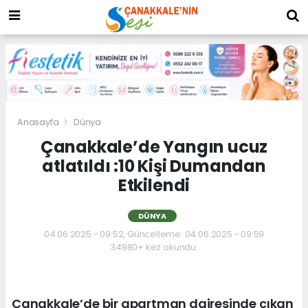
Anasayfa
Dünya
Çanakkale’de Yangın ucuz
atlatıldı :10 Kişi Dumandan
Etkilendi
DÜNYA
04.06.2025 - 09:52, Güncelleme: 04.06.2025 - 09:59
34980+ kez okundu.
Çanakkale’de bir apartman dairesinde çıkan