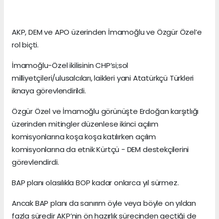
AKP, DEM ve APO üzerinden İmamoğlu ve Özgür Özel’e
rol biçti.
İmamoğlu-Özel ikilisinin CHP’si;sol
milliyetçileri/ulusalcıları, laikleri yani Atatürkçü Türkleri
iknaya görevlendirildi.
Özgür Özel ve İmamoğlu görünüşte Erdoğan karşıtlığı
üzerinden mitingler düzenlese ikinci açılım
komisyonlarına koşa koşa katılırken açılım
komisyonlarına da etnik Kürtçü - DEM destekçilerini
görevlendirdi.
BAP planı olasılıkla BOP kadar onlarca yıl sürmez.
Ancak BAP planı da sanırım öyle veya böyle on yıldan
fazla süredir AKP’nin ön hazırlık sürecinden geçtiği de