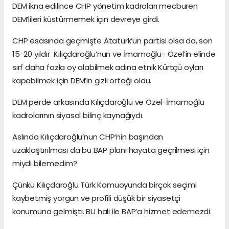
DEM ikna edilince CHP yönetim kadroları mecburen
DEM’lileri küstürmemek için devreye girdi.
CHP esasında geçmişte Atatürk’ün partisi olsa da, son
15-20 yıldır Kılıçdaroğlu’nun ve İmamoğlu- Özel’in elinde
sırf daha fazla oy alabilmek adına etnik Kürtçü oyları
kapabilmek için DEM’in gizli ortağı oldu.
DEM perde arkasında Kılıçdaroğlu ve Özel-İmamoğlu
kadrolarının siyasal bilinç kaynağıydı.
Aslında Kılıçdaroğlu’nun CHP’nin başından
uzaklaştırılması da bu BAP planı hayata geçrilmesi için
miydi bilemedim?
Çünkü Kılıçdaroğlu Türk Kamuoyunda birçok seçimi
kaybetmiş yorgun ve profili düşük bir siyasetçi
konumuna gelmişti. BU hali ile BAP’a hizmet edemezdi.