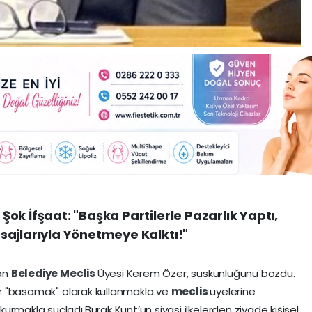
ok İfşaat: "Başka Partilerle Pazarlık Yaptı,
sajlarıyla Yönetmeye Kalktı!"
lan
Belediye
Meclis
Üyesi Kerem Özer, suskunluğunu bozdu.
bir "basamak" olarak kullanmakla ve
meclis
üyelerine
rmakla suçladı.Burak Kunt’un siyasi ilkelerden ziyade kişisel