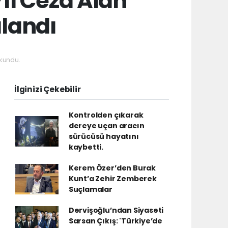
ıl Ceza Alan
landı
kundu.
İlginizi Çekebilir
Kontrolden çıkarak
dereye uçan aracın
sürücüsü hayatını
kaybetti.
Kerem Özer’den Burak
Kunt’a Zehir Zemberek
Suçlamalar
Dervişoğlu’ndan Siyaseti
Sarsan Çıkış: 'Türkiye’de