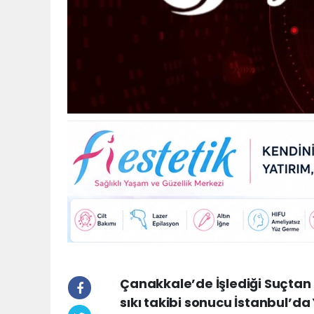
Çanakkale’de İşlediği Suçtan 
sıkı takibi sonucu İstanbul’d