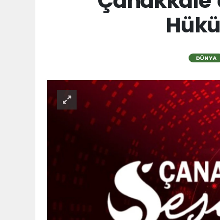
Çanakkale’d
Hükü
DÜNYA