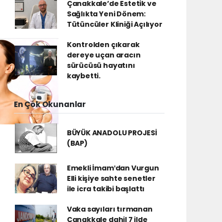
Çanakkale’de Estetik ve
Sağlıkta Yeni Dönem:
Tütüncüler Kliniği Açılıyor
Kontrolden çıkarak
dereye uçan aracın
sürücüsü hayatını
kaybetti.
En Çok Okunanlar
BÜYÜK ANADOLU PROJESİ
(BAP)
Emekli İmamʹdan Vurgun
Elli kişiye sahte senetler
ile icra takibi başlattı
Vaka sayıları tırmanan
Çanakkale dahil 7 ilde