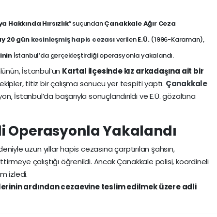
ya Hakkında Hırsızlık
” suçundan
Çanakkale Ağır Ceza
 ay 20 gün
kesinleşmiş hapis cezası
verilen
E.Ü.
(1996-Karaman),
inin
İstanbul’da gerçekleştirdiği operasyonla yakalandı.
mlünün, İstanbul’un
Kartal ilçesinde kız arkadaşına ait bir
ekipler, titiz bir çalışma sonucu yer tespiti yaptı.
Çanakkale
n, İstanbul’da başarıyla sonuçlandırıldı ve E.Ü. gözaltına
i Operasyonla Yakalandı
edeniyle uzun yıllar hapis cezasına çarptırılan şahsın,
ttirmeye çalıştığı öğrenildi. Ancak Çanakkale polisi, koordineli
m izledi.
rinin ardından cezaevine teslim edilmek üzere adli