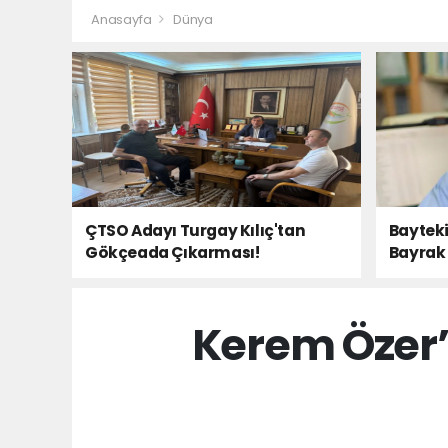
Anasayfa
Dünya
ÇTSO Adayı Turgay Kılıç'tan
Bayteki
Gökçeada Çıkarması!
Bayrak 
Kerem Özer’