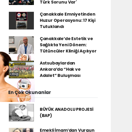
Türk Sorunu Var'
Çanakkale Emniyetinden
Huzur Operasyonu: 17 Kişi
Tutuklandı
Çanakkale’de Estetik ve
Sağlıkta Yeni Dönem:
Tütüncüler Kliniği Açılıyor
Astsubaylardan
Ankara’da “Hak ve
Adalet” Buluşması
En Çok Okunanlar
BÜYÜK ANADOLU PROJESİ
(BAP)
Emekli İmamʹdan Vurgun