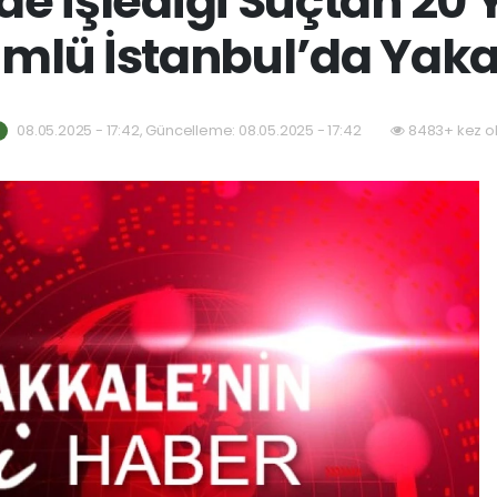
e İşlediği Suçtan 20 Y
mlü İstanbul’da Yaka
08.05.2025 - 17:42, Güncelleme: 08.05.2025 - 17:42
8483+ kez o