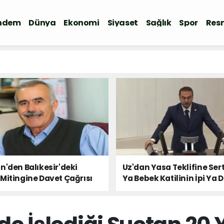
ndem
Dünya
Ekonomi
Siyaset
Sağlık
Spor
Resm
n'den Balıkesir'deki
Uz'dan Yasa Teklifine Sert
Mitingine Davet Çağrısı
Ya Bebek Katilinin İpi Ya 
Milletin Sesi!