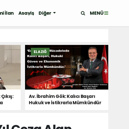
MENÜ
i İlan
Asayiş
Diğer
ELAZIĞ
 Çıkış:
Av. İbrahim Gök: Kalıcı Başarı
Da
Hukuk ve İstikrarla Mümkündür