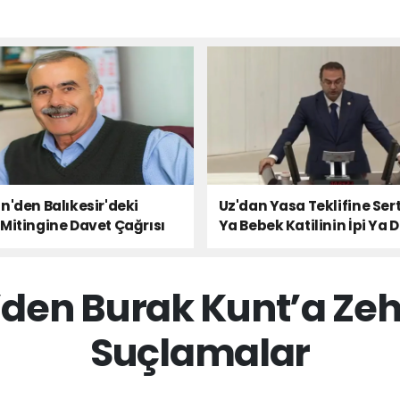
n'den Balıkesir'deki
Uz'dan Yasa Teklifine Sert
Mitingine Davet Çağrısı
Ya Bebek Katilinin İpi Ya 
Milletin Sesi!
den Burak Kunt’a Ze
Suçlamalar