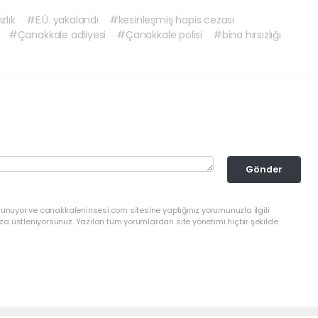
zlık
#E.Ü. yakalandı
#kesinleşmiş hapis cezası
#Çanakkale adliyesi
#Çanakkale polisi
#bina hırsızlığı
Gönder
lunuyor ve canakkaleninsesi.com sitesine yaptığınız yorumunuzla ilgili
a üstleniyorsunuz. Yazılan tüm yorumlardan site yönetimi hiçbir şekilde