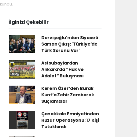
okundu.
İlginizi Çekebilir
Dervişoğlu’ndan Siyaseti
Sarsan Çıkış: 'Türkiye’de
Türk Sorunu Var'
Astsubaylardan
Ankara’da “Hak ve
Adalet” Buluşması
Kerem Özer’den Burak
Kunt’a Zehir Zemberek
Suçlamalar
Çanakkale Emniyetinden
Huzur Operasyonu: 17 Kişi
Tutuklandı