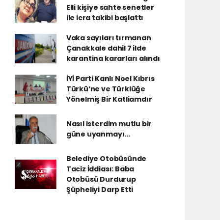
Elli kişiye sahte senetler
ile icra takibi başlattı
Vaka sayıları tırmanan
Çanakkale dahil 7 ilde
karantina kararları alındı
İYİ Parti Kanlı Noel Kıbrıs
Türkü’ne ve Türklüğe
Yönelmiş Bir Katliamdır
Nasıl isterdim mutlu bir
güne uyanmayı...
Belediye Otobüsünde
Taciz İddiası: Baba
Otobüsü Durdurup
Şüpheliyi Darp Etti