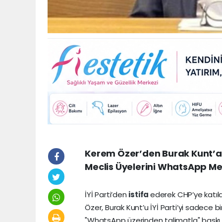
Kerem Özer’den Burak Kunt’a Ş
Meclis Üyelerini WhatsApp Me
İYİ Parti’den
istifa
ederek CHP’ye katı
Özer, Burak Kunt’u İYİ Parti’yi sadece 
"WhatsApp üzerinden talimatla" baskı ku