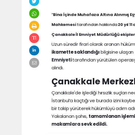
“
Bina İçinde Muhafaza Altına Alınmış Eş
Mahkemesi
tarafından hakkında
20 yıl 11
Çanakkale İl Emniyet Müdürlüğü ekipler
Uzun süredir firari olarak aranan hükü
ikamette saklandığı
bilgisine ulaşan 
Emniyeti
tarafından yürütülen operasyo
alındı.
Çanakkale Merkezl
Çanakkale'de işlediği hırsızlık suçları n
İstanbul’a kaçtığı ve burada izini kaybe
bir takip yürüterek hükümlüyü adım adı
Yakalanan şahıs,
tamamlanan işlemle
makamlara sevk edildi.