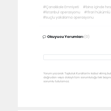
#Çanakkale Emniyeti
#bina içinde hırsı
#İstanbul operasyonu
#firari hükümlü
#suçlu yakalama operasyonu
Okuyucu Yorumları
(0)
Yorum yazarak Topluluk Kuralları’nı kabul etmiş bu
doğrudan veya dolaylı tüm sorumluluğu tek başınız
sorumlu tutulamaz.