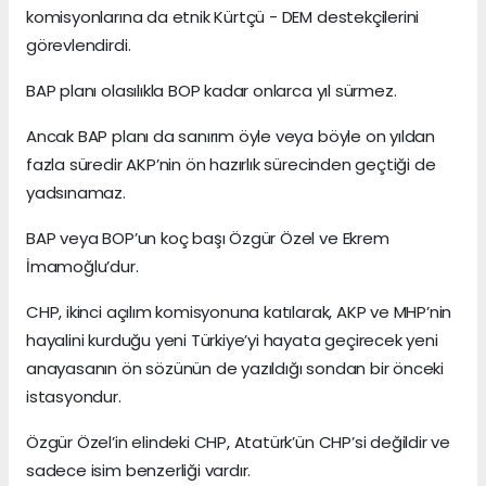
komisyonlarına da etnik Kürtçü - DEM destekçilerini
görevlendirdi.
BAP planı olasılıkla BOP kadar onlarca yıl sürmez.
Ancak BAP planı da sanırım öyle veya böyle on yıldan
fazla süredir AKP’nin ön hazırlık sürecinden geçtiği de
yadsınamaz.
BAP veya BOP’un koç başı Özgür Özel ve Ekrem
İmamoğlu’dur.
CHP, ikinci açılım komisyonuna katılarak, AKP ve MHP’nin
hayalini kurduğu yeni Türkiye’yi hayata geçirecek yeni
anayasanın ön sözünün de yazıldığı sondan bir önceki
istasyondur.
Özgür Özel’in elindeki CHP, Atatürk’ün CHP’si değildir ve
sadece isim benzerliği vardır.