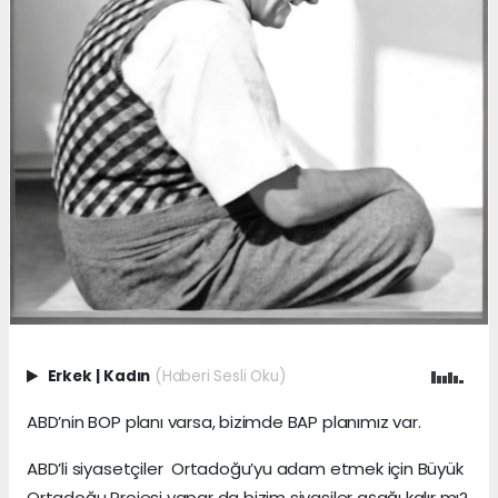
Erkek
|
Kadın
(Haberi Sesli Oku)
ABD’nin BOP planı varsa, bizimde BAP planımız var.
ABD’li siyasetçiler Ortadoğu’yu adam etmek için Büyük
Ortadoğu Projesi yapar da bizim siyasiler aşağı kalır mı?