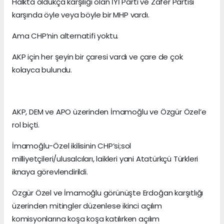
Halkta oldukça karşılığı olan İYİ Parti ve Zafer Partisi
karşında öyle veya böyle bir MHP vardı.
Ama CHP’nin alternatifi yoktu.
AKP için her şeyin bir çaresi vardı ve çare de çok
kolayca bulundu.
AKP, DEM ve APO üzerinden İmamoğlu ve Özgür Özel’e
rol biçti.
İmamoğlu-Özel ikilisinin CHP’si;sol
milliyetçileri/ulusalcıları, laikleri yani Atatürkçü Türkleri
iknaya görevlendirildi.
Özgür Özel ve İmamoğlu görünüşte Erdoğan karşıtlığı
üzerinden mitingler düzenlese ikinci açılım
komisyonlarına koşa koşa katılırken açılım