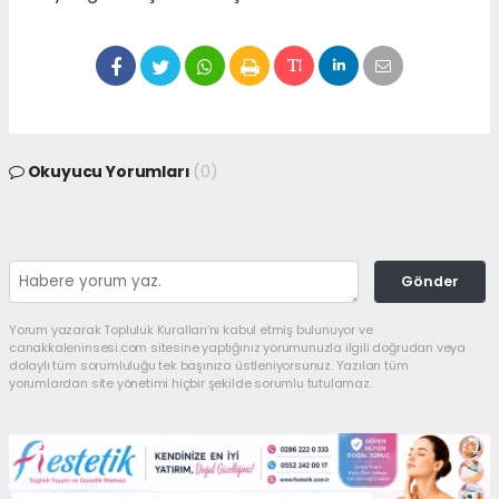
Okuyucu Yorumları
(0)
Gönder
Yorum yazarak Topluluk Kuralları’nı kabul etmiş bulunuyor ve
canakkaleninsesi.com sitesine yaptığınız yorumunuzla ilgili doğrudan veya
dolaylı tüm sorumluluğu tek başınıza üstleniyorsunuz. Yazılan tüm
yorumlardan site yönetimi hiçbir şekilde sorumlu tutulamaz.