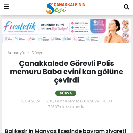
Anasayfa
Dünya
Çanakkalede Görevli Polis
memuru Baba evini kan gölüne
çevirdi
DÜNYA
16.04.2024 - 16:33, Güncelleme: 16.04.2024 - 16:33
72637+ kez okundu.
Balıkesir'in Manyas ilçesinde bayram ziyareti