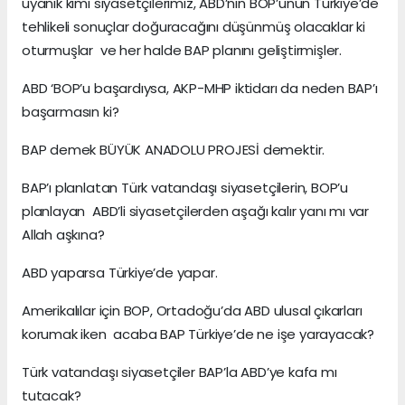
uyanık kimi siyasetçilerimiz, ABD’nin BOP’unun Türkiye’de
tehlikeli sonuçlar doğuracağını düşünmüş olacaklar ki
oturmuşlar ve her halde BAP planını geliştirmişler.
ABD ‘BOP’u başardıysa, AKP-MHP iktidarı da neden BAP’ı
başarmasın ki?
BAP demek BÜYÜK ANADOLU PROJESİ demektir.
BAP’ı planlatan Türk vatandaşı siyasetçilerin, BOP’u
planlayan ABD’li siyasetçilerden aşağı kalır yanı mı var
Allah aşkına?
ABD yaparsa Türkiye’de yapar.
Amerikalılar için BOP, Ortadoğu’da ABD ulusal çıkarları
korumak iken acaba BAP Türkiye’de ne işe yarayacak?
Türk vatandaşı siyasetçiler BAP’la ABD’ye kafa mı
tutacak?