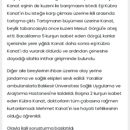
Kanat eşinin de kuzeni ile barışmasını istedi. Eşi Kübra
Kanat'ın bu isteğe karşı çıkması üzerine ikili arasında
tartışma çıktı. Tartışmanın büyümesi üzerine Kanat,
beylik tabancasıyla önce kuzeni Mesut Görgül'e ateş
etti. Bacaklarına 5 kurşun isabet eden Görgül, kanlar
içerisinde yere yığıldı. Kanat daha sonra eşi Kübra
Kanat'ı da vurarak öldürdü ve ardından çenesine
dayadığı silahla intihar girişiminde bulundu.
Diğer aile bireylerinin ihbarı üzerine olay yerine
jandarma ve sağlık ekipleri sevk edildi. Yaralılar
ambulanslarla Balıkesir Üniversitesi Sağlık Uygulama ve
Araştırma Hastanesi'ne kaldırıldı. Başına 2 kurşun isabet
eden Kübra Kanat, doktorların tüm çabasına rağmen
kurtarılamadı. Mehmet Kanat'ın ise hayati tehlikesinin
olduğu öğrenildi.
Olayla ilgili soruşturma başlatıldı.