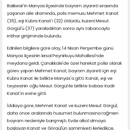
Balıkesir'in Manyas ilçesinde bayram ziyareti sırasında
yaşanan aile dramında, polis memuru Mehmet Kanat
(35), eşi Kübra Kanat'ı (32) öldürdü, kuzeni Mesut
Görgül'ü (37) yaraladıktan sonra aynı tabancayla
intihar girişiminde bulundu.
Edinilen bilgilere göre olay, 14 Nisan Perşembe günü
Manyas ilçesinin kırsal Peynirkuyu Mahallesi'nde
meydana geldi. Çanakkale'de özel harekat polisi olarak
görev yapan Mehmet Kanat, bayram ziyareti için eşi
Kübra Kanat ile birlikte Manyas'a gitti. Kanat, eşi ve
teyzesinin oğlu Mesut Görgül ile birlikte babası Kadir
Kanat'ın evine gitti.
İddiaya göre, Mehmet Kanat ve kuzeni Mesut Görgül,
daha önce aralarında husumet bulunmasına rağmen
bayram nedeniyle barışmıştı. Evde alkol almaya
başlayan Kanat ve Görgül'ün samimiyeti ilerledikçe,