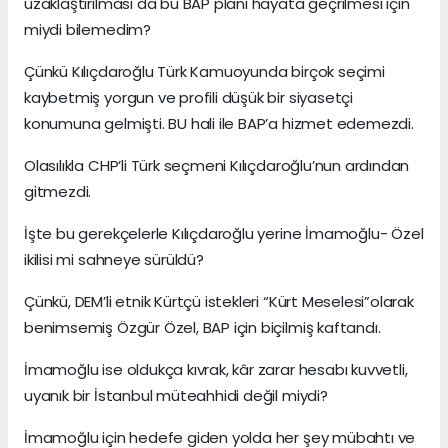
uzaklaştırılması da bu BAP planı hayata geçrilmesi için
miydi bilemedim?
Çünkü Kılıçdaroğlu Türk Kamuoyunda birçok seçimi
kaybetmiş yorgun ve profili düşük bir siyasetçi
konumuna gelmişti. BU hali ile BAP’a hizmet edemezdi.
Olasılıkla CHP’li Türk seçmeni Kılıçdaroğlu’nun ardından
gitmezdi.
İşte bu gerekçelerle Kılıçdaroğlu yerine İmamoğlu- Özel
ikilisi mi sahneye sürüldü?
Çünkü, DEM’li etnik Kürtçü istekleri “Kürt Meselesi”olarak
benimsemiş Özgür Özel, BAP için biçilmiş kaftandı.
İmamoğlu ise oldukça kıvrak, kâr zarar hesabı kuvvetli,
uyanık bir İstanbul müteahhidi değil miydi?
İmamoğlu için hedefe giden yolda her şey mübahtı ve