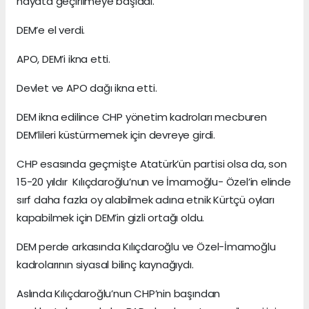
hayata geçirilmeye başladı.
DEM’e el verdi.
APO, DEM’i ikna etti.
Devlet ve APO dağı ikna etti.
DEM ikna edilince CHP yönetim kadroları mecburen
DEM’lileri küstürmemek için devreye girdi.
CHP esasında geçmişte Atatürk’ün partisi olsa da, son
15-20 yıldır Kılıçdaroğlu’nun ve İmamoğlu- Özel’in elinde
sırf daha fazla oy alabilmek adına etnik Kürtçü oyları
kapabilmek için DEM’in gizli ortağı oldu.
DEM perde arkasında Kılıçdaroğlu ve Özel-İmamoğlu
kadrolarının siyasal bilinç kaynağıydı.
Aslında Kılıçdaroğlu’nun CHP’nin başından